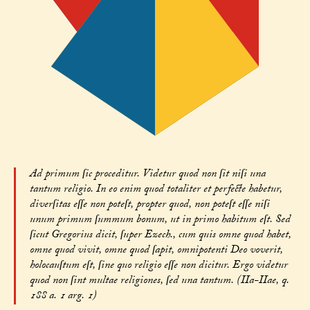
Ad primum ſic proceditur. Videtur quod non ſit niſi una
tantum religio. In eo enim quod totaliter et perfecte habetur,
diverſitas eſſe non poteſt, propter quod, non poteſt eſſe niſi
unum primum ſummum bonum, ut in primo habitum eſt. Sed
ſicut Gregorius dicit, ſuper Ezech., cum quis omne quod habet,
omne quod vivit, omne quod ſapit, omnipotenti Deo voverit,
holocauſtum eſt, ſine quo religio eſſe non dicitur. Ergo videtur
quod non ſint multae religiones, ſed una tantum. (IIa-IIae, q.
188 a. 1 arg. 1)