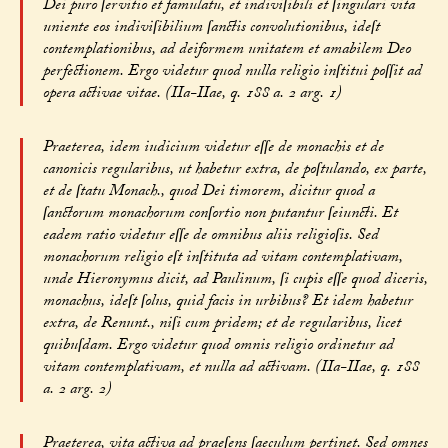
Dei puro ſervitio et famulatu, et indiviſibili et ſingulari vita
uniente eos indiviſibilium ſanctis convolutionibus, ideſt
contemplationibus, ad deiformem unitatem et amabilem Deo
perfectionem. Ergo videtur quod nulla religio inſtitui poſſit ad
opera activae vitae. (IIa-IIae, q. 188 a. 2 arg. 1)
Praeterea, idem iudicium videtur eſſe de monachis et de
canonicis regularibus, ut habetur extra, de poſtulando, ex parte,
et de ſtatu Monach., quod Dei timorem, dicitur quod a
ſanctorum monachorum conſortio non putantur ſeiuncti. Et
eadem ratio videtur eſſe de omnibus aliis religioſis. Sed
monachorum religio eſt inſtituta ad vitam contemplativam,
unde Hieronymus dicit, ad Paulinum, ſi cupis eſſe quod diceris,
monachus, ideſt ſolus, quid facis in urbibus? Et idem habetur
extra, de Renunt., niſi cum pridem; et de regularibus, licet
quibuſdam. Ergo videtur quod omnis religio ordinetur ad
vitam contemplativam, et nulla ad activam. (IIa-IIae, q. 188
a. 2 arg. 2)
Praeterea, vita activa ad praeſens ſaeculum pertinet. Sed omnes