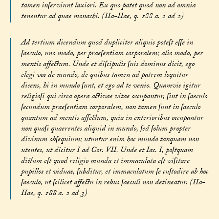
tamen inſerviunt laxiori. Ex quo patet quod non ad omnia
tenentur ad quae monachi. (IIa-IIae, q. 188 a. 2 ad 2)
Ad tertium dicendum quod dupliciter aliquis poteſt eſſe in
ſaeculo, uno modo, per praeſentiam corporalem; alio modo, per
mentis affectum. Unde et diſcipulis ſuis dominus dicit, ego
elegi vos de mundo, de quibus tamen ad patrem loquitur
dicens, hi in mundo ſunt, et ego ad te venio. Quamvis igitur
religioſi qui circa opera activae vitae occupantur, ſint in ſaeculo
ſecundum praeſentiam corporalem, non tamen ſunt in ſaeculo
quantum ad mentis affectum, quia in exterioribus occupantur
non quaſi quaerentes aliquid in mundo, ſed ſolum propter
divinum obſequium; utuntur enim hoc mundo tanquam non
utentes, ut dicitur I ad Cor. VII. Unde et Iac. I, poſtquam
dictum eſt quod religio munda et immaculata eſt viſitare
pupillos et viduas, ſubditur, et immaculatum ſe cuſtodire ab hoc
ſaeculo, ut ſcilicet affectu in rebus ſaeculi non detineatur. (IIa-
IIae, q. 188 a. 2 ad 3)