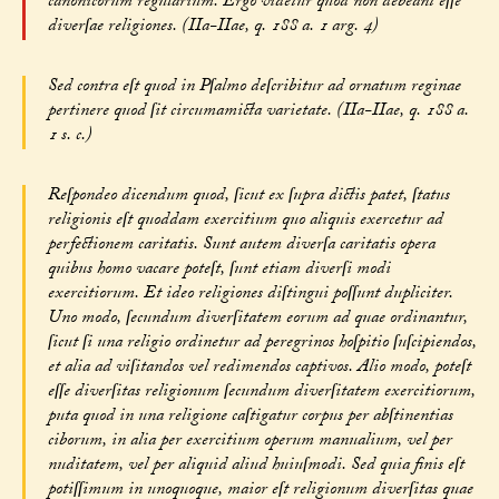
canonicorum regularium. Ergo videtur quod non debeant eſſe
diverſae religiones. (IIa-IIae, q. 188 a. 1 arg. 4)
Sed contra eſt quod in Pſalmo deſcribitur ad ornatum reginae
pertinere quod ſit circumamicta varietate. (IIa-IIae, q. 188 a.
1 s. c.)
Reſpondeo dicendum quod, ſicut ex ſupra dictis patet, ſtatus
religionis eſt quoddam exercitium quo aliquis exercetur ad
perfectionem caritatis. Sunt autem diverſa caritatis opera
quibus homo vacare poteſt, ſunt etiam diverſi modi
exercitiorum. Et ideo religiones diſtingui poſſunt dupliciter.
Uno modo, ſecundum diverſitatem eorum ad quae ordinantur,
ſicut ſi una religio ordinetur ad peregrinos hoſpitio ſuſcipiendos,
et alia ad viſitandos vel redimendos captivos. Alio modo, poteſt
eſſe diverſitas religionum ſecundum diverſitatem exercitiorum,
puta quod in una religione caſtigatur corpus per abſtinentias
ciborum, in alia per exercitium operum manualium, vel per
nuditatem, vel per aliquid aliud huiuſmodi. Sed quia finis eſt
potiſſimum in unoquoque, maior eſt religionum diverſitas quae