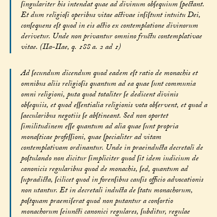
ſingulariter his intendat quae ad divinum obſequium ſpectant.
Et dum religioſi operibus vitae activae inſiſtunt intuitu Dei,
conſequens eſt quod in eis actio ex contemplatione divinorum
derivetur. Unde non privantur omnino fructu contemplativae
vitae. (IIa-IIae, q. 188 a. 2 ad 1)
Ad ſecundum dicendum quod eadem eſt ratio de monachis et
omnibus aliis religioſis quantum ad ea quae ſunt communia
omni religioni, puta quod totaliter ſe dedicent divinis
obſequiis, et quod eſſentialia religionis vota obſervent, et quod a
ſaecularibus negotiis ſe abſtineant. Sed non oportet
ſimilitudinem eſſe quantum ad alia quae ſunt propria
monaſticae profeſſioni, quae ſpecialiter ad vitam
contemplativam ordinantur. Unde in praeinducta decretali de
poſtulando non dicitur ſimpliciter quod ſit idem iudicium de
canonicis regularibus quod de monachis, ſed, quantum ad
ſupradicta, ſcilicet quod in forenſibus cauſis officio advocationis
non utantur. Et in decretali inducta de ſtatu monachorum,
poſtquam praemiſerat quod non putantur a conſortio
monachorum ſeiuncti canonici regulares, ſubditur, regulae