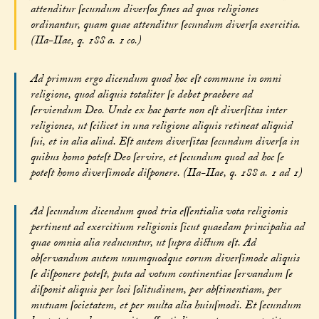
attenditur ſecundum diverſos fines ad quos religiones
ordinantur, quam quae attenditur ſecundum diverſa exercitia.
(IIa-IIae, q. 188 a. 1 co.)
Ad primum ergo dicendum quod hoc eſt commune in omni
religione, quod aliquis totaliter ſe debet praebere ad
ſerviendum Deo. Unde ex hac parte non eſt diverſitas inter
religiones, ut ſcilicet in una religione aliquis retineat aliquid
ſui, et in alia aliud. Eſt autem diverſitas ſecundum diverſa in
quibus homo poteſt Deo ſervire, et ſecundum quod ad hoc ſe
poteſt homo diverſimode diſponere. (IIa-IIae, q. 188 a. 1 ad 1)
Ad ſecundum dicendum quod tria eſſentialia vota religionis
pertinent ad exercitium religionis ſicut quaedam principalia ad
quae omnia alia reducuntur, ut ſupra dictum eſt. Ad
obſervandum autem unumquodque eorum diverſimode aliquis
ſe diſponere poteſt, puta ad votum continentiae ſervandum ſe
diſponit aliquis per loci ſolitudinem, per abſtinentiam, per
mutuam ſocietatem, et per multa alia huiuſmodi. Et ſecundum