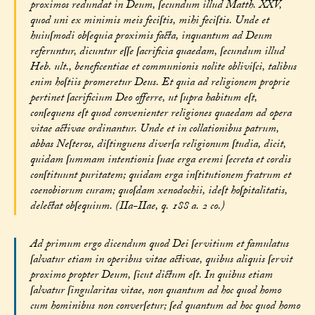
proximos redundat in Deum, ſecundum illud Matth. XXV,
quod uni ex minimis meis feciſtis, mihi feciſtis. Unde et
huiuſmodi obſequia proximis facta, inquantum ad Deum
referuntur, dicuntur eſſe ſacrificia quaedam, ſecundum illud
Heb. ult., beneficentiae et communionis nolite obliviſci, talibus
enim hoſtiis promeretur Deus. Et quia ad religionem proprie
pertinet ſacrificium Deo offerre, ut ſupra habitum eſt,
conſequens eſt quod convenienter religiones quaedam ad opera
vitae activae ordinantur. Unde et in collationibus patrum,
abbas Neſteros, diſtinguens diverſa religionum ſtudia, dicit,
quidam ſummam intentionis ſuae erga eremi ſecreta et cordis
conſtituunt puritatem; quidam erga inſtitutionem fratrum et
coenobiorum curam; quoſdam xenodochii, ideſt hoſpitalitatis,
delectat obſequium. (IIa-IIae, q. 188 a. 2 co.)
Ad primum ergo dicendum quod Dei ſervitium et famulatus
ſalvatur etiam in operibus vitae activae, quibus aliquis ſervit
proximo propter Deum, ſicut dictum eſt. In quibus etiam
ſalvatur ſingularitas vitae, non quantum ad hoc quod homo
cum hominibus non converſetur; ſed quantum ad hoc quod homo