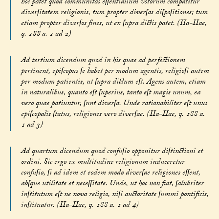
hoc patet quod communitas eſſentialium votorum compatitur
diverſitatem religionis, tum propter diverſas diſpoſitiones; tum
etiam propter diverſos fines, ut ex ſupra dictis patet. (IIa-IIae,
q. 188 a. 1 ad 2)
Ad tertium dicendum quod in his quae ad perfectionem
pertinent, epiſcopus ſe habet per modum agentis, religioſi autem
per modum patientis, ut ſupra dictum eſt. Agens autem, etiam
in naturalibus, quanto eſt ſuperius, tanto eſt magis unum, ea
vero quae patiuntur, ſunt diverſa. Unde rationabiliter eſt unus
epiſcopalis ſtatus, religiones vero diverſae. (IIa-IIae, q. 188 a.
1 ad 3)
Ad quartum dicendum quod confuſio opponitur diſtinctioni et
ordini. Sic ergo ex multitudine religionum induceretur
confuſio, ſi ad idem et eodem modo diverſae religiones eſſent,
abſque utilitate et neceſſitate. Unde, ut hoc non fiat, ſalubriter
inſtitutum eſt ne nova religio, niſi auctoritate ſummi pontificis,
inſtituatur. (IIa-IIae, q. 188 a. 1 ad 4)