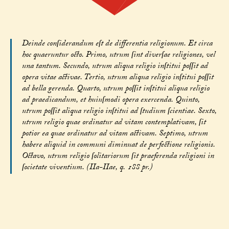
Deinde conſiderandum eſt de differentia religionum. Et circa
hoc quaeruntur octo. Primo, utrum ſint diverſae religiones, vel
una tantum. Secundo, utrum aliqua religio inſtitui poſſit ad
opera vitae activae. Tertio, utrum aliqua religio inſtitui poſſit
ad bella gerenda. Quarto, utrum poſſit inſtitui aliqua religio
ad praedicandum, et huiuſmodi opera exercenda. Quinto,
utrum poſſit aliqua religio inſtitui ad ſtudium ſcientiae. Sexto,
utrum religio quae ordinatur ad vitam contemplativam, ſit
potior ea quae ordinatur ad vitam activam. Septimo, utrum
habere aliquid in communi diminuat de perfectione religionis.
Octavo, utrum religio ſolitariorum ſit praeferenda religioni in
ſocietate viventium. (IIa-IIae, q. 188 pr.)