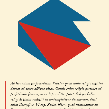
Ad ſecundum ſic proceditur. Videtur quod nulla religio inſtitui
debeat ad opera activae vitae. Omnis enim religio pertinet ad
perfectionis ſtatum, ut ex ſupra dictis patet. Sed perfectio
religioſi ſtatus conſiſtit in contemplatione divinorum, dicit
enim Dionyſius, VI cap. Eccles. Hier., quod nominantur ex