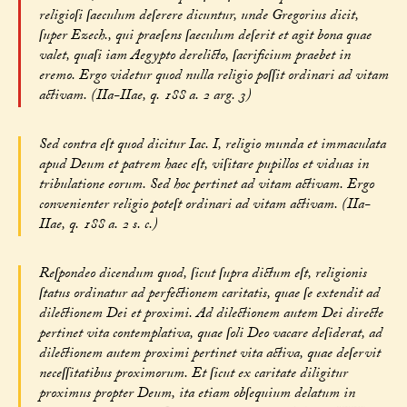
religioſi ſaeculum deſerere dicuntur, unde Gregorius dicit,
ſuper Ezech., qui praeſens ſaeculum deſerit et agit bona quae
valet, quaſi iam Aegypto derelicto, ſacrificium praebet in
eremo. Ergo videtur quod nulla religio poſſit ordinari ad vitam
activam. (IIa-IIae, q. 188 a. 2 arg. 3)
Sed contra eſt quod dicitur Iac. I, religio munda et immaculata
apud Deum et patrem haec eſt, viſitare pupillos et viduas in
tribulatione eorum. Sed hoc pertinet ad vitam activam. Ergo
convenienter religio poteſt ordinari ad vitam activam. (IIa-
IIae, q. 188 a. 2 s. c.)
Reſpondeo dicendum quod, ſicut ſupra dictum eſt, religionis
ſtatus ordinatur ad perfectionem caritatis, quae ſe extendit ad
dilectionem Dei et proximi. Ad dilectionem autem Dei directe
pertinet vita contemplativa, quae ſoli Deo vacare deſiderat, ad
dilectionem autem proximi pertinet vita activa, quae deſervit
neceſſitatibus proximorum. Et ſicut ex caritate diligitur
proximus propter Deum, ita etiam obſequium delatum in