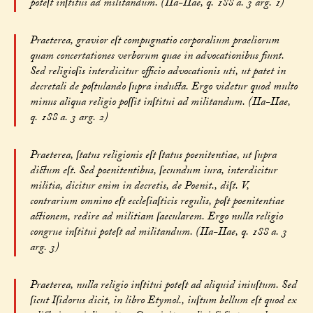
poteſt inſtitui ad militandum. (IIa-IIae, q. 188 a. 3 arg. 1)
Praeterea, gravior eſt compugnatio corporalium praeliorum
quam concertationes verborum quae in advocationibus fiunt.
Sed religioſis interdicitur officio advocationis uti, ut patet in
decretali de poſtulando ſupra inducta. Ergo videtur quod multo
minus aliqua religio poſſit inſtitui ad militandum. (IIa-IIae,
q. 188 a. 3 arg. 2)
Praeterea, ſtatus religionis eſt ſtatus poenitentiae, ut ſupra
dictum eſt. Sed poenitentibus, ſecundum iura, interdicitur
militia, dicitur enim in decretis, de Poenit., diſt. V,
contrarium omnino eſt eccleſiaſticis regulis, poſt poenitentiae
actionem, redire ad militiam ſaecularem. Ergo nulla religio
congrue inſtitui poteſt ad militandum. (IIa-IIae, q. 188 a. 3
arg. 3)
Praeterea, nulla religio inſtitui poteſt ad aliquid iniuſtum. Sed
ſicut Iſidorus dicit, in libro Etymol., iuſtum bellum eſt quod ex