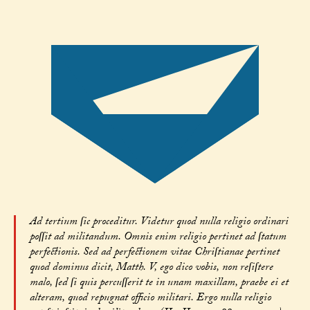
Ad tertium ſic proceditur. Videtur quod nulla religio ordinari
poſſit ad militandum. Omnis enim religio pertinet ad ſtatum
perfectionis. Sed ad perfectionem vitae Chriſtianae pertinet
quod dominus dicit, Matth. V, ego dico vobis, non reſiſtere
malo, ſed ſi quis percuſſerit te in unam maxillam, praebe ei et
alteram, quod repugnat officio militari. Ergo nulla religio