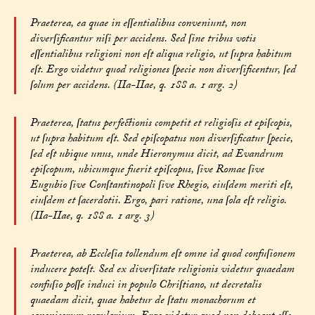
Praeterea, ea quae in eſſentialibus conveniunt, non
diverſificantur niſi per accidens. Sed ſine tribus votis
eſſentialibus religioni non eſt aliqua religio, ut ſupra habitum
eſt. Ergo videtur quod religiones ſpecie non diverſificentur, ſed
ſolum per accidens. (IIa-IIae, q. 188 a. 1 arg. 2)
Praeterea, ſtatus perfectionis competit et religioſis et epiſcopis,
ut ſupra habitum eſt. Sed epiſcopatus non diverſificatur ſpecie,
ſed eſt ubique unus, unde Hieronymus dicit, ad Evandrum
epiſcopum, ubicumque fuerit epiſcopus, ſive Romae ſive
Eugubio ſive Conſtantinopoli ſive Rhegio, eiuſdem meriti eſt,
eiuſdem et ſacerdotii. Ergo, pari ratione, una ſola eſt religio.
(IIa-IIae, q. 188 a. 1 arg. 3)
Praeterea, ab Eccleſia tollendum eſt omne id quod confuſionem
inducere poteſt. Sed ex diverſitate religionis videtur quaedam
confuſio poſſe induci in populo Chriſtiano, ut decretalis
quaedam dicit, quae habetur de ſtatu monachorum et