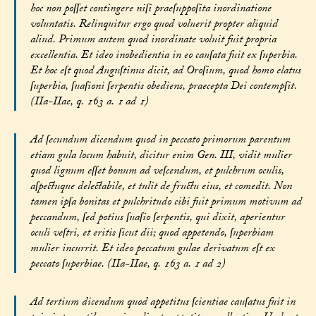
hoc non poſſet contingere niſi praeſuppoſita inordinatione
voluntatis. Relinquitur ergo quod voluerit propter aliquid
aliud. Primum autem quod inordinate voluit fuit propria
excellentia. Et ideo inobedientia in eo cauſata fuit ex ſuperbia.
Et hoc eſt quod Auguſtinus dicit, ad Oroſium, quod homo elatus
ſuperbia, ſuaſioni ſerpentis obediens, praecepta Dei contempſit.
(IIa-IIae, q. 163 a. 1 ad 1)
Ad ſecundum dicendum quod in peccato primorum parentum
etiam gula locum habuit, dicitur enim Gen. III, vidit mulier
quod lignum eſſet bonum ad veſcendum, et pulchrum oculis,
aſpectuque delectabile, et tulit de fructu eius, et comedit. Non
tamen ipſa bonitas et pulchritudo cibi fuit primum motivum ad
peccandum, ſed potius ſuaſio ſerpentis, qui dixit, aperientur
oculi veſtri, et eritis ſicut dii; quod appetendo, ſuperbiam
mulier incurrit. Et ideo peccatum gulae derivatum eſt ex
peccato ſuperbiae. (IIa-IIae, q. 163 a. 1 ad 2)
Ad tertium dicendum quod appetitus ſcientiae cauſatus fuit in