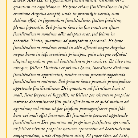
Ezech. XXVIII, tu ſignaculum ſimilitudinis. Secundo vero,
quantum ad cognitionem. Et hanc etiam ſimilitudinem in ſui
creatione Angelus accepit, unde in praemiſſis verbis, cum
dictum eſſet, tu ſignaculum ſimilitudinis, ſtatim ſubditur,
plenus ſapientia. Sed primus homo in ſua creatione iſtam
ſimilitudinem nondum actu adeptus erat, ſed ſolum in
potentia. Tertio, quantum ad poteſtatem operandi. Et hanc
ſimilitudinem nondum erant in actu aſſecuti neque Angelus
neque homo in ipſo creationis principio, quia utrique reſtabat
aliquid agendum quo ad beatitudinem perveniret. Et ideo cum
uterque, ſcilicet Diabolus et primus homo, inordinate divinam
ſimilitudinem appetierint, neuter eorum peccavit appetendo
ſimilitudinem naturae. Sed primus homo peccavit principaliter
appetendo ſimilitudinem Dei quantum ad ſcientiam boni et
mali, ſicut ſerpens ei ſuggeſſit, ut ſcilicet per virtutem propriae
naturae determinaret ſibi quid eſſet bonum et quid malum ad
agendum; vel etiam ut per ſeipſum praecognoſceret quid ſibi
boni vel mali eſſet futurum. Et ſecundario peccavit appetendo
ſimilitudinem Dei quantum ad propriam poteſtatem operandi,
ut ſcilicet virtute propriae naturae operaretur ad beatitudinem
conſequendam, unde Auguſtinus dicit, XI ſuper Gen. ad Litt.,