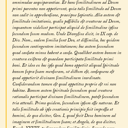
omnimodae aequiparantiae. Et hanc ſimilitudinem ad Deum
primi parentes non appetierunt, quia talis ſimilitudo ad Deum
non cadit in apprehenſione, praecipue ſapientis. Alia autem eſt
ſimilitudo imitationis, qualis poſſibilis eſt creaturae ad Deum,
inquantum videlicet participat aliquid de ſimilitudine ipſius
ſecundum ſuum modum. Unde Dionyſius dicit, in IX cap. de
Div. Nom., eadem ſimilia ſunt Deo, et diſſimilia, hoc quidem
ſecundum contingentem imitationem; hoc autem ſecundum
quod cauſata minus habent a cauſa. Quodlibet autem bonum in
creatura exiſtens eſt quaedam participata ſimilitudo primi
boni. Et ideo ex hoc ipſo quod homo appetiit aliquod ſpirituale
bonum ſupra ſuam menſuram, ut dictum eſt, conſequens eſt
quod appetierit divinam ſimilitudinem inordinate.
Conſiderandum tamen eſt quod appetitus proprie eſt rei non
habitae. Bonum autem ſpirituale ſecundum quod creatura
rationalis participat divinam ſimilitudinem, poteſt ſecundum
tria attendi. Primo quidem, ſecundum ipſum eſſe naturae. Et
talis ſimilitudo ab ipſo creationis principio fuit impreſſa et
homini, de quo dicitur, Gen. I, quod fecit Deus hominem ad
imaginem et ſimilitudinem ſuam; et Angelo, de quo dicitur,