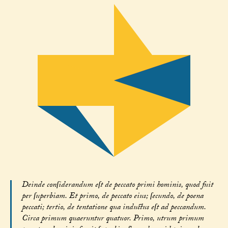
Deinde conſiderandum eſt de peccato primi hominis, quod fuit
per ſuperbiam. Et primo, de peccato eius; ſecundo, de poena
peccati; tertio, de tentatione qua inductus eſt ad peccandum.
Circa primum quaeruntur quatuor. Primo, utrum primum