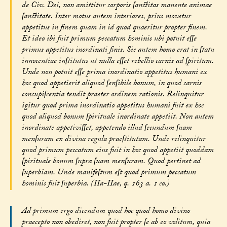
de Civ. Dei, non amittitur corporis ſanctitas manente animae
ſanctitate. Inter motus autem interiores, prius movetur
appetitus in finem quam in id quod quaeritur propter finem.
Et ideo ibi fuit primum peccatum hominis ubi potuit eſſe
primus appetitus inordinati finis. Sic autem homo erat in ſtatu
innocentiae inſtitutus ut nulla eſſet rebellio carnis ad ſpiritum.
Unde non potuit eſſe prima inordinatio appetitus humani ex
hoc quod appetierit aliquod ſenſibile bonum, in quod carnis
concupiſcentia tendit praeter ordinem rationis. Relinquitur
igitur quod prima inordinatio appetitus humani fuit ex hoc
quod aliquod bonum ſpirituale inordinate appetiit. Non autem
inordinate appetiviſſet, appetendo illud ſecundum ſuam
menſuram ex divina regula praeſtitutam. Unde relinquitur
quod primum peccatum eius fuit in hoc quod appetiit quoddam
ſpirituale bonum ſupra ſuam menſuram. Quod pertinet ad
ſuperbiam. Unde manifeſtum eſt quod primum peccatum
hominis fuit ſuperbia. (IIa-IIae, q. 163 a. 1 co.)
Ad primum ergo dicendum quod hoc quod homo divino
praecepto non obediret, non fuit propter ſe ab eo volitum, quia