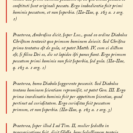
conſtituti ſunt originali peccato. Ergo inobedientia fuit primi
hominis peccatum, et non ſuperbia. (IIa-IIae, q. 163 a. 1 arg.
1)
Praeterea, Ambroſius dicit, ſuper Luc., quod eo ordine Diabolus
Chriſtum tentavit quo primum hominem deiecit. Sed Chriſtus
primo tentatus eſt de gula, ut patet Matth. IV, cum ei dictum
eſt, ſi filius Dei es, dic ut lapides iſti panes fiant. Ergo primum
peccatum primi hominis non fuit ſuperbia, ſed gula. (IIa-IIae,
q. 163 a. 1 arg. 2)
Praeterea, homo Diabolo ſuggerente peccavit. Sed Diabolus
tentans hominem ſcientiam repromiſit, ut patet Gen. III. Ergo
prima inordinatio hominis fuit per appetitum ſcientiae, quod
pertinet ad curioſitatem. Ergo curioſitas fuit peccatum
primum, et non ſuperbia. (IIa-IIae, q. 163 a. 1 arg. 3)
Praeterea, ſuper illud I ad Tim. II, mulier ſeducta in
praevaricatione fuit, dicit Gloſſa, hanc ſeductionem proprie