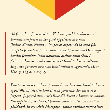
Ad ſecundum ſic proceditur. Videtur quod ſuperbia primi
hominis non fuerit in hoc quod appetierit divinam
ſimilitudinem. Nullus enim peccat appetendo id quod ſibi
competit ſecundum ſuam naturam. Sed ſimilitudo Dei competit
homini ſecundum ſuam naturam, dicitur enim Gen. I,
faciamus hominem ad imaginem et ſimilitudinem noſtram.
Ergo non peccavit divinam ſimilitudinem appetendo. (IIa-
IIae, q. 163 a. 2 arg. 1)
Praeterea, in hoc videtur primus homo divinam ſimilitudinem
appetiiſſe, ut ſcientia boni et mali potiretur, hoc enim ei a
ſerpente ſuggerebatur, eritis ſicut dii, ſcientes bonum et malum.
Sed appetitus ſcientiae eſt homini naturalis, ſecundum illud
philoſophi, in principio Metaphys., omnes homines natura ſcire