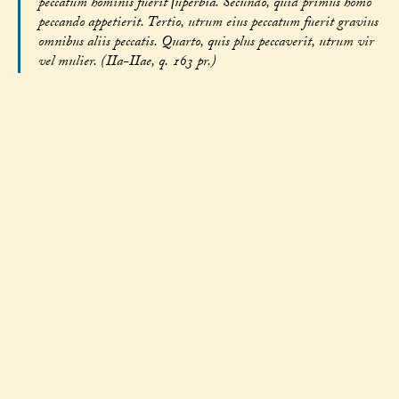
peccatum hominis fuerit ſuperbia. Secundo, quid primus homo
peccando appetierit. Tertio, utrum eius peccatum fuerit gravius
omnibus aliis peccatis. Quarto, quis plus peccaverit, utrum vir
vel mulier. (IIa-IIae, q. 163 pr.)