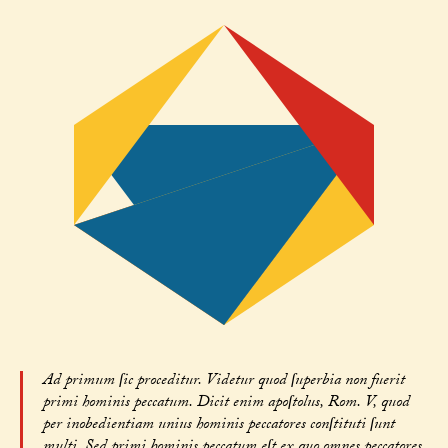
Ad primum ſic proceditur. Videtur quod ſuperbia non fuerit
primi hominis peccatum. Dicit enim apoſtolus, Rom. V, quod
per inobedientiam unius hominis peccatores conſtituti ſunt
multi. Sed primi hominis peccatum eſt ex quo omnes peccatores