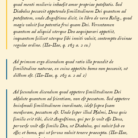
quod menti mulieris inhaeſit amor propriae poteſtatis. Sed
Diabolus peccavit appetendo ſimilitudinem Dei quantum ad
poteſtatem, unde Auguſtinus dicit, in libro de vera Relig., quod
magis voluit ſua potentia frui quam Dei. Veruntamen
quantum ad aliquid uterque Deo aequiparari appetiit,
inquantum ſcilicet uterque ſibi inniti voluit, contempto divinae
regulae ordine. (IIa-IIae, q. 163 a. 2 co.)
Ad primum ergo dicendum quod ratio illa procedit de
ſimilitudine naturae, ex cuius appetitu homo non peccavit, ut
dictum eſt. (IIa-IIae, q. 163 a. 2 ad 1)
Ad ſecundum dicendum quod appetere ſimilitudinem Dei
abſolute quantum ad ſcientiam, non eſt peccatum. Sed appetere
huiuſmodi ſimilitudinem inordinate, ideſt ſupra ſuam
menſuram, peccatum eſt. Unde ſuper illud Pſalmi, Deus quis
ſimilis erit tibi, dicit Auguſtinus, qui per ſe vult eſſe Deus,
perverſe vult eſſe ſimilis Deo, ut Diabolus, qui noluit ſub eo
eſſe; et homo, qui ut ſervus noluit tenere praecepta. (IIa-IIae,