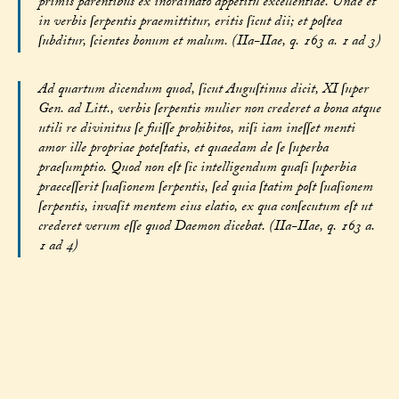
primis parentibus ex inordinato appetitu excellentiae. Unde et
in verbis ſerpentis praemittitur, eritis ſicut dii; et poſtea
ſubditur, ſcientes bonum et malum. (IIa-IIae, q. 163 a. 1 ad 3)
Ad quartum dicendum quod, ſicut Auguſtinus dicit, XI ſuper
Gen. ad Litt., verbis ſerpentis mulier non crederet a bona atque
utili re divinitus ſe fuiſſe prohibitos, niſi iam ineſſet menti
amor ille propriae poteſtatis, et quaedam de ſe ſuperba
praeſumptio. Quod non eſt ſic intelligendum quaſi ſuperbia
praeceſſerit ſuaſionem ſerpentis, ſed quia ſtatim poſt ſuaſionem
ſerpentis, invaſit mentem eius elatio, ex qua conſecutum eſt ut
crederet verum eſſe quod Daemon dicebat. (IIa-IIae, q. 163 a.
1 ad 4)