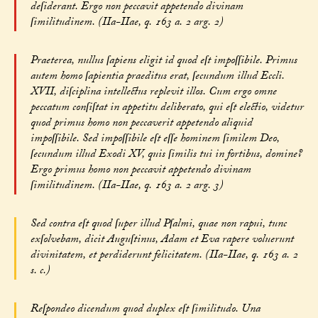
deſiderant. Ergo non peccavit appetendo divinam
ſimilitudinem. (IIa-IIae, q. 163 a. 2 arg. 2)
Praeterea, nullus ſapiens eligit id quod eſt impoſſibile. Primus
autem homo ſapientia praeditus erat, ſecundum illud Eccli.
XVII, diſciplina intellectus replevit illos. Cum ergo omne
peccatum conſiſtat in appetitu deliberato, qui eſt electio, videtur
quod primus homo non peccaverit appetendo aliquid
impoſſibile. Sed impoſſibile eſt eſſe hominem ſimilem Deo,
ſecundum illud Exodi XV, quis ſimilis tui in fortibus, domine?
Ergo primus homo non peccavit appetendo divinam
ſimilitudinem. (IIa-IIae, q. 163 a. 2 arg. 3)
Sed contra eſt quod ſuper illud Pſalmi, quae non rapui, tunc
exſolvebam, dicit Auguſtinus, Adam et Eva rapere voluerunt
divinitatem, et perdiderunt felicitatem. (IIa-IIae, q. 163 a. 2
s. c.)
Reſpondeo dicendum quod duplex eſt ſimilitudo. Una