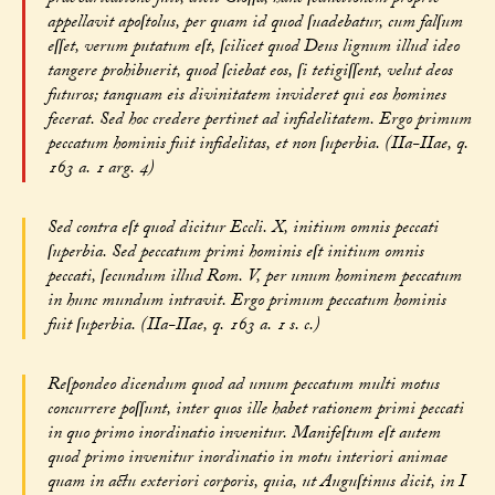
appellavit apoſtolus, per quam id quod ſuadebatur, cum falſum
eſſet, verum putatum eſt, ſcilicet quod Deus lignum illud ideo
tangere prohibuerit, quod ſciebat eos, ſi tetigiſſent, velut deos
futuros; tanquam eis divinitatem invideret qui eos homines
fecerat. Sed hoc credere pertinet ad infidelitatem. Ergo primum
peccatum hominis fuit infidelitas, et non ſuperbia. (IIa-IIae, q.
163 a. 1 arg. 4)
Sed contra eſt quod dicitur Eccli. X, initium omnis peccati
ſuperbia. Sed peccatum primi hominis eſt initium omnis
peccati, ſecundum illud Rom. V, per unum hominem peccatum
in hunc mundum intravit. Ergo primum peccatum hominis
fuit ſuperbia. (IIa-IIae, q. 163 a. 1 s. c.)
Reſpondeo dicendum quod ad unum peccatum multi motus
concurrere poſſunt, inter quos ille habet rationem primi peccati
in quo primo inordinatio invenitur. Manifeſtum eſt autem
quod primo invenitur inordinatio in motu interiori animae
quam in actu exteriori corporis, quia, ut Auguſtinus dicit, in I