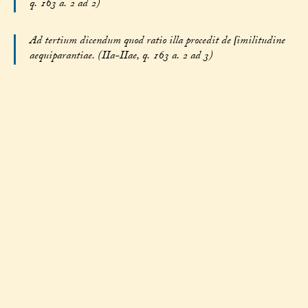
q. 163 a. 2 ad 2)
Ad tertium dicendum quod ratio illa procedit de ſimilitudine
aequiparantiae. (IIa-IIae, q. 163 a. 2 ad 3)