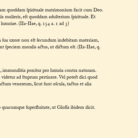
iam quoddam ſpirituale matrimonium facit cum Deo.
is mulieris, eſt quoddam adulterium ſpirituale. Et
 luxuriae. (IIa-IIae, q. 154 a. 1 ad 3)
ſua uxore non eſt ſecundum indebitam materiam,
 ſpeciem moralis actus, ut dictum eſt. (IIa-IIae, q.
, immunditia ponitur pro luxuria contra naturam.
e videtur ad ſtuprum pertinere. Vel poteſt dici quod
ctum venereum, ſicut ſunt oſcula, tactus et alia
quacumque ſuperfluitate, ut Gloſſa ibidem dicit.