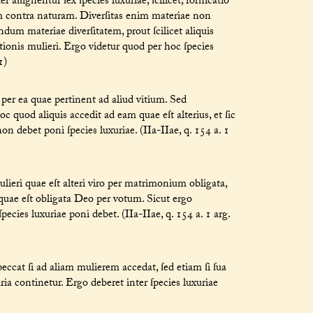
ſſignentur ſex ſpecies luxuriae, ſcilicet, fornicatio
ium contra naturam. Diverſitas enim materiae non
undum materiae diverſitatem, prout ſcilicet aliquis
itionis mulieri. Ergo videtur quod per hoc ſpecies
1)
i per ea quae pertinent ad aliud vitium. Sed
oc quod aliquis accedit ad eam quae eſt alterius, et ſic
n debet poni ſpecies luxuriae. (IIa-IIae, q. 154 a. 1
lieri quae eſt alteri viro per matrimonium obligata,
quae eſt obligata Deo per votum. Sicut ergo
ſpecies luxuriae poni debet. (IIa-IIae, q. 154 a. 1 arg.
eccat ſi ad aliam mulierem accedat, ſed etiam ſi ſua
ia continetur. Ergo deberet inter ſpecies luxuriae