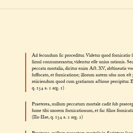
Ad ſecundum ſic proceditur. Videtur quod fornicatio
ſimul connumerantur, videntur eſſe unius rationis. 
peccata mortalia, dicitur enim Act. XV, abſtineatis v
ſuffocato, et fornicatione; illorum autem uſus non eſ
reiiciendum quod cum gratiarum actione percipitur. E
q. 154 a. 2 arg. 1)
Praeterea, nullum peccatum mortale cadit ſub praecep
ſume tibi uxorem fornicationum, et fac filios fornic
(IIa-IIae, q. 154 a. 2 arg. 2)