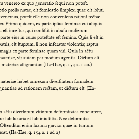
ctu venereo ex quo generatio ſequi non poteſt.
prolis natae, eſt fornicatio ſimplex, quae eſt ſoluti
venereus, poteſt eſſe non conveniens rationi rectae
r. Primo quidem, ex parte ipſius feminae cui aliquis
 eſt inceſtus, qui conſiſtit in abuſu mulierum
arte eius in cuius poteſtate eſt femina. Quia ſi eſt in
patris, eſt ſtuprum, ſi non inferatur violentia; raptus
es magis ex parte feminae quam viri. Quia in actu
materiae, vir autem per modum agentis. Dictum eſt
teriae aſſignantur. (IIa-IIae, q. 154 a. 1 co.)
 materiae habet annexam diverſitatem formalem
gnantiae ad rationem rectam, ut dictum eſt. (IIa-
actu diverſorum vitiorum deformitates concurrere,
 ſub luxuria et ſub iniuſtitia. Nec deformitas
 Oſtenditur enim luxuria gravior quae in tantum
at. (IIa-IIae, q. 154 a. 1 ad 2)