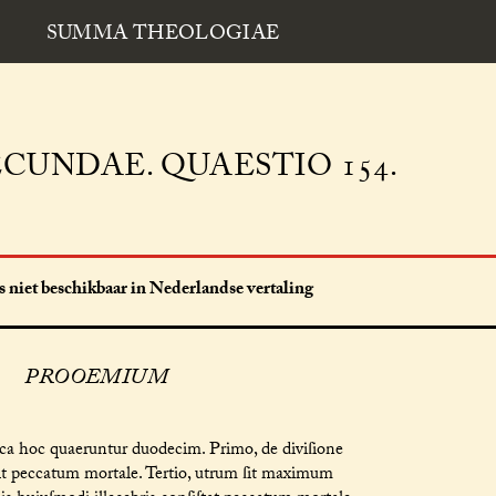
SUMMA THEOLOGIAE
CUNDAE. QUAESTIO 154.
 niet beschikbaar in Nederlandse vertaling
PROOEMIUM
rca hoc quaeruntur duodecim. Primo, de diviſione
ſit peccatum mortale. Tertio, utrum ſit maximum