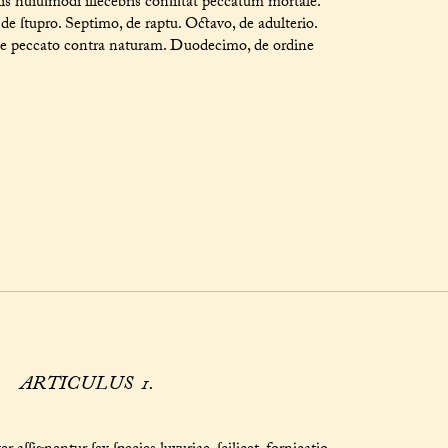
iis huiuſmodi illecebris conſiſtat peccatum mortale.
de ſtupro. Septimo, de raptu. Octavo, de adulterio.
 de peccato contra naturam. Duodecimo, de ordine
ARTICULUS 1.