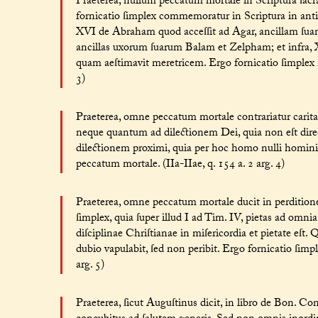
Praeterea, nullum peccatum mortale in Scriptura ſa
fornicatio ſimplex commemoratur in Scriptura in antiq
XVI de Abraham quod acceſſit ad Agar, ancillam ſuam;
ancillas uxorum ſuarum Balam et Zelpham; et infra, 
quam aeſtimavit meretricem. Ergo fornicatio ſimplex n
3)
Praeterea, omne peccatum mortale contrariatur caritati
neque quantum ad dilectionem Dei, quia non eſt di
dilectionem proximi, quia per hoc homo nulli homini 
peccatum mortale. (IIa-IIae, q. 154 a. 2 arg. 4)
Praeterea, omne peccatum mortale ducit in perditio
ſimplex, quia ſuper illud I ad Tim. IV, pietas ad omnia
diſciplinae Chriſtianae in miſericordia et pietate eſt. 
dubio vapulabit, ſed non peribit. Ergo fornicatio ſimp
arg. 5)
Praeterea, ſicut Auguſtinus dicit, in libro de Bon. Con