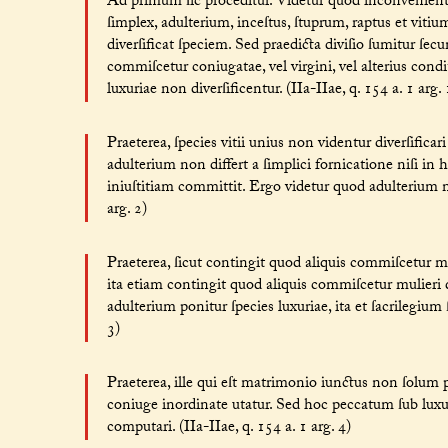
Ad primum ſic proceditur. Videtur quod inconvenienter a
ſimplex, adulterium, inceſtus, ſtuprum, raptus et vit
diverſificat ſpeciem. Sed praedicta diviſio ſumitur ſec
commiſcetur coniugatae, vel virgini, vel alterius cond
luxuriae non diverſificentur. (IIa-IIae, q. 154 a. 1 arg. 
Praeterea, ſpecies vitii unius non videntur diverſificar
adulterium non differt a ſimplici fornicatione niſi in h
iniuſtitiam committit. Ergo videtur quod adulterium no
arg. 2)
Praeterea, ſicut contingit quod aliquis commiſcetur mu
ita etiam contingit quod aliquis commiſcetur mulieri 
adulterium ponitur ſpecies luxuriae, ita et ſacrilegium 
3)
Praeterea, ille qui eſt matrimonio iunctus non ſolum p
coniuge inordinate utatur. Sed hoc peccatum ſub luxur
computari. (IIa-IIae, q. 154 a. 1 arg. 4)