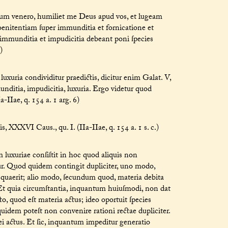
m, cum venero, humiliet me Deus apud vos, et lugeam
oenitentiam ſuper immunditia et fornicatione et
immunditia et impudicitia debeant poni ſpecies
)
luxuria condividitur praedictis, dicitur enim Galat. V,
unditia, impudicitia, luxuria. Ergo videtur quod
-IIae, q. 154 a. 1 arg. 6)
s, XXXVI Caus., qu. I. (IIa-IIae, q. 154 a. 1 s. c.)
luxuriae conſiſtit in hoc quod aliquis non
r. Quod quidem contingit dupliciter, uno modo,
uaerit; alio modo, ſecundum quod, materia debita
. Et quia circumſtantia, inquantum huiuſmodi, non dat
to, quod eſt materia actus; ideo oportuit ſpecies
 quidem poteſt non convenire rationi rectae dupliciter.
 actus. Et ſic, inquantum impeditur generatio