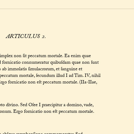
ARTICULUS 2.
 ſimplex non ſit peccatum mortale. Ea enim quae
Sed fornicatio connumeratur quibuſdam quae non ſunt
os ab immolatis ſimulacrorum, et ſanguine et
t peccatum mortale, ſecundum illud I ad Tim. IV, nihil
rgo fornicatio non eſt peccatum mortale. (IIa-IIae,
to divino. Sed Oſee I praecipitur a domino, vade,
ationum. Ergo fornicatio non eſt peccatum mortale.