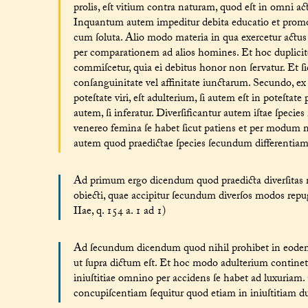
prolis, eſt vitium contra naturam, quod eſt in omni a
Inquantum autem impeditur debita educatio et promotio 
cum ſoluta. Alio modo materia in qua exercetur actus 
per comparationem ad alios homines. Et hoc duplicite
commiſcetur, quia ei debitus honor non ſervatur. Et ſic
conſanguinitate vel affinitate iunctarum. Secundo, ex p
poteſtate viri, eſt adulterium, ſi autem eſt in poteſtate 
autem, ſi inferatur. Diverſificantur autem iſtae ſpeci
venereo femina ſe habet ſicut patiens et per modum 
autem quod praedictae ſpecies ſecundum differentiam ma
Ad primum ergo dicendum quod praedicta diverſitas
obiecti, quae accipitur ſecundum diverſos modos repu
IIae, q. 154 a. 1 ad 1)
Ad ſecundum dicendum quod nihil prohibet in eodem 
ut ſupra dictum eſt. Et hoc modo adulterium continetur
iniuſtitiae omnino per accidens ſe habet ad luxuriam.
concupiſcentiam ſequitur quod etiam in iniuſtitiam duc