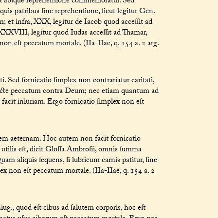
cra abſque reprehenſione commemoratur. Sed
uis patribus ſine reprehenſione, ſicut legitur Gen.
 et infra, XXX, legitur de Iacob quod acceſſit ad
XXXVIII, legitur quod Iudas acceſſit ad Thamar,
on eſt peccatum mortale. (IIa-IIae, q. 154 a. 2 arg.
. Sed fornicatio ſimplex non contrariatur caritati,
recte peccatum contra Deum; nec etiam quantum ad
facit iniuriam. Ergo fornicatio ſimplex non eſt
nem aeternam. Hoc autem non facit fornicatio
 utilis eſt, dicit Gloſſa Ambroſii, omnis ſumma
Quam aliquis ſequens, ſi lubricum carnis patitur, ſine
lex non eſt peccatum mortale. (IIa-IIae, q. 154 a. 2
iug., quod eſt cibus ad ſalutem corporis, hoc eſt