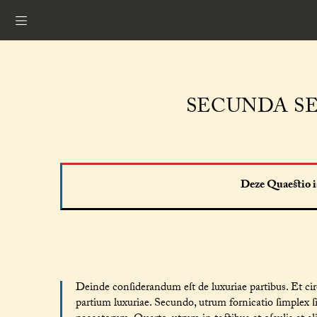
SECUNDA SE
Deze Quaestio is
Deinde conſiderandum eſt de luxuriae partibus. Et ci
partium luxuriae. Secundo, utrum fornicatio ſimplex 