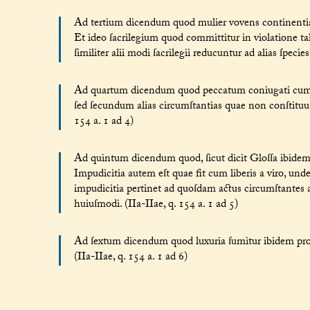
Ad tertium dicendum quod mulier vovens continent
Et ideo ſacrilegium quod committitur in violatione tal
ſimiliter alii modi ſacrilegii reducuntur ad alias ſpecies
Ad quartum dicendum quod peccatum coniugati cum 
ſed ſecundum alias circumſtantias quae non conſtituunt
154 a. 1 ad 4)
Ad quintum dicendum quod, ſicut dicit Gloſſa ibidem
Impudicitia autem eſt quae fit cum liberis a viro, und
impudicitia pertinet ad quoſdam actus circumſtantes a
huiuſmodi. (IIa-IIae, q. 154 a. 1 ad 5)
Ad ſextum dicendum quod luxuria ſumitur ibidem pro 
(IIa-IIae, q. 154 a. 1 ad 6)