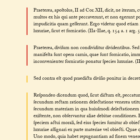
Praeterea, apoſtolus, II ad Cor. XII, dicit, ne iteru
multos ex his qui ante peccaverunt, et non egerunt p
impudicitia quam geſſerunt. Ergo videtur quod etiam 
luxuriae, ſicut et fornicatio. (IIa-IIae, q. 154 a. 1 arg. 5
Praeterea, diviſum non condividitur dividentibus. Sed 
manifeſta ſunt opera carnis, quae ſunt fornicatio, imm
inconvenienter fornicatio ponatur ſpecies luxuriae. (IIa
Sed contra eſt quod praedicta diviſio ponitur in decreti
Reſpondeo dicendum quod, ſicut dictum eſt, peccatum 
ſecundum rectam rationem delectatione venerea utitu
ſecundum materiam in qua huiuſmodi delectationem q
exiſtente, non obſervantur aliae debitae conditiones
ſpeciem actui morali, ſed eius ſpecies ſumitur ab obiec
luxuriae aſſignari ex parte materiae vel obiecti. Quae
Uno modo, quia habet repugnantiam ad finem venerei