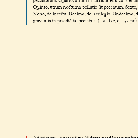
peccatorum. Quarto, utrum in tactibus et oſculis et al
Quinto, utrum nocturna pollutio ſit peccatum. Sexto, 
Nono, de inceſtu. Decimo, de ſacrilegio. Undecimo,
gravitatis in praedictis ſpeciebus. (IIa-IIae, q. 154 pr.)