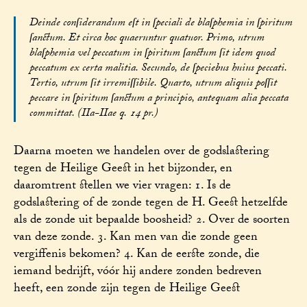
Deinde conſiderandum eſt in ſpeciali de blaſphemia in ſpiritum
ſanctum. Et circa hoc quaeruntur quatuor. Primo, utrum
blaſphemia vel peccatum in ſpiritum ſanctum ſit idem quod
peccatum ex certa malitia. Secundo, de ſpeciebus huius peccati.
Tertio, utrum ſit irremiſſibile. Quarto, utrum aliquis poſſit
peccare in ſpiritum ſanctum a principio, antequam alia peccata
committat. (IIa-IIae q. 14 pr.)
Daarna moeten we handelen over de godslastering
tegen de Heilige Geest in het bijzonder, en
daaromtrent stellen we vier vragen: 1. Is de
godslastering of de zonde tegen de H. Geest hetzelfde
als de zonde uit bepaalde boosheid? 2. Over de soorten
van deze zonde. 3. Kan men van die zonde geen
vergiffenis bekomen? 4. Kan de eerste zonde, die
iemand bedrijft, vóór hij andere zonden bedreven
heeft, een zonde zijn tegen de Heilige Geest