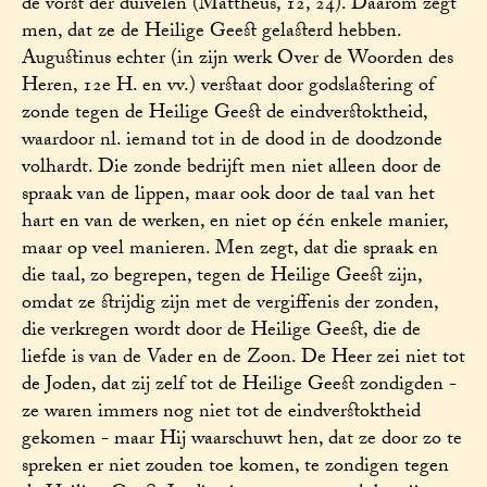
de vorst der duivelen (Mattheus, 12, 24). Daarom zegt
men, dat ze de Heilige Geest gelasterd hebben.
Augustinus echter (in zijn werk Over de Woorden des
Heren, 12e H. en vv.) verstaat door godslastering of
zonde tegen de Heilige Geest de eindverstoktheid,
waardoor nl. iemand tot in de dood in de doodzonde
volhardt. Die zonde bedrijft men niet alleen door de
spraak van de lippen, maar ook door de taal van het
hart en van de werken, en niet op één enkele manier,
maar op veel manieren. Men zegt, dat die spraak en
die taal, zo begrepen, tegen de Heilige Geest zijn,
omdat ze strijdig zijn met de vergiffenis der zonden,
die verkregen wordt door de Heilige Geest, die de
liefde is van de Vader en de Zoon. De Heer zei niet tot
de Joden, dat zij zelf tot de Heilige Geest zondigden -
ze waren immers nog niet tot de eindverstoktheid
gekomen - maar Hij waarschuwt hen, dat ze door zo te
spreken er niet zouden toe komen, te zondigen tegen