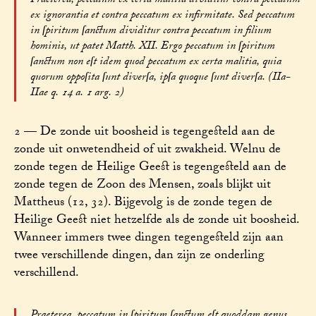
Praeterea, peccatum ex certa malitia dividitur contra peccatum
ex ignorantia et contra peccatum ex infirmitate. Sed peccatum
in ſpiritum ſanctum dividitur contra peccatum in filium
hominis, ut patet Matth. XII. Ergo peccatum in ſpiritum
ſanctum non eſt idem quod peccatum ex certa malitia, quia
quorum oppoſita ſunt diverſa, ipſa quoque ſunt diverſa. (IIa-
IIae q. 14 a. 1 arg. 2)
2 — De zonde uit boosheid is tegengesteld aan de
zonde uit onwetendheid of uit zwakheid. Welnu de
zonde tegen de Heilige Geest is tegengesteld aan de
zonde tegen de Zoon des Mensen, zoals blijkt uit
Mattheus (12, 32). Bijgevolg is de zonde tegen de
Heilige Geest niet hetzelfde als de zonde uit boosheid.
Wanneer immers twee dingen tegengesteld zijn aan
twee verschillende dingen, dan zijn ze onderling
verschillend.
Praeterea, peccatum in ſpiritum ſanctum eſt quoddam genus