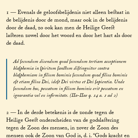
1 — Evenals de geloofsbelijdenis niet alleen bestaat in
de belijdenis door de mond, maar ook in de belijdenis
door de daad, zo ook kan men de Heilige Geest
lasteren zowel door het woord en door het hart als door
de daad.
Ad ſecundum dicendum quod ſecundum tertiam acceptionem
blaſphemia in ſpiritum ſanctum diſtinguitur contra
blaſphemiam in filium hominis ſecundum quod filius hominis
eſt etiam filius Dei, ideſt Dei virtus et Dei ſapientia. Unde
ſecundum hoc, peccatum in filium hominis erit peccatum ex
ignorantia vel ex infirmitate. (IIa-IIae q. 14 a. 1 ad 2)
2 — In de derde betekenis is de zonde tegen de
Heilige Geest onderscheiden van de godslastering
tegen de Zoon des mensen, in zover de Zoon des
mensen ook de Zoon van God is, d. i. “Gods kracht en