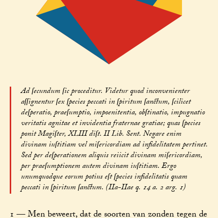
Ad ſecundum ſic proceditur. Videtur quod inconvenienter
aſſignentur ſex ſpecies peccati in ſpiritum ſanctum, ſcilicet
deſperatio, praeſumptio, impoenitentia, obſtinatio, impugnatio
veritatis agnitae et invidentia fraternae gratiae; quas ſpecies
ponit Magiſter, XLIII diſt. II Lib. Sent. Negare enim
divinam iuſtitiam vel miſericordiam ad infidelitatem pertinet.
Sed per deſperationem aliquis reiicit divinam miſericordiam,
per praeſumptionem autem divinam iuſtitiam. Ergo
unumquodque eorum potius eſt ſpecies infidelitatis quam
peccati in ſpiritum ſanctum. (IIa-IIae q. 14 a. 2 arg. 1)
1 — Men beweert, dat de soorten van zonden tegen de