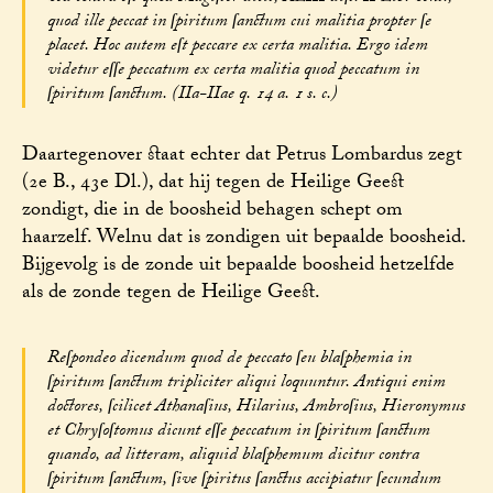
quod ille peccat in ſpiritum ſanctum cui malitia propter ſe
placet. Hoc autem eſt peccare ex certa malitia. Ergo idem
videtur eſſe peccatum ex certa malitia quod peccatum in
ſpiritum ſanctum. (IIa-IIae q. 14 a. 1 s. c.)
Daartegenover staat echter dat Petrus Lombardus zegt
(2e B., 43e Dl.), dat hij tegen de Heilige Geest
zondigt, die in de boosheid behagen schept om
haarzelf. Welnu dat is zondigen uit bepaalde boosheid.
Bijgevolg is de zonde uit bepaalde boosheid hetzelfde
als de zonde tegen de Heilige Geest.
Reſpondeo dicendum quod de peccato ſeu blaſphemia in
ſpiritum ſanctum tripliciter aliqui loquuntur. Antiqui enim
doctores, ſcilicet Athanaſius, Hilarius, Ambroſius, Hieronymus
et Chryſoſtomus dicunt eſſe peccatum in ſpiritum ſanctum
quando, ad litteram, aliquid blaſphemum dicitur contra
ſpiritum ſanctum, ſive ſpiritus ſanctus accipiatur ſecundum