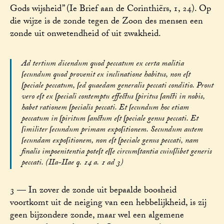
Gods wijsheid” (Ie Brief aan de Corinthiërs, 1, 24). Op
die wijze is de zonde tegen de Zoon des mensen een
zonde uit onwetendheid of uit zwakheid.
Ad tertium dicendum quod peccatum ex certa malitia
ſecundum quod provenit ex inclinatione habitus, non eſt
ſpeciale peccatum, ſed quaedam generalis peccati conditio. Prout
vero eſt ex ſpeciali contemptu effectus ſpiritus ſancti in nobis,
habet rationem ſpecialis peccati. Et ſecundum hoc etiam
peccatum in ſpiritum ſanctum eſt ſpeciale genus peccati. Et
ſimiliter ſecundum primam expoſitionem. Secundum autem
ſecundam expoſitionem, non eſt ſpeciale genus peccati, nam
finalis impoenitentia poteſt eſſe circumſtantia cuiuſlibet generis
peccati. (IIa-IIae q. 14 a. 1 ad 3)
3 — In zover de zonde uit bepaalde boosheid
voortkomt uit de neiging van een hebbelijkheid, is zij
geen bijzondere zonde, maar wel een algemene