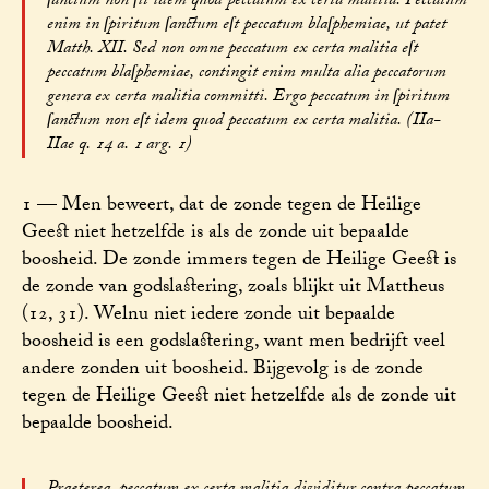
ſanctum non ſit idem quod peccatum ex certa malitia. Peccatum
enim in ſpiritum ſanctum eſt peccatum blaſphemiae, ut patet
Matth. XII. Sed non omne peccatum ex certa malitia eſt
peccatum blaſphemiae, contingit enim multa alia peccatorum
genera ex certa malitia committi. Ergo peccatum in ſpiritum
ſanctum non eſt idem quod peccatum ex certa malitia. (IIa-
IIae q. 14 a. 1 arg. 1)
1 — Men beweert, dat de zonde tegen de Heilige
Geest niet hetzelfde is als de zonde uit bepaalde
boosheid. De zonde immers tegen de Heilige Geest is
de zonde van godslastering, zoals blijkt uit Mattheus
(12, 31). Welnu niet iedere zonde uit bepaalde
boosheid is een godslastering, want men bedrijft veel
andere zonden uit boosheid. Bijgevolg is de zonde
tegen de Heilige Geest niet hetzelfde als de zonde uit
bepaalde boosheid.