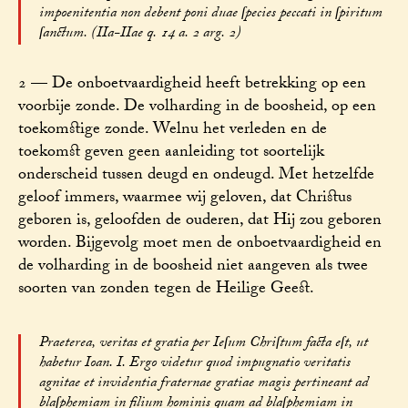
impoenitentia non debent poni duae ſpecies peccati in ſpiritum
ſanctum. (IIa-IIae q. 14 a. 2 arg. 2)
2 — De onboetvaardigheid heeft betrekking op een
voorbije zonde. De volharding in de boosheid, op een
toekomstige zonde. Welnu het verleden en de
toekomst geven geen aanleiding tot soortelijk
onderscheid tussen deugd en ondeugd. Met hetzelfde
geloof immers, waarmee wij geloven, dat Christus
geboren is, geloofden de ouderen, dat Hij zou geboren
worden. Bijgevolg moet men de onboetvaardigheid en
de volharding in de boosheid niet aangeven als twee
soorten van zonden tegen de Heilige Geest.
Praeterea, veritas et gratia per Ieſum Chriſtum facta eſt, ut
habetur Ioan. I. Ergo videtur quod impugnatio veritatis
agnitae et invidentia fraternae gratiae magis pertineant ad
blaſphemiam in filium hominis quam ad blaſphemiam in