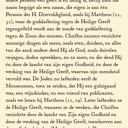
iedere persoon een geest is en heilig is, hetzij men die
naam begrijpt als een naam, die eigen is aan één
Persoon der H. Drievuldigheid, zoals bij Mattheus (12,
32), waar de godslastering tegen de Heilige Geest
tegengesteld wordt aan de zonde van godslastering
tegen de Zoon des mensen. Christus immers verrichtte
sommige dingen als mens, zoals eten, drinken, en alles
van die aard; andere deed Hij als God, zoals duivelen
verjagen, doden opwekken, en zo meer, en die deed Hij
én door de kracht van zijn eigen Godheid, én door de
werking van de Heilige Geest, waarvan zijn mensheid
vervuld was. De Joden nu lasterden eerst de
Mensenzoon, toen ze zeiden, dat Hij een gulzigaard
was, een wijndrinker, en een vriend van publicanen,
zoals we lezen bij Mattheus (11, 19). Later lasterden ze
de Heilige Geest, wanneer ze de werken, die Christus
verrichtte door de kracht van Zijn eigen Godheid en
door de werking van de Heilige Geest, toeschreven aan