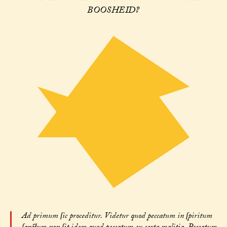
BOOSHEID?
Ad primum ſic proceditur. Videtur quod peccatum in ſpiritum