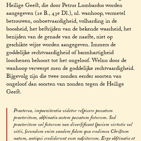
Heilige Geest, die door Petrus Lombardus worden
aangegeven (2e B., 43e Dl.), nl. wanhoop, vermetel
betrouwen, onboetvaardigheid, volharding in de
boosheid, het bestrijden van de bekende waarheid, het
benijden van de genade van de naaste, niet op
geschikte wijze worden aangegeven. Immers de
goddelijke rechtvaardigheid of barmhartigheid
loochenen behoort tot het ongeloof. Welnu door de
wanhoop verwerpt men de goddelijke rechtvaardigheid.
Bijgevolg zijn die twee zonden eerder soorten van
ongeloof dan soorten van zonden tegen de Heilige
Geest.
Praeterea, impoenitentia videtur reſpicere peccatum
praeteritum, obſtinatio autem peccatum futurum. Sed
praeteritum vel futurum non diverſificant ſpeciem virtutis vel
vitii, ſecundum enim eandem fidem qua credimus Chriſtum
natum, antiqui crediderunt eum naſciturum. Ergo obſtinatio et