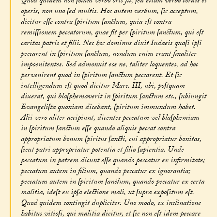
Quod quidem non ſolum verbo oris fit, ſed etiam verbo cordis et
operis, non uno ſed multis. Hoc autem verbum, ſic acceptum,
dicitur eſſe contra ſpiritum ſanctum, quia eſt contra
remiſſionem peccatorum, quae fit per ſpiritum ſanctum, qui eſt
caritas patris et filii. Nec hoc dominus dixit Iudaeis quaſi ipſi
peccarent in ſpiritum ſanctum, nondum enim erant finaliter
impoenitentes. Sed admonuit eos ne, taliter loquentes, ad hoc
pervenirent quod in ſpiritum ſanctum peccarent. Et ſic
intelligendum eſt quod dicitur Marc. III, ubi, poſtquam
dixerat, qui blaſphemaverit in ſpiritum ſanctum etc., ſubiungit
Evangeliſta quoniam dicebant, ſpiritum immundum habet.
Alii vero aliter accipiunt, dicentes peccatum vel blaſphemiam
in ſpiritum ſanctum eſſe quando aliquis peccat contra
appropriatum bonum ſpiritus ſancti, cui appropriatur bonitas,
ſicut patri appropriatur potentia et filio ſapientia. Unde
peccatum in patrem dicunt eſſe quando peccatur ex infirmitate;
peccatum autem in filium, quando peccatur ex ignorantia;
peccatum autem in ſpiritum ſanctum, quando peccatur ex certa
malitia, ideſt ex ipſa electione mali, ut ſupra expoſitum eſt.
Quod quidem contingit dupliciter. Uno modo, ex inclinatione
habitus vitioſi, qui malitia dicitur, et ſic non eſt idem peccare