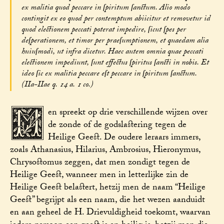
ex malitia quod peccare in ſpiritum ſanctum. Alio modo
contingit ex eo quod per contemptum abiicitur et removetur id
quod electionem peccati poterat impedire, ſicut ſpes per
deſperationem, et timor per praeſumptionem, et quaedam alia
huiuſmodi, ut infra dicetur. Haec autem omnia quae peccati
electionem impediunt, ſunt effectus ſpiritus ſancti in nobis. Et
ideo ſic ex malitia peccare eſt peccare in ſpiritum ſanctum.
(IIa-IIae q. 14 a. 1 co.)
M
en spreekt op drie verschillende wijzen over
de zonde of de godslastering tegen de
Heilige Geest. De oudere leraars immers,
zoals Athanasius, Hilarius, Ambrosius, Hieronymus,
Chrysostomus zeggen, dat men zondigt tegen de
Heilige Geest, wanneer men in letterlijke zin de
Heilige Geest belastert, hetzij men de naam “Heilige
Geest” begrijpt als een naam, die het wezen aanduidt
en aan geheel de H. Drievuldigheid toekomt, waarvan