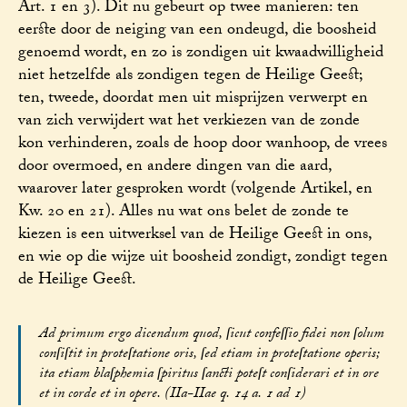
Art. 1 en 3). Dit nu gebeurt op twee manieren: ten
eerste door de neiging van een ondeugd, die boosheid
genoemd wordt, en zo is zondigen uit kwaadwilligheid
niet hetzelfde als zondigen tegen de Heilige Geest;
ten, tweede, doordat men uit misprijzen verwerpt en
van zich verwijdert wat het verkiezen van de zonde
kon verhinderen, zoals de hoop door wanhoop, de vrees
door overmoed, en andere dingen van die aard,
waarover later gesproken wordt (volgende Artikel, en
Kw. 20 en 21). Alles nu wat ons belet de zonde te
kiezen is een uitwerksel van de Heilige Geest in ons,
en wie op die wijze uit boosheid zondigt, zondigt tegen
de Heilige Geest.
Ad primum ergo dicendum quod, ſicut confeſſio fidei non ſolum
conſiſtit in proteſtatione oris, ſed etiam in proteſtatione operis;
ita etiam blaſphemia ſpiritus ſancti poteſt conſiderari et in ore
et in corde et in opere. (IIa-IIae q. 14 a. 1 ad 1)