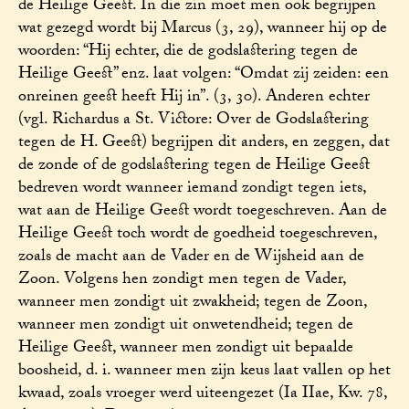
de Heilige Geest. In die zin moet men ook begrijpen
wat gezegd wordt bij Marcus (3, 29), wanneer hij op de
woorden: “Hij echter, die de godslastering tegen de
Heilige Geest” enz. laat volgen: “Omdat zij zeiden: een
onreinen geest heeft Hij in”. (3, 30). Anderen echter
(vgl. Richardus a St. Victore: Over de Godslastering
tegen de H. Geest) begrijpen dit anders, en zeggen, dat
de zonde of de godslastering tegen de Heilige Geest
bedreven wordt wanneer iemand zondigt tegen iets,
wat aan de Heilige Geest wordt toegeschreven. Aan de
Heilige Geest toch wordt de goedheid toegeschreven,
zoals de macht aan de Vader en de Wijsheid aan de
Zoon. Volgens hen zondigt men tegen de Vader,
wanneer men zondigt uit zwakheid; tegen de Zoon,
wanneer men zondigt uit onwetendheid; tegen de
Heilige Geest, wanneer men zondigt uit bepaalde
boosheid, d. i. wanneer men zijn keus laat vallen op het
kwaad, zoals vroeger werd uiteengezet (Ia IIae, Kw. 78,