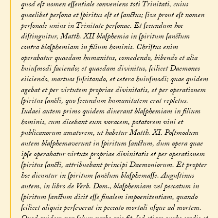
quod eſt nomen eſſentiale conveniens toti Trinitati, cuius
quaelibet perſona et ſpiritus eſt et ſanctus; ſive prout eſt nomen
perſonale unius in Trinitate perſonae. Et ſecundum hoc
diſtinguitur, Matth. XII blaſphemia in ſpiritum ſanctum
contra blaſphemiam in filium hominis. Chriſtus enim
operabatur quaedam humanitus, comedendo, bibendo et alia
huiuſmodi faciendo; et quaedam divinitus, ſcilicet Daemones
eiiciendo, mortuos ſuſcitando, et cetera huiuſmodi; quae quidem
agebat et per virtutem propriae divinitatis, et per operationem
ſpiritus ſancti, quo ſecundum humanitatem erat repletus.
Iudaei autem primo quidem dixerant blaſphemiam in filium
hominis, cum dicebant eum voracem, potatorem vini et
publicanorum amatorem, ut habetur Matth. XI. Poſtmodum
autem blaſphemaverunt in ſpiritum ſanctum, dum opera quae
ipſe operabatur virtute propriae divinitatis et per operationem
ſpiritus ſancti, attribuebant principi Daemoniorum. Et propter
hoc dicuntur in ſpiritum ſanctum blaſphemaſſe. Auguſtinus
autem, in libro de Verb. Dom., blaſphemiam vel peccatum in
ſpiritum ſanctum dicit eſſe finalem impoenitentiam, quando
ſcilicet aliquis perſeverat in peccato mortali uſque ad mortem.