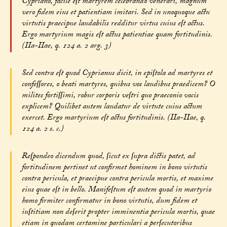
Cypriano, facile eſt martyrem celebrando venerari, magnum
vero fidem eius et patientiam imitari. Sed in unoquoque actu
virtutis praecipue laudabilis redditur virtus cuius eſt actus.
Ergo martyrium magis eſt actus patientiae quam fortitudinis.
(IIa-IIae, q. 124 a. 2 arg. 3)
Sed contra eſt quod Cyprianus dicit, in epiſtola ad martyres et
confeſſores, o beati martyres, quibus vos laudibus praedicem? O
milites fortiſſimi, robur corporis veſtri quo praeconio vocis
explicem? Quilibet autem laudatur de virtute cuius actum
exercet. Ergo martyrium eſt actus fortitudinis. (IIa-IIae, q.
124 a. 2 s. c.)
Reſpondeo dicendum quod, ſicut ex ſupra dictis patet, ad
fortitudinem pertinet ut confirmet hominem in bono virtutis
contra pericula, et praecipue contra pericula mortis, et maxime
eius quae eſt in bello. Manifeſtum eſt autem quod in martyrio
homo firmiter confirmatur in bono virtutis, dum fidem et
iuſtitiam non deſerit propter imminentia pericula mortis, quae
etiam in quodam certamine particulari a perſecutoribus