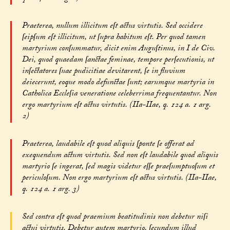
Praeterea, nullum illicitum eſt actus virtutis. Sed occidere
ſeipſum eſt illicitum, ut ſupra habitum eſt. Per quod tamen
martyrium conſummatur, dicit enim Auguſtinus, in I de Civ.
Dei, quod quaedam ſanctae feminae, tempore perſecutionis, ut
inſectatores ſuae pudicitiae devitarent, ſe in fluvium
deiecerunt, eoque modo defunctae ſunt; earumque martyria in
Catholica Eccleſia veneratione celeberrima frequentantur. Non
ergo martyrium eſt actus virtutis. (IIa-IIae, q. 124 a. 1 arg.
2)
Praeterea, laudabile eſt quod aliquis ſponte ſe offerat ad
exequendum actum virtutis. Sed non eſt laudabile quod aliquis
martyrio ſe ingerat, ſed magis videtur eſſe praeſumptuoſum et
periculoſum. Non ergo martyrium eſt actus virtutis. (IIa-IIae,
q. 124 a. 1 arg. 3)
Sed contra eſt quod praemium beatitudinis non debetur niſi
actui virtutis. Debetur autem martyrio, ſecundum illud