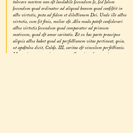
tolerare mortem non eſt laudabile ſecundum ſe, ſed ſolum
ſecundum quod ordinatur ad aliquod bonum quod conſiſtit in
actu virtutis, puta ad fidem et dilectionem Dei. Unde ille actus
virtutis, cum ſit finis, melior eſt. Alio modo poteſt conſiderari
actus virtutis ſecundum quod comparatur ad primum
motivum, quod eſt amor caritatis. Et ex hac parte praecipue
aliquis actus habet quod ad perfectionem vitae pertineat, quia,
ut apoſtolus dicit, Coloſs. III, caritas eſt vinculum perfectionis.
Martyrium autem, inter omnes actus virtuoſos, maxime
demonſtrat perfectionem caritatis. Quia tanto magis oſtenditur
aliquis aliquam rem amare, quanto pro ea rem magis amatam
contemnit, et rem magis odioſam eligit pati. Manifeſtum eſt
autem quod inter omnia alia bona praeſentis vitae, maxime
amat homo ipſam vitam, et e contrario maxime odit ipſam
mortem, et praecipue cum doloribus corporalium tormentorum,
quorum metu etiam bruta animalia a maximis voluptatibus
abſterrentur, ut Auguſtinus dicit, in libro octoginta trium
quaeſt. Et ſecundum hoc patet quod martyrium inter ceteros
actus humanos eſt perfectior ſecundum ſuum genus, quaſi
maximae caritatis ſignum, ſecundum illud Ioan. XV, maiorem