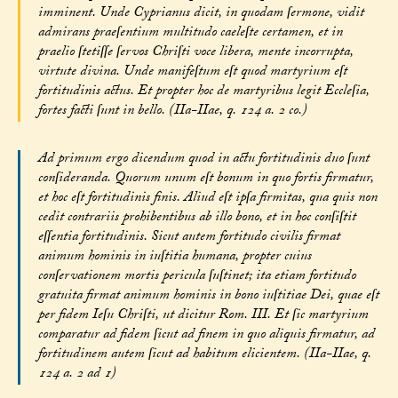
imminent. Unde Cyprianus dicit, in quodam ſermone, vidit
admirans praeſentium multitudo caeleſte certamen, et in
praelio ſtetiſſe ſervos Chriſti voce libera, mente incorrupta,
virtute divina. Unde manifeſtum eſt quod martyrium eſt
fortitudinis actus. Et propter hoc de martyribus legit Eccleſia,
fortes facti ſunt in bello. (IIa-IIae, q. 124 a. 2 co.)
Ad primum ergo dicendum quod in actu fortitudinis duo ſunt
conſideranda. Quorum unum eſt bonum in quo fortis firmatur,
et hoc eſt fortitudinis finis. Aliud eſt ipſa firmitas, qua quis non
cedit contrariis prohibentibus ab illo bono, et in hoc conſiſtit
eſſentia fortitudinis. Sicut autem fortitudo civilis firmat
animum hominis in iuſtitia humana, propter cuius
conſervationem mortis pericula ſuſtinet; ita etiam fortitudo
gratuita firmat animum hominis in bono iuſtitiae Dei, quae eſt
per fidem Ieſu Chriſti, ut dicitur Rom. III. Et ſic martyrium
comparatur ad fidem ſicut ad finem in quo aliquis firmatur, ad
fortitudinem autem ſicut ad habitum elicientem. (IIa-IIae, q.
124 a. 2 ad 1)