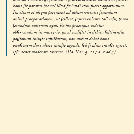
homo ſit paratus hoc vel illud faciendi cum fuerit opportunum.
Ita etiam et aliqua pertinent ad actum virtutis ſecundum
animi praeparationem, ut ſcilicet, ſuperveniente tali caſu, homo
ſecundum rationem agat. Et hoc praecipue videtur
obſervandum in martyrio, quod conſiſtit in debita ſuſtinentia
paſſionum iniuſte inflictarum, non autem debet homo
occaſionem dare alteri iniuſte agendi, ſed ſi alius iniuſte egerit,
ipſe debet moderate tolerare. (IIa-IIae, q. 124 a. 1 ad 3)