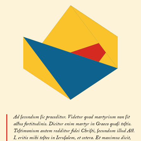
Ad ſecundum ſic proceditur. Videtur quod martyrium non ſit
actus fortitudinis. Dicitur enim martyr in Graeco quaſi teſtis.
Teſtimonium autem redditur fidei Chriſti, ſecundum illud Act.
I, eritis mihi teſtes in Ieruſalem, et cetera. Et maximus dicit,