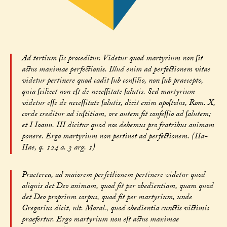
Ad tertium ſic proceditur. Videtur quod martyrium non ſit
actus maximae perfectionis. Illud enim ad perfectionem vitae
videtur pertinere quod cadit ſub conſilio, non ſub praecepto,
quia ſcilicet non eſt de neceſſitate ſalutis. Sed martyrium
videtur eſſe de neceſſitate ſalutis, dicit enim apoſtolus, Rom. X,
corde creditur ad iuſtitiam, ore autem fit confeſſio ad ſalutem;
et I Ioann. III dicitur quod nos debemus pro fratribus animam
ponere. Ergo martyrium non pertinet ad perfectionem. (IIa-
IIae, q. 124 a. 3 arg. 1)
Praeterea, ad maiorem perfectionem pertinere videtur quod
aliquis det Deo animam, quod fit per obedientiam, quam quod
det Deo proprium corpus, quod fit per martyrium, unde
Gregorius dicit, ult. Moral., quod obedientia cunctis victimis
praefertur. Ergo martyrium non eſt actus maximae