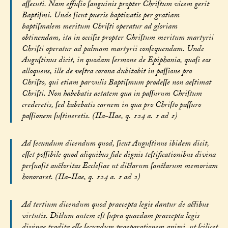
aſſecuti. Nam effuſio ſanguinis propter Chriſtum vicem gerit
Baptiſmi. Unde ſicut pueris baptizatis per gratiam
baptiſmalem meritum Chriſti operatur ad gloriam
obtinendam, ita in occiſis propter Chriſtum meritum martyrii
Chriſti operatur ad palmam martyrii conſequendam. Unde
Auguſtinus dicit, in quodam ſermone de Epiphania, quaſi eos
alloquens, ille de veſtra corona dubitabit in paſſione pro
Chriſto, qui etiam parvulis Baptiſmum prodeſſe non aeſtimat
Chriſti. Non habebatis aetatem qua in paſſurum Chriſtum
crederetis, ſed habebatis carnem in qua pro Chriſto paſſuro
paſſionem ſuſtineretis. (IIa-IIae, q. 124 a. 1 ad 1)
Ad ſecundum dicendum quod, ſicut Auguſtinus ibidem dicit,
eſſet poſſibile quod aliquibus fide dignis teſtificationibus divina
perſuaſit auctoritas Eccleſiae ut dictarum ſanctarum memoriam
honoraret. (IIa-IIae, q. 124 a. 1 ad 2)
Ad tertium dicendum quod praecepta legis dantur de actibus
virtutis. Dictum autem eſt ſupra quaedam praecepta legis
divinae tradita eſſe ſecundum praeparationem animi, ut ſcilicet