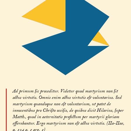
Ad primum ſic proceditur. Videtur quod martyrium non ſit
actus virtutis. Omnis enim actus virtutis eſt voluntarius. Sed
martyrium quandoque non eſt voluntarium, ut patet de
innocentibus pro Chriſto occiſis, de quibus dicit Hilarius, ſuper
Matth., quod in aeternitatis profectum per martyrii gloriam
efferebantur. Ergo martyrium non eſt actus virtutis. (IIa-IIae,
q. 124 a. 1 arg. 1)