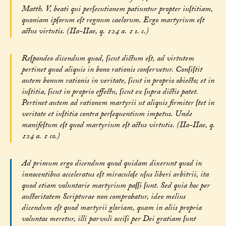
Matth. V, beati qui perſecutionem patiuntur propter iuſtitiam,
quoniam ipſorum eſt regnum caelorum. Ergo martyrium eſt
actus virtutis. (IIa-IIae, q. 124 a. 1 s. c.)
Reſpondeo dicendum quod, ſicut dictum eſt, ad virtutem
pertinet quod aliquis in bono rationis conſervetur. Conſiſtit
autem bonum rationis in veritate, ſicut in proprio obiecto; et in
iuſtitia, ſicut in proprio effectu, ſicut ex ſupra dictis patet.
Pertinet autem ad rationem martyrii ut aliquis firmiter ſtet in
veritate et iuſtitia contra perſequentium impetus. Unde
manifeſtum eſt quod martyrium eſt actus virtutis. (IIa-IIae, q.
124 a. 1 co.)
Ad primum ergo dicendum quod quidam dixerunt quod in
innocentibus acceleratus eſt miraculoſe uſus liberi arbitrii, ita
quod etiam voluntarie martyrium paſſi ſunt. Sed quia hoc per
auctoritatem Scripturae non comprobatur, ideo melius
dicendum eſt quod martyrii gloriam, quam in aliis propria
voluntas meretur, illi parvuli occiſi per Dei gratiam ſunt