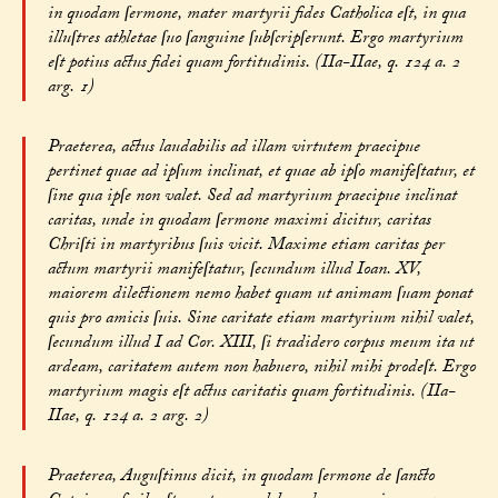
in quodam ſermone, mater martyrii fides Catholica eſt, in qua
illuſtres athletae ſuo ſanguine ſubſcripſerunt. Ergo martyrium
eſt potius actus fidei quam fortitudinis. (IIa-IIae, q. 124 a. 2
arg. 1)
Praeterea, actus laudabilis ad illam virtutem praecipue
pertinet quae ad ipſum inclinat, et quae ab ipſo manifeſtatur, et
ſine qua ipſe non valet. Sed ad martyrium praecipue inclinat
caritas, unde in quodam ſermone maximi dicitur, caritas
Chriſti in martyribus ſuis vicit. Maxime etiam caritas per
actum martyrii manifeſtatur, ſecundum illud Ioan. XV,
maiorem dilectionem nemo habet quam ut animam ſuam ponat
quis pro amicis ſuis. Sine caritate etiam martyrium nihil valet,
ſecundum illud I ad Cor. XIII, ſi tradidero corpus meum ita ut
ardeam, caritatem autem non habuero, nihil mihi prodeſt. Ergo
martyrium magis eſt actus caritatis quam fortitudinis. (IIa-
IIae, q. 124 a. 2 arg. 2)
Praeterea, Auguſtinus dicit, in quodam ſermone de ſancto