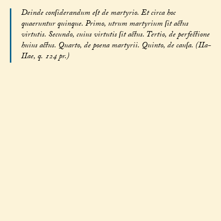
Deinde conſiderandum eſt de martyrio. Et circa hoc
quaeruntur quinque. Primo, utrum martyrium ſit actus
virtutis. Secundo, cuius virtutis ſit actus. Tertio, de perfectione
huius actus. Quarto, de poena martyrii. Quinto, de cauſa. (IIa-
IIae, q. 124 pr.)