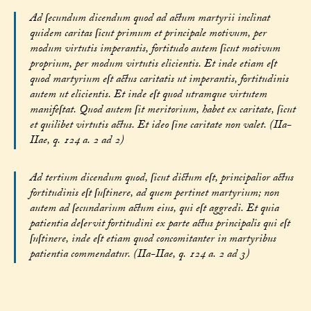
Ad ſecundum dicendum quod ad actum martyrii inclinat
quidem caritas ſicut primum et principale motivum, per
modum virtutis imperantis, fortitudo autem ſicut motivum
proprium, per modum virtutis elicientis. Et inde etiam eſt
quod martyrium eſt actus caritatis ut imperantis, fortitudinis
autem ut elicientis. Et inde eſt quod utramque virtutem
manifeſtat. Quod autem ſit meritorium, habet ex caritate, ſicut
et quilibet virtutis actus. Et ideo ſine caritate non valet. (IIa-
IIae, q. 124 a. 2 ad 2)
Ad tertium dicendum quod, ſicut dictum eſt, principalior actus
fortitudinis eſt ſuſtinere, ad quem pertinet martyrium; non
autem ad ſecundarium actum eius, qui eſt aggredi. Et quia
patientia deſervit fortitudini ex parte actus principalis qui eſt
ſuſtinere, inde eſt etiam quod concomitanter in martyribus
patientia commendatur. (IIa-IIae, q. 124 a. 2 ad 3)