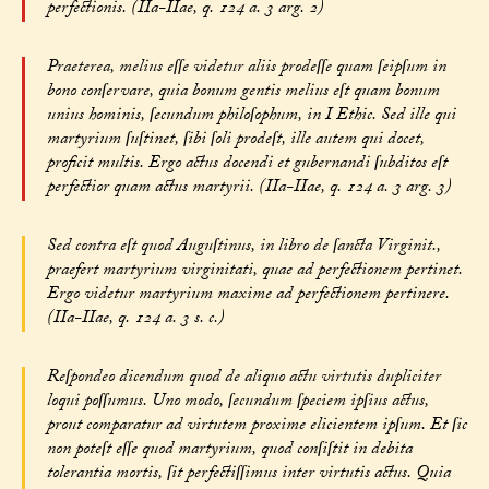
perfectionis. (IIa-IIae, q. 124 a. 3 arg. 2)
Praeterea, melius eſſe videtur aliis prodeſſe quam ſeipſum in
bono conſervare, quia bonum gentis melius eſt quam bonum
unius hominis, ſecundum philoſophum, in I Ethic. Sed ille qui
martyrium ſuſtinet, ſibi ſoli prodeſt, ille autem qui docet,
proficit multis. Ergo actus docendi et gubernandi ſubditos eſt
perfectior quam actus martyrii. (IIa-IIae, q. 124 a. 3 arg. 3)
Sed contra eſt quod Auguſtinus, in libro de ſancta Virginit.,
praefert martyrium virginitati, quae ad perfectionem pertinet.
Ergo videtur martyrium maxime ad perfectionem pertinere.
(IIa-IIae, q. 124 a. 3 s. c.)
Reſpondeo dicendum quod de aliquo actu virtutis dupliciter
loqui poſſumus. Uno modo, ſecundum ſpeciem ipſius actus,
prout comparatur ad virtutem proxime elicientem ipſum. Et ſic
non poteſt eſſe quod martyrium, quod conſiſtit in debita
tolerantia mortis, ſit perfectiſſimus inter virtutis actus. Quia