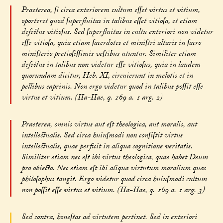
Praeterea, ſi circa exteriorem cultum eſſet virtus et vitium,
oporteret quod ſuperfluitas in talibus eſſet vitioſa, et etiam
defectus vitioſus. Sed ſuperfluitas in cultu exteriori non videtur
eſſe vitioſa, quia etiam ſacerdotes et miniſtri altaris in ſacro
miniſterio pretioſiſſimis veſtibus utuntur. Similiter etiam
defectus in talibus non videtur eſſe vitioſus, quia in laudem
quorundam dicitur, Heb. XI, circuierunt in melotis et in
pellibus caprinis. Non ergo videtur quod in talibus poſſit eſſe
virtus et vitium. (IIa-IIae, q. 169 a. 1 arg. 2)
Praeterea, omnis virtus aut eſt theologica, aut moralis, aut
intellectualis. Sed circa huiuſmodi non conſiſtit virtus
intellectualis, quae perficit in aliqua cognitione veritatis.
Similiter etiam nec eſt ibi virtus theologica, quae habet Deum
pro obiecto. Nec etiam eſt ibi aliqua virtutum moralium quas
philoſophus tangit. Ergo videtur quod circa huiuſmodi cultum
non poſſit eſſe virtus et vitium. (IIa-IIae, q. 169 a. 1 arg. 3)
Sed contra, honeſtas ad virtutem pertinet. Sed in exteriori