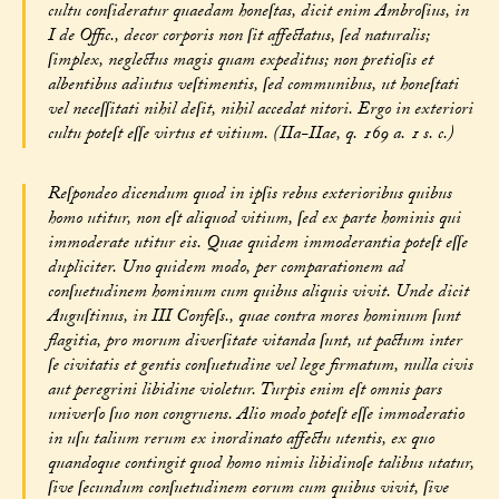
cultu conſideratur quaedam honeſtas, dicit enim Ambroſius, in
I de Offic., decor corporis non ſit affectatus, ſed naturalis;
ſimplex, neglectus magis quam expeditus; non pretioſis et
albentibus adiutus veſtimentis, ſed communibus, ut honeſtati
vel neceſſitati nihil deſit, nihil accedat nitori. Ergo in exteriori
cultu poteſt eſſe virtus et vitium. (IIa-IIae, q. 169 a. 1 s. c.)
Reſpondeo dicendum quod in ipſis rebus exterioribus quibus
homo utitur, non eſt aliquod vitium, ſed ex parte hominis qui
immoderate utitur eis. Quae quidem immoderantia poteſt eſſe
dupliciter. Uno quidem modo, per comparationem ad
conſuetudinem hominum cum quibus aliquis vivit. Unde dicit
Auguſtinus, in III Confeſs., quae contra mores hominum ſunt
flagitia, pro morum diverſitate vitanda ſunt, ut pactum inter
ſe civitatis et gentis conſuetudine vel lege firmatum, nulla civis
aut peregrini libidine violetur. Turpis enim eſt omnis pars
univerſo ſuo non congruens. Alio modo poteſt eſſe immoderatio
in uſu talium rerum ex inordinato affectu utentis, ex quo
quandoque contingit quod homo nimis libidinoſe talibus utatur,
ſive ſecundum conſuetudinem eorum cum quibus vivit, ſive