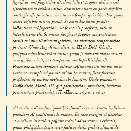
ſignificat, aut flagitioſus eſt, dum ſcilicet propter delicias vel
oſtentationem talibus utitur. Similiter etiam ex parte defectus
contingit eſſe peccatum, non tamen ſemper qui vilioribus quam
ceteri veſtibus utitur, peccat. Si enim hoc faciat propter
iactantiam vel ſuperbiam, ut ſe ceteris praeferat, vitium
ſuperſtitionis eſt. Si autem hoc faciat propter macerationem
carnis vel humiliationem ſpiritus, ad virtutem temperantiae
pertinet. Unde Auguſtinus dicit, in III de Doct. Chriſt.,
quiſquis reſtrictius rebus utitur quam ſe habeant mores eorum
cum quibus vivit, aut temperans aut ſuperſtitioſus eſt.
Praecipue autem competit vilibus veſtimentis uti his qui alios
verbo et exemplo ad poenitentiam hortantur, ſicut fuerunt
prophetae, de quibus apoſtolus ibi loquitur. Unde quaedam
Gloſſa dicit, Matth. III, qui poenitentiam praedicat, habitum
poenitentiae praetendit. (IIa-IIae, q. 169 a. 1 ad 2)
Ad tertium dicendum quod huiuſmodi exterior cultus indicium
quoddam eſt conditionis humanae. Et ideo exceſſus et defectus
et medium in talibus poſſunt reduci ad virtutem veritatis,
quam philoſophus ponit circa facta et dicta quibus aliquid de