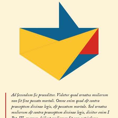
Ad ſecundum ſic proceditur. Videtur quod ornatus mulierum
non ſit ſine peccato mortali. Omne enim quod eſt contra
praeceptum divinae legis, eſt peccatum mortale. Sed ornatus
mulierum eſt contra praeceptum divinae legis, dicitur enim I