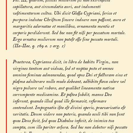
Pet. III, quarum, ſcilicet mulierum ſit non extrinſecus
capillatura, aut circumdatio auri, aut indumenti
veſtimentorum cultus. Ubi dicit Gloſſa Cypriani, ſerico et
purpura indutae Chriſtum ſincere induere non poſſunt, auro et
margaritis adornatae et monilibus, ornamenta mentis et
corporis perdiderunt. Sed hoc non fit niſi per peccatum mortale.
Ergo ornatus mulierum non poteſt eſſe ſine peccato mortali.
(IIa-IIae, q. 169 a. 2 arg. 1)
Praeterea, Cyprianus dicit, in libro de habitu Virgin., non
virgines tantum aut viduas, ſed et nuptas puto et omnes
omnino feminas admonendas, quod opus Dei et facturam eius et
plaſma adulterare nullo modo debeant, adhibito flavo colore vel
nigro pulvere vel rubore, aut quolibet lineamenta nativa
corrumpente medicamine. Et poſtea ſubdit, manus Deo
inferunt, quando illud quod ille formavit, reformare
contendunt. Impugnatio iſta eſt divini operis, praevaricatio eſt
veritatis. Deum videre non poteris, quando oculi tibi non ſunt
quos Deus fecit, ſed quos Diabolus infecit, de inimico tuo
compta, cum illo pariter arſura. Sed hoc non debetur niſi peccato