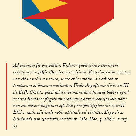
Ad primum ſic proceditur. Videtur quod circa exteriorem
ornatum non poſſit eſſe virtus et vitium. Exterior enim ornatus
non eſt in nobis a natura, unde et ſecundum diverſitatem
temporum et locorum variantur. Unde Auguſtinus dicit, in III
de Doct. Chriſt., quod talares et manicatas tunicas habere apud
veteres Romanos flagitium erat, nunc autem honeſto loco natis
non eas habere flagitium eſt. Sed ſicut philoſophus dicit, in II
Ethic., naturalis ineſt nobis aptitudo ad virtutes. Ergo circa
huiuſmodi non eſt virtus et vitium. (IIa-IIae, q. 169 a. 1 arg.
1)