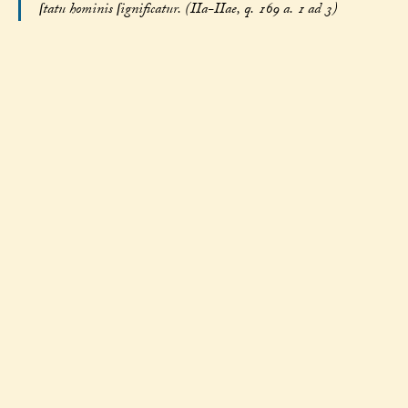
ſtatu hominis ſignificatur. (IIa-IIae, q. 169 a. 1 ad 3)