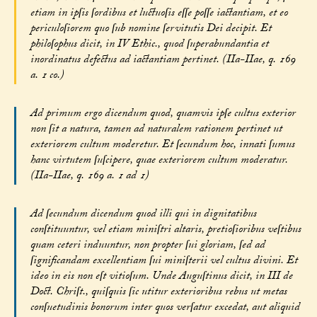
etiam in ipſis ſordibus et luctuoſis eſſe poſſe iactantiam, et eo
periculoſiorem quo ſub nomine ſervitutis Dei decipit. Et
philoſophus dicit, in IV Ethic., quod ſuperabundantia et
inordinatus defectus ad iactantiam pertinet. (IIa-IIae, q. 169
a. 1 co.)
Ad primum ergo dicendum quod, quamvis ipſe cultus exterior
non ſit a natura, tamen ad naturalem rationem pertinet ut
exteriorem cultum moderetur. Et ſecundum hoc, innati ſumus
hanc virtutem ſuſcipere, quae exteriorem cultum moderatur.
(IIa-IIae, q. 169 a. 1 ad 1)
Ad ſecundum dicendum quod illi qui in dignitatibus
conſtituuntur, vel etiam miniſtri altaris, pretioſioribus veſtibus
quam ceteri induuntur, non propter ſui gloriam, ſed ad
ſignificandam excellentiam ſui miniſterii vel cultus divini. Et
ideo in eis non eſt vitioſum. Unde Auguſtinus dicit, in III de
Doct. Chriſt., quiſquis ſic utitur exterioribus rebus ut metas
conſuetudinis bonorum inter quos verſatur excedat, aut aliquid