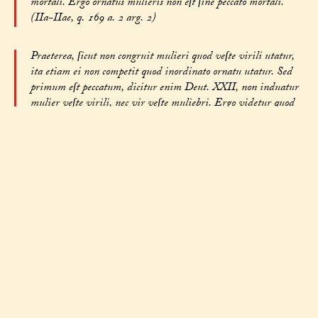
mortali. Ergo ornatus mulieris non eſt ſine peccato mortali.
(IIa-IIae, q. 169 a. 2 arg. 2)
Praeterea, ſicut non congruit mulieri quod veſte virili utatur,
ita etiam ei non competit quod inordinato ornatu utatur. Sed
primum eſt peccatum, dicitur enim Deut. XXII, non induatur
mulier veſte virili, nec vir veſte muliebri. Ergo videtur quod
etiam ſuperfluus ornatus mulierum ſit peccatum mortale. (IIa-
IIae, q. 169 a. 2 arg. 3)
Sed contra eſt quia ſecundum hoc videretur quod artifices
huiuſmodi ornamenta praeparantes mortaliter peccarent. (IIa-
IIae, q. 169 a. 2 s. c.)
Reſpondeo dicendum quod circa ornatum mulierum ſunt eadem
attendenda quae ſupra communiter dicta ſunt circa exteriorem
cultum, et inſuper quiddam aliud ſpeciale, quod ſcilicet
muliebris cultus viros ad laſciviam provocat, ſecundum illud
Prov. VII, ecce, mulier occurrit illi ornatu meretricio