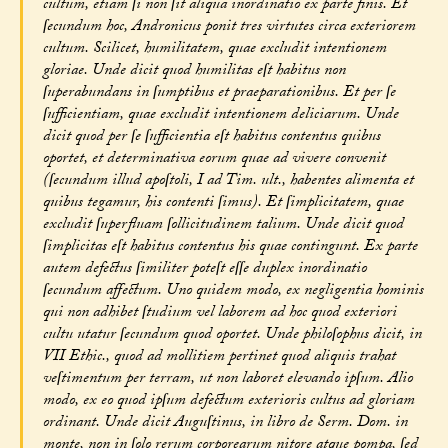
cultum, etiam ſi non ſit aliqua inordinatio ex parte finis. Et
ſecundum hoc, Andronicus ponit tres virtutes circa exteriorem
cultum. Scilicet, humilitatem, quae excludit intentionem
gloriae. Unde dicit quod humilitas eſt habitus non
ſuperabundans in ſumptibus et praeparationibus. Et per ſe
ſufficientiam, quae excludit intentionem deliciarum. Unde
dicit quod per ſe ſufficientia eſt habitus contentus quibus
oportet, et determinativa eorum quae ad vivere convenit
(ſecundum illud apoſtoli, I ad Tim. ult., habentes alimenta et
quibus tegamur, his contenti ſimus). Et ſimplicitatem, quae
excludit ſuperfluam ſollicitudinem talium. Unde dicit quod
ſimplicitas eſt habitus contentus his quae contingunt. Ex parte
autem defectus ſimiliter poteſt eſſe duplex inordinatio
ſecundum affectum. Uno quidem modo, ex negligentia hominis
qui non adhibet ſtudium vel laborem ad hoc quod exteriori
cultu utatur ſecundum quod oportet. Unde philoſophus dicit, in
VII Ethic., quod ad mollitiem pertinet quod aliquis trahat
veſtimentum per terram, ut non laboret elevando ipſum. Alio
modo, ex eo quod ipſum defectum exterioris cultus ad gloriam
ordinant. Unde dicit Auguſtinus, in libro de Serm. Dom. in
monte, non in ſolo rerum corporearum nitore atque pompa, ſed