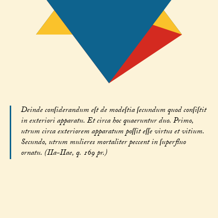
Deinde conſiderandum eſt de modeſtia ſecundum quod conſiſtit
in exteriori apparatu. Et circa hoc quaeruntur duo. Primo,
utrum circa exteriorem apparatum poſſit eſſe virtus et vitium.
Secundo, utrum mulieres mortaliter peccent in ſuperfluo
ornatu. (IIa-IIae, q. 169 pr.)