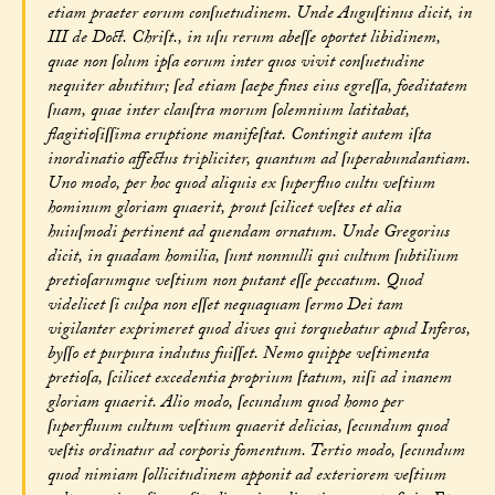
etiam praeter eorum conſuetudinem. Unde Auguſtinus dicit, in
III de Doct. Chriſt., in uſu rerum abeſſe oportet libidinem,
quae non ſolum ipſa eorum inter quos vivit conſuetudine
nequiter abutitur; ſed etiam ſaepe fines eius egreſſa, foeditatem
ſuam, quae inter clauſtra morum ſolemnium latitabat,
flagitioſiſſima eruptione manifeſtat. Contingit autem iſta
inordinatio affectus tripliciter, quantum ad ſuperabundantiam.
Uno modo, per hoc quod aliquis ex ſuperfluo cultu veſtium
hominum gloriam quaerit, prout ſcilicet veſtes et alia
huiuſmodi pertinent ad quendam ornatum. Unde Gregorius
dicit, in quadam homilia, ſunt nonnulli qui cultum ſubtilium
pretioſarumque veſtium non putant eſſe peccatum. Quod
videlicet ſi culpa non eſſet nequaquam ſermo Dei tam
vigilanter exprimeret quod dives qui torquebatur apud Inferos,
byſſo et purpura indutus fuiſſet. Nemo quippe veſtimenta
pretioſa, ſcilicet excedentia proprium ſtatum, niſi ad inanem
gloriam quaerit. Alio modo, ſecundum quod homo per
ſuperfluum cultum veſtium quaerit delicias, ſecundum quod
veſtis ordinatur ad corporis fomentum. Tertio modo, ſecundum
quod nimiam ſollicitudinem apponit ad exteriorem veſtium