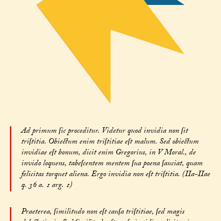
Ad primum ſic proceditur. Videtur quod invidia non ſit
triſtitia. Obiectum enim triſtitiae eſt malum. Sed obiectum
invidiae eſt bonum, dicit enim Gregorius, in V Moral., de
invido loquens, tabeſcentem mentem ſua poena ſauciat, quam
felicitas torquet aliena. Ergo invidia non eſt triſtitia. (IIa-IIae
q. 36 a. 1 arg. 1)
Praeterea, ſimilitudo non eſt cauſa triſtitiae, ſed magis