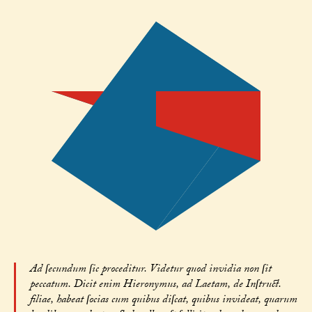
Ad ſecundum ſic proceditur. Videtur quod invidia non ſit
peccatum. Dicit enim Hieronymus, ad Laetam, de Inſtruct.
filiae, habeat ſocias cum quibus diſcat, quibus invideat, quarum