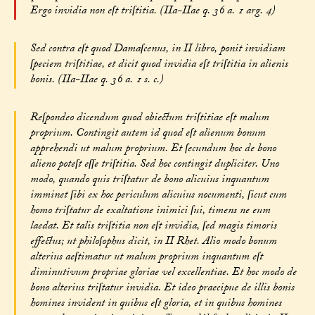
Ergo invidia non eſt triſtitia. (IIa-IIae q. 36 a. 1 arg. 4)
Sed contra eſt quod Damaſcenus, in II libro, ponit invidiam
ſpeciem triſtitiae, et dicit quod invidia eſt triſtitia in alienis
bonis. (IIa-IIae q. 36 a. 1 s. c.)
Reſpondeo dicendum quod obiectum triſtitiae eſt malum
proprium. Contingit autem id quod eſt alienum bonum
apprehendi ut malum proprium. Et ſecundum hoc de bono
alieno poteſt eſſe triſtitia. Sed hoc contingit dupliciter. Uno
modo, quando quis triſtatur de bono alicuius inquantum
imminet ſibi ex hoc periculum alicuius nocumenti, ſicut cum
homo triſtatur de exaltatione inimici ſui, timens ne eum
laedat. Et talis triſtitia non eſt invidia, ſed magis timoris
effectus; ut philoſophus dicit, in II Rhet. Alio modo bonum
alterius aeſtimatur ut malum proprium inquantum eſt
diminutivum propriae gloriae vel excellentiae. Et hoc modo de
bono alterius triſtatur invidia. Et ideo praecipue de illis bonis
homines invident in quibus eſt gloria, et in quibus homines