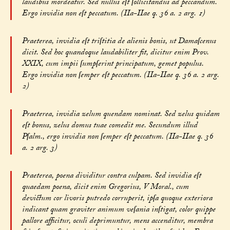
laudibus mordeatur. Sed nullus eſt ſollicitandus ad peccandum.
Ergo invidia non eſt peccatum. (IIa-IIae q. 36 a. 2 arg. 1)
Praeterea, invidia eſt triſtitia de alienis bonis, ut Damaſcenus
dicit. Sed hoc quandoque laudabiliter fit, dicitur enim Prov.
XXIX, cum impii ſumpſerint principatum, gemet populus.
Ergo invidia non ſemper eſt peccatum. (IIa-IIae q. 36 a. 2 arg.
2)
Praeterea, invidia zelum quendam nominat. Sed zelus quidam
eſt bonus, zelus domus tuae comedit me. Secundum illud
Pſalm., ergo invidia non ſemper eſt peccatum. (IIa-IIae q. 36
a. 2 arg. 3)
Praeterea, poena dividitur contra culpam. Sed invidia eſt
quaedam poena, dicit enim Gregorius, V Moral., cum
devictum cor livoris putredo corruperit, ipſa quoque exteriora
indicant quam graviter animum veſania inſtigat, color quippe
pallore afficitur, oculi deprimuntur, mens accenditur, membra