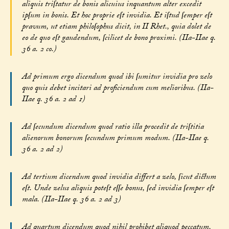
aliquis triſtatur de bonis alicuius inquantum alter excedit
ipſum in bonis. Et hoc proprie eſt invidia. Et iſtud ſemper eſt
pravum, ut etiam philoſophus dicit, in II Rhet., quia dolet de
eo de quo eſt gaudendum, ſcilicet de bono proximi. (IIa-IIae q.
36 a. 2 co.)
Ad primum ergo dicendum quod ibi ſumitur invidia pro zelo
quo quis debet incitari ad proficiendum cum melioribus. (IIa-
IIae q. 36 a. 2 ad 1)
Ad ſecundum dicendum quod ratio illa procedit de triſtitia
alienorum bonorum ſecundum primum modum. (IIa-IIae q.
36 a. 2 ad 2)
Ad tertium dicendum quod invidia differt a zelo, ſicut dictum
eſt. Unde zelus aliquis poteſt eſſe bonus, ſed invidia ſemper eſt
mala. (IIa-IIae q. 36 a. 2 ad 3)
Ad quartum dicendum quod nihil prohibet aliquod peccatum,