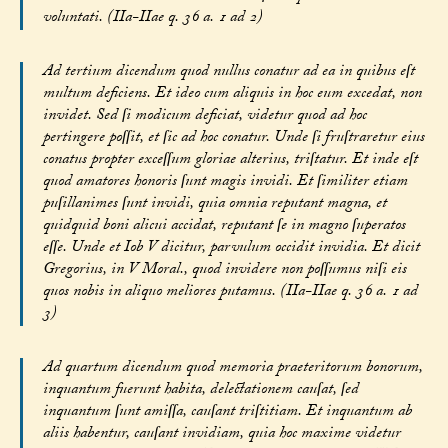
voluntati. (IIa-IIae q. 36 a. 1 ad 2)
Ad tertium dicendum quod nullus conatur ad ea in quibus eſt
multum deficiens. Et ideo cum aliquis in hoc eum excedat, non
invidet. Sed ſi modicum deficiat, videtur quod ad hoc
pertingere poſſit, et ſic ad hoc conatur. Unde ſi fruſtraretur eius
conatus propter exceſſum gloriae alterius, triſtatur. Et inde eſt
quod amatores honoris ſunt magis invidi. Et ſimiliter etiam
puſillanimes ſunt invidi, quia omnia reputant magna, et
quidquid boni alicui accidat, reputant ſe in magno ſuperatos
eſſe. Unde et Iob V dicitur, parvulum occidit invidia. Et dicit
Gregorius, in V Moral., quod invidere non poſſumus niſi eis
quos nobis in aliquo meliores putamus. (IIa-IIae q. 36 a. 1 ad
3)
Ad quartum dicendum quod memoria praeteritorum bonorum,
inquantum fuerunt habita, delectationem cauſat, ſed
inquantum ſunt amiſſa, cauſant triſtitiam. Et inquantum ab
aliis habentur, cauſant invidiam, quia hoc maxime videtur