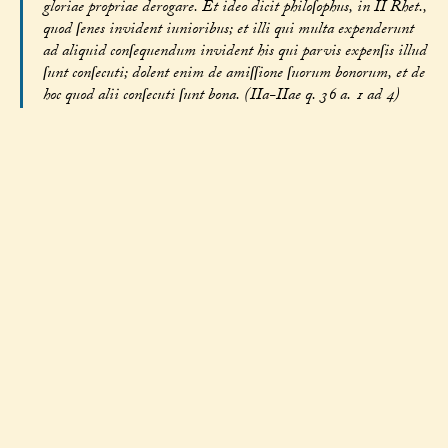
gloriae propriae derogare. Et ideo dicit philoſophus, in II Rhet.,
quod ſenes invident iunioribus; et illi qui multa expenderunt
ad aliquid conſequendum invident his qui parvis expenſis illud
ſunt conſecuti; dolent enim de amiſſione ſuorum bonorum, et de
hoc quod alii conſecuti ſunt bona. (IIa-IIae q. 36 a. 1 ad 4)