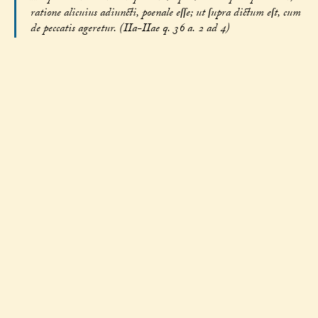
ratione alicuius adiuncti, poenale eſſe; ut ſupra dictum eſt, cum
de peccatis ageretur. (IIa-IIae q. 36 a. 2 ad 4)