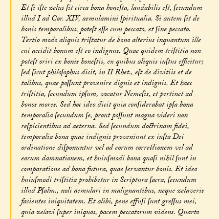
Et ſi iſte zelus ſit circa bona honeſta, laudabilis eſt, ſecundum
illud I ad Cor. XIV, aemulamini ſpiritualia. Si autem ſit de
bonis temporalibus, poteſt eſſe cum peccato, et ſine peccato.
Tertio modo aliquis triſtatur de bono alterius inquantum ille
cui accidit bonum eſt eo indignus. Quae quidem triſtitia non
poteſt oriri ex bonis honeſtis, ex quibus aliquis iuſtus efficitur;
ſed ſicut philoſophus dicit, in II Rhet., eſt de divitiis et de
talibus, quae poſſunt provenire dignis et indignis. Et haec
triſtitia, ſecundum ipſum, vocatur Nemeſis, et pertinet ad
bonos mores. Sed hoc ideo dicit quia conſiderabat ipſa bona
temporalia ſecundum ſe, prout poſſunt magna videri non
reſpicientibus ad aeterna. Sed ſecundum doctrinam fidei,
temporalia bona quae indignis proveniunt ex iuſta Dei
ordinatione diſponuntur vel ad eorum correctionem vel ad
eorum damnationem, et huiuſmodi bona quaſi nihil ſunt in
comparatione ad bona futura, quae ſervantur bonis. Et ideo
huiuſmodi triſtitia prohibetur in Scriptura ſacra, ſecundum
illud Pſalm., noli aemulari in malignantibus, neque zelaveris
facientes iniquitatem. Et alibi, pene effuſi ſunt greſſus mei,
quia zelavi ſuper iniquos, pacem peccatorum videns. Quarto