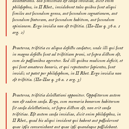
delectationis. Sed ſimilitudo eſt cauſa invidiae, dicit enim
philoſophus, in II Rhet., invidebunt tales quibus ſunt aliqui
ſimiles aut ſecundum genus, aut ſecundum cognationem, aut
ſecundum ſtaturam, aut ſecundum habitum, aut ſecundum
opinionem. Ergo invidia non eſt triſtitia. (IIa-IIae q. 36 a. 1
arg. 2)
Praeterea, triſtitia ex aliquo defectu cauſatur, unde illi qui ſunt
in magno defectu ſunt ad triſtitiam proni, ut ſupra dictum eſt,
cum de paſſionibus ageretur. Sed illi quibus modicum deficit, et
qui ſunt amatores honoris, et qui reputantur ſapientes, ſunt
invidi; ut patet per philoſophum, in II Rhet. Ergo invidia non
eſt triſtitia. (IIa-IIae q. 36 a. 1 arg. 3)
Praeterea, triſtitia delectationi opponitur. Oppoſitorum autem
non eſt eadem cauſa. Ergo, cum memoria bonorum habitorum
ſit cauſa delectationis, ut ſupra dictum eſt, non erit cauſa
triſtitiae. Eſt autem cauſa invidiae, dicit enim philoſophus, in
II Rhet., quod his aliqui invident qui habent aut poſſederunt
quae ipſis conveniebant aut quae ipſi quandoque poſſidebant.