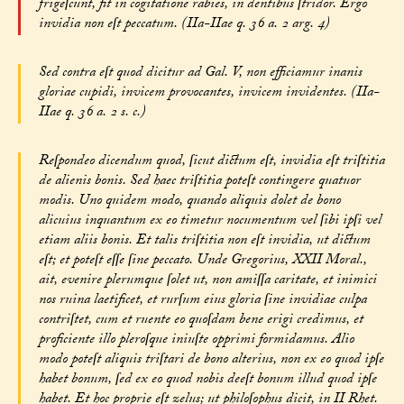
frigeſcunt, fit in cogitatione rabies, in dentibus ſtridor. Ergo
invidia non eſt peccatum. (IIa-IIae q. 36 a. 2 arg. 4)
Sed contra eſt quod dicitur ad Gal. V, non efficiamur inanis
gloriae cupidi, invicem provocantes, invicem invidentes. (IIa-
IIae q. 36 a. 2 s. c.)
Reſpondeo dicendum quod, ſicut dictum eſt, invidia eſt triſtitia
de alienis bonis. Sed haec triſtitia poteſt contingere quatuor
modis. Uno quidem modo, quando aliquis dolet de bono
alicuius inquantum ex eo timetur nocumentum vel ſibi ipſi vel
etiam aliis bonis. Et talis triſtitia non eſt invidia, ut dictum
eſt; et poteſt eſſe ſine peccato. Unde Gregorius, XXII Moral.,
ait, evenire plerumque ſolet ut, non amiſſa caritate, et inimici
nos ruina laetificet, et rurſum eius gloria ſine invidiae culpa
contriſtet, cum et ruente eo quoſdam bene erigi credimus, et
proficiente illo pleroſque iniuſte opprimi formidamus. Alio
modo poteſt aliquis triſtari de bono alterius, non ex eo quod ipſe
habet bonum, ſed ex eo quod nobis deeſt bonum illud quod ipſe
habet. Et hoc proprie eſt zelus; ut philoſophus dicit, in II Rhet.