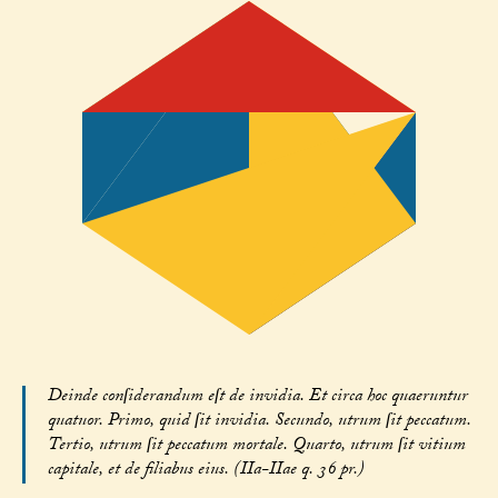
Deinde conſiderandum eſt de invidia. Et circa hoc quaeruntur
quatuor. Primo, quid ſit invidia. Secundo, utrum ſit peccatum.
Tertio, utrum ſit peccatum mortale. Quarto, utrum ſit vitium
capitale, et de filiabus eius. (IIa-IIae q. 36 pr.)