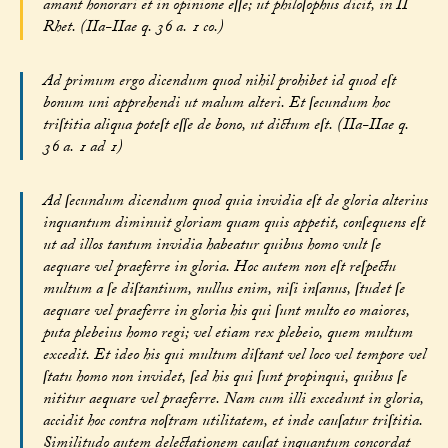
amant honorari et in opinione eſſe; ut philoſophus dicit, in II
Rhet. (IIa-IIae q. 36 a. 1 co.)
Ad primum ergo dicendum quod nihil prohibet id quod eſt
bonum uni apprehendi ut malum alteri. Et ſecundum hoc
triſtitia aliqua poteſt eſſe de bono, ut dictum eſt. (IIa-IIae q.
36 a. 1 ad 1)
Ad ſecundum dicendum quod quia invidia eſt de gloria alterius
inquantum diminuit gloriam quam quis appetit, conſequens eſt
ut ad illos tantum invidia habeatur quibus homo vult ſe
aequare vel praeferre in gloria. Hoc autem non eſt reſpectu
multum a ſe diſtantium, nullus enim, niſi inſanus, ſtudet ſe
aequare vel praeferre in gloria his qui ſunt multo eo maiores,
puta plebeius homo regi; vel etiam rex plebeio, quem multum
excedit. Et ideo his qui multum diſtant vel loco vel tempore vel
ſtatu homo non invidet, ſed his qui ſunt propinqui, quibus ſe
nititur aequare vel praeferre. Nam cum illi excedunt in gloria,
accidit hoc contra noſtram utilitatem, et inde cauſatur triſtitia.
Similitudo autem delectationem cauſat inquantum concordat