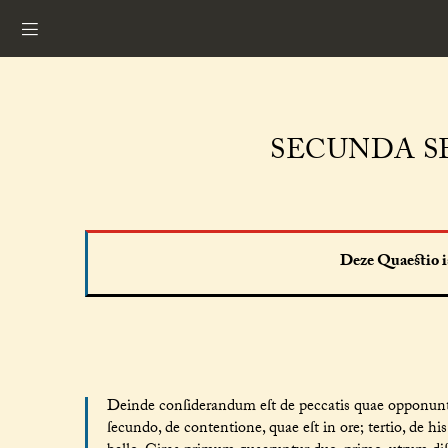
SECUNDA SE
Deze Quaestio is
Deinde conſiderandum eſt de peccatis quae opponuntur
ſecundo, de contentione, quae eſt in ore; tertio, de his