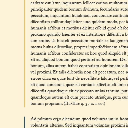
caritate cauſatur, inquantum ſcilicet caritas multoru
principaliter quidem bonum divinum, ſecundario aute
peccatum, inquantum huiuſmodi concordiae contraria
diſcordiam tollitur dupliciter, uno quidem modo, per ſ
humanis actibus et motibus dicitur eſſe id quod eſt ſ
proximo quando ſcienter et ex intentione diſſentit a 
conſentire. Et hoc eſt peccatum mortale ex ſuo genere,
motus huius diſcordiae, propter imperfectionem actus,
humanis actibus conſideratur ex hoc quod aliquid eſ
eſt ad aliquod bonum quod pertinet ad honorem Dei ve
bonum, alius autem habet contrariam opinionem, diſ
vel proximi. Et talis diſcordia non eſt peccatum, nec r
errore circa ea quae ſunt de neceſſitate ſalutis, vel p
eſt quod concordia quae eſt caritatis effectus eſt u
diſcordia quandoque eſt ex peccato unius tantum, puta 
quandoque autem eſt cum peccato utriuſque, puta cum u
bonum proprium. (IIa-IIae q. 37 a. 1 co.)
Ad primum ergo dicendum quod voluntas unius homin
voluntatis alterius. Sed inquantum voluntas proximi i