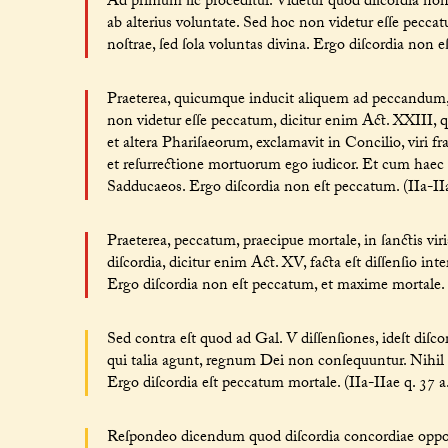
Ad primum ſic proceditur. Videtur quod diſcordia non
ab alterius voluntate. Sed hoc non videtur eſſe pecca
noſtrae, ſed ſola voluntas divina. Ergo diſcordia non eſ
Praeterea, quicumque inducit aliquem ad peccandum, e
non videtur eſſe peccatum, dicitur enim Act. XXIII, 
et altera Phariſaeorum, exclamavit in Concilio, viri fr
et reſurrectione mortuorum ego iudicor. Et cum haec dix
Sadducaeos. Ergo diſcordia non eſt peccatum. (IIa-IIae
Praeterea, peccatum, praecipue mortale, in ſanctis viri
diſcordia, dicitur enim Act. XV, facta eſt diſſenſio i
Ergo diſcordia non eſt peccatum, et maxime mortale. (I
Sed contra eſt quod ad Gal. V diſſenſiones, ideſt diſco
qui talia agunt, regnum Dei non conſequuntur. Nihil
Ergo diſcordia eſt peccatum mortale. (IIa-IIae q. 37 a. 
Reſpondeo dicendum quod diſcordia concordiae opponi