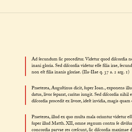
Ad ſecundum ſic proceditur. Videtur quod diſcordia non 
inani gloria. Sed diſcordia videtur eſſe filia irae, ſec
non eſt filia inanis gloriae. (IIa-IIae q. 37 a. 2 arg. 1)
Praeterea, Auguſtinus dicit, ſuper Ioan., exponens il
datus, livor ſeparat, caritas iungit. Sed diſcordia nih
diſcordia procedit ex livore, ideſt invidia, magis quam e
Praeterea, illud ex quo multa mala oriuntur videtur eſſ
ſuper illud Matth. XII, omne regnum contra ſe diviſ
concordia parvae res creſcunt, ſic diſcordia maximae d