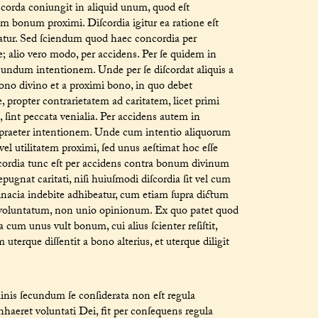
m corda coniungit in aliquid unum, quod eſt
m bonum proximi. Diſcordia igitur ea ratione eſt
tur. Sed ſciendum quod haec concordia per
e; alio vero modo, per accidens. Per ſe quidem in
ecundum intentionem. Unde per ſe diſcordat aliquis a
bono divino et a proximi bono, in quo debet
 propter contrarietatem ad caritatem, licet primi
 ſint peccata venialia. Per accidens autem in
t praeter intentionem. Unde cum intentio aliquorum
l utilitatem proximi, ſed unus aeſtimat hoc eſſe
cordia tunc eſt per accidens contra bonum divinum
epugnat caritati, niſi huiuſmodi diſcordia ſit vel cum
ertinacia indebite adhibeatur, cum etiam ſupra dictum
nio voluntatum, non unio opinionum. Ex quo patet quod
cum unus vult bonum, cui alius ſcienter reſiſtit,
terque diſſentit a bono alterius, et uterque diligit
is ſecundum ſe conſiderata non eſt regula
nhaeret voluntati Dei, fit per conſequens regula