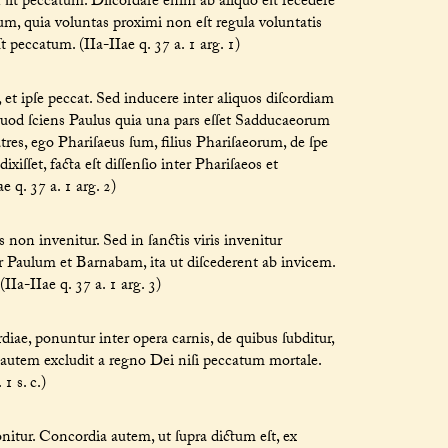
 ſit peccatum. Diſcordare enim ab aliquo eſt recedere
tum, quia voluntas proximi non eſt regula voluntatis
t peccatum. (IIa-IIae q. 37 a. 1 arg. 1)
t ipſe peccat. Sed inducere inter aliquos diſcordiam
quod ſciens Paulus quia una pars eſſet Sadducaeorum
atres, ego Phariſaeus ſum, filius Phariſaeorum, de ſpe
iſſet, facta eſt diſſenſio inter Phariſaeos et
 q. 37 a. 1 arg. 2)
s non invenitur. Sed in ſanctis viris invenitur
nter Paulum et Barnabam, ita ut diſcederent ab invicem.
Ia-IIae q. 37 a. 1 arg. 3)
rdiae, ponuntur inter opera carnis, de quibus ſubditur,
 autem excludit a regno Dei niſi peccatum mortale.
1 s. c.)
tur. Concordia autem, ut ſupra dictum eſt, ex