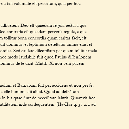
 a tali voluntate eſt peccatum, quia per hoc
adhaerens Deo eſt quaedam regula recta, a qua
eo contraria eſt quaedam perverſa regula, a qua
 tollitur bona concordia quam caritas facit, eſt
odit dominus, et ſeptimum deteſtatur anima eius, et
ordias. Sed cauſare diſcordiam per quam tollitur mala
Et hoc modo laudabile fuit quod Paulus diſſenſionem
 dominus de ſe dicit, Matth. X, non veni pacem
aulum et Barnabam fuit per accidens et non per ſe,
c eſſe bonum, alii aliud. Quod ad defectum
in his quae ſunt de neceſſitate ſalutis. Quamvis hoc
utilitatem inde conſequentem. (IIa-IIae q. 37 a. 1 ad