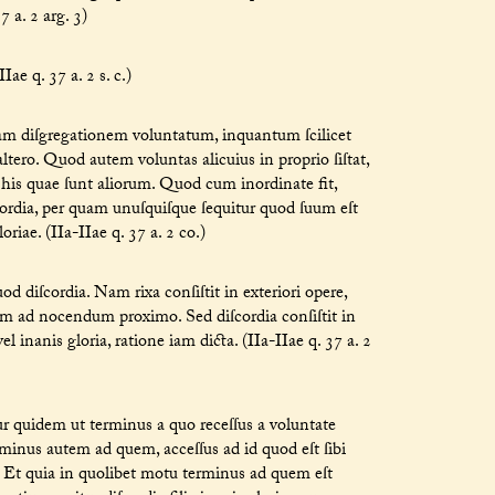
7 a. 2 arg. 3)
ae q. 37 a. 2 s. c.)
m diſgregationem voluntatum, inquantum ſcilicet
 altero. Quod autem voluntas alicuius in proprio ſiſtat,
t his quae ſunt aliorum. Quod cum inordinate fit,
cordia, per quam unuſquiſque ſequitur quod ſuum eſt
loriae. (IIa-IIae q. 37 a. 2 co.)
diſcordia. Nam rixa conſiſtit in exteriori opere,
m ad nocendum proximo. Sed diſcordia conſiſtit in
 inanis gloria, ratione iam dicta. (IIa-IIae q. 37 a. 2
 quidem ut terminus a quo receſſus a voluntate
rminus autem ad quem, acceſſus ad id quod eſt ſibi
. Et quia in quolibet motu terminus ad quem eſt