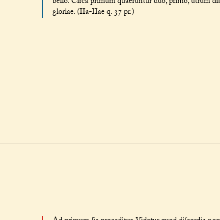
bello. Circa primum quaeruntur duo, primo, utrum diſc
gloriae. (IIa-IIae q. 37 pr.)