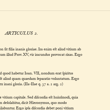
ARTICULUS 2.
ſit filia inanis gloriae. Ira enim eſt aliud vitium ab
undum illud Prov. XV, vir iracundus provocat rixas. Ergo
lud quod habetur Ioan. VII, nondum erat ſpiritus
il eſt aliud quam quaedam ſeparatio voluntatum. Ergo
x inani gloria. (IIa-IIae q. 37 a. 2 arg. 2)
e vitium capitale. Sed diſcordia eſt huiuſmodi, quia
um deſolabitur, dicit Hieronymus, quo modo
ilabuntur. Ergo ipſa diſcordia debet poni vitium