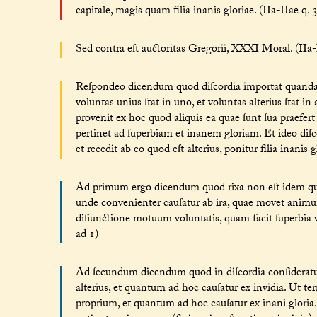
capitale, magis quam filia inanis gloriae. (IIa-IIae q. 3
Sed contra eſt auctoritas Gregorii, XXXI Moral. (IIa-II
Reſpondeo dicendum quod diſcordia importat quanda
voluntas unius ſtat in uno, et voluntas alterius ſtat in
provenit ex hoc quod aliquis ea quae ſunt ſua praefer
pertinet ad ſuperbiam et inanem gloriam. Et ideo diſ
et recedit ab eo quod eſt alterius, ponitur filia inanis g
Ad primum ergo dicendum quod rixa non eſt idem quod 
unde convenienter cauſatur ab ira, quae movet animu
diſiunctione motuum voluntatis, quam facit ſuperbia vel
ad 1)
Ad ſecundum dicendum quod in diſcordia conſideratur
alterius, et quantum ad hoc cauſatur ex invidia. Ut te
proprium, et quantum ad hoc cauſatur ex inani gloria