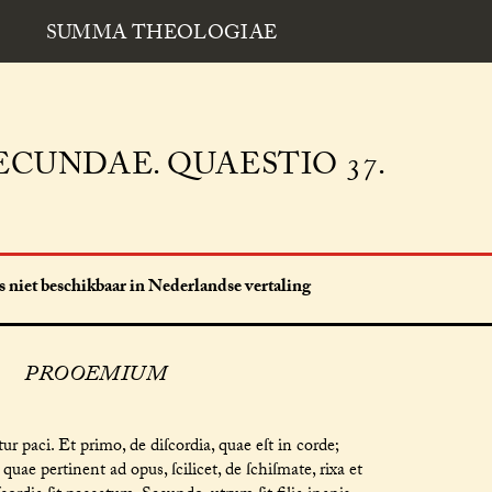
SUMMA THEOLOGIAE
CUNDAE. QUAESTIO 37.
 niet beschikbaar in Nederlandse vertaling
PROOEMIUM
 paci. Et primo, de diſcordia, quae eſt in corde;
 quae pertinent ad opus, ſcilicet, de ſchiſmate, rixa et