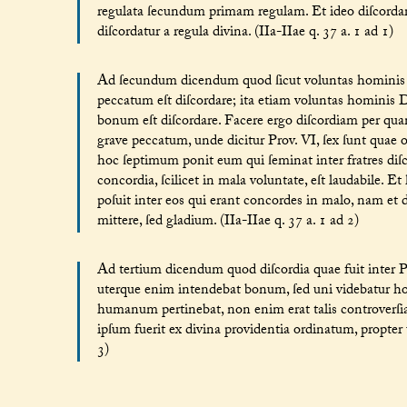
regulata ſecundum primam regulam. Et ideo diſcordare
diſcordatur a regula divina. (IIa-IIae q. 37 a. 1 ad 1)
Ad ſecundum dicendum quod ſicut voluntas hominis 
peccatum eſt diſcordare; ita etiam voluntas hominis D
bonum eſt diſcordare. Facere ergo diſcordiam per quam
grave peccatum, unde dicitur Prov. VI, ſex ſunt quae 
hoc ſeptimum ponit eum qui ſeminat inter fratres diſc
concordia, ſcilicet in mala voluntate, eſt laudabile. 
poſuit inter eos qui erant concordes in malo, nam et
mittere, ſed gladium. (IIa-IIae q. 37 a. 1 ad 2)
Ad tertium dicendum quod diſcordia quae fuit inter P
uterque enim intendebat bonum, ſed uni videbatur ho
humanum pertinebat, non enim erat talis controverſia 
ipſum fuerit ex divina providentia ordinatum, propter 
3)