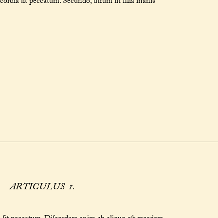
ordia ſit peccatum. Secundo, utrum ſit filia inanis
ARTICULUS 1.