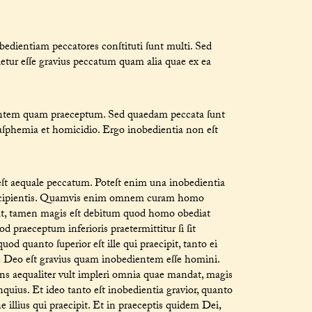
obedientiam peccatores conſtituti ſunt multi. Sed
idetur eſſe gravius peccatum quam alia quae ex ea
ientem quam praeceptum. Sed quaedam peccata ſunt
laſphemia et homicidio. Ergo inobedientia non eſt
t aequale peccatum. Poteſt enim una inobedientia
praecipientis. Quamvis enim omnem curam homo
iat, tamen magis eſt debitum quod homo obediat
od praeceptum inferioris praetermittitur ſi ſit
od quanto ſuperior eſt ille qui praecipit, tanto ei
ſſe Deo eſt gravius quam inobedientem eſſe homini.
ns aequaliter vult impleri omnia quae mandat, magis
nquius. Et ideo tanto eſt inobedientia gravior, quanto
 illius qui praecipit. Et in praeceptis quidem Dei,