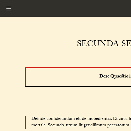
SECUNDA SE
Deze Quaestio is
Deinde conſiderandum eſt de inobedientia. Et circa 
mortale. Secundo, utrum ſit graviſſimum peccatorum. (