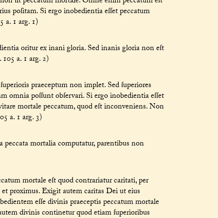
a non ſit peccatum mortale. Omne enim peccatum eſt
rius poſitam. Si ergo inobedientia eſſet peccatum
 a. 1 arg. 1)
ntia oritur ex inani gloria. Sed inanis gloria non eſt
105 a. 1 arg. 2)
o ſuperioris praeceptum non implet. Sed ſuperiores
m omnia poſſunt obſervari. Si ergo inobedientia eſſet
vitare mortale peccatum, quod eſt inconveniens. Non
5 a. 1 arg. 3)
lia peccata mortalia computatur, parentibus non
atum mortale eſt quod contrariatur caritati, per
s et proximus. Exigit autem caritas Dei ut eius
nobedientem eſſe divinis praeceptis peccatum mortale
s autem divinis continetur quod etiam ſuperioribus