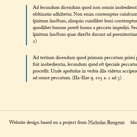
Ad ſecundum dicendum quod non omnis inobedientia e
obſtinatio adhibetur. Non enim contemptus cuiuſcum
ſpiritum ſanctum, alioquin cuiuſlibet boni contemptus
quodlibet bonum poteſt homo a peccato impediri. Se
ſpiritum ſanctum quae directe ducunt ad poenitentiam
2)
Ad tertium dicendum quod primum peccatum primi p
fuit inobedientia, ſecundum quod eſt ſpeciale peccat
proceſſit. Unde apoſtolus in verbis illis videtur acci
ad omne peccatum. (IIa-IIae q. 105 a. 2 ad 3)
Website design based on a project from
Nicholas Rougeux
blunt