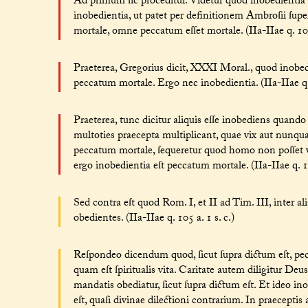
Ad primum ſic proceditur. Videtur quod inobedienti
inobedientia, ut patet per definitionem Ambroſii ſupe
mortale, omne peccatum eſſet mortale. (IIa-IIae q. 105
Praeterea, Gregorius dicit, XXXI Moral., quod inobedie
peccatum mortale. Ergo nec inobedientia. (IIa-IIae q. 
Praeterea, tunc dicitur aliquis eſſe inobediens quand
multoties praecepta multiplicant, quae vix aut nunqua
peccatum mortale, ſequeretur quod homo non poſſet 
ergo inobedientia eſt peccatum mortale. (IIa-IIae q. 10
Sed contra eſt quod Rom. I, et II ad Tim. III, inter a
obedientes. (IIa-IIae q. 105 a. 1 s. c.)
Reſpondeo dicendum quod, ſicut ſupra dictum eſt, pecc
quam eſt ſpiritualis vita. Caritate autem diligitur Deu
mandatis obediatur, ſicut ſupra dictum eſt. Et ideo i
eſt, quaſi divinae dilectioni contrarium. In praecepti