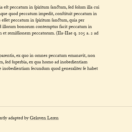
ſt peccatum in ſpiritum ſanctum, ſed ſolum illa cui
que quod peccatum impedit, conſtituit peccatum in
 eſſet peccatum in ſpiritum ſanctum, quia per
d illorum bonorum contemptus facit peccatum in
 et remiſſionem peccatorum. (IIa-IIae q. 105 a. 2 ad
arentis, ex quo in omnes peccatum emanavit, non
um, ſed ſuperbia, ex qua homo ad inobedientiam
pere inobedientiam ſecundum quod generaliter ſe habet
ly adapted by
Geloven Leren