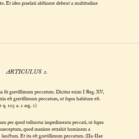
to. Et ideo praelati abſtinere debent a multitudine
ARTICULUS 2.
ia ſit graviſſimum peccatum. Dicitur enim I Reg. XV,
latria eſt graviſſimum peccatum, ut ſupra habitum eſt.
q. 105 a. 2 arg. 1)
ctum per quod tolluntur impedimenta peccati, ut ſupra
praeceptum, quod maxime retrahit hominem a
 ſanctum. Et ita eſt graviſſimum peccatum. (IIa-IIae