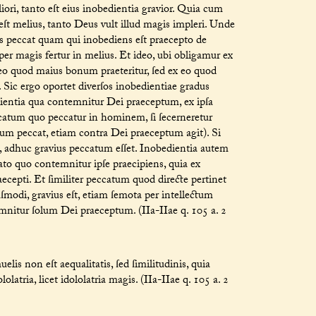
ri, tanto eſt eius inobedientia gravior. Quia cum
eſt melius, tanto Deus vult illud magis impleri. Unde
us peccat quam qui inobediens eſt praecepto de
r magis fertur in melius. Et ideo, ubi obligamur ex
eo quod maius bonum praeteritur, ſed ex eo quod
. Sic ergo oportet diverſos inobedientiae gradus
ientia qua contemnitur Dei praeceptum, ex ipſa
catum quo peccatur in hominem, ſi ſecerneretur
mum peccat, etiam contra Dei praeceptum agit). Si
 adhuc gravius peccatum eſſet. Inobedientia autem
to quo contemnitur ipſe praecipiens, quia ex
aecepti. Et ſimiliter peccatum quod directe pertinet
modi, gravius eſt, etiam ſemota per intellectum
nitur ſolum Dei praeceptum. (IIa-IIae q. 105 a. 2
s non eſt aequalitatis, ſed ſimilitudinis, quia
atria, licet idololatria magis. (IIa-IIae q. 105 a. 2