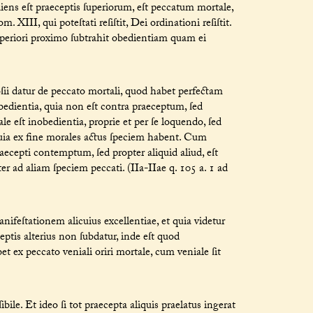
iens eſt praeceptis ſuperiorum, eſt peccatum mortale,
 XIII, qui poteſtati reſiſtit, Dei ordinationi reſiſtit.
uperiori proximo ſubtrahit obedientiam quam ei
i datur de peccato mortali, quod habet perfectam
edientia, quia non eſt contra praeceptum, ſed
eſt inobedientia, proprie et per ſe loquendo, ſed
uia ex fine morales actus ſpeciem habent. Cum
ecepti contemptum, ſed propter aliquid aliud, eſt
er ad aliam ſpeciem peccati. (IIa-IIae q. 105 a. 1 ad
feſtationem alicuius excellentiae, et quia videtur
tis alterius non ſubdatur, inde eſt quod
et ex peccato veniali oriri mortale, cum veniale ſit
le. Et ideo ſi tot praecepta aliquis praelatus ingerat