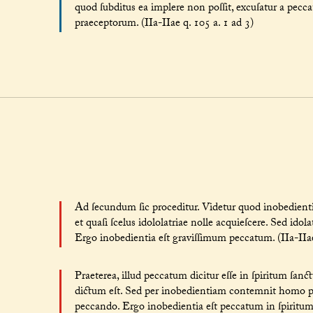
quod ſubditus ea implere non poſſit, excuſatur a pecca
praeceptorum. (IIa-IIae q. 105 a. 1 ad 3)
Ad ſecundum ſic proceditur. Videtur quod inobedient
et quaſi ſcelus idololatriae nolle acquieſcere. Sed ido
Ergo inobedientia eſt graviſſimum peccatum. (IIa-IIae 
Praeterea, illud peccatum dicitur eſſe in ſpiritum ſan
dictum eſt. Sed per inobedientiam contemnit homo 
peccando. Ergo inobedientia eſt peccatum in ſpiritum