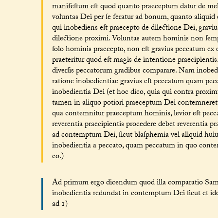
manifeſtum eſt quod quanto praeceptum datur de melio
voluntas Dei per ſe feratur ad bonum, quanto aliquid 
qui inobediens eſt praecepto de dilectione Dei, gravi
dilectione proximi. Voluntas autem hominis non ſempe
ſolo hominis praecepto, non eſt gravius peccatum ex 
praeteritur quod eſt magis de intentione praecipientis
diverſis peccatorum gradibus comparare. Nam inobed
ratione inobedientiae gravius eſt peccatum quam pec
inobedientia Dei (et hoc dico, quia qui contra proxi
tamen in aliquo potiori praeceptum Dei contemneret,
qua contemnitur praeceptum hominis, levior eſt pecca
reverentia praecipientis procedere debet reverentia pr
ad contemptum Dei, ſicut blaſphemia vel aliquid huiuſ
inobedientia a peccato, quam peccatum in quo contem
co.)
Ad primum ergo dicendum quod illa comparatio Samueli
inobedientia redundat in contemptum Dei ſicut et idolol
ad 1)