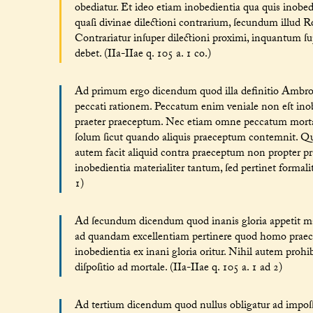
obediatur. Et ideo etiam inobedientia qua quis inobed
quaſi divinae dilectioni contrarium, ſecundum illud Rom.
Contrariatur inſuper dilectioni proximi, inquantum ſ
debet. (IIa-IIae q. 105 a. 1 co.)
Ad primum ergo dicendum quod illa definitio Ambroſi
peccati rationem. Peccatum enim veniale non eſt inob
praeter praeceptum. Nec etiam omne peccatum mortale 
ſolum ſicut quando aliquis praeceptum contemnit. Q
autem facit aliquid contra praeceptum non propter pra
inobedientia materialiter tantum, ſed pertinet formalit
1)
Ad ſecundum dicendum quod inanis gloria appetit mani
ad quandam excellentiam pertinere quod homo praecep
inobedientia ex inani gloria oritur. Nihil autem prohib
diſpoſitio ad mortale. (IIa-IIae q. 105 a. 1 ad 2)
Ad tertium dicendum quod nullus obligatur ad impoſſibi