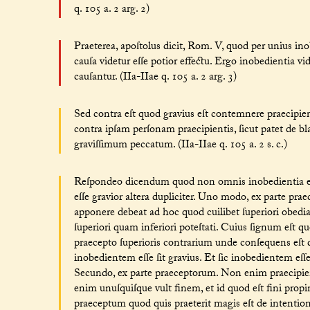
q. 105 a. 2 arg. 2)
Praeterea, apoſtolus dicit, Rom. V, quod per unius in
cauſa videtur eſſe potior effectu. Ergo inobedientia v
cauſantur. (IIa-IIae q. 105 a. 2 arg. 3)
Sed contra eſt quod gravius eſt contemnere praecip
contra ipſam perſonam praecipientis, ſicut patet de b
graviſſimum peccatum. (IIa-IIae q. 105 a. 2 s. c.)
Reſpondeo dicendum quod non omnis inobedientia eſ
eſſe gravior altera dupliciter. Uno modo, ex parte 
apponere debeat ad hoc quod cuilibet ſuperiori obed
ſuperiori quam inferiori poteſtati. Cuius ſignum eſt qu
praecepto ſuperioris contrarium unde conſequens eſt qu
inobedientem eſſe ſit gravius. Et ſic inobedientem e
Secundo, ex parte praeceptorum. Non enim praecipie
enim unuſquiſque vult finem, et id quod eſt fini propi
praeceptum quod quis praeterit magis eſt de intentione