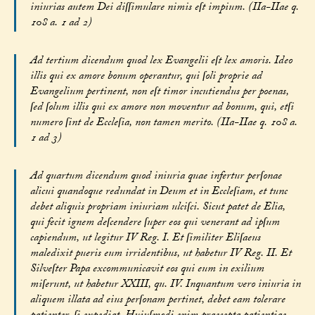
iniurias autem Dei diſſimulare nimis eſt impium. (IIa-IIae q.
108 a. 1 ad 2)
Ad tertium dicendum quod lex Evangelii eſt lex amoris. Ideo
illis qui ex amore bonum operantur, qui ſoli proprie ad
Evangelium pertinent, non eſt timor incutiendus per poenas,
ſed ſolum illis qui ex amore non moventur ad bonum, qui, etſi
numero ſint de Eccleſia, non tamen merito. (IIa-IIae q. 108 a.
1 ad 3)
Ad quartum dicendum quod iniuria quae infertur perſonae
alicui quandoque redundat in Deum et in Eccleſiam, et tunc
debet aliquis propriam iniuriam ulciſci. Sicut patet de Elia,
qui fecit ignem deſcendere ſuper eos qui venerant ad ipſum
capiendum, ut legitur IV Reg. I. Et ſimiliter Eliſaeus
maledixit pueris eum irridentibus, ut habetur IV Reg. II. Et
Silveſter Papa excommunicavit eos qui eum in exilium
miſerunt, ut habetur XXIII, qu. IV. Inquantum vero iniuria in
aliquem illata ad eius perſonam pertinet, debet eam tolerare