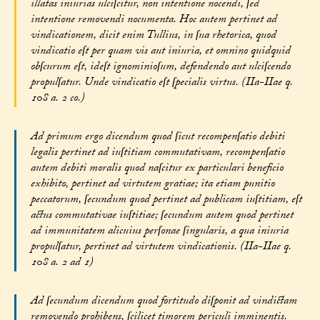
illatas iniurias ulciſcitur, non intentione nocendi, ſed
intentione removendi nocumenta. Hoc autem pertinet ad
vindicationem, dicit enim Tullius, in ſua rhetorica, quod
vindicatio eſt per quam vis aut iniuria, et omnino quidquid
obſcurum eſt, ideſt ignominioſum, defendendo aut ulciſcendo
propulſatur. Unde vindicatio eſt ſpecialis virtus. (IIa-IIae q.
108 a. 2 co.)
Ad primum ergo dicendum quod ſicut recompenſatio debiti
legalis pertinet ad iuſtitiam commutativam, recompenſatio
autem debiti moralis quod naſcitur ex particulari beneficio
exhibito, pertinet ad virtutem gratiae; ita etiam punitio
peccatorum, ſecundum quod pertinet ad publicam iuſtitiam, eſt
actus commutativae iuſtitiae; ſecundum autem quod pertinet
ad immunitatem alicuius perſonae ſingularis, a qua iniuria
propulſatur, pertinet ad virtutem vindicationis. (IIa-IIae q.
108 a. 2 ad 1)
Ad ſecundum dicendum quod fortitudo diſponit ad vindictam
removendo prohibens, ſcilicet timorem periculi imminentis.