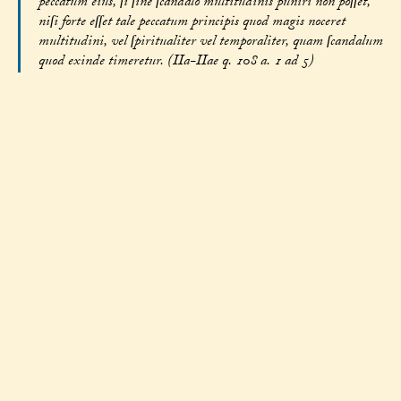
peccatum eius, ſi ſine ſcandalo multitudinis puniri non poſſet,
niſi forte eſſet tale peccatum principis quod magis noceret
multitudini, vel ſpiritualiter vel temporaliter, quam ſcandalum
quod exinde timeretur. (IIa-IIae q. 108 a. 1 ad 5)