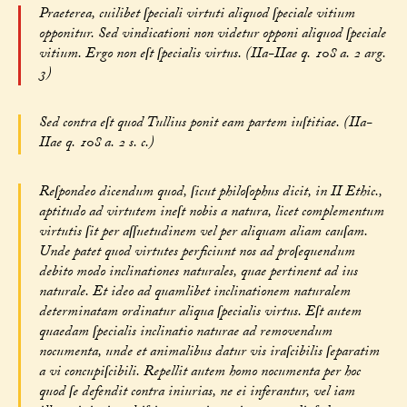
Praeterea, cuilibet ſpeciali virtuti aliquod ſpeciale vitium
opponitur. Sed vindicationi non videtur opponi aliquod ſpeciale
vitium. Ergo non eſt ſpecialis virtus. (IIa-IIae q. 108 a. 2 arg.
3)
Sed contra eſt quod Tullius ponit eam partem iuſtitiae. (IIa-
IIae q. 108 a. 2 s. c.)
Reſpondeo dicendum quod, ſicut philoſophus dicit, in II Ethic.,
aptitudo ad virtutem ineſt nobis a natura, licet complementum
virtutis ſit per aſſuetudinem vel per aliquam aliam cauſam.
Unde patet quod virtutes perficiunt nos ad proſequendum
debito modo inclinationes naturales, quae pertinent ad ius
naturale. Et ideo ad quamlibet inclinationem naturalem
determinatam ordinatur aliqua ſpecialis virtus. Eſt autem
quaedam ſpecialis inclinatio naturae ad removendum
nocumenta, unde et animalibus datur vis iraſcibilis ſeparatim
a vi concupiſcibili. Repellit autem homo nocumenta per hoc
quod ſe defendit contra iniurias, ne ei inferantur, vel iam