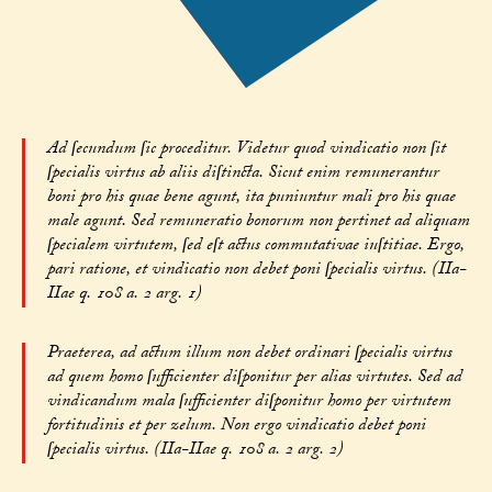
Ad ſecundum ſic proceditur. Videtur quod vindicatio non ſit
ſpecialis virtus ab aliis diſtincta. Sicut enim remunerantur
boni pro his quae bene agunt, ita puniuntur mali pro his quae
male agunt. Sed remuneratio bonorum non pertinet ad aliquam
ſpecialem virtutem, ſed eſt actus commutativae iuſtitiae. Ergo,
pari ratione, et vindicatio non debet poni ſpecialis virtus. (IIa-
IIae q. 108 a. 2 arg. 1)
Praeterea, ad actum illum non debet ordinari ſpecialis virtus
ad quem homo ſufficienter diſponitur per alias virtutes. Sed ad
vindicandum mala ſufficienter diſponitur homo per virtutem
fortitudinis et per zelum. Non ergo vindicatio debet poni
ſpecialis virtus. (IIa-IIae q. 108 a. 2 arg. 2)