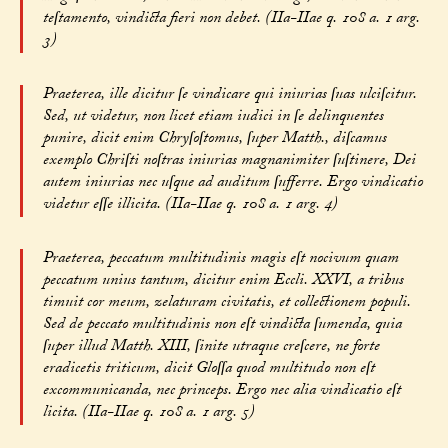
teſtamento, vindicta fieri non debet. (IIa-IIae q. 108 a. 1 arg.
3)
Praeterea, ille dicitur ſe vindicare qui iniurias ſuas ulciſcitur.
Sed, ut videtur, non licet etiam iudici in ſe delinquentes
punire, dicit enim Chryſoſtomus, ſuper Matth., diſcamus
exemplo Chriſti noſtras iniurias magnanimiter ſuſtinere, Dei
autem iniurias nec uſque ad auditum ſufferre. Ergo vindicatio
videtur eſſe illicita. (IIa-IIae q. 108 a. 1 arg. 4)
Praeterea, peccatum multitudinis magis eſt nocivum quam
peccatum unius tantum, dicitur enim Eccli. XXVI, a tribus
timuit cor meum, zelaturam civitatis, et collectionem populi.
Sed de peccato multitudinis non eſt vindicta ſumenda, quia
ſuper illud Matth. XIII, ſinite utraque creſcere, ne forte
eradicetis triticum, dicit Gloſſa quod multitudo non eſt
excommunicanda, nec princeps. Ergo nec alia vindicatio eſt
licita. (IIa-IIae q. 108 a. 1 arg. 5)