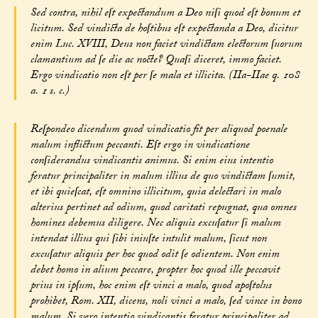
Sed contra, nihil eſt expectandum a Deo niſi quod eſt bonum et
licitum. Sed vindicta de hoſtibus eſt expectanda a Deo, dicitur
enim Luc. XVIII, Deus non faciet vindictam electorum ſuorum
clamantium ad ſe die ac nocte? Quaſi diceret, immo faciet.
Ergo vindicatio non eſt per ſe mala et illicita. (IIa-IIae q. 108
a. 1 s. c.)
Reſpondeo dicendum quod vindicatio fit per aliquod poenale
malum inflictum peccanti. Eſt ergo in vindicatione
conſiderandus vindicantis animus. Si enim eius intentio
feratur principaliter in malum illius de quo vindictam ſumit,
et ibi quieſcat, eſt omnino illicitum, quia delectari in malo
alterius pertinet ad odium, quod caritati repugnat, qua omnes
homines debemus diligere. Nec aliquis excuſatur ſi malum
intendat illius qui ſibi iniuſte intulit malum, ſicut non
excuſatur aliquis per hoc quod odit ſe odientem. Non enim
debet homo in alium peccare, propter hoc quod ille peccavit
prius in ipſum, hoc enim eſt vinci a malo, quod apoſtolus
prohibet, Rom. XII, dicens, noli vinci a malo, ſed vince in bono
malum. Si vero intentio vindicantis feratur principaliter ad