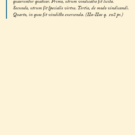
quaeruntur quatuor. Primo, utrum vindicatio ſit licita.
Secundo, utrum ſit ſpecialis virtus. Tertio, de modo vindicandi.
Quarto, in quos ſit vindicta exercenda. (IIa-IIae q. 108 pr.)