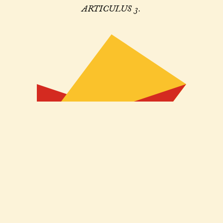
ARTICULUS 3.
Ad tertium ſic proceditur. Videtur quod vindicatio non debeat
fieri per poenas apud homines conſuetas. Occiſio enim hominis