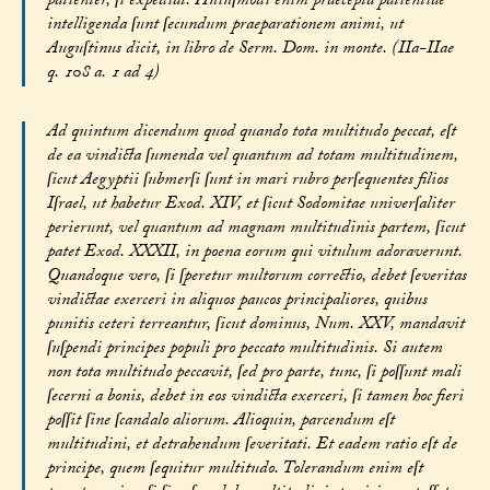
patienter, ſi expediat. Huiuſmodi enim praecepta patientiae
intelligenda ſunt ſecundum praeparationem animi, ut
Auguſtinus dicit, in libro de Serm. Dom. in monte. (IIa-IIae
q. 108 a. 1 ad 4)
Ad quintum dicendum quod quando tota multitudo peccat, eſt
de ea vindicta ſumenda vel quantum ad totam multitudinem,
ſicut Aegyptii ſubmerſi ſunt in mari rubro perſequentes filios
Iſrael, ut habetur Exod. XIV, et ſicut Sodomitae univerſaliter
perierunt, vel quantum ad magnam multitudinis partem, ſicut
patet Exod. XXXII, in poena eorum qui vitulum adoraverunt.
Quandoque vero, ſi ſperetur multorum correctio, debet ſeveritas
vindictae exerceri in aliquos paucos principaliores, quibus
punitis ceteri terreantur, ſicut dominus, Num. XXV, mandavit
ſuſpendi principes populi pro peccato multitudinis. Si autem
non tota multitudo peccavit, ſed pro parte, tunc, ſi poſſunt mali
ſecerni a bonis, debet in eos vindicta exerceri, ſi tamen hoc fieri
poſſit ſine ſcandalo aliorum. Alioquin, parcendum eſt
multitudini, et detrahendum ſeveritati. Et eadem ratio eſt de
principe, quem ſequitur multitudo. Tolerandum enim eſt