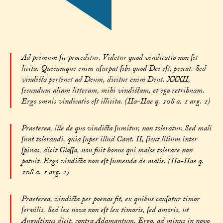
Ad primum ſic proceditur. Videtur quod vindicatio non ſit
licita. Quicumque enim uſurpat ſibi quod Dei eſt, peccat. Sed
vindicta pertinet ad Deum, dicitur enim Deut. XXXII,
ſecundum aliam litteram, mihi vindictam, et ego retribuam.
Ergo omnis vindicatio eſt illicita. (IIa-IIae q. 108 a. 1 arg. 1)
Praeterea, ille de quo vindicta ſumitur, non toleratur. Sed mali
ſunt tolerandi, quia ſuper illud Cant. II, ſicut lilium inter
ſpinas, dicit Gloſſa, non fuit bonus qui malos tolerare non
potuit. Ergo vindicta non eſt ſumenda de malis. (IIa-IIae q.
108 a. 1 arg. 2)
Praeterea, vindicta per poenas fit, ex quibus cauſatur timor
ſervilis. Sed lex nova non eſt lex timoris, ſed amoris, ut
Auguſtinus dicit, contra Adamantum. Ergo, ad minus in novo