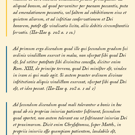
aliquod bonum, ad quod pervenitur per poenam peccantis, puta
ad emendationem peccantis, vel ſaltem ad cohibitionem eius et
quietem aliorum, et ad iuſtitiae conſervationem et Dei
honorem, poteſt eſſe vindicatio licita, aliis debitis circumſtantiis
ſervatis. (IIa-IIae q. 108 a. 1 co.)
Ad primum ergo dicendum quod ille qui ſecundum gradum ſui
ordinis vindictam exercet in malos, non uſurpat ſibi quod Dei
eſt, ſed utitur poteſtate ſibi divinitus conceſſa, dicitur enim
Rom. XIII, de principe terreno, quod Dei miniſter eſt, vindex
in iram ei qui male agit. Si autem praeter ordinem divinae
inſtitutionis aliquis vindictam exerceat, uſurpat ſibi quod Dei
eſt, et ideo peccat. (IIa-IIae q. 108 a. 1 ad 1)
Ad ſecundum dicendum quod mali tolerantur a bonis in hoc
quod ab eis proprias iniurias patienter ſuſtinent, ſecundum
quod oportet, non autem tolerant eos ut ſuſtineant iniurias Dei
et proximorum. Dicit enim Chryſoſtomus, ſuper Matth., in
propriis iniuriis eſſe quempiam patientem, laudabile eſt,