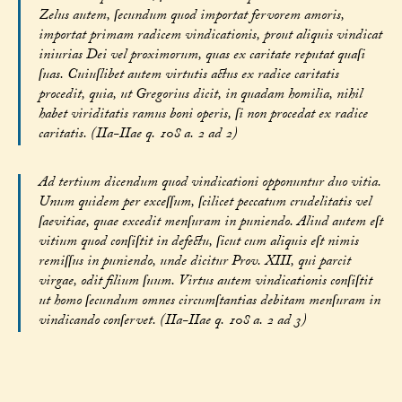
Zelus autem, ſecundum quod importat fervorem amoris,
importat primam radicem vindicationis, prout aliquis vindicat
iniurias Dei vel proximorum, quas ex caritate reputat quaſi
ſuas. Cuiuſlibet autem virtutis actus ex radice caritatis
procedit, quia, ut Gregorius dicit, in quadam homilia, nihil
habet viriditatis ramus boni operis, ſi non procedat ex radice
caritatis. (IIa-IIae q. 108 a. 2 ad 2)
Ad tertium dicendum quod vindicationi opponuntur duo vitia.
Unum quidem per exceſſum, ſcilicet peccatum crudelitatis vel
ſaevitiae, quae excedit menſuram in puniendo. Aliud autem eſt
vitium quod conſiſtit in defectu, ſicut cum aliquis eſt nimis
remiſſus in puniendo, unde dicitur Prov. XIII, qui parcit
virgae, odit filium ſuum. Virtus autem vindicationis conſiſtit
ut homo ſecundum omnes circumſtantias debitam menſuram in
vindicando conſervet. (IIa-IIae q. 108 a. 2 ad 3)