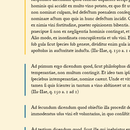
Reſpondeo dicendum quod ebrietas dupliciter accipi 
hominis qui accidit ex multo vino potato, ex quo fit 
non nominat culpam, ſed defectum poenalem conſequ
nominare actum quo quis in hunc defectum incidit. Q
ex nimia vini fortitudine, praeter opinionem bibentis. 
praecipue ſi non ex negligentia hominis contingat, et ſ
Alio modo, ex inordinata concupiſcentia et uſu vini. E
ſub gula ſicut ſpecies ſub genere, dividitur enim gula
apoſtolus in auctoritate inducta. (IIa-IIae, q. 150 a. 1 
Ad primum ergo dicendum quod, ſicut philoſophus dicit
temperantiae, non multum contingit. Et ideo tam ipſ
ſpeciebus intemperantiae, nomine carent. Unde et vi
tamen ſi quis ſcienter in tantum a vino abſtineret ut
(IIa-IIae, q. 150 a. 1 ad 1)
Ad ſecundum dicendum quod obiectio illa procedit de 
immoderatus uſus vini eſt voluntarius, in quo conſiſtit 