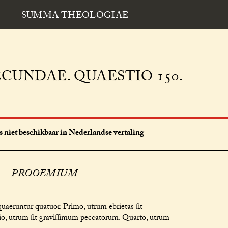
SUMMA THEOLOGIAE
CUNDAE. QUAESTIO 150.
 niet beschikbaar in Nederlandse vertaling
PROOEMIUM
uaeruntur quatuor. Primo, utrum ebrietas ſit
io, utrum ſit graviſſimum peccatorum. Quarto, utrum