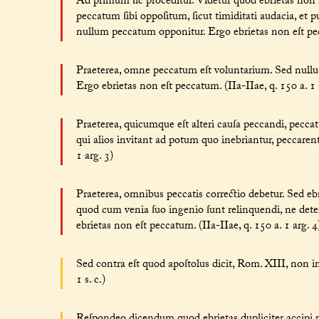
Ad primum ſic proceditur. Videtur quod ebrietas no
peccatum ſibi oppoſitum, ſicut timiditati audacia, et p
nullum peccatum opponitur. Ergo ebrietas non eſt pecc
Praeterea, omne peccatum eſt voluntarium. Sed nullus vu
Ergo ebrietas non eſt peccatum. (IIa-IIae, q. 150 a. 1 
Praeterea, quicumque eſt alteri cauſa peccandi, peccat.
qui alios invitant ad potum quo inebriantur, peccarent
1 arg. 3)
Praeterea, omnibus peccatis correctio debetur. Sed eb
quod cum venia ſuo ingenio ſunt relinquendi, ne deteri
ebrietas non eſt peccatum. (IIa-IIae, q. 150 a. 1 arg. 4
Sed contra eſt quod apoſtolus dicit, Rom. XIII, non in 
1 s. c.)