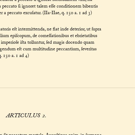
uſatur a peccato ſi ignorat fortitudinem vini, ita
a peccato ſi ignoret talem eſſe conditionem bibentis
er a peccato excuſatur. (IIa-IIae, q. 150 a. 1 ad 3)
is eſt intermittenda, ne fiat inde deterior, ut ſupra
elium epiſcopum, de comeſſationibus et ebrietatibus
imperioſe iſta tolluntur, ſed magis docendo quam
endum eſt cum multitudine peccantium, ſeveritas
. 150 a. 1 ad 4)
ARTICULUS 2.