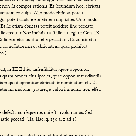
poteſt. Uno modo, prout ſignificat ipſum defectum
ut non ſit compos rationis. Et ſecundum hoc, ebrietas
entem ex culpa. Alio modo ebrietas poteſt
ui poteſt cauſare ebrietatem dupliciter. Uno modo,
Et ſic etiam ebrietas poteſt accidere ſine peccato,
ic creditur Noe inebriatus fuiſſe, ut legitur Gen. IX.
t ſic ebrietas ponitur eſſe peccatum. Et continetur
 in comeſſationem et ebrietatem, quae prohibet
co.)
, in III Ethic., inſenſibilitas, quae opponitur
a quam omnes eius ſpecies, quae opponuntur diverſis
tium quod opponitur ebrietati innominatum eſt. Et
 naturam multum gravaret, a culpa immunis non eſſet.
defectu conſequente, qui eſt involuntarius. Sed
ratio peccati. (IIa-IIae, q. 150 a. 1 ad 2)