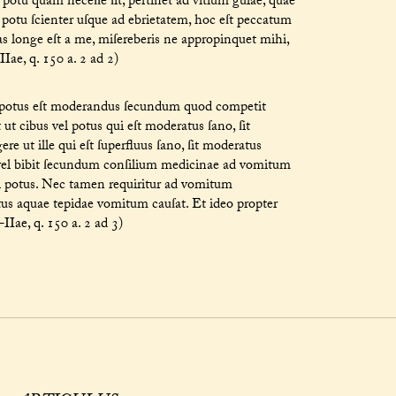
tu quam neceſſe ſit, pertinet ad vitium gulae, quae
potu ſcienter uſque ad ebrietatem, hoc eſt peccatum
as longe eſt a me, miſereberis ne appropinquet mihi,
ae, q. 150 a. 2 ad 2)
et potus eſt moderandus ſecundum quod competit
ut cibus vel potus qui eſt moderatus ſano, ſit
re ut ille qui eſt ſuperfluus ſano, ſit moderatus
vel bibit ſecundum conſilium medicinae ad vomitum
l potus. Nec tamen requiritur ad vomitum
us aquae tepidae vomitum cauſat. Et ideo propter
IIae, q. 150 a. 2 ad 3)