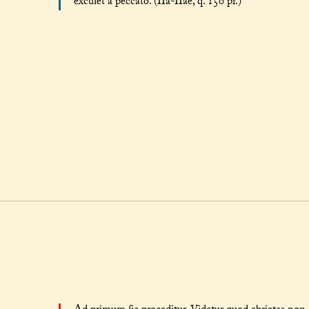
excuſet a peccato. (IIa-IIae, q. 150 pr.)