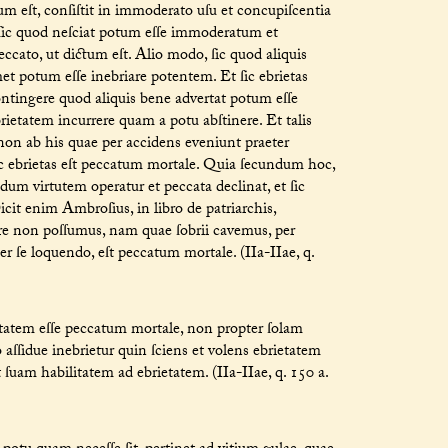
m eſt, conſiſtit in immoderato uſu et concupiſcentia
, ſic quod neſciat potum eſſe immoderatum et
peccato, ut dictum eſt. Alio modo, ſic quod aliquis
t potum eſſe inebriare potentem. Et ſic ebrietas
contingere quod aliquis bene advertat potum eſſe
etatem incurrere quam a potu abſtinere. Et talis
 non ab his quae per accidens eveniunt praeter
ſic ebrietas eſt peccatum mortale. Quia ſecundum hoc,
ndum virtutem operatur et peccata declinat, et ſic
cit enim Ambroſius, in libro de patriarchis,
re non poſſumus, nam quae ſobrii cavemus, per
r ſe loquendo, eſt peccatum mortale. (IIa-IIae, q.
tatem eſſe peccatum mortale, non propter ſolam
aſſidue inebrietur quin ſciens et volens ebrietatem
t ſuam habilitatem ad ebrietatem. (IIa-IIae, q. 150 a.