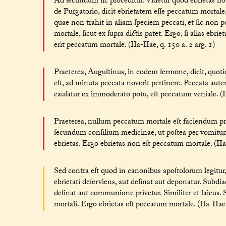
Ad ſecundum ſic proceditur. Videtur quod ebrietas n
de Purgatorio, dicit ebrietatem eſſe peccatum mortale, 
quae non trahit in aliam ſpeciem peccati, et ſic non po
mortale, ſicut ex ſupra dictis patet. Ergo, ſi alias e
erit peccatum mortale. (IIa-IIae, q. 150 a. 2 arg. 1)
Praeterea, Auguſtinus, in eodem ſermone, dicit, quotie
eſt, ad minuta peccata noverit pertinere. Peccata aut
cauſatur ex immoderato potu, eſt peccatum veniale. (IIa
Praeterea, nullum peccatum mortale eſt faciendum pr
ſecundum conſilium medicinae, ut poſtea per vomitum 
ebrietas. Ergo ebrietas non eſt peccatum mortale. (IIa-
Sed contra eſt quod in canonibus apoſtolorum legitur,
ebrietati deſerviens, aut deſinat aut deponatur. Subdia
deſinat aut communione privetur. Similiter et laicus. 
mortali. Ergo ebrietas eſt peccatum mortale. (IIa-IIae, 