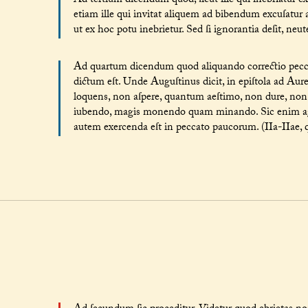
Ad tertium dicendum quod, ſicut ille qui inebriatur exc
etiam ille qui invitat aliquem ad bibendum excuſatur 
ut ex hoc potu inebrietur. Sed ſi ignorantia deſit, neut
Ad quartum dicendum quod aliquando correctio peccator
dictum eſt. Unde Auguſtinus dicit, in epiſtola ad Aur
loquens, non aſpere, quantum aeſtimo, non dure, non 
iubendo, magis monendo quam minando. Sic enim ag
autem exercenda eſt in peccato paucorum. (IIa-IIae, q