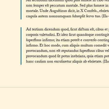
Ad ſecundum dicendum quod plus ſumere in cibo vel po
non ſemper eſt peccatum mortale. Sed plus ſumere in 
mortale. Unde Auguſtinus dicit, in X Confeſs., ebriet
crapula autem nonnumquam ſubrepſit ſervo tuo. (IIa-II
Ad tertium dicendum quod, ſicut dictum eſt, cibus 
corporis valetudini. Et ideo ſicut quandoque contingit 
ſuperfluus infirmo; ita etiam poteſt e converſo continge
infirmo. Et hoc modo, cum aliquis multum comedit 
provocandum, non eſt reputandus ſuperfluus cibus ve
provocandum quod ſit potus inebrians, quia etiam pot
hanc cauſam non excuſaretur aliquis ab ebrietate. (IIa-