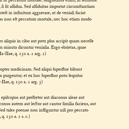
on ſit peccatum mortale. Auguſtinus enim, in ſermone
ſi ſit aſſidua. Sed aſſiduitas importat circumſtantiam
teſt in infinitum aggravare, ut de veniali faciat
brietas non eſt peccatum mortale, nec hoc etiam modo
s aliquis in cibo aut potu plus accipit quam neceſſe
em minuta dicuntur venialia. Ergo ebrietas, quae
-IIae, q. 150 a. 2 arg. 2)
opter medicinam. Sed aliqui ſuperflue bibunt
purgentur; et ex hoc ſuperfluo potu ſequitur
IIae, q. 150 a. 2 arg. 3)
 epiſcopus aut preſbyter aut diaconus aleae aut
conus autem aut lector aut cantor ſimilia faciens, aut
Sed tales poenae non infliguntur niſi pro peccato
q. 150 a. 2 s. c.)