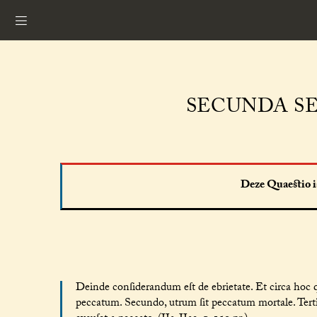
SECUNDA SE
Deze Quaestio is
Deinde conſiderandum eſt de ebrietate. Et circa hoc q
peccatum. Secundo, utrum ſit peccatum mortale. Tert