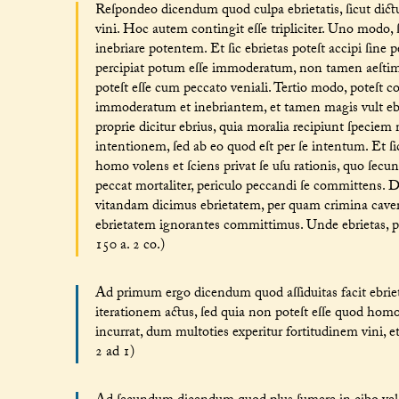
Reſpondeo dicendum quod culpa ebrietatis, ſicut dictu
vini. Hoc autem contingit eſſe tripliciter. Uno modo
inebriare potentem. Et ſic ebrietas poteſt accipi ſine 
percipiat potum eſſe immoderatum, non tamen aeſtime
poteſt eſſe cum peccato veniali. Tertio modo, poteſt 
immoderatum et inebriantem, et tamen magis vult ebri
proprie dicitur ebrius, quia moralia recipiunt ſpeciem
intentionem, ſed ab eo quod eſt per ſe intentum. Et 
homo volens et ſciens privat ſe uſu rationis, quo ſecu
peccat mortaliter, periculo peccandi ſe committens. Di
vitandam dicimus ebrietatem, per quam crimina cave
ebrietatem ignorantes committimus. Unde ebrietas, pe
150 a. 2 co.)
Ad primum ergo dicendum quod aſſiduitas facit ebrie
iterationem actus, ſed quia non poteſt eſſe quod homo 
incurrat, dum multoties experitur fortitudinem vini, e
2 ad 1)