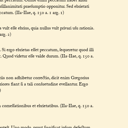
n ſit peccatum. Omne enim peccatum habet aliud
uſillanimitati praeſumptio opponitur. Sed ebrietati
atum. (IIa-IIae, q. 150 a. 1 arg. 1)
lt eſſe ebrius, quia nullus vult privari uſu rationis.
arg. 2)
 Si ergo ebrietas eſſet peccatum, ſequeretur quod illi
. Quod videtur eſſe valde durum. (IIa-IIae, q. 150 a.
riis non adhibetur correctio, dicit enim Gregorius
ores fiant ſi a tali conſuetudine evellantur. Ergo
)
comeſſationibus et ebrietatibus. (IIa-IIae, q. 150 a.