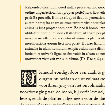
Reſpondeo dicendum quod nullus peccat ex hoc quod u
ordine imperfectiora ſunt propter perfectiora, ſicut et
perfecta procedit. Et inde eſt quod ſicut in generatio
autem homo; ita etiam ea quae tantum vivunt, ut pla
animalia ſunt propter hominem. Et ideo ſi homo utatu
utilitatem hominum, non eſt illicitum, ut etiam per ph
maxime neceſſarius eſſe videtur ut animalia plantis u
mortificatione eorum fieri non poteſt. Et ideo licitum
animalia in uſum hominum, ex ipſa ordinatione divin
herbam et univerſa ligna, ut ſint vobis in eſcam et c
N
movetur et vivit, erit vobis in cibum. (IIa-IIae q. 64 a.
iemand zondigt door een zaak te ge
dingen nu bestaan de onvolmaakter
voortbrenging van het onvolmaakte 
voortbrenging van de mens, hij eerst levend, 
leven, zoals de planten, algemeen voor de di