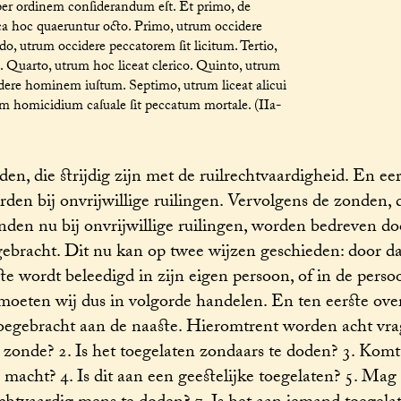
 per ordinem conſiderandum eſt. Et primo, de
a hoc quaeruntur octo. Primo, utrum occidere
do, utrum occidere peccatorem ſit licitum. Tertio,
e. Quarto, utrum hoc liceat clerico. Quinto, utrum
cidere hominem iuſtum. Septimo, utrum liceat alicui
 homicidium caſuale ſit peccatum mortale. (IIa-
, die strijdig zijn met de ruilrechtvaardigheid. En ee
en bij onvrijwillige ruilingen. Vervolgens de zonden, 
onden nu bij onvrijwillige ruilingen, worden bedreven d
egebracht. Dit nu kan op twee wijzen geschieden: door d
 wordt beleedigd in zijn eigen persoon, of in de perso
moeten wij dus in volgorde handelen. En ten eerste ove
oegebracht aan de naaste. Hieromtrent worden acht vr
n zonde? 2. Is het toegelaten zondaars te doden? 3. Komt
 macht? 4. Is dit aan een geestelijke toegelaten? 5. Ma