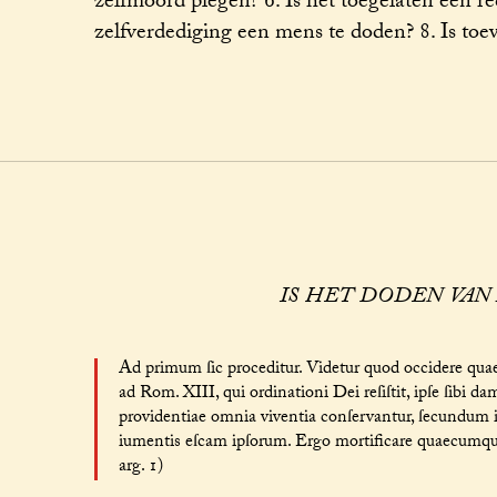
zelfmoord plegen? 6. Is het toegelaten een re
zelfverdediging een mens te doden? 8. Is toe
IS HET DODEN VA
Ad primum ſic proceditur. Videtur quod occidere quaec
ad Rom. XIII, qui ordinationi Dei reſiſtit, ipſe ſibi 
providentiae omnia viventia conſervantur, ſecundum i
iumentis eſcam ipſorum. Ergo mortificare quaecumque vi
arg. 1)