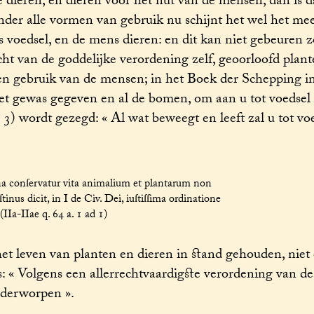
 dieren, en dieren voor het nut van de mensen, dan is da
nder alle vormen van gebruik nu schijnt het wel het mee
ls voedsel, en de mens dieren: en dit kan niet gebeuren 
ht van de goddelijke verordening zelf, geoorloofd plant
ten gebruik van de mensen; in het Boek der Schepping 
 het gewas gegeven en al de bomen, om aan u tot voedsel
. 3) wordt gezegd: « Al wat beweegt en leeft zal u tot vo
a conſervatur vita animalium et plantarum non
us dicit, in I de Civ. Dei, iuſtiſſima ordinatione
(IIa-IIae q. 64 a. 1 ad 1)
t leven van planten en dieren in stand gehouden, niet
« Volgens een allerrechtvaardigste verordening van de
nderworpen ».