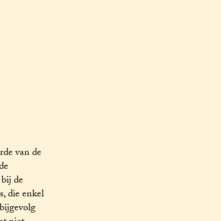
orde van de
de
bij de
s, die enkel
bijgevolg