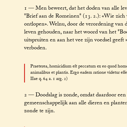
1 — Men beweert, dat het doden van alle lev
*Brief aan de Romeinen* (13. 2.): «Wie zich 
ontlopen». Welnu, door de verordening van d
leven gehouden, naar het woord van het *Boe
uitspruiten en aan het vee zijn voedsel geeft
verboden.
Praeterea, homicidium eſt peccatum ex eo quod homo
animalibus et plantis. Ergo eadem ratione videtur eſſ
IIae q. 64 a. 1 arg. 2)
2 — Doodslag is zonde, omdat daardoor een m
gemeenschappelijk aan alle dieren en plante
zonde te zijn.