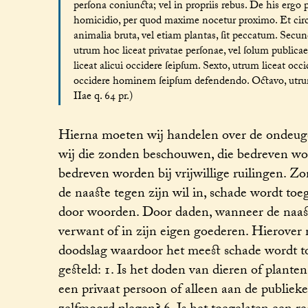
perſona coniuncta; vel in propriis rebus. De his ergo
homicidio, per quod maxime nocetur proximo. Et circ
animalia bruta, vel etiam plantas, ſit peccatum. Secun
utrum hoc liceat privatae perſonae, vel ſolum publica
liceat alicui occidere ſeipſum. Sexto, utrum liceat oc
occidere hominem ſeipſum defendendo. Octavo, utrum
IIae q. 64 pr.)
Hierna moeten wij handelen over de ondeugden
wij die zonden beschouwen, die bedreven word
bedreven worden bij vrijwillige ruilingen. Z
de naaste tegen zijn wil in, schade wordt to
door woorden. Door daden, wanneer de naaste
verwant of in zijn eigen goederen. Hierover 
doodslag waardoor het meest schade wordt t
gesteld: 1. Is het doden van dieren of plante
een privaat persoon of alleen aan de publieke