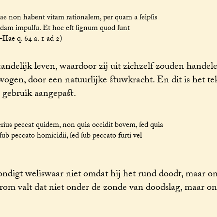
e non habent vitam rationalem, per quam a ſeipſis
uodam impulſu. Et hoc eſt ſignum quod ſunt
IIae q. 64 a. 1 ad 2)
delijk leven, waardoor zij uit zichzelf zouden handele
ogen, door een natuurlijke stuwkracht. En dit is het tek
 gebruik aangepast.
rius peccat quidem, non quia occidit bovem, ſed quia
b peccato homicidii, ſed ſub peccato furti vel
ondigt weliswaar niet omdat hij het rund doodt, maar om
arom valt dat niet onder de zonde van doodslag, maar on