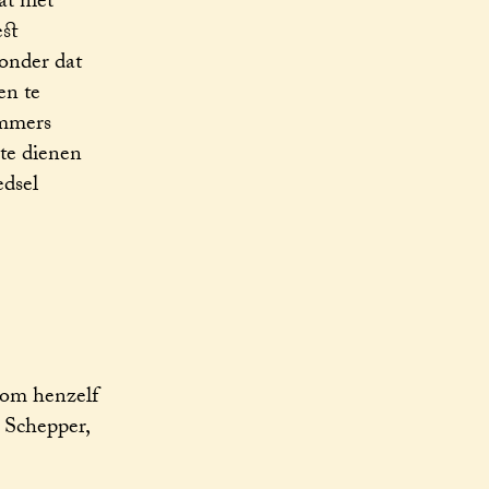
t niet
st
zonder dat
en te
immers
 te dienen
edsel
 om henzelf
 Schepper,