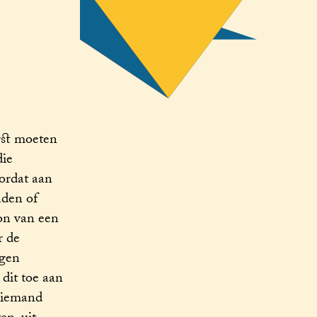
rst moeten
die
oordat aan
aden of
on van een
r de
agen
 dit toe aan
g iemand