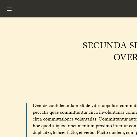
SECUNDA SE
OVER
Deinde conſiderandum eſt de vitiis oppoſitis commuta
peccatis quae committuntur circa involuntarias comm
circa commutationes voluntarias. Committuntur aute
hoc quod aliquod nocumentum proximo infertur contr
dupliciter, ſcilicet facto, et verbo. Facto quidem, cum 