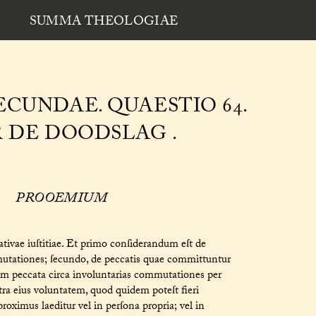
SUMMA THEOLOGIAE
CUNDAE. QUAESTIO 64.
 DE DOODSLAG .
PROOEMIUM
tivae iuſtitiae. Et primo conſiderandum eſt de
utationes; ſecundo, de peccatis quae committuntur
m peccata circa involuntarias commutationes per
a eius voluntatem, quod quidem poteſt fieri
proximus laeditur vel in perſona propria; vel in