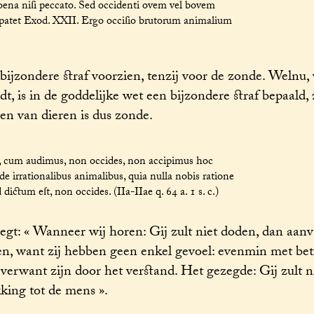
poena niſi peccato. Sed occidenti ovem vel bovem
ut patet Exod. XXII. Ergo occiſio brutorum animalium
bijzondere straf voorzien, tenzij voor de zonde. Welnu
, is in de goddelijke wet een bijzondere straf bepaald, z
en van dieren is dus zonde.
ei, cum audimus, non occides, non accipimus hoc
c de irrationalibus animalibus, quia nulla nobis ratione
ictum eſt, non occides. (IIa-IIae q. 64 a. 1 s. c.)
egt: « Wanneer wij horen: Gij zult niet doden, dan aan
en, want zij hebben geen enkel gevoel: evenmin met bet
 verwant zijn door het verstand. Het gezegde: Gij zult n
king tot de mens ».