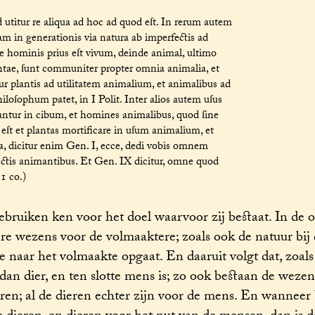
titur re aliqua ad hoc ad quod eſt. In rerum autem
iam in generationis via natura ab imperfectis ad
ne hominis prius eſt vivum, deinde animal, ultimo
ntae, ſunt communiter propter omnia animalia, et
r plantis ad utilitatem animalium, et animalibus ad
iloſophum patet, in I Polit. Inter alios autem uſus
tantur in cibum, et homines animalibus, quod ſine
 eſt et plantas mortificare in uſum animalium, et
a, dicitur enim Gen. I, ecce, dedi vobis omnem
unctis animantibus. Et Gen. IX dicitur, omne quod
 1 co.)
bruiken ken voor het doel waarvoor zij bestaat. In de 
e wezens voor de volmaaktere; zoals ook de natuur bij 
naar het volmaakte opgaat. En daaruit volgt dat, zoals 
dan dier, en ten slotte mens is; zo ook bestaan de wezen
eren; al de dieren echter zijn voor de mens. En wanneer 