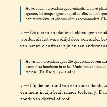
Ad ſecundum dicendum quod animalia bruta et planta
agantur, ſed ſemper aguntur quaſi ab alio, naturali q
naturaliter ſerva, et aliorum uſibus accommodata. (IIa-
2 — De dieren en planten hebben geen verstan
worden als het ware altijd door een ander bew
van nature dienstbaar zijn en aan andermans
Ad tertium dicendum quod ille qui occidit bovem alte
damnificat hominem in re ſua. Unde non continetur ſu
rapinae. (IIa-IIae q. 64 a. 1 ad 3)
3 — Hij die het rund van een ander doodt, z
een mens in zijn bezit schade toebrengt. Da
zonde van diefstal of roof.