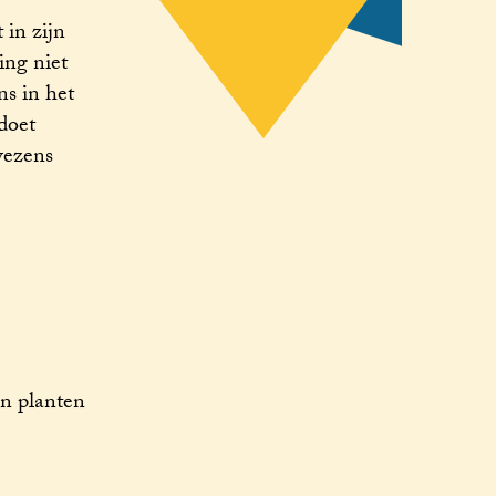
in zijn
ing niet
s in het
doet
wezens
en planten