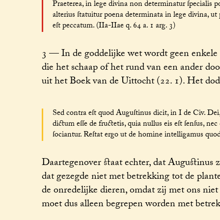
Praeterea, in lege divina non determinatur ſpecialis 
alterius ſtatuitur poena determinata in lege divina, 
eſt peccatum. (IIa-IIae q. 64 a. 1 arg. 3)
3 — In de goddelijke wet wordt geen enkele 
die het schaap of het rund van een ander doodt
uit het Boek van de Uittocht (22. 1). Het dod
Sed contra eſt quod Auguſtinus dicit, in I de Civ. D
dictum eſſe de fructetis, quia nullus eis eſt ſenſus, ne
ſociantur. Reſtat ergo ut de homine intelligamus quod d
Daartegenover staat echter, dat Augustinus z
dat gezegde niet met betrekking tot de plant
de onredelijke dieren, omdat zij met ons niet
moet dus alleen begrepen worden met betrek