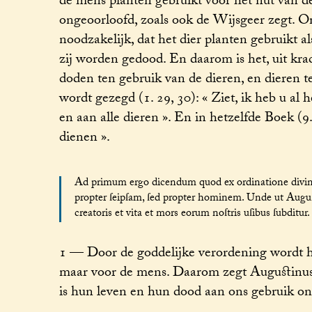
de mens planten gebruikt voor het nut van de
ongeoorloofd, zoals ook de Wijsgeer zegt. O
noodzakelijk, dat het dier planten gebruikt a
zij worden gedood. En daarom is het, uit krac
doden ten gebruik van de dieren, en dieren 
wordt gezegd (1. 29, 30): « Ziet, ik heb u al
en aan alle dieren ». En in hetzelfde Boek (9
dienen ».
Ad primum ergo dicendum quod ex ordinatione divin
propter ſeipſam, ſed propter hominem. Unde ut Auguſtin
creatoris et vita et mors eorum noſtris uſibus ſubditur. 
1 — Door de goddelijke verordening wordt he
maar voor de mens. Daarom zegt Augustinus: 
is hun leven en hun dood aan ons gebruik o