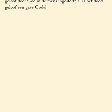
geloof door God in de mens ingestort? 2. Is het dood
geloof een gave Gods?