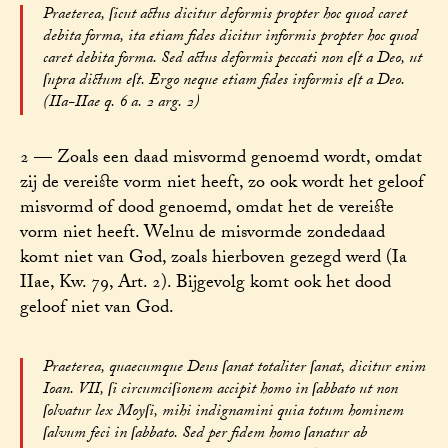
Praeterea, ſicut actus dicitur deformis propter hoc quod caret
debita forma, ita etiam fides dicitur informis propter hoc quod
caret debita forma. Sed actus deformis peccati non eſt a Deo, ut
ſupra dictum eſt. Ergo neque etiam fides informis eſt a Deo.
(IIa-IIae q. 6 a. 2 arg. 2)
2 — Zoals een daad misvormd genoemd wordt, omdat
zij de vereiste vorm niet heeft, zo ook wordt het geloof
misvormd of dood genoemd, omdat het de vereiste
vorm niet heeft. Welnu de misvormde zondedaad
komt niet van God, zoals hierboven gezegd werd (Ia
IIae, Kw. 79, Art. 2). Bijgevolg komt ook het dood
geloof niet van God.
Praeterea, quaecumque Deus ſanat totaliter ſanat, dicitur enim
Ioan. VII, ſi circumciſionem accipit homo in ſabbato ut non
ſolvatur lex Moyſi, mihi indignamini quia totum hominem
ſalvum feci in ſabbato. Sed per fidem homo ſanatur ab