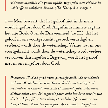
videntur acquiſita eſſe quam infuſa. Ergo fides non videtur in
nobis eſſe ex infuſione divina. (IIa-IIae q. 6 a. 1 arg. 1)
1 — Men beweert, dat het geloof niet in de mens
wordt ingestort door God. Augustinus immers zegt in
het 14e Boek Over de Drie-eenheid (1e H.), dat het
geloof in ons voortgebracht, gevoed, verdedigd en
versterkt wordt door de wetenschap. Welnu wat in ons
voortgebracht wordt door de wetenschap wordt veeleer
verworven dan ingestort. Bijgevolg wordt het geloof
niet in ons ingestort door God.
Praeterea, illud ad quod homo pertingit audiendo et videndo
videtur eſſe ab homine acquiſitum. Sed homo pertingit ad
credendum et videndo miracula et audiendo fidei doctrinam,
dicitur enim Ioan. IV, cognovit pater quia illa hora erat in qua
dixit ei Ieſus, filius tuus vivit, et credidit ipſe et domus eius
tota; et Rom. X dicitur quod fides eſt ex auditu. Ergo fides