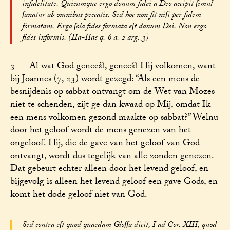
infidelitate. Quicumque ergo donum fidei a Deo accipit ſimul
ſanatur ab omnibus peccatis. Sed hoc non fit niſi per fidem
formatam. Ergo ſola fides formata eſt donum Dei. Non ergo
fides informis. (IIa-IIae q. 6 a. 2 arg. 3)
3 — Al wat God geneest, geneest Hij volkomen, want
bij Joannes (7, 23) wordt gezegd: “Als een mens de
besnijdenis op sabbat ontvangt om de Wet van Mozes
niet te schenden, zijt ge dan kwaad op Mij, omdat Ik
een mens volkomen gezond maakte op sabbat?” Welnu
door het geloof wordt de mens genezen van het
ongeloof. Hij, die de gave van het geloof van God
ontvangt, wordt dus tegelijk van alle zonden genezen.
Dat gebeurt echter alleen door het levend geloof, en
bijgevolg is alleen het levend geloof een gave Gods, en
komt het dode geloof niet van God.
Sed contra eſt quod quaedam Gloſſa dicit, I ad Cor. XIII, quod