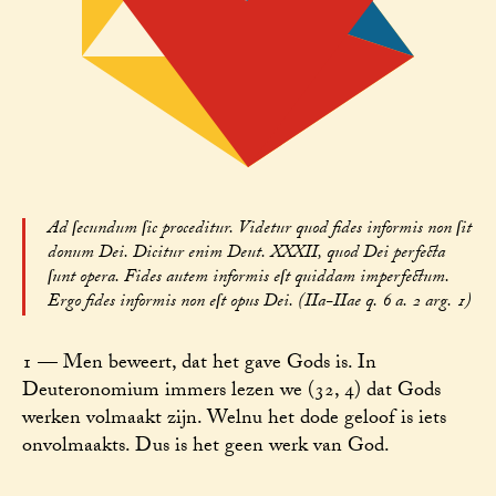
Ad ſecundum ſic proceditur. Videtur quod fides informis non ſit
donum Dei. Dicitur enim Deut. XXXII, quod Dei perfecta
ſunt opera. Fides autem informis eſt quiddam imperfectum.
Ergo fides informis non eſt opus Dei. (IIa-IIae q. 6 a. 2 arg. 1)
1 — Men beweert, dat het gave Gods is. In
Deuteronomium immers lezen we (32, 4) dat Gods
werken volmaakt zijn. Welnu het dode geloof is iets
onvolmaakts. Dus is het geen werk van God.