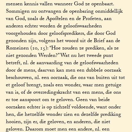
mensen kennis vallen wanneer God ze openbaart.
Sommigen nu ontvangen de openbaring onmiddellijk
van God, zoals de Apostelen en de Profeten, aan
anderen echter worden de geloofswaarheden
voorgehouden door geloofspredikers, die door God
gezonden zijn, volgens het woord uit de Brief aan de
Romeinen (10, 15): “Hoe zouden ze prediken, als ze
niet gezonden Werden?” Wat nu het tweede punt
betreft, nl. de aanvaarding van de geloofswaarheden
door de mens, daarvan kan men een dubbele oorzaak
beschouwen, nl. een oorzaak, die ons van buiten uit tot
et geloof brengt, zoals een wonder, waar men getuige
van is, of de overredingskracht van een mens, die ons
er toe aanspoort om te geloven. Geen van beide
oorzaken echter is op zichzelf voldoende, want onder
hen, die hetzelfde wonder zien en dezelfde prediking
hooien, zijn er, die geloven, en anderen, die niet
geloven. Daarom moet men een andere, nl. een