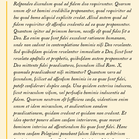
Reſpondeo dicendum quod ad fidem duo requiruntur. Quorum
unum eſt ut homini credibilia proponantur, quod requiritur ad
hoc quod homo aliquid explicite credat. Aliud autem quod ad
fidem requiritur eſt aſſenſus credentis ad ea quae proponuntur.
Quantum igitur ad primum horum, neceſſe eſt quod fides ſit a
Deo. Ea enim quae ſunt fidei excedunt rationem humanam,
unde non cadunt in contemplatione hominis niſi Deo revelante.
Sed quibuſdam quidem revelantur immediate a Deo, ſicut ſunt
revelata apoſtolis et prophetis, quibuſdam autem proponuntur a
Deo mittente fidei praedicatores, ſecundum illud Rom. X,
quomodo praedicabunt niſi mittantur? Quantum vero ad
ſecundum, ſcilicet ad aſſenſum hominis in ea quae ſunt fidei,
poteſt conſiderari duplex cauſa. Una quidem exterius inducens,
ſicut miraculum viſum, vel perſuaſio hominis inducentis ad
fidem. Quorum neutrum eſt ſufficiens cauſa, videntium enim
unum et idem miraculum, et audientium eandem
praedicationem, quidam credunt et quidam non credunt. Et
ideo oportet ponere aliam cauſam interiorem, quae movet
hominem interius ad aſſentiendum his quae ſunt fidei. Hanc
autem cauſam Pelagiani ponebant ſolum liberum arbitrium