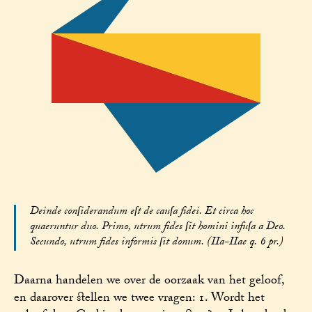
Deinde conſiderandum eſt de cauſa fidei. Et circa hoc
quaeruntur duo. Primo, utrum fides ſit homini infuſa a Deo.
Secundo, utrum fides informis ſit donum. (IIa-IIae q. 6 pr.)
Daarna handelen we over de oorzaak van het geloof,
en daarover stellen we twee vragen: 1. Wordt het