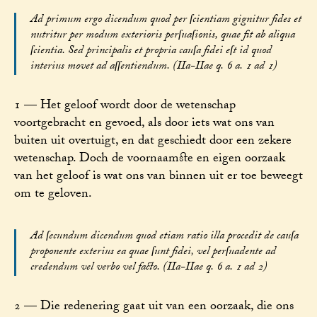
Ad primum ergo dicendum quod per ſcientiam gignitur fides et
nutritur per modum exterioris perſuaſionis, quae fit ab aliqua
ſcientia. Sed principalis et propria cauſa fidei eſt id quod
interius movet ad aſſentiendum. (IIa-IIae q. 6 a. 1 ad 1)
1 — Het geloof wordt door de wetenschap
voortgebracht en gevoed, als door iets wat ons van
buiten uit overtuigt, en dat geschiedt door een zekere
wetenschap. Doch de voornaamste en eigen oorzaak
van het geloof is wat ons van binnen uit er toe beweegt
om te geloven.
Ad ſecundum dicendum quod etiam ratio illa procedit de cauſa
proponente exterius ea quae ſunt fidei, vel perſuadente ad
credendum vel verbo vel facto. (IIa-IIae q. 6 a. 1 ad 2)
2 — Die redenering gaat uit van een oorzaak, die ons