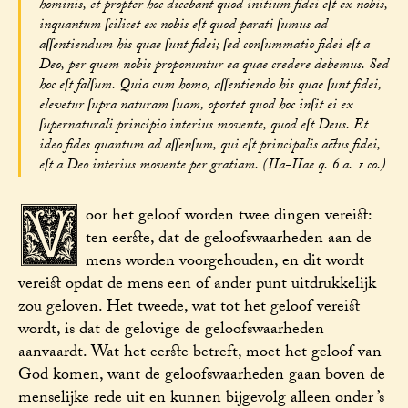
hominis, et propter hoc dicebant quod initium fidei eſt ex nobis,
inquantum ſcilicet ex nobis eſt quod parati ſumus ad
aſſentiendum his quae ſunt fidei; ſed conſummatio fidei eſt a
Deo, per quem nobis proponuntur ea quae credere debemus. Sed
hoc eſt falſum. Quia cum homo, aſſentiendo his quae ſunt fidei,
elevetur ſupra naturam ſuam, oportet quod hoc inſit ei ex
ſupernaturali principio interius movente, quod eſt Deus. Et
ideo fides quantum ad aſſenſum, qui eſt principalis actus fidei,
eſt a Deo interius movente per gratiam. (IIa-IIae q. 6 a. 1 co.)
V
oor het geloof worden twee dingen vereist:
ten eerste, dat de geloofswaarheden aan de
mens worden voorgehouden, en dit wordt
vereist opdat de mens een of ander punt uitdrukkelijk
zou geloven. Het tweede, wat tot het geloof vereist
wordt, is dat de gelovige de geloofswaarheden
aanvaardt. Wat het eerste betreft, moet het geloof van
God komen, want de geloofswaarheden gaan boven de
menselijke rede uit en kunnen bijgevolg alleen onder ’s