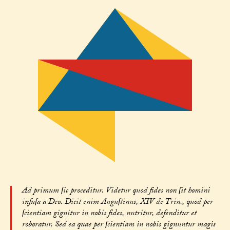
Ad primum ſic proceditur. Videtur quod fides non ſit homini
infuſa a Deo. Dicit enim Auguſtinus, XIV de Trin., quod per
ſcientiam gignitur in nobis fides, nutritur, defenditur et
roboratur. Sed ea quae per ſcientiam in nobis gignuntur magis