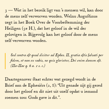
3 — Wat in het bereik ligt van ’s mensen wil, kan door
de mens zelf verworven worden. Welnu Augustinus
zegt in het Boek Over de Voorbestemming der
Heiligen (5e H.), dat het geloof in de wil der
gelovigen is. Bijgevolg kan het geloof door de mens
zelf verworven worden.
Sed contra eſt quod dicitur ad Ephes. II, gratia eſtis ſalvati per
fidem, et non ex vobis, ne quis glorietur, Dei enim donum eſt.
(IIa-IIae q. 6 a. 1 s. c.)
Daartegenover staat echter wat gezegd wordt in de
Brief aan de Ephesiërs (2, 8): “Uit genade zijt gij gered
door het geloof en dit niet uit uzelf opdat u iemand
roemen zou: Gods gave is dit.”.