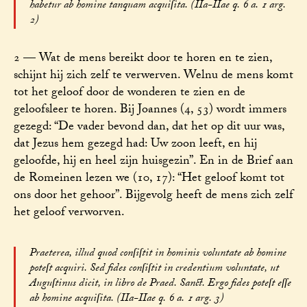
habetur ab homine tanquam acquiſita. (IIa-IIae q. 6 a. 1 arg.
2)
2 — Wat de mens bereikt door te horen en te zien,
schijnt hij zich zelf te verwerven. Welnu de mens komt
tot het geloof door de wonderen te zien en de
geloofsleer te horen. Bij Joannes (4, 53) wordt immers
gezegd: “De vader bevond dan, dat het op dit uur was,
dat Jezus hem gezegd had: Uw zoon leeft, en hij
geloofde, hij en heel zijn huisgezin”. En in de Brief aan
de Romeinen lezen we (10, 17): “Het geloof komt tot
ons door het gehoor”. Bijgevolg heeft de mens zich zelf
het geloof verworven.
Praeterea, illud quod conſiſtit in hominis voluntate ab homine
poteſt acquiri. Sed fides conſiſtit in credentium voluntate, ut
Auguſtinus dicit, in libro de Praed. Sanct. Ergo fides poteſt eſſe
ab homine acquiſita. (IIa-IIae q. 6 a. 1 arg. 3)