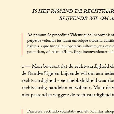
IS HET PASSEND DE RECHTVAAR
BLIJVENDE WIL OM A
Ad primum ſic proceditur. Videtur quod inconvenienter d
perpetua voluntas ius ſuum unicuique tribuens. Iuſtit
habitus a quo ſunt aliqui operativi iuſtorum, et a quo
potentiam, vel etiam actum. Ergo inconvenienter iuſtitia
1 — Men beweert dat de rechtvaardigheid doo
de standvastige en blijvende wil om aan ieder
rechtvaardigheid « een hebbelijkheid waardo
rechtvaardig handelen en willen ». Maar de w
niet passend te zeggen: de rechtvaardigheid is
Praeterea, rectitudo voluntatis non eſt voluntas, alioqu