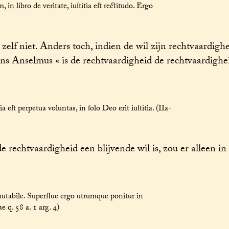
n libro de veritate, iuſtitia eſt rectitudo. Ergo
zelf niet. Anders toch, indien de wil zijn rechtvaardigh
ns Anselmus « is de rechtvaardigheid de rechtvaardighei
ia eſt perpetua voluntas, in ſolo Deo erit iuſtitia. (IIa-
e rechtvaardigheid een blijvende wil is, zou er alleen i
utabile. Superflue ergo utrumque ponitur in
e q. 58 a. 1 arg. 4)