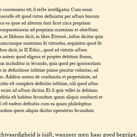
 conveniens eſt, ſi recte intelligatur. Cum enim
, neceſſe eſt quod virtus definiatur per actum bonum
rca ea quae ad alterum ſunt ſicut circa propriam
per comparationem ad propriam materiam et obiectum
 ut Iſidorus dicit, in libro Etymol., iuſtus dicitur quia
uamcumque materiam ſit virtuoſus, requiritur quod ſit
phus dicit, in II Ethic., quod ad virtutis actum
do autem quod eligens et propter debitum finem,
m includitur in ſecundo, quia quod per ignorantiam
eo in definitione iuſtitiae primo ponitur voluntas, ad
us. Additur autem de conſtantia et perpetuitate, ad
io eſt completa definitio iuſtitiae, niſi quod actus
 enim ad actum dicitur. Et ſi quis vellet in debitam
iuſtitia eſt habitus ſecundum quem aliquis conſtanti et
aſi eſt eadem definitio cum ea quam philoſophus
ſecundum quem aliquis dicitur operativus ſecundum
tvaardigheid is juist, wanneer men haar goed begrijpt