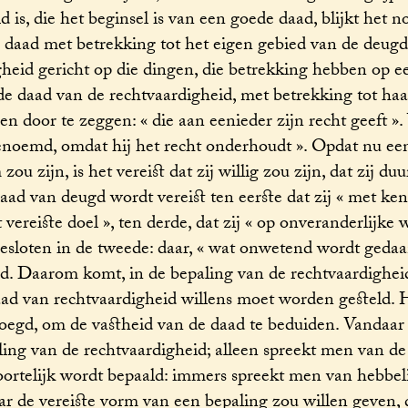
 is, die het beginsel is van een goede daad, blijkt het n
 daad met betrekking tot het eigen gebied van de deugd
digheid gericht op die dingen, die betrekking hebben op e
e daad van de rechtvaardigheid, met betrekking tot haa
 door te zeggen: « die aan eenieder zijn recht geeft ».
genoemd, omdat hij het recht onderhoudt ». Opdat nu ee
ou zijn, is het vereist dat zij willig zou zijn, dat zij d
ad van deugd wordt vereist ten eerste dat zij « met ken
vereiste doel », ten derde, dat zij « op onveranderlijke 
besloten in de tweede: daar, « wat onwetend wordt gedaa
egd. Daarom komt, in de bepaling van de rechtvaardigheid
daad van rechtvaardigheid willens moet worden gesteld. 
voegd, om de vastheid van de daad te beduiden. Vandaar 
ng van de rechtvaardigheid; alleen spreekt men van de
soortelijk wordt bepaald: immers spreekt men van hebbel
r de vereiste vorm van een bepaling zou willen geven, 