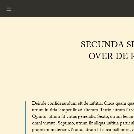
SECUNDA SE
OVER DE 
Deinde conſiderandum eſt de iuſtitia. Circa quam quae
utrum iuſtitia ſemper ſit ad alterum. Tertio, utrum ſit v
Quinto, utrum ſit virtus generalis. Sexto, utrum ſecun
omni virtute. Septimo, utrum ſit aliqua iuſtitia particu
propriam materiam. Nono, utrum ſit circa paſſiones,