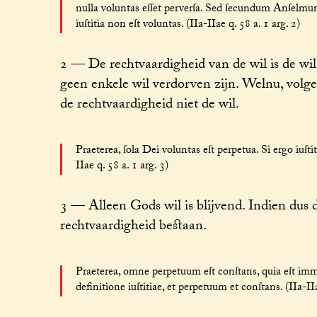
nulla voluntas eſſet perverſa. Sed ſecundum Anſelmum, i
iuſtitia non eſt voluntas. (IIa-IIae q. 58 a. 1 arg. 2)
2 — De rechtvaardigheid van de wil is de wil 
geen enkele wil verdorven zijn. Welnu, volge
de rechtvaardigheid niet de wil.
Praeterea, ſola Dei voluntas eſt perpetua. Si ergo iuſtit
IIae q. 58 a. 1 arg. 3)
3 — Alleen Gods wil is blijvend. Indien dus d
rechtvaardigheid bestaan.
Praeterea, omne perpetuum eſt conſtans, quia eſt imm
definitione iuſtitiae, et perpetuum et conſtans. (IIa-IIa