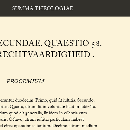
SUMMA THEOLOGIAE
CUNDAE. QUAESTIO 58.
RECHTVAARDIGHEID .
PROOEMIUM
runtur duodecim. Primo, quid ſit iuſtitia. Secundo,
irtus. Quarto, utrum ſit in voluntate ſicut in ſubiecto.
dum quod eſt generalis, ſit idem in eſſentia cum
laris. Octavo, utrum iuſtitia particularis habeat
 vel circa operationes tantum. Decimo, utrum medium