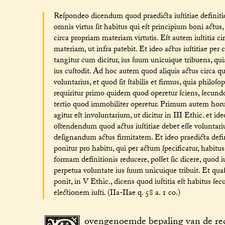
Reſpondeo dicendum quod praedicta iuſtitiae definitio
omnis virtus ſit habitus qui eſt principium boni actus
circa propriam materiam virtutis. Eſt autem iuſtitia ci
materiam, ut infra patebit. Et ideo actus iuſtitiae 
tangitur cum dicitur, ius ſuum unicuique tribuens, quia,
ius cuſtodit. Ad hoc autem quod aliquis actus circa q
voluntarius, et quod ſit ſtabilis et firmus, quia philoſo
requiritur primo quidem quod operetur ſciens, ſecun
tertio quod immobiliter operetur. Primum autem horu
agitur eſt involuntarium, ut dicitur in III Ethic. et id
oſtendendum quod actus iuſtitiae debet eſſe voluntari
deſignandum actus firmitatem. Et ideo praedicta definit
ponitur pro habitu, qui per actum ſpecificatur, habitus
formam definitionis reducere, poſſet ſic dicere, quod 
perpetua voluntate ius ſuum unicuique tribuit. Et qu
ponit, in V Ethic., dicens quod iuſtitia eſt habitus 
electionem iuſti. (IIa-IIae q. 58 a. 1 co.)
ovengenoemde bepaling van de rech