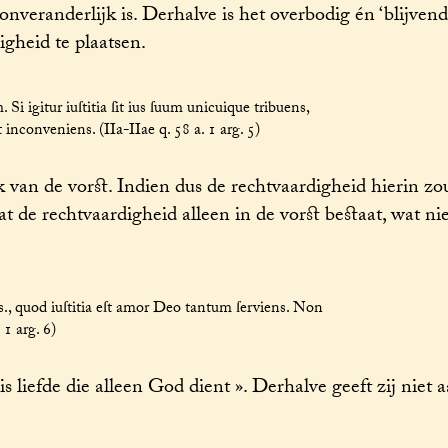
onveranderlijk is. Derhalve is het overbodig én ‘blijvend
igheid te plaatsen.
Si igitur iuſtitia ſit ius ſuum unicuique tribuens,
t inconveniens. (IIa-IIae q. 58 a. 1 arg. 5)
 van de vorst. Indien dus de rechtvaardigheid hierin zo
at de rechtvaardigheid alleen in de vorst bestaat, wat nie
es., quod iuſtitia eſt amor Deo tantum ſerviens. Non
 1 arg. 6)
 liefde die alleen God dient ». Derhalve geeft zij niet a