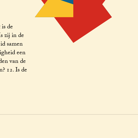
 is de
s zij in de
heid samen
digheid een
dden van de
? 12. Is de