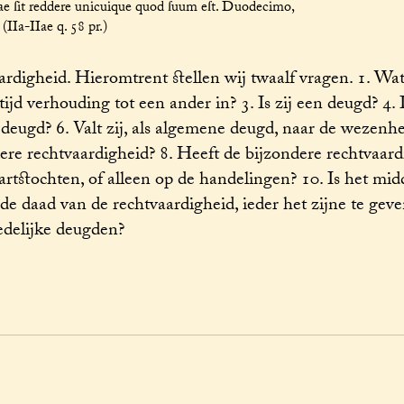
tiae ſit reddere unicuique quod ſuum eſt. Duodecimo,
 (IIa-IIae q. 58 pr.)
digheid. Hieromtrent stellen wij twaalf vragen. 1. Wat
ijd verhouding tot een ander in? 3. Is zij een deugd? 4. I
ne deugd? 6. Valt zij, als algemene deugd, naar de wezen
dere rechtvaardigheid? 8. Heeft de bijzondere rechtvaar
artstochten, of alleen op de handelingen? 10. Is het mi
e daad van de rechtvaardigheid, ieder het zijne te geven
edelijke deugden?