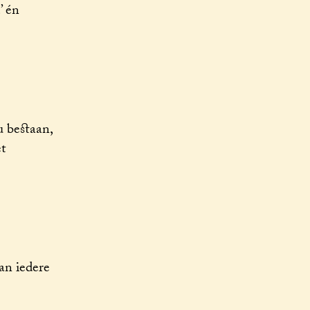
’ én
u bestaan,
t
an iedere