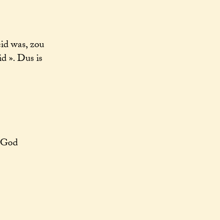
eid was, zou
d ». Dus is
n God