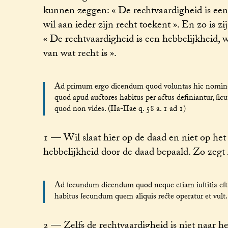
kunnen zeggen: « De rechtvaardigheid is een
wil aan ieder zijn recht toekent ». En zo is zi
« De rechtvaardigheid is een hebbelijkheid,
van wat recht is ».
Ad primum ergo dicendum quod voluntas hic nomina
quod apud auctores habitus per actus definiantur, ſicut
quod non vides. (IIa-IIae q. 58 a. 1 ad 1)
1 — Wil slaat hier op de daad en niet op he
hebbelijkheid door de daad bepaald. Zo zegt A
Ad ſecundum dicendum quod neque etiam iuſtitia eſt eſ
habitus ſecundum quem aliquis recte operatur et vult. 
2 — Zelfs de rechtvaardigheid is niet naar he