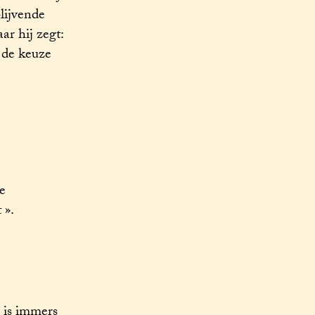
lijvende
ar hij zegt:
 de keuze
e
 ».
j is immers