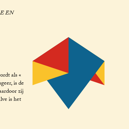
GE EN
rdt als «
geer, is de
ardoor zij
ve is het