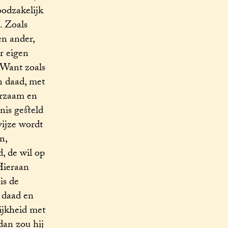
oodzakelijk
. Zoals
en ander,
r eigen
 Want zoals
n daad, met
uurzaam en
nis gesteld
wijze wordt
n,
, de wil op
Hieraan
is de
 daad en
ijkheid met
dan zou hij