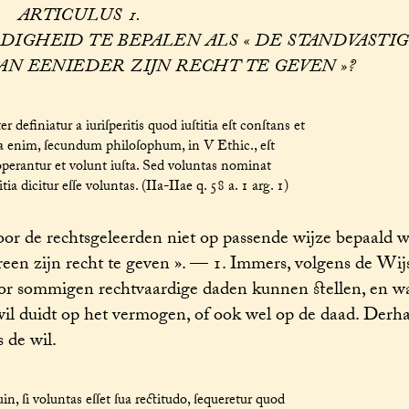
ARTICULUS 1.
DIGHEID TE BEPALEN ALS « DE STANDVASTI
AN EEN­IEDER ZIJN RECHT TE GEVEN »?
efiniatur a iuriſperitis quod iuſtitia eſt conſtans et
ia enim, ſecundum philoſophum, in V Ethic., eſt
 operantur et volunt iuſta. Sed voluntas nominat
 dicitur eſſe voluntas. (IIa-IIae q. 58 a. 1 arg. 1)
r de rechtsgeleerden niet op passende wijze bepaald wo
een zijn recht te geven ». — 1. Immers, volgens de Wijs
or sommigen rechtvaardige daden kunnen stellen, en wa
il duidt op het vermogen, of ook wel op de daad. Derhal
 de wil.
in, ſi voluntas eſſet ſua rectitudo, ſequeretur quod