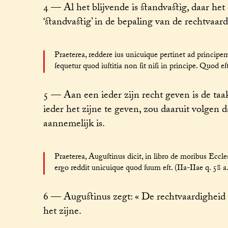
4 — Al het blijvende is standvastig, daar het 
‘standvastig’ in de bepaling van de rechtvaard
Praeterea, reddere ius unicuique pertinet ad principem. 
ſequetur quod iuſtitia non ſit niſi in principe. Quod eſ
5 — Aan een ieder zijn recht geven is de taak
ieder het zijne te geven, zou daaruit volgen d
aannemelijk is.
Praeterea, Auguſtinus dicit, in libro de moribus Eccl
ergo reddit unicuique quod ſuum eſt. (IIa-IIae q. 58 a.
6 — Augustinus zegt: « De rechtvaardigheid is
het zijne.