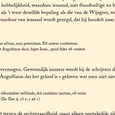
 hebbelijkheid, waardoor iemand, met standvastige en b
j als 't ware dezelfde bepaling als die van de Wijsgeer, wa
 waardoor van iemand wordt gezegd, dat hij handelt naar
t actum, non potentiam. Eſt autem conſuetum
 Auguſtinus dicit, ſuper Ioan., quod fides eſt credere
t vermogen. Gewoonlijk immers wordt bij de schrijvers d
ugustinus dat het geloof is « geloven wat men niet ziet
ſentialiter rectitudo, ſed cauſaliter tantum, eſt enim
(IIa-IIae q. 58 a. 1 ad 2)
t wezen de rechtgeaardheid, maar alleen oorzakelijk: zi