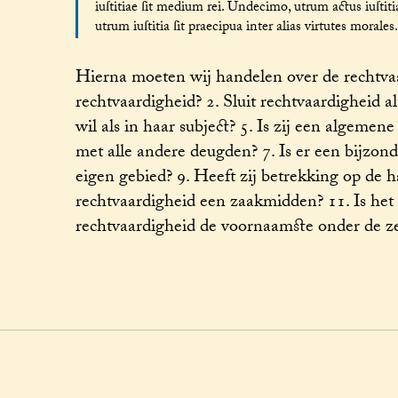
iuſtitiae ſit medium rei. Undecimo, utrum actus iuſti
utrum iuſtitia ſit praecipua inter alias virtutes morales.
Hierna moeten wij handelen over de rechtvaar
rechtvaardigheid? 2. Sluit rechtvaardigheid alt
wil als in haar subject? 5. Is zij een algeme
met alle andere deugden? 7. Is er een bijzon
eigen gebied? 9. Heeft zij betrekking op de h
rechtvaardigheid een zaakmidden? 11. Is het d
rechtvaardigheid de voornaamste onder de z