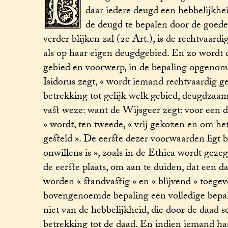
B
daar iedere deugd een hebbelijkheid
de deugd te bepalen door de goede
verder blijken zal (2e Art.), is de rechtvaar
als op haar eigen deugdgebied. En zo wordt d
gebied en voorwerp, in de bepaling opgenomen
Isidorus zegt, « wordt iemand rechtvaardig 
betrekking tot gelijk welk gebied, deugdzaam z
vast weze: want de Wijsgeer zegt: voor een da
» wordt, ten tweede, « vrij gekozen en om het 
gesteld ». De eerste dezer voorwaarden ligt 
onwillens is », zoals in de Ethica wordt gez
de eerste plaats, om aan te duiden, dat een 
worden « standvastig » en « blijvend » toege
bovengenoemde bepaling een volledige bepali
niet van de hebbelijkheid, die door de daad 
betrekking tot de daad. En indien iemand haa