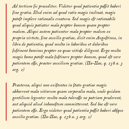
Ad tertium ſic proceditur. Videtur quod patientia poſſit haberi
ſine gratia. Illud enim ad quod ratio magis inclinat, magis
poteſt implere rationalis creatura. Sed magis eſt rationabile
quod aliquis patiatur mala propter bonum quam propter
malum. Aliqui autem patiuntur mala propter malum ex
propria virtute, ſine auxilio gratiae, dicit enim Auguſtinus, in
libro de patientia, quod multa in laboribus et doloribus
ſuſtinent homines propter ea quae vitioſe diligunt. Ergo multo
magis homo poteſt mala ſuſtinere propter bonum, quod eſt vere
patientem eſſe, praeter auxilium gratiae. (IIa-IIae, q. 136 a. 3
arg. 1)
Praeterea, aliqui non exiſtentes in ſtatu gratiae magis
abhorrent mala vitiorum quam corporalia mala, unde quidam
gentilium leguntur multa mala toleraſſe ne patriam proderent,
aut aliquid aliud inhoneſtum committerent. Sed hoc eſt vere
patientem eſſe. Ergo videtur quod patientia poſſit haberi abſque
auxilio gratiae. (IIa-IIae, q. 136 a. 3 arg. 2)