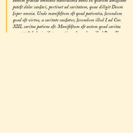
bonum gratiae omnibus naturalibus bonis ex quorum amiſſione
poteſt dolor cauſari, pertinet ad caritatem, quae diligit Deum
ſuper omnia. Unde manifeſtum eſt quod patientia, ſecundum
quod eſt virtus, a caritate cauſatur, ſecundum illud I ad Cor.
XIII, caritas patiens eſt. Manifeſtum eſt autem quod caritas
non poteſt haberi niſi per gratiam, ſecundum illud Rom. V,
caritas Dei diffuſa eſt in cordibus noſtris per ſpiritum ſanctum,
qui datus eſt nobis. Unde patet quod patientia non poteſt haberi
ſine auxilio gratiae. (IIa-IIae, q. 136 a. 3 co.)
Ad primum ergo dicendum quod in natura humana, ſi eſſet
integra, praevaleret inclinatio rationis, ſed in natura corrupta
praevalet inclinatio concupiſcentiae, quae in homine dominatur.
Et ideo pronior eſt homo ad ſuſtinendum mala in quibus
concupiſcentia delectatur praeſentialiter, quam tolerare mala
propter bona futura quae ſecundum rationem appetuntur, quod
tamen pertinet ad veram patientiam. (IIa-IIae, q. 136 a. 3 ad
1)
Ad ſecundum dicendum quod bonum politicae virtutis eſt