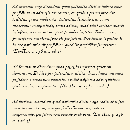
Ad primum ergo dicendum quod patientia dicitur habere opus
perfectum in adverſis tolerandis, ex quibus primo procedit
triſtitia, quam moderatur patientia; ſecundo ira, quam
moderatur manſuetudo; tertio odium, quod tollit caritas; quarto
iniuſtum nocumentum, quod prohibet iuſtitia. Tollere enim
principium uniuſcuiuſque eſt perfectius. Nec tamen ſequitur, ſi
in hoc patientia eſt perfectior, quod ſit perfectior ſimpliciter.
(IIa-IIae, q. 136 a. 2 ad 1)
Ad ſecundum dicendum quod poſſeſſio importat quietum
dominium. Et ideo per patientiam dicitur homo ſuam animam
poſſidere, inquantum radicitus evellit paſſiones adverſitatum,
quibus anima inquietatur. (IIa-IIae, q. 136 a. 2 ad 2)
Ad tertium dicendum quod patientia dicitur eſſe radix et cuſtos
omnium virtutum, non quaſi directe eas cauſando et
conſervando, ſed ſolum removendo prohibens. (IIa-IIae, q. 136
a. 2 ad 3)