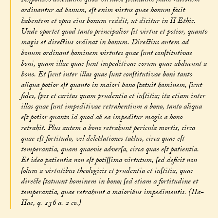
Reſpondeo dicendum quod virtutes ſecundum ſuam rationem
ordinantur ad bonum, eſt enim virtus quae bonum facit
habentem et opus eius bonum reddit, ut dicitur in II Ethic.
Unde oportet quod tanto principalior ſit virtus et potior, quanto
magis et directius ordinat in bonum. Directius autem ad
bonum ordinant hominem virtutes quae ſunt conſtitutivae
boni, quam illae quae ſunt impeditivae eorum quae abducunt a
bono. Et ſicut inter illas quae ſunt conſtitutivae boni tanto
aliqua potior eſt quanto in maiori bono ſtatuit hominem, ſicut
fides, ſpes et caritas quam prudentia et iuſtitia; ita etiam inter
illas quae ſunt impeditivae retrahentium a bono, tanto aliqua
eſt potior quanto id quod ab ea impeditur magis a bono
retrahit. Plus autem a bono retrahunt pericula mortis, circa
quae eſt fortitudo, vel delectationes tactus, circa quae eſt
temperantia, quam quaevis adverſa, circa quae eſt patientia.
Et ideo patientia non eſt potiſſima virtutum, ſed deficit non
ſolum a virtutibus theologicis et prudentia et iuſtitia, quae
directe ſtatuunt hominem in bono; ſed etiam a fortitudine et
temperantia, quae retrahunt a maioribus impedimentis. (IIa-
IIae, q. 136 a. 2 co.)