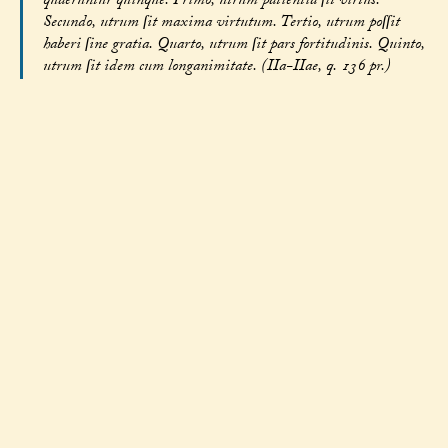
quaeruntur quinque. Primo, utrum patientia ſit virtus.
Secundo, utrum ſit maxima virtutum. Tertio, utrum poſſit
haberi ſine gratia. Quarto, utrum ſit pars fortitudinis. Quinto,
utrum ſit idem cum longanimitate. (IIa-IIae, q. 136 pr.)