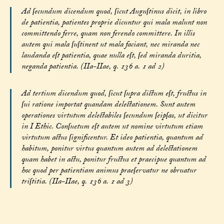
Ad ſecundum dicendum quod, ſicut Auguſtinus dicit, in libro
de patientia, patientes proprie dicuntur qui mala malunt non
committendo ferre, quam non ferendo committere. In illis
autem qui mala ſuſtinent ut mala faciant, nec miranda nec
laudanda eſt patientia, quae nulla eſt, ſed miranda duritia,
neganda patientia. (IIa-IIae, q. 136 a. 1 ad 2)
Ad tertium dicendum quod, ſicut ſupra dictum eſt, fructus in
ſui ratione importat quandam delectationem. Sunt autem
operationes virtutum delectabiles ſecundum ſeipſas, ut dicitur
in I Ethic. Conſuetum eſt autem ut nomine virtutum etiam
virtutum actus ſignificentur. Et ideo patientia, quantum ad
habitum, ponitur virtus quantum autem ad delectationem
quam habet in actu, ponitur fructus et praecipue quantum ad
hoc quod per patientiam animus praeſervatur ne obruatur
triſtitia. (IIa-IIae, q. 136 a. 1 ad 3)