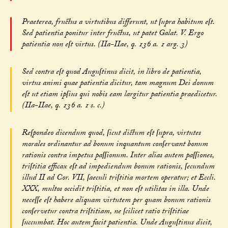
Praeterea, fructus a virtutibus differunt, ut ſupra habitum eſt.
Sed patientia ponitur inter fructus, ut patet Galat. V. Ergo
patientia non eſt virtus. (IIa-IIae, q. 136 a. 1 arg. 3)
Sed contra eſt quod Auguſtinus dicit, in libro de patientia,
virtus animi quae patientia dicitur, tam magnum Dei donum
eſt ut etiam ipſius qui nobis eam largitur patientia praedicetur.
(IIa-IIae, q. 136 a. 1 s. c.)
Reſpondeo dicendum quod, ſicut dictum eſt ſupra, virtutes
morales ordinantur ad bonum inquantum conſervant bonum
rationis contra impetus paſſionum. Inter alias autem paſſiones,
triſtitia efficax eſt ad impediendum bonum rationis, ſecundum
illud II ad Cor. VII, ſaeculi triſtitia mortem operatur; et Eccli.
XXX, multos occidit triſtitia, et non eſt utilitas in illa. Unde
neceſſe eſt habere aliquam virtutem per quam bonum rationis
conſervetur contra triſtitiam, ne ſcilicet ratio triſtitiae
ſuccumbat. Hoc autem facit patientia. Unde Auguſtinus dicit,