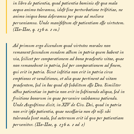
in libro de patientia, quod patientia hominis eſt qua mala
aequo animo toleramus, ideſt ſine perturbatione triſtitiae, ne
animo iniquo bona deſeramus per quae ad meliora
perveniamus. Unde manifeſtum eſt patientiam eſſe virtutem.
(IIa-IIae, q. 136 a. 1 co.)
Ad primum ergo dicendum quod virtutes morales non
remanent ſecundum eundem actum in patria quem habent in
via, ſcilicet per comparationem ad bona praeſentis vitae, quae
non remanebunt in patria, ſed per comparationem ad finem,
qui erit in patria. Sicut iuſtitia non erit in patria circa
emptiones et venditiones, et alia quae pertinent ad vitam
praeſentem, ſed in hoc quod eſt ſubditum eſſe Deo. Similiter
actus patientiae in patria non erit in ſuſtinendo aliqua, ſed in
fruitione bonorum in quae pervenire volebamus patiendo.
Unde Auguſtinus dicit, in XIV de Civ. Dei, quod in patria
non erit ipſa patientia, quae neceſſaria non eſt niſi ubi
toleranda ſunt mala, ſed aeternum erit id quo per patientiam
pervenitur. (IIa-IIae, q. 136 a. 1 ad 1)