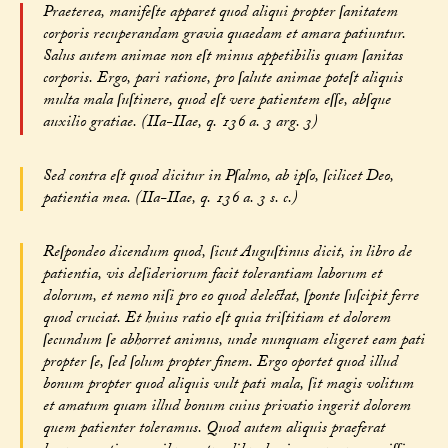
Praeterea, manifeſte apparet quod aliqui propter ſanitatem
corporis recuperandam gravia quaedam et amara patiuntur.
Salus autem animae non eſt minus appetibilis quam ſanitas
corporis. Ergo, pari ratione, pro ſalute animae poteſt aliquis
multa mala ſuſtinere, quod eſt vere patientem eſſe, abſque
auxilio gratiae. (IIa-IIae, q. 136 a. 3 arg. 3)
Sed contra eſt quod dicitur in Pſalmo, ab ipſo, ſcilicet Deo,
patientia mea. (IIa-IIae, q. 136 a. 3 s. c.)
Reſpondeo dicendum quod, ſicut Auguſtinus dicit, in libro de
patientia, vis deſideriorum facit tolerantiam laborum et
dolorum, et nemo niſi pro eo quod delectat, ſponte ſuſcipit ferre
quod cruciat. Et huius ratio eſt quia triſtitiam et dolorem
ſecundum ſe abhorret animus, unde nunquam eligeret eam pati
propter ſe, ſed ſolum propter finem. Ergo oportet quod illud
bonum propter quod aliquis vult pati mala, ſit magis volitum
et amatum quam illud bonum cuius privatio ingerit dolorem
quem patienter toleramus. Quod autem aliquis praeferat