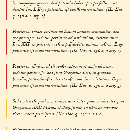
in unoquoque genere. Sed patentia habet opus perfectum, ut
dicitur Iac. I. Ergo patientia eſt potiſſima virtutum. (IIa-IIae,
q. 136 a. 2 arg. 1)
Praeterea, omnes virtutes ad bonum animae ordinantur. Sed
hoc praecipue videtur pertinere ad patientiam, dicitur enim
Luc. XXI, in patientia veſtra poſſidebitis animas veſtras. Ergo
patientia eſt maxima virtutum. (IIa-IIae, q. 136 a. 2 arg. 2)
Praeterea, illud quod eſt conſervativum et cauſa aliorum,
videtur potius eſſe. Sed ſicut Gregorius dicit, in quadam
homilia, patientia eſt radix et cuſtos omnium virtutum. Ergo
patientia eſt maxima virtutum. (IIa-IIae, q. 136 a. 2 arg. 3)
Sed contra eſt quod non enumeratur inter quatuor virtutes quas
Gregorius, XXII Moral., et Auguſtinus, in libro de moribus
Eccle., vocat principales. (IIa-IIae, q. 136 a. 2 s. c.)