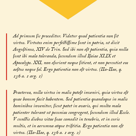
Ad primum ſic proceditur. Videtur quod patientia non ſit
virtus. Virtutes enim perfectiſſime ſunt in patria, ut dicit
Auguſtinus, XIV de Trin. Sed ibi non eſt patientia, quia nulla
ſunt ibi mala toleranda, ſecundum illud Iſaiae XLIX et
Apocalyps. XXI, non eſurient neque ſitient, et non percutiet eos
aeſtus neque ſol. Ergo patientia non eſt virtus. (IIa-IIae, q.
136 a. 1 arg. 1)
Praeterea, nulla virtus in malis poteſt inveniri, quia virtus eſt
quae bonum facit habentem. Sed patientia quandoque in malis
hominibus invenitur, ſicut patet in avaris, qui multa mala
patienter tolerant ut pecunias congregent, ſecundum illud Eccle.
V cunctis diebus vitae ſuae comedit in tenebris, et in curis
multis, et in aerumna atque triſtitia. Ergo patientia non eſt
virtus. (IIa-IIae, q. 136 a. 1 arg. 2)