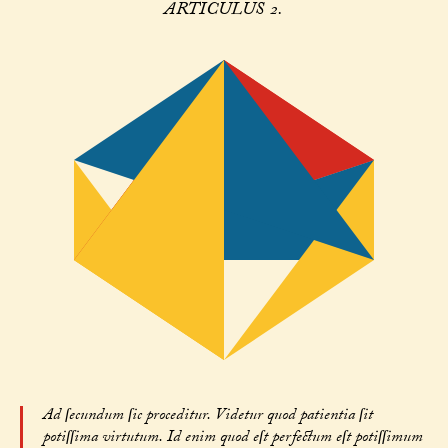
ARTICULUS 2.
Ad ſecundum ſic proceditur. Videtur quod patientia ſit
potiſſima virtutum. Id enim quod eſt perfectum eſt potiſſimum