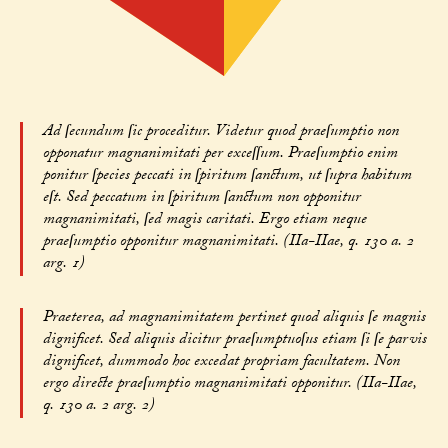
Ad ſecundum ſic proceditur. Videtur quod praeſumptio non
opponatur magnanimitati per exceſſum. Praeſumptio enim
ponitur ſpecies peccati in ſpiritum ſanctum, ut ſupra habitum
eſt. Sed peccatum in ſpiritum ſanctum non opponitur
magnanimitati, ſed magis caritati. Ergo etiam neque
praeſumptio opponitur magnanimitati. (IIa-IIae, q. 130 a. 2
arg. 1)
Praeterea, ad magnanimitatem pertinet quod aliquis ſe magnis
dignificet. Sed aliquis dicitur praeſumptuoſus etiam ſi ſe parvis
dignificet, dummodo hoc excedat propriam facultatem. Non
ergo directe praeſumptio magnanimitati opponitur. (IIa-IIae,
q. 130 a. 2 arg. 2)