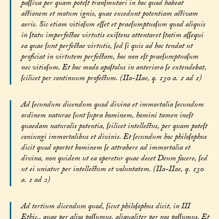
paſſiva per quam poteſt tranſmutari in hoc quod habeat
actionem et motum ignis, quae excedunt potentiam activam
aeris. Sic etiam vitioſum eſſet et praeſumptuoſum quod aliquis
in ſtatu imperfectae virtutis exiſtens attentaret ſtatim aſſequi
ea quae ſunt perfectae virtutis, ſed ſi quis ad hoc tendat ut
proficiat in virtutem perfectam, hoc non eſt praeſumptuoſum
nec vitioſum. Et hoc modo apoſtolus in anteriora ſe extendebat,
ſcilicet per continuum profectum. (IIa-IIae, q. 130 a. 1 ad 1)
Ad ſecundum dicendum quod divina et immortalia ſecundum
ordinem naturae ſunt ſupra hominem, homini tamen ineſt
quaedam naturalis potentia, ſcilicet intellectus, per quam poteſt
coniungi immortalibus et divinis. Et ſecundum hoc philoſophus
dicit quod oportet hominem ſe attrahere ad immortalia et
divina, non quidem ut ea operetur quae decet Deum facere, ſed
ut ei uniatur per intellectum et voluntatem. (IIa-IIae, q. 130
a. 1 ad 2)
Ad tertium dicendum quod, ſicut philoſophus dicit, in III
Ethic., quae per alios poſſumus, aliqualiter per nos poſſumus. Et