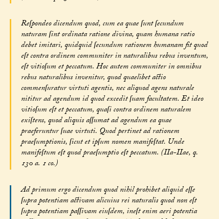
Reſpondeo dicendum quod, cum ea quae ſunt ſecundum
naturam ſint ordinata ratione divina, quam humana ratio
debet imitari, quidquid ſecundum rationem humanam fit quod
eſt contra ordinem communiter in naturalibus rebus inventum,
eſt vitioſum et peccatum. Hoc autem communiter in omnibus
rebus naturalibus invenitur, quod quaelibet actio
commenſuratur virtuti agentis, nec aliquod agens naturale
nititur ad agendum id quod excedit ſuam facultatem. Et ideo
vitioſum eſt et peccatum, quaſi contra ordinem naturalem
exiſtens, quod aliquis aſſumat ad agendum ea quae
praeferuntur ſuae virtuti. Quod pertinet ad rationem
praeſumptionis, ſicut et ipſum nomen manifeſtat. Unde
manifeſtum eſt quod praeſumptio eſt peccatum. (IIa-IIae, q.
130 a. 1 co.)
Ad primum ergo dicendum quod nihil prohibet aliquid eſſe
ſupra potentiam activam alicuius rei naturalis quod non eſt
ſupra potentiam paſſivam eiuſdem, ineſt enim aeri potentia