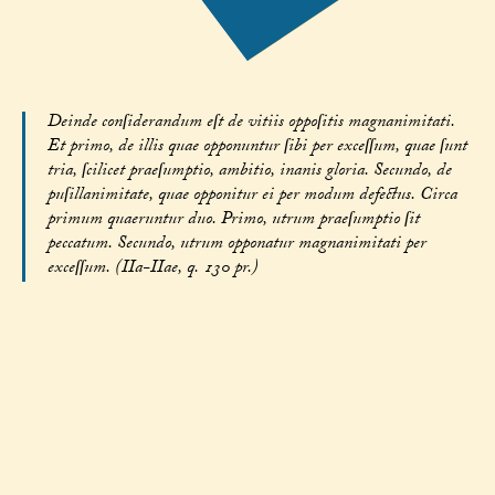
Deinde conſiderandum eſt de vitiis oppoſitis magnanimitati.
Et primo, de illis quae opponuntur ſibi per exceſſum, quae ſunt
tria, ſcilicet praeſumptio, ambitio, inanis gloria. Secundo, de
puſillanimitate, quae opponitur ei per modum defectus. Circa
primum quaeruntur duo. Primo, utrum praeſumptio ſit
peccatum. Secundo, utrum opponatur magnanimitati per
exceſſum. (IIa-IIae, q. 130 pr.)