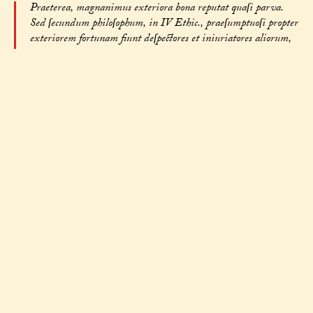
Praeterea, magnanimus exteriora bona reputat quaſi parva.
Sed ſecundum philoſophum, in IV Ethic., praeſumptuoſi propter
exteriorem fortunam fiunt deſpectores et iniuriatores aliorum,
quaſi magnum aliquid aeſtimantes exteriora bona. Ergo
praeſumptio non opponitur magnanimitati per exceſſum, ſed
ſolum per defectum. (IIa-IIae, q. 130 a. 2 arg. 3)
Sed contra eſt quod philoſophus, in II et IV Ethic., dicit quod
magnanimo per exceſſum opponitur chaunus, ideſt furioſus vel
ventoſus, quem nos dicimus praeſumptuoſum. (IIa-IIae, q. 130
a. 2 s. c.)
Reſpondeo dicendum quod, ſicut ſupra dictum eſt,
magnanimitas conſiſtit in medio, non quidem ſecundum
quantitatem eius in quod tendit, quia tendit in maximum, ſed
conſtituitur in medio ſecundum proportionem ad propriam
facultatem; non enim in maiora tendit quam ſibi conveniant.
Praeſumptuoſus autem, quantum ad id in quod tendit, non
excedit magnanimum, ſed multum quandoque ab eo deficit.