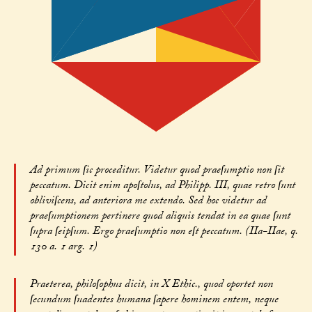
Ad primum ſic proceditur. Videtur quod praeſumptio non ſit
peccatum. Dicit enim apoſtolus, ad Philipp. III, quae retro ſunt
obliviſcens, ad anteriora me extendo. Sed hoc videtur ad
praeſumptionem pertinere quod aliquis tendat in ea quae ſunt
ſupra ſeipſum. Ergo praeſumptio non eſt peccatum. (IIa-IIae, q.
130 a. 1 arg. 1)
Praeterea, philoſophus dicit, in X Ethic., quod oportet non
ſecundum ſuadentes humana ſapere hominem entem, neque