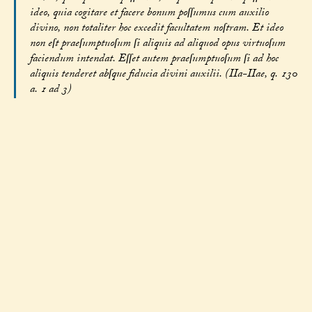
ideo, quia cogitare et facere bonum poſſumus cum auxilio
divino, non totaliter hoc excedit facultatem noſtram. Et ideo
non eſt praeſumptuoſum ſi aliquis ad aliquod opus virtuoſum
faciendum intendat. Eſſet autem praeſumptuoſum ſi ad hoc
aliquis tenderet abſque fiducia divini auxilii. (IIa-IIae, q. 130
a. 1 ad 3)