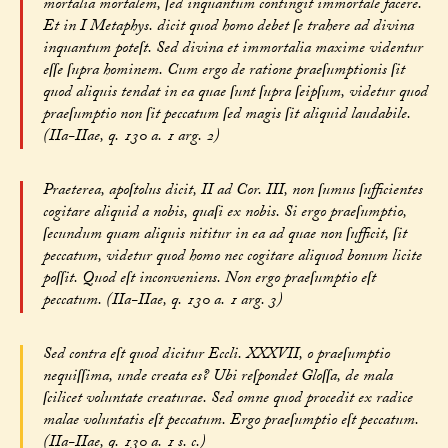
mortalia mortalem, ſed inquantum contingit immortale facere.
Et in I Metaphys. dicit quod homo debet ſe trahere ad divina
inquantum poteſt. Sed divina et immortalia maxime videntur
eſſe ſupra hominem. Cum ergo de ratione praeſumptionis ſit
quod aliquis tendat in ea quae ſunt ſupra ſeipſum, videtur quod
praeſumptio non ſit peccatum ſed magis ſit aliquid laudabile.
(IIa-IIae, q. 130 a. 1 arg. 2)
Praeterea, apoſtolus dicit, II ad Cor. III, non ſumus ſufficientes
cogitare aliquid a nobis, quaſi ex nobis. Si ergo praeſumptio,
ſecundum quam aliquis nititur in ea ad quae non ſufficit, ſit
peccatum, videtur quod homo nec cogitare aliquod bonum licite
poſſit. Quod eſt inconveniens. Non ergo praeſumptio eſt
peccatum. (IIa-IIae, q. 130 a. 1 arg. 3)
Sed contra eſt quod dicitur Eccli. XXXVII, o praeſumptio
nequiſſima, unde creata es? Ubi reſpondet Gloſſa, de mala
ſcilicet voluntate creaturae. Sed omne quod procedit ex radice
malae voluntatis eſt peccatum. Ergo praeſumptio eſt peccatum.
(IIa-IIae, q. 130 a. 1 s. c.)