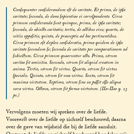
Conſequenter conſiderandum eſt de caritate. Et primo, de ipſa
caritate; ſecundo, de dono ſapientiae ei correſpondente. Circa
primum conſideranda ſunt quinque, primo, de ipſa caritate;
ſecundo, de obiecto caritatis; tertio, de actibus eius; quarto, de
vitiis oppoſitis; quinto, de praeceptis ad hoc pertinentibus.
Circa primum eſt duplex conſideratio, prima quidem de ipſa
caritate ſecundum ſe; ſecunda de caritate per comparationem ad
ſubiectum. Circa primum quaeruntur octo. Primo, utrum
caritas ſit amicitia. Secundo, utrum ſit aliquid creatum in
anima. Tertio, utrum ſit virtus. Quarto, utrum ſit virtus
ſpecialis. Quinto, utrum ſit una virtus. Sexto, utrum ſit
maxima virtutum. Septimo, utrum ſine ea poſſit eſſe aliqua
vera virtus. Octavo, utrum ſit forma virtutum. (IIa-IIae q. 23
pr.)
Vervolgens moeten wij spreken over de liefde.
Vooreerst over de liefde op zichzelf beschouwd; daarna
over de gave van wijsheid die bij de liefde aansluit.