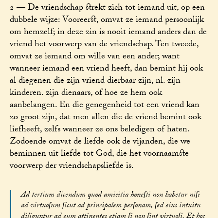
2 — De vriendschap strekt zich tot iemand uit, op een
dubbele wijze: Vooreerst, omvat ze iemand persoonlijk
om hemzelf; in deze zin is nooit iemand anders dan de
vriend het voorwerp van de vriendschap. Ten tweede,
omvat ze iemand om wille van een ander; want
wanneer iemand een vriend heeft, dan bemint hij ook
al diegenen die zijn vriend dierbaar zijn, nl. zijn
kinderen. zijn dienaars, of hoe ze hem ook
aanbelangen. En die genegenheid tot een vriend kan
zo groot zijn, dat men allen die de vriend bemint ook
liefheeft, zelfs wanneer ze ons beledigen of haten.
Zodoende omvat de liefde ook de vijanden, die we
beminnen uit liefde tot God, die het voornaamste
voorwerp der vriendschapsliefde is.
Ad tertium dicendum quod amicitia honeſti non habetur niſi
ad virtuoſum ſicut ad principalem perſonam, ſed eius intuitu
diliguntur ad eum attinentes etiam ſi non ſint virtuoſi. Et hoc