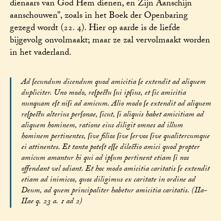
dienaars van God Hem dienen, en Zijn Aanschijn
aanschouwen”, zoals in het Boek der Openbaring
gezegd wordt (22. 4). Hier op aarde is de liefde
bijgevolg onvolmaakt; maar ze zal vervolmaakt worden
in het vaderland.
Ad ſecundum dicendum quod amicitia ſe extendit ad aliquem
dupliciter. Uno modo, reſpectu ſui ipſius, et ſic amicitia
nunquam eſt niſi ad amicum. Alio modo ſe extendit ad aliquem
reſpectu alterius perſonae, ſicut, ſi aliquis habet amicitiam ad
aliquem hominem, ratione eius diligit omnes ad illum
hominem pertinentes, ſive filios ſive ſervos ſive qualitercumque
ei attinentes. Et tanta poteſt eſſe dilectio amici quod propter
amicum amantur hi qui ad ipſum pertinent etiam ſi nos
offendant vel odiant. Et hoc modo amicitia caritatis ſe extendit
etiam ad inimicos, quos diligimus ex caritate in ordine ad
Deum, ad quem principaliter habetur amicitia caritatis. (IIa-
IIae q. 23 a. 1 ad 2)