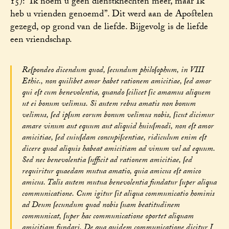
15): “Ik noem u geen dienstknechten meer, maar Ik
heb u vrienden genoemd”. Dit werd aan de Apostelen
gezegd, op grond van de liefde. Bijgevolg is de liefde
een vriendschap.
Reſpondeo dicendum quod, ſecundum philoſophum, in VIII
Ethic., non quilibet amor habet rationem amicitiae, ſed amor
qui eſt cum benevolentia, quando ſcilicet ſic amamus aliquem
ut ei bonum velimus. Si autem rebus amatis non bonum
velimus, ſed ipſum eorum bonum velimus nobis, ſicut dicimur
amare vinum aut equum aut aliquid huiuſmodi, non eſt amor
amicitiae, ſed cuiuſdam concupiſcentiae, ridiculum enim eſt
dicere quod aliquis habeat amicitiam ad vinum vel ad equum.
Sed nec benevolentia ſufficit ad rationem amicitiae, ſed
requiritur quaedam mutua amatio, quia amicus eſt amico
amicus. Talis autem mutua benevolentia fundatur ſuper aliqua
communicatione. Cum igitur ſit aliqua communicatio hominis
ad Deum ſecundum quod nobis ſuam beatitudinem
communicat, ſuper hac communicatione oportet aliquam
amicitiam fundari. De qua quidem communicatione dicitur I