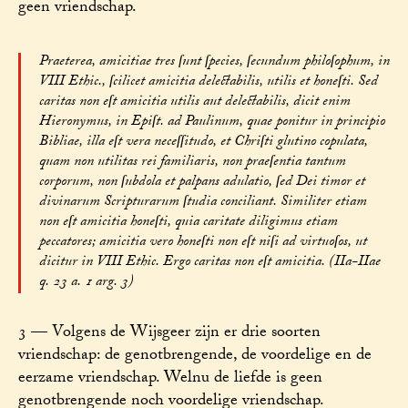
geen vriendschap.
Praeterea, amicitiae tres ſunt ſpecies, ſecundum philoſophum, in
VIII Ethic., ſcilicet amicitia delectabilis, utilis et honeſti. Sed
caritas non eſt amicitia utilis aut delectabilis, dicit enim
Hieronymus, in Epiſt. ad Paulinum, quae ponitur in principio
Bibliae, illa eſt vera neceſſitudo, et Chriſti glutino copulata,
quam non utilitas rei familiaris, non praeſentia tantum
corporum, non ſubdola et palpans adulatio, ſed Dei timor et
divinarum Scripturarum ſtudia conciliant. Similiter etiam
non eſt amicitia honeſti, quia caritate diligimus etiam
peccatores; amicitia vero honeſti non eſt niſi ad virtuoſos, ut
dicitur in VIII Ethic. Ergo caritas non eſt amicitia. (IIa-IIae
q. 23 a. 1 arg. 3)
3 — Volgens de Wijsgeer zijn er drie soorten
vriendschap: de genotbrengende, de voordelige en de
eerzame vriendschap. Welnu de liefde is geen
genotbrengende noch voordelige vriendschap.