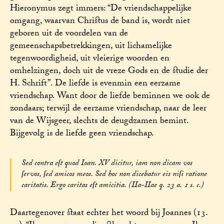
Hieronymus zegt immers: “De vriendschappelijke
omgang, waarvan Christus de band is, wordt niet
geboren uit de voordelen van de
gemeenschapsbetrekkingen, uit lichamelijke
tegenwoordigheid, uit vleierige woorden en
omhelzingen, doch uit de vreze Gods en de studie der
H. Schrift”. De liefde is evenmin een eerzame
vriendschap. Want door de liefde beminnen we ook de
zondaars; terwijl de eerzame vriendschap, naar de leer
van de Wijsgeer, slechts de deugdzamen bemint.
Bijgevolg is de liefde geen vriendschap.
Sed contra eſt quod Ioan. XV dicitur, iam non dicam vos
ſervos, ſed amicos meos. Sed hoc non dicebatur eis niſi ratione
caritatis. Ergo caritas eſt amicitia. (IIa-IIae q. 23 a. 1 s. c.)
Daartegenover staat echter het woord bij Joannes (13.