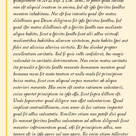
quaeſtionem in XVII diſt. I Lib. Sent., et ponit quod caritas
non eſt aliquid creatum in anima, ſed eſt ipſe ſpiritus ſanctus
mentem inhabitans. Nec eſt ſua intentio quod iſte motus
dilectionis quo Deum diligimus ſit ipſe ſpiritus ſanctus, ſed
quod iſte motus dilectionis eſt a ſpiritu ſancto non mediante
aliquo habitu, ſicut a ſpiritu ſancto ſunt alii actus virtuoſi
mediantibus habitibus aliarum virtutum, puta habitu ſpei aut
fidei aut alicuius alterius virtutis. Et hoc dicebat propter
excellentiam caritatis. Sed ſi quis recte conſideret, hoc magis
redundat in caritatis detrimentum. Non enim motus caritatis
ita procedit a ſpiritu ſancto movente humanam mentem quod
humana mens ſit mota tantum et nullo modo ſit principium
huius motus, ſicut cum aliquod corpus movetur ab aliquo
exteriori movente. Hoc enim eſt contra rationem voluntarii,
cuius oportet principium in ipſo eſſe, ſicut ſupra dictum eſt.
Unde ſequeretur quod diligere non eſſet voluntarium. Quod
implicat contradictionem, cum amor de ſui ratione importet
quod ſit actus voluntatis. Similiter etiam non poteſt dici quod
ſic moveat ſpiritus ſanctus voluntatem ad actum diligendi ſicut
movetur inſtrumentum quod, etſi ſit principium actus, non
tamen eſt in ipſo agere vel non agere. Sic enim etiam tolleretur