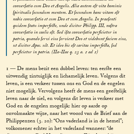
converſatio cum Deo et Angelis. Alia autem eſt vita hominis
ſpiritualis ſecundum mentem. Et ſecundum hanc vitam eſt
nobis converſatio et cum Deo et cum Angelis. In praeſenti
quidem ſtatu imperfecte, unde dicitur Philipp. III, noſtra
converſatio in caelis eſt. Sed iſta converſatio perficietur in
patria, quando ſervi eius ſervient Deo et videbunt faciem eius,
ut dicitur Apoc. ult. Et ideo hic eſt caritas imperfecta, ſed
perficietur in patria. (IIa-IIae q. 23 a. 1 ad 1)
1 — De mens bezit een dubbel leven: ten eerste een
uitwendig zintuiglijk en lichamelijk leven. Volgens dit
leven, is een verkeer tussen ons en God en de engelen
niet mogelijk. Vervolgens heeft de mens een geestelijk
leven naar de ziel, en volgens dit leven is verkeer met
God en de engelen mogelijk: hier op aarde op
onvolmaakte wijze, naar het woord van de Brief aan de
Philippenzen (3. 20): “Ons vaderland is in de hemel”;
volkomener echter in het vaderland wanneer: “de