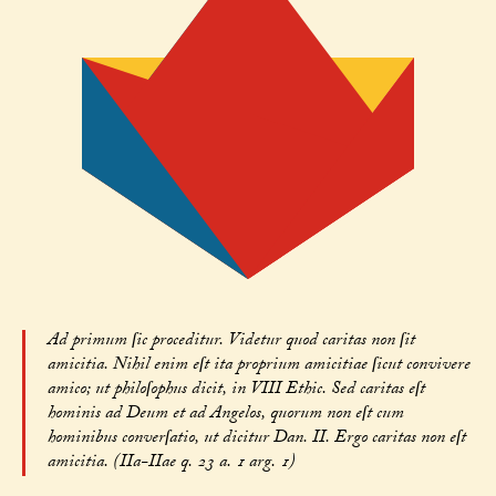
Ad primum ſic proceditur. Videtur quod caritas non ſit
amicitia. Nihil enim eſt ita proprium amicitiae ſicut convivere
amico; ut philoſophus dicit, in VIII Ethic. Sed caritas eſt
hominis ad Deum et ad Angelos, quorum non eſt cum
hominibus converſatio, ut dicitur Dan. II. Ergo caritas non eſt
amicitia. (IIa-IIae q. 23 a. 1 arg. 1)