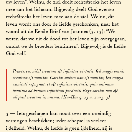
uw leven”. Welnu, de ziel deelt rechtstreeks het leven
mee aan het lichaam. Bijgevolg deelt God evenzo
rechtstreeks het leven mee aan de ziel. Welnu, dit
leven wordt ons door de liefde geschonken, naar het
woord uit de Eerste Brief van Joannes (3. 13): “We
weten dat we uit de dood tot het leven zijn overgegaan,
omdat we de broeders beminnen”. Bijgevolg is de liefde
God zelf.
Praeterea, nihil creatum eſt infinitae virtutis, ſed magis omnis
creatura eſt vanitas. Caritas autem non eſt vanitas, ſed magis
vanitati repugnat, et eſt infinitae virtutis, quia animam
hominis ad bonum infinitum perducit. Ergo caritas non eſt
aliquid creatum in anima. (IIa-IIae q. 23 a. 2 arg. 3)
3 — Iets geschapen kan nooit over een oneindig
vermogen beschikken; ieder schepsel is veeleer
ijdelheid. Welnu, de liefde is geen ijdelheid, zij is