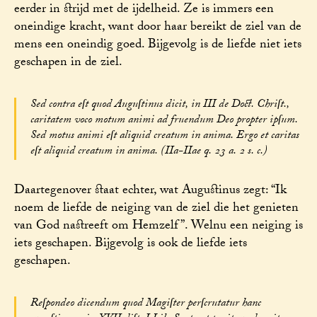
eerder in strijd met de ijdelheid. Ze is immers een
oneindige kracht, want door haar bereikt de ziel van de
mens een oneindig goed. Bijgevolg is de liefde niet iets
geschapen in de ziel.
Sed contra eſt quod Auguſtinus dicit, in III de Doct. Chriſt.,
caritatem voco motum animi ad fruendum Deo propter ipſum.
Sed motus animi eſt aliquid creatum in anima. Ergo et caritas
eſt aliquid creatum in anima. (IIa-IIae q. 23 a. 2 s. c.)
Daartegenover staat echter, wat Augustinus zegt: “Ik
noem de liefde de neiging van de ziel die het genieten
van God nastreeft om Hemzelf”. Welnu een neiging is
iets geschapen. Bijgevolg is ook de liefde iets
geschapen.
Reſpondeo dicendum quod Magiſter perſcrutatur hanc