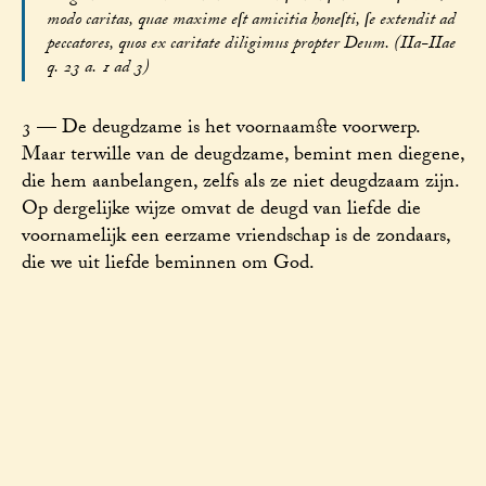
modo caritas, quae maxime eſt amicitia honeſti, ſe extendit ad
peccatores, quos ex caritate diligimus propter Deum. (IIa-IIae
q. 23 a. 1 ad 3)
3 — De deugdzame is het voornaamste voorwerp.
Maar terwille van de deugdzame, bemint men diegene,
die hem aanbelangen, zelfs als ze niet deugdzaam zijn.
Op dergelijke wijze omvat de deugd van liefde die
voornamelijk een eerzame vriendschap is de zondaars,
die we uit liefde beminnen om God.