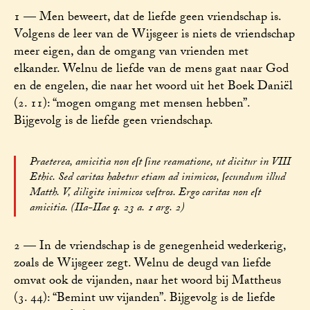
1 — Men beweert, dat de liefde geen vriendschap is.
Volgens de leer van de Wijsgeer is niets de vriendschap
meer eigen, dan de omgang van vrienden met
elkander. Welnu de liefde van de mens gaat naar God
en de engelen, die naar het woord uit het Boek Daniël
(2. 11): “mogen omgang met mensen hebben”.
Bijgevolg is de liefde geen vriendschap.
Praeterea, amicitia non eſt ſine reamatione, ut dicitur in VIII
Ethic. Sed caritas habetur etiam ad inimicos, ſecundum illud
Matth. V, diligite inimicos veſtros. Ergo caritas non eſt
amicitia. (IIa-IIae q. 23 a. 1 arg. 2)
2 — In de vriendschap is de genegenheid wederkerig,
zoals de Wijsgeer zegt. Welnu de deugd van liefde
omvat ook de vijanden, naar het woord bij Mattheus
(3. 44): “Bemint uw vijanden”. Bijgevolg is de liefde