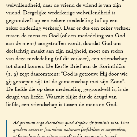
welwillendheid, daar de vriend de vriend is van zijn
vriend. Dergelijke wederkerige welwillendheid is
gegrondvest op een zekere mededeling (of op een
zeker onderling verkeer). Daar er dus een zeker verkeer
tussen de mens en God (of een mededeling van God
aan de mens) aangetroffen wordt, doordat God ons
deelachtig maakt aan zijn zaligheid, moet om reden
van deze mededeling (of dit verkeer), een vriendschap
tot stand komen. De Eerste Brief aan de Korinthiërs
(1. 9) zegt daaromtrent: “God is getrouw. Hij door wie
gij geroepen zijt tot de gemeenschap met zijn Zoon”.
De liefde die op deze mededeling gegrondvest is, is de
deugd van liefde. Waaruit blijkt dat de deugd van
liefde, een vriendschap is tussen de mens en God.
Ad primum ergo dicendum quod duplex eſt hominis vita. Una
quidem exterior ſecundum naturam ſenſibilem et corporalem,
et ſecundum hanc vitam non eſt nobis communicatio vel