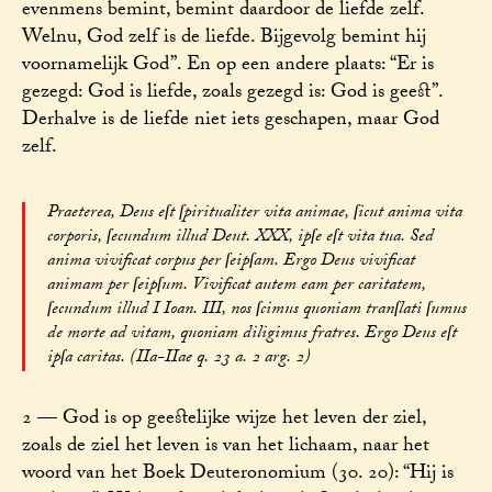
evenmens bemint, bemint daardoor de liefde zelf.
Welnu, God zelf is de liefde. Bijgevolg bemint hij
voornamelijk God”. En op een andere plaats: “Er is
gezegd: God is liefde, zoals gezegd is: God is geest”.
Derhalve is de liefde niet iets geschapen, maar God
zelf.
Praeterea, Deus eſt ſpiritualiter vita animae, ſicut anima vita
corporis, ſecundum illud Deut. XXX, ipſe eſt vita tua. Sed
anima vivificat corpus per ſeipſam. Ergo Deus vivificat
animam per ſeipſum. Vivificat autem eam per caritatem,
ſecundum illud I Ioan. III, nos ſcimus quoniam tranſlati ſumus
de morte ad vitam, quoniam diligimus fratres. Ergo Deus eſt
ipſa caritas. (IIa-IIae q. 23 a. 2 arg. 2)
2 — God is op geestelijke wijze het leven der ziel,
zoals de ziel het leven is van het lichaam, naar het
woord van het Boek Deuteronomium (30. 20): “Hij is