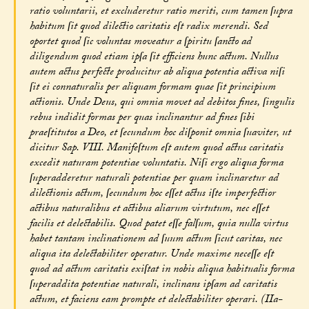
ratio voluntarii, et excluderetur ratio meriti, cum tamen ſupra
habitum ſit quod dilectio caritatis eſt radix merendi. Sed
oportet quod ſic voluntas moveatur a ſpiritu ſancto ad
diligendum quod etiam ipſa ſit efficiens hunc actum. Nullus
autem actus perfecte producitur ab aliqua potentia activa niſi
ſit ei connaturalis per aliquam formam quae ſit principium
actionis. Unde Deus, qui omnia movet ad debitos fines, ſingulis
rebus indidit formas per quas inclinantur ad fines ſibi
praeſtitutos a Deo, et ſecundum hoc diſponit omnia ſuaviter, ut
dicitur Sap. VIII. Manifeſtum eſt autem quod actus caritatis
excedit naturam potentiae voluntatis. Niſi ergo aliqua forma
ſuperadderetur naturali potentiae per quam inclinaretur ad
dilectionis actum, ſecundum hoc eſſet actus iſte imperfectior
actibus naturalibus et actibus aliarum virtutum, nec eſſet
facilis et delectabilis. Quod patet eſſe falſum, quia nulla virtus
habet tantam inclinationem ad ſuum actum ſicut caritas, nec
aliqua ita delectabiliter operatur. Unde maxime neceſſe eſt
quod ad actum caritatis exiſtat in nobis aliqua habitualis forma
ſuperaddita potentiae naturali, inclinans ipſam ad caritatis
actum, et faciens eam prompte et delectabiliter operari. (IIa-