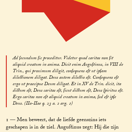
Ad ſecundum ſic proceditur. Videtur quod caritas non ſit
aliquid creatum in anima. Dicit enim Auguſtinus, in VIII de
Trin., qui proximum diligit, conſequens eſt ut ipſam
dilectionem diligat. Deus autem dilectio eſt. Conſequens eſt
ergo ut praecipue Deum diligat. Et in XV de Trin. dicit, ita
dictum eſt, Deus caritas eſt, ſicut dictum eſt, Deus ſpiritus eſt.
Ergo caritas non eſt aliquid creatum in anima, ſed eſt ipſe
Deus. (IIa-IIae q. 23 a. 2 arg. 1)
1 — Men beweert, dat de liefde geenszins iets
geschapen is in de ziel. Augustinus zegt: Hij die zijn