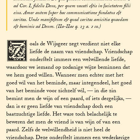
ad Cor. I, fidelis Deus, per quem vocati eſtis in ſocietatem filii
eius. Amor autem ſuper hac communicatione fundatus eſt
caritas. Unde manifeſtum eſt quod caritas amicitia quaedam
eſt hominis ad Deum. (IIa-IIae q. 23 a. 1 co.)
Z
oals de Wijsgeer zegt verdient niet elke
liefde de naam van vriendschap. Vriendschap
onderstelt immers een welwillende liefde,
waardoor we iemand op zodanige wijze beminnen dat
we hem goed willen. Wanneer men echter met het
goed wil van het beminde, maar integendeel, het goed
van het beminde voor zichzelf wil, — in die zin
bemint men de wijn of een paard, of iets dergelijks, —
dan is er geen liefde van vriendschap doch een
baatzuchtige liefde. Het ware toch belachelijk te
beweren dat men de vriend is van wijn of van een
paard. Zelfs de welwillendheid is niet heel de
vriendschap. Deze onderstelt immers een wederkerige