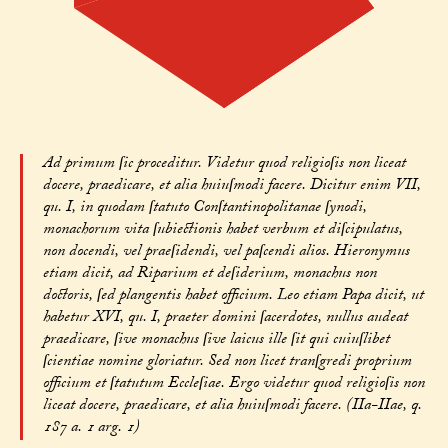
Ad primum ſic proceditur. Videtur quod religioſis non liceat
docere, praedicare, et alia huiuſmodi facere. Dicitur enim VII,
qu. I, in quodam ſtatuto Conſtantinopolitanae ſynodi,
monachorum vita ſubiectionis habet verbum et diſcipulatus,
non docendi, vel praeſidendi, vel paſcendi alios. Hieronymus
etiam dicit, ad Riparium et deſiderium, monachus non
doctoris, ſed plangentis habet officium. Leo etiam Papa dicit, ut
habetur XVI, qu. I, praeter domini ſacerdotes, nullus audeat
praedicare, ſive monachus ſive laicus ille ſit qui cuiuſlibet
ſcientiae nomine gloriatur. Sed non licet tranſgredi proprium
officium et ſtatutum Eccleſiae. Ergo videtur quod religioſis non
liceat docere, praedicare, et alia huiuſmodi facere. (IIa-IIae, q.
187 a. 1 arg. 1)