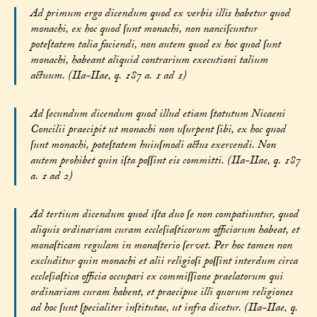
Ad primum ergo dicendum quod ex verbis illis habetur quod
monachi, ex hoc quod ſunt monachi, non nanciſcuntur
poteſtatem talia faciendi, non autem quod ex hoc quod ſunt
monachi, habeant aliquid contrarium executioni talium
actuum. (IIa-IIae, q. 187 a. 1 ad 1)
Ad ſecundum dicendum quod illud etiam ſtatutum Nicaeni
Concilii praecipit ut monachi non uſurpent ſibi, ex hoc quod
ſunt monachi, poteſtatem huiuſmodi actus exercendi. Non
autem prohibet quin iſta poſſint eis committi. (IIa-IIae, q. 187
a. 1 ad 2)
Ad tertium dicendum quod iſta duo ſe non compatiuntur, quod
aliquis ordinariam curam eccleſiaſticorum officiorum habeat, et
monaſticam regulam in monaſterio ſervet. Per hoc tamen non
excluditur quin monachi et alii religioſi poſſint interdum circa
eccleſiaſtica officia occupari ex commiſſione praelatorum qui
ordinariam curam habent, et praecipue illi quorum religiones
ad hoc ſunt ſpecialiter inſtitutae, ut infra dicetur. (IIa-IIae, q.