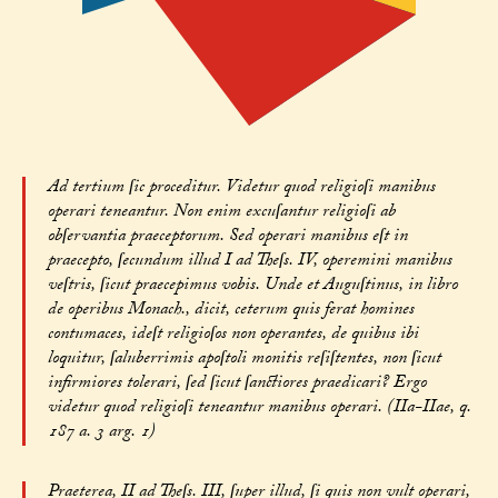
Ad tertium ſic proceditur. Videtur quod religioſi manibus
operari teneantur. Non enim excuſantur religioſi ab
obſervantia praeceptorum. Sed operari manibus eſt in
praecepto, ſecundum illud I ad Theſs. IV, operemini manibus
veſtris, ſicut praecepimus vobis. Unde et Auguſtinus, in libro
de operibus Monach., dicit, ceterum quis ferat homines
contumaces, ideſt religioſos non operantes, de quibus ibi
loquitur, ſaluberrimis apoſtoli monitis reſiſtentes, non ſicut
infirmiores tolerari, ſed ſicut ſanctiores praedicari? Ergo
videtur quod religioſi teneantur manibus operari. (IIa-IIae, q.
187 a. 3 arg. 1)
Praeterea, II ad Theſs. III, ſuper illud, ſi quis non vult operari,