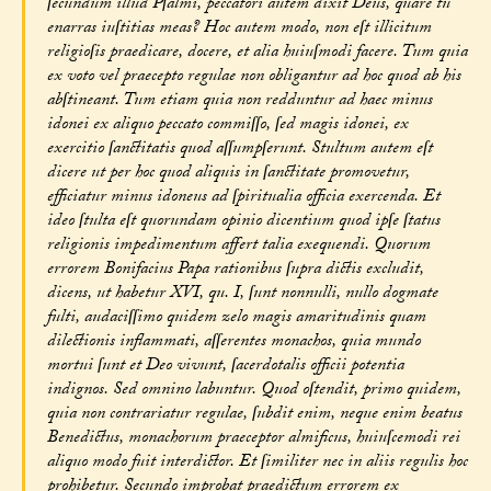
ſecundum illud Pſalmi, peccatori autem dixit Deus, quare tu
enarras iuſtitias meas? Hoc autem modo, non eſt illicitum
religioſis praedicare, docere, et alia huiuſmodi facere. Tum quia
ex voto vel praecepto regulae non obligantur ad hoc quod ab his
abſtineant. Tum etiam quia non redduntur ad haec minus
idonei ex aliquo peccato commiſſo, ſed magis idonei, ex
exercitio ſanctitatis quod aſſumpſerunt. Stultum autem eſt
dicere ut per hoc quod aliquis in ſanctitate promovetur,
efficiatur minus idoneus ad ſpiritualia officia exercenda. Et
ideo ſtulta eſt quorundam opinio dicentium quod ipſe ſtatus
religionis impedimentum affert talia exequendi. Quorum
errorem Bonifacius Papa rationibus ſupra dictis excludit,
dicens, ut habetur XVI, qu. I, ſunt nonnulli, nullo dogmate
fulti, audaciſſimo quidem zelo magis amaritudinis quam
dilectionis inflammati, aſſerentes monachos, quia mundo
mortui ſunt et Deo vivunt, ſacerdotalis officii potentia
indignos. Sed omnino labuntur. Quod oſtendit, primo quidem,
quia non contrariatur regulae, ſubdit enim, neque enim beatus
Benedictus, monachorum praeceptor almificus, huiuſcemodi rei
aliquo modo fuit interdictor. Et ſimiliter nec in aliis regulis hoc
prohibetur. Secundo improbat praedictum errorem ex