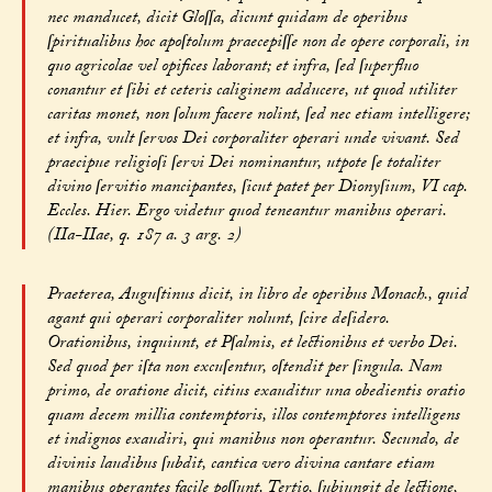
nec manducet, dicit Gloſſa, dicunt quidam de operibus
ſpiritualibus hoc apoſtolum praecepiſſe non de opere corporali, in
quo agricolae vel opifices laborant; et infra, ſed ſuperfluo
conantur et ſibi et ceteris caliginem adducere, ut quod utiliter
caritas monet, non ſolum facere nolint, ſed nec etiam intelligere;
et infra, vult ſervos Dei corporaliter operari unde vivant. Sed
praecipue religioſi ſervi Dei nominantur, utpote ſe totaliter
divino ſervitio mancipantes, ſicut patet per Dionyſium, VI cap.
Eccles. Hier. Ergo videtur quod teneantur manibus operari.
(IIa-IIae, q. 187 a. 3 arg. 2)
Praeterea, Auguſtinus dicit, in libro de operibus Monach., quid
agant qui operari corporaliter nolunt, ſcire deſidero.
Orationibus, inquiunt, et Pſalmis, et lectionibus et verbo Dei.
Sed quod per iſta non excuſentur, oſtendit per ſingula. Nam
primo, de oratione dicit, citius exauditur una obedientis oratio
quam decem millia contemptoris, illos contemptores intelligens
et indignos exaudiri, qui manibus non operantur. Secundo, de
divinis laudibus ſubdit, cantica vero divina cantare etiam
manibus operantes facile poſſunt. Tertio, ſubiungit de lectione,