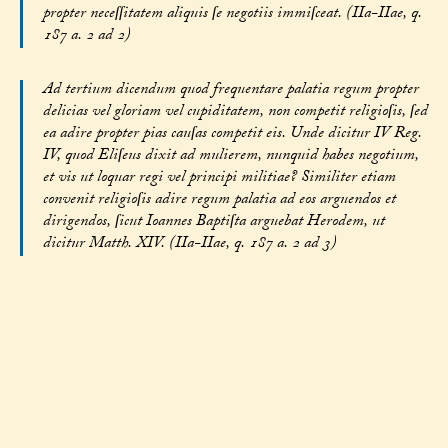
propter neceſſitatem aliquis ſe negotiis immiſceat. (IIa-IIae, q.
187 a. 2 ad 2)
Ad tertium dicendum quod frequentare palatia regum propter
delicias vel gloriam vel cupiditatem, non competit religioſis, ſed
ea adire propter pias cauſas competit eis. Unde dicitur IV Reg.
IV, quod Eliſeus dixit ad mulierem, nunquid habes negotium,
et vis ut loquar regi vel principi militiae? Similiter etiam
convenit religioſis adire regum palatia ad eos arguendos et
dirigendos, ſicut Ioannes Baptiſta arguebat Herodem, ut
dicitur Matth. XIV. (IIa-IIae, q. 187 a. 2 ad 3)