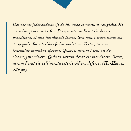
Deinde conſiderandum eſt de his quae competunt religioſis. Et
circa hoc quaeruntur ſex. Primo, utrum liceat eis docere,
praedicare, et alia huiuſmodi facere. Secundo, utrum liceat eis
de negotiis ſaecularibus ſe intromittere. Tertio, utrum
teneantur manibus operari. Quarto, utrum liceat eis de
eleemoſynis vivere. Quinto, utrum liceat eis mendicare. Sexto,
utrum liceat eis veſtimenta ceteris viliora deferre. (IIa-IIae, q.
187 pr.)