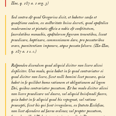
IIae, q. 187 a. 1 arg. 3)
Sed contra eſt quod Gregorius dicit, et habetur cauſa et
quaeſtione eadem, ex auctoritate huius decreti, quod apoſtolico
moderamine et pietatis officio a nobis eſt conſtitutum,
ſacerdotibus monachis, apoſtolorum figuram tenentibus, liceat
praedicare, baptizare, communionem dare, pro peccatoribus
orare, poenitentiam imponere, atque peccata ſolvere. (IIa-IIae,
q. 187 a. 1 s. c.)
Reſpondeo dicendum quod aliquid dicitur non licere alicui
dupliciter. Uno modo, quia habet in ſe quod contrariatur ei
quod dicitur non licere, ſicut nulli homini licet peccare, quia
habet in ſe quilibet homo rationem et obligationem ad legem
Dei, quibus contrariatur peccatum. Et hoc modo dicitur alicui
non licere praedicare vel docere, vel aliquid huiuſmodi facere,
quia habet in ſe aliquid quod his repugnat, vel ratione
praecepti, ſicut his qui ſunt irregulares, ex ſtatuto Eccleſiae,
non licet aſcendere ad ſacros ordines; vel propter peccatum,