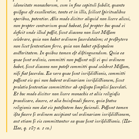
idoneitate monachorum, cum in fine capituli ſubdit, quanto
quiſque eſt excellentior, tanto et in illis, ſcilicet ſpiritualibus
operibus, potentior. Alio modo dicitur aliquid non licere alicui,
non propter contrarium quod habeat, ſed propter hoc quod ei
deficit unde illud poſſit, ſicut diacono non licet Miſſam
celebrare, quia non habet ordinem ſacerdotalem; et preſbytero
non licet ſententiam ferre, quia non habet epiſcopalem
auctoritatem. In quibus tamen eſt diſtinguendum. Quia ea
quae ſunt ordinis, committi non poſſunt niſi ei qui ordinem
habet, ſicut diacono non poteſt committi quod celebret Miſſam,
niſi fiat ſacerdos. Ea vero quae ſunt iuriſdictionis, committi
poſſunt eis qui non habent ordinariam iuriſdictionem, ſicut
prolatio ſententiae committitur ab epiſcopo ſimplici ſacerdoti.
Et hoc modo dicitur non licere monachis et aliis religioſis
praedicare, docere, et alia huiuſmodi facere, quia ſtatus
religionis non dat eis poteſtatem haec faciendi. Poſſunt tamen
iſta facere ſi ordinem accipiant vel ordinariam iuriſdictionem,
aut etiam ſi eis committantur ea quae ſunt iuriſdictionis. (IIa-
IIae, q. 187 a. 1 co.)