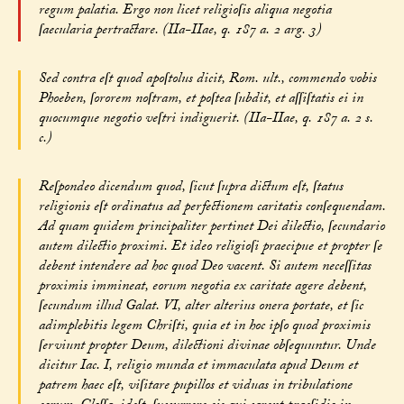
regum palatia. Ergo non licet religioſis aliqua negotia
ſaecularia pertractare. (IIa-IIae, q. 187 a. 2 arg. 3)
Sed contra eſt quod apoſtolus dicit, Rom. ult., commendo vobis
Phoeben, ſororem noſtram, et poſtea ſubdit, et aſſiſtatis ei in
quocumque negotio veſtri indiguerit. (IIa-IIae, q. 187 a. 2 s.
c.)
Reſpondeo dicendum quod, ſicut ſupra dictum eſt, ſtatus
religionis eſt ordinatus ad perfectionem caritatis conſequendam.
Ad quam quidem principaliter pertinet Dei dilectio, ſecundario
autem dilectio proximi. Et ideo religioſi praecipue et propter ſe
debent intendere ad hoc quod Deo vacent. Si autem neceſſitas
proximis immineat, eorum negotia ex caritate agere debent,
ſecundum illud Galat. VI, alter alterius onera portate, et ſic
adimplebitis legem Chriſti, quia et in hoc ipſo quod proximis
ſerviunt propter Deum, dilectioni divinae obſequuntur. Unde
dicitur Iac. I, religio munda et immaculata apud Deum et
patrem haec eſt, viſitare pupillos et viduas in tribulatione