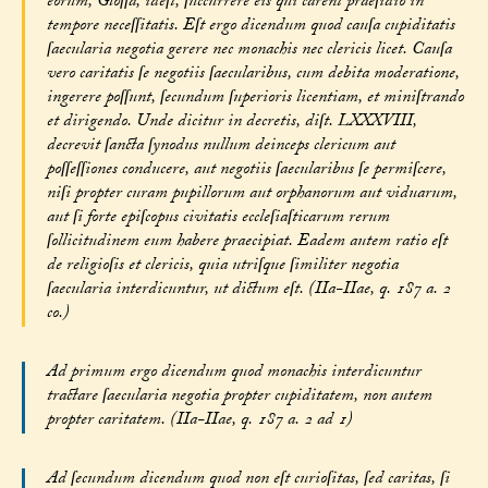
eorum, Gloſſa, ideſt, ſuccurrere eis qui carent praeſidio in
tempore neceſſitatis. Eſt ergo dicendum quod cauſa cupiditatis
ſaecularia negotia gerere nec monachis nec clericis licet. Cauſa
vero caritatis ſe negotiis ſaecularibus, cum debita moderatione,
ingerere poſſunt, ſecundum ſuperioris licentiam, et miniſtrando
et dirigendo. Unde dicitur in decretis, diſt. LXXXVIII,
decrevit ſancta ſynodus nullum deinceps clericum aut
poſſeſſiones conducere, aut negotiis ſaecularibus ſe permiſcere,
niſi propter curam pupillorum aut orphanorum aut viduarum,
aut ſi forte epiſcopus civitatis eccleſiaſticarum rerum
ſollicitudinem eum habere praecipiat. Eadem autem ratio eſt
de religioſis et clericis, quia utriſque ſimiliter negotia
ſaecularia interdicuntur, ut dictum eſt. (IIa-IIae, q. 187 a. 2
co.)
Ad primum ergo dicendum quod monachis interdicuntur
tractare ſaecularia negotia propter cupiditatem, non autem
propter caritatem. (IIa-IIae, q. 187 a. 2 ad 1)
Ad ſecundum dicendum quod non eſt curioſitas, ſed caritas, ſi