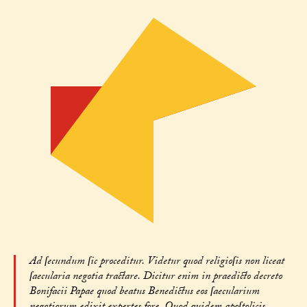
Ad ſecundum ſic proceditur. Videtur quod religioſis non liceat
ſaecularia negotia tractare. Dicitur enim in praedicto decreto
Bonifacii Papae quod beatus Benedictus eos ſaecularium