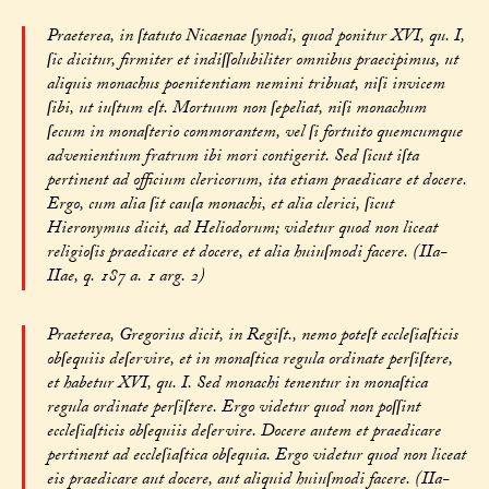
Praeterea, in ſtatuto Nicaenae ſynodi, quod ponitur XVI, qu. I,
ſic dicitur, firmiter et indiſſolubiliter omnibus praecipimus, ut
aliquis monachus poenitentiam nemini tribuat, niſi invicem
ſibi, ut iuſtum eſt. Mortuum non ſepeliat, niſi monachum
ſecum in monaſterio commorantem, vel ſi fortuito quemcumque
advenientium fratrum ibi mori contigerit. Sed ſicut iſta
pertinent ad officium clericorum, ita etiam praedicare et docere.
Ergo, cum alia ſit cauſa monachi, et alia clerici, ſicut
Hieronymus dicit, ad Heliodorum; videtur quod non liceat
religioſis praedicare et docere, et alia huiuſmodi facere. (IIa-
IIae, q. 187 a. 1 arg. 2)
Praeterea, Gregorius dicit, in Regiſt., nemo poteſt eccleſiaſticis
obſequiis deſervire, et in monaſtica regula ordinate perſiſtere,
et habetur XVI, qu. I. Sed monachi tenentur in monaſtica
regula ordinate perſiſtere. Ergo videtur quod non poſſint
eccleſiaſticis obſequiis deſervire. Docere autem et praedicare
pertinent ad eccleſiaſtica obſequia. Ergo videtur quod non liceat
eis praedicare aut docere, aut aliquid huiuſmodi facere. (IIa-