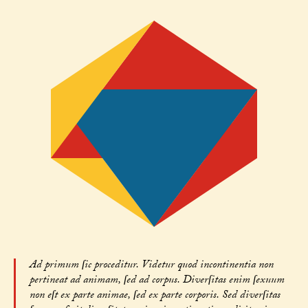
Ad primum ſic proceditur. Videtur quod incontinentia non
pertineat ad animam, ſed ad corpus. Diverſitas enim ſexuum
non eſt ex parte animae, ſed ex parte corporis. Sed diverſitas