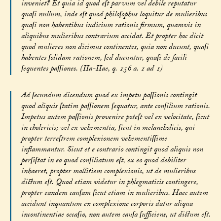
inveniet? Et quia id quod eſt parvum vel debile reputatur
quaſi nullum, inde eſt quod philoſophus loquitur de mulieribus
quaſi non habentibus iudicium rationis firmum, quamvis in
aliquibus mulieribus contrarium accidat. Et propter hoc dicit
quod mulieres non dicimus continentes, quia non ducunt, quaſi
habentes ſolidam rationem, ſed ducuntur, quaſi de facili
ſequentes paſſiones. (IIa-IIae, q. 156 a. 1 ad 1)
Ad ſecundum dicendum quod ex impetu paſſionis contingit
quod aliquis ſtatim paſſionem ſequatur, ante conſilium rationis.
Impetus autem paſſionis provenire poteſt vel ex velocitate, ſicut
in cholericis; vel ex vehementia, ſicut in melancholicis, qui
propter terreſtrem complexionem vehementiſſime
inflammantur. Sicut et e contrario contingit quod aliquis non
perſiſtat in eo quod conſiliatum eſt, ex eo quod debiliter
inhaeret, propter mollitiem complexionis, ut de mulieribus
dictum eſt. Quod etiam videtur in phlegmaticis contingere,
propter eandem cauſam ſicut etiam in mulieribus. Haec autem
accidunt inquantum ex complexione corporis datur aliqua
incontinentiae occaſio, non autem cauſa ſufficiens, ut dictum eſt.