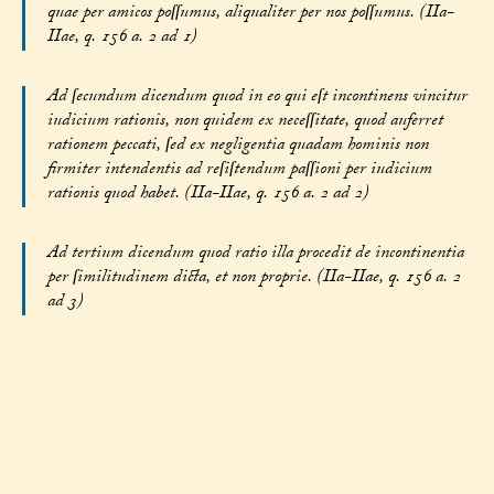
quae per amicos poſſumus, aliqualiter per nos poſſumus. (IIa-
IIae, q. 156 a. 2 ad 1)
Ad ſecundum dicendum quod in eo qui eſt incontinens vincitur
iudicium rationis, non quidem ex neceſſitate, quod auferret
rationem peccati, ſed ex negligentia quadam hominis non
firmiter intendentis ad reſiſtendum paſſioni per iudicium
rationis quod habet. (IIa-IIae, q. 156 a. 2 ad 2)
Ad tertium dicendum quod ratio illa procedit de incontinentia
per ſimilitudinem dicta, et non proprie. (IIa-IIae, q. 156 a. 2
ad 3)