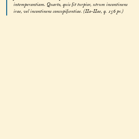
intemperantiam. Quarto, quis ſit turpior, utrum incontinens
irae, vel incontinens concupiſcentiae. (IIa-IIae, q. 156 pr.)