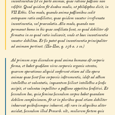
incontinentiae ſit ex parte animae, quae ratione paſſioni non
reſiſtit. Quod quidem fit duobus modis, ut philoſophus dicit, in
VII Ethic. Uno modo, quando anima paſſionibus cedit
antequam ratio conſilietur, quae quidem vocatur irrefrenata
incontinentia, vel praevolatio. Alio modo, quando non
permanet homo in his quae conſiliata ſunt, eo quod debiliter eſt
firmatus in eo quod ratio iudicavit, unde et haec incontinentia
vocatur debilitas. Et ſic patet quod incontinentia principaliter
ad animam pertinet. (IIa-IIae, q. 156 a. 1 co.)
Ad primum ergo dicendum quod anima humana eſt corporis
forma, et habet quaſdam vires corporeis organis utentes,
quarum operationes aliquid conferunt etiam ad illa opera
animae quae ſunt ſine corporeis inſtrumentis, ideſt ad actum
intellectus et voluntatis, inquantum ſcilicet intellectus a ſenſu
accipit, et voluntas impellitur a paſſione appetitus ſenſitivi. Et
ſecundum hoc, quia femina ſecundum corpus habet quandam
debilem complexionem, fit ut in pluribus quod etiam debiliter
inhaereat quibuſcumque inhaeret, etſi raro in aliquibus aliter
accidat, ſecundum illud Proverb. ult., mulierem fortem quis