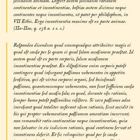
ſecundum animam. Differt autem ſecundum rationem
continentiae et incontinentiae, beſtias autem dicimus neque
continentes neque incontinentes, ut patet per philoſophum, in
VII Ethic. Ergo incontinentia maxime eſt ex parte animae.
(IIa-IIae, q. 156 a. 1 s. c.)
Reſpondeo dicendum quod unumquodque attribuitur magis ei
quod eſt cauſa per ſe quam ei quod ſolam occaſionem praeſtat. Id
autem quod eſt ex parte corporis, ſolum occaſionem
incontinentiae praeſtat. Ex diſpoſitione enim corporis poteſt
contingere quod inſurgant paſſiones vehementes in appetitu
ſenſitivo, qui eſt virtus corporei organi, ſed huiuſmodi
paſſiones, quantumcumque vehementes, non ſunt ſufficiens cauſa
incontinentiae ſed occaſio ſola; eo quod, durante uſu rationis,
ſemper homo poteſt paſſionibus reſiſtere. Si vero paſſiones adeo
increſcant quod totaliter auferant uſum rationis, ſicut accidit in
his qui propter vehementiam paſſionum amentiam incurrunt,
non remanebit ratio continentiae neque incontinentiae, quia
non ſalvatur in eis iudicium rationis, quod continens ſervat et
incontinens deſerit. Et ſic relinquitur quod per ſe cauſa