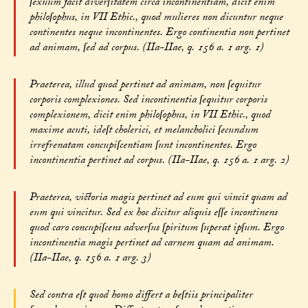
ſexuum facit diverſitatem circa incontinentiam, dicit enim
philoſophus, in VII Ethic., quod mulieres non dicuntur neque
continentes neque incontinentes. Ergo continentia non pertinet
ad animam, ſed ad corpus. (IIa-IIae, q. 156 a. 1 arg. 1)
Praeterea, illud quod pertinet ad animam, non ſequitur
corporis complexiones. Sed incontinentia ſequitur corporis
complexionem, dicit enim philoſophus, in VII Ethic., quod
maxime acuti, ideſt cholerici, et melancholici ſecundum
irrefrenatam concupiſcentiam ſunt incontinentes. Ergo
incontinentia pertinet ad corpus. (IIa-IIae, q. 156 a. 1 arg. 2)
Praeterea, victoria magis pertinet ad eum qui vincit quam ad
eum qui vincitur. Sed ex hoc dicitur aliquis eſſe incontinens
quod caro concupiſcens adverſus ſpiritum ſuperat ipſum. Ergo
incontinentia magis pertinet ad carnem quam ad animam.
(IIa-IIae, q. 156 a. 1 arg. 3)
Sed contra eſt quod homo differt a beſtiis principaliter