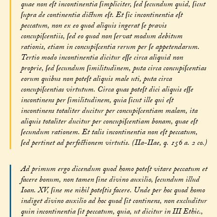
quae non eſt incontinentia ſimpliciter, ſed ſecundum quid, ſicut
ſupra de continentia dictum eſt. Et ſic incontinentia eſt
peccatum, non ex eo quod aliquis ingerat ſe pravis
concupiſcentiis, ſed eo quod non ſervat modum debitum
rationis, etiam in concupiſcentia rerum per ſe appetendarum.
Tertio modo incontinentia dicitur eſſe circa aliquid non
proprie, ſed ſecundum ſimilitudinem, puta circa concupiſcentias
eorum quibus non poteſt aliquis male uti, puta circa
concupiſcentias virtutum. Circa quas poteſt dici aliquis eſſe
incontinens per ſimilitudinem, quia ſicut ille qui eſt
incontinens totaliter ducitur per concupiſcentiam malam, ita
aliquis totaliter ducitur per concupiſcentiam bonam, quae eſt
ſecundum rationem. Et talis incontinentia non eſt peccatum,
ſed pertinet ad perfectionem virtutis. (IIa-IIae, q. 156 a. 2 co.)
Ad primum ergo dicendum quod homo poteſt vitare peccatum et
facere bonum, non tamen ſine divino auxilio, ſecundum illud
Ioan. XV, ſine me nihil poteſtis facere. Unde per hoc quod homo
indiget divino auxilio ad hoc quod ſit continens, non excluditur
quin incontinentia ſit peccatum, quia, ut dicitur in III Ethic.,