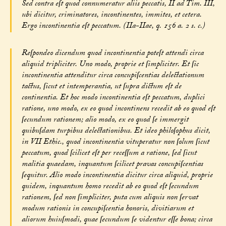
Sed contra eſt quod connumeratur aliis peccatis, II ad Tim. III,
ubi dicitur, criminatores, incontinentes, immites, et cetera.
Ergo incontinentia eſt peccatum. (IIa-IIae, q. 156 a. 2 s. c.)
Reſpondeo dicendum quod incontinentia poteſt attendi circa
aliquid tripliciter. Uno modo, proprie et ſimpliciter. Et ſic
incontinentia attenditur circa concupiſcentias delectationum
tactus, ſicut et intemperantia, ut ſupra dictum eſt de
continentia. Et hoc modo incontinentia eſt peccatum, duplici
ratione, uno modo, ex eo quod incontinens recedit ab eo quod eſt
ſecundum rationem; alio modo, ex eo quod ſe immergit
quibuſdam turpibus delectationibus. Et ideo philoſophus dicit,
in VII Ethic., quod incontinentia vituperatur non ſolum ſicut
peccatum, quod ſcilicet eſt per receſſum a ratione, ſed ſicut
malitia quaedam, inquantum ſcilicet pravas concupiſcentias
ſequitur. Alio modo incontinentia dicitur circa aliquid, proprie
quidem, inquantum homo recedit ab eo quod eſt ſecundum
rationem, ſed non ſimpliciter, puta cum aliquis non ſervat
modum rationis in concupiſcentia honoris, divitiarum et
aliorum huiuſmodi, quae ſecundum ſe videntur eſſe bona; circa