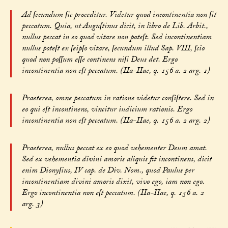
Ad ſecundum ſic proceditur. Videtur quod incontinentia non ſit
peccatum. Quia, ut Auguſtinus dicit, in libro de Lib. Arbit.,
nullus peccat in eo quod vitare non poteſt. Sed incontinentiam
nullus poteſt ex ſeipſo vitare, ſecundum illud Sap. VIII, ſcio
quod non poſſum eſſe continens niſi Deus det. Ergo
incontinentia non eſt peccatum. (IIa-IIae, q. 156 a. 2 arg. 1)
Praeterea, omne peccatum in ratione videtur conſiſtere. Sed in
eo qui eſt incontinens, vincitur iudicium rationis. Ergo
incontinentia non eſt peccatum. (IIa-IIae, q. 156 a. 2 arg. 2)
Praeterea, nullus peccat ex eo quod vehementer Deum amat.
Sed ex vehementia divini amoris aliquis fit incontinens, dicit
enim Dionyſius, IV cap. de Div. Nom., quod Paulus per
incontinentiam divini amoris dixit, vivo ego, iam non ego.
Ergo incontinentia non eſt peccatum. (IIa-IIae, q. 156 a. 2
arg. 3)