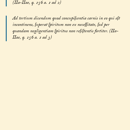
(IIa-IIae, q. 156 a. 1 ad 2)
Ad tertium dicendum quod concupiſcentia carnis in eo qui eſt
incontinens, ſuperat ſpiritum non ex neceſſitate, ſed per
quandam negligentiam ſpiritus non reſiſtentis fortiter. (IIa-
IIae, q. 156 a. 1 ad 3)