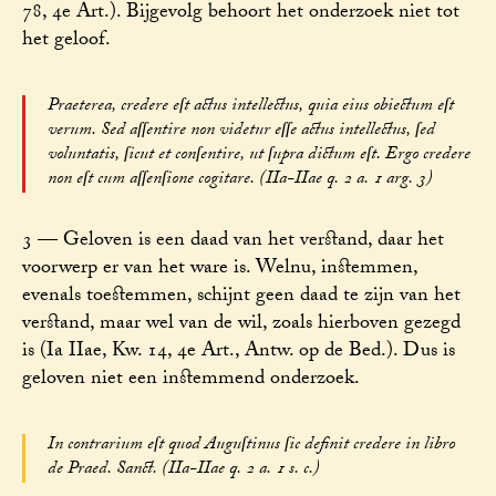
78, 4e Art.). Bijgevolg behoort het onderzoek niet tot
het geloof.
Praeterea, credere eſt actus intellectus, quia eius obiectum eſt
verum. Sed aſſentire non videtur eſſe actus intellectus, ſed
voluntatis, ſicut et conſentire, ut ſupra dictum eſt. Ergo credere
non eſt cum aſſenſione cogitare. (IIa-IIae q. 2 a. 1 arg. 3)
3 — Geloven is een daad van het verstand, daar het
voorwerp er van het ware is. Welnu, instemmen,
evenals toestemmen, schijnt geen daad te zijn van het
verstand, maar wel van de wil, zoals hierboven gezegd
is (Ia IIae, Kw. 14, 4e Art., Antw. op de Bed.). Dus is
geloven niet een instemmend onderzoek.
In contrarium eſt quod Auguſtinus ſic definit credere in libro
de Praed. Sanct. (IIa-IIae q. 2 a. 1 s. c.)