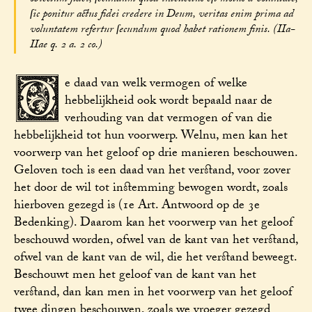
ſic ponitur actus fidei credere in Deum, veritas enim prima ad
voluntatem refertur ſecundum quod habet rationem finis. (IIa-
IIae q. 2 a. 2 co.)
D
e daad van welk vermogen of welke
hebbelijkheid ook wordt bepaald naar de
verhouding van dat vermogen of van die
hebbelijkheid tot hun voorwerp. Welnu, men kan het
voorwerp van het geloof op drie manieren beschouwen.
Geloven toch is een daad van het verstand, voor zover
het door de wil tot instemming bewogen wordt, zoals
hierboven gezegd is (1e Art. Antwoord op de 3e
Bedenking). Daarom kan het voorwerp van het geloof
beschouwd worden, ofwel van de kant van het verstand,
ofwel van de kant van de wil, die het verstand beweegt.
Beschouwt men het geloof van de kant van het
verstand, dan kan men in het voorwerp van het geloof
twee dingen beschouwen, zoals we vroeger gezegd