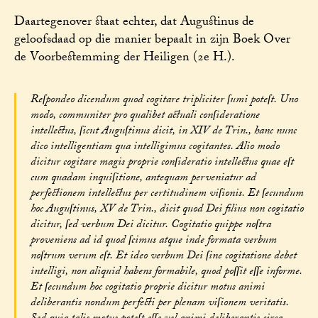
Daartegenover staat echter, dat Augustinus de
geloofsdaad op die manier bepaalt in zijn Boek Over
de Voorbestemming der Heiligen (2e H.).
Reſpondeo dicendum quod cogitare tripliciter ſumi poteſt. Uno
modo, communiter pro qualibet actuali conſideratione
intellectus, ſicut Auguſtinus dicit, in XIV de Trin., hanc nunc
dico intelligentiam qua intelligimus cogitantes. Alio modo
dicitur cogitare magis proprie conſideratio intellectus quae eſt
cum quadam inquiſitione, antequam perveniatur ad
perfectionem intellectus per certitudinem viſionis. Et ſecundum
hoc Auguſtinus, XV de Trin., dicit quod Dei filius non cogitatio
dicitur, ſed verbum Dei dicitur. Cogitatio quippe noſtra
proveniens ad id quod ſcimus atque inde formata verbum
noſtrum verum eſt. Et ideo verbum Dei ſine cogitatione debet
intelligi, non aliquid habens formabile, quod poſſit eſſe informe.
Et ſecundum hoc cogitatio proprie dicitur motus animi
deliberantis nondum perfecti per plenam viſionem veritatis.