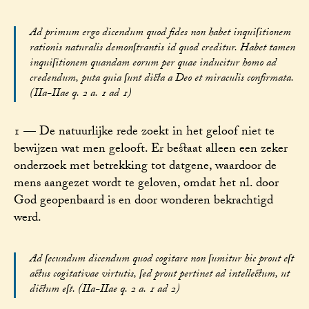
Ad primum ergo dicendum quod fides non habet inquiſitionem
rationis naturalis demonſtrantis id quod creditur. Habet tamen
inquiſitionem quandam eorum per quae inducitur homo ad
credendum, puta quia ſunt dicta a Deo et miraculis confirmata.
(IIa-IIae q. 2 a. 1 ad 1)
1 — De natuurlijke rede zoekt in het geloof niet te
bewijzen wat men gelooft. Er bestaat alleen een zeker
onderzoek met betrekking tot datgene, waardoor de
mens aangezet wordt te geloven, omdat het nl. door
God geopenbaard is en door wonderen bekrachtigd
werd.
Ad ſecundum dicendum quod cogitare non ſumitur hic prout eſt
actus cogitativae virtutis, ſed prout pertinet ad intellectum, ut
dictum eſt. (IIa-IIae q. 2 a. 1 ad 2)