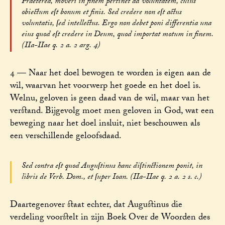
Praeterea, moveri in finem pertinet ad voluntatem, cuius
obiectum eſt bonum et finis. Sed credere non eſt actus
voluntatis, ſed intellectus. Ergo non debet poni differentia una
eius quod eſt credere in Deum, quod importat motum in finem.
(IIa-IIae q. 2 a. 2 arg. 4)
4 — Naar het doel bewogen te worden is eigen aan de
wil, waarvan het voorwerp het goede en het doel is.
Welnu, geloven is geen daad van de wil, maar van het
verstand. Bijgevolg moet men geloven in God, wat een
beweging naar het doel insluit, niet beschouwen als
een verschillende geloofsdaad.
Sed contra eſt quod Auguſtinus hanc diſtinctionem ponit, in
libris de Verb. Dom., et ſuper Ioan. (IIa-IIae q. 2 a. 2 s. c.)
Daartegenover staat echter, dat Augustinus die
verdeling voorstelt in zijn Boek Over de Woorden des