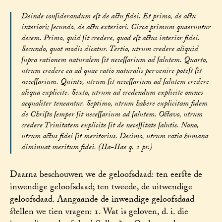
Deinde conſiderandum eſt de actu fidei. Et primo, de actu
interiori; ſecundo, de actu exteriori. Circa primum quaeruntur
decem. Primo, quid ſit credere, quod eſt actus interior fidei.
Secundo, quot modis dicatur. Tertio, utrum credere aliquid
ſupra rationem naturalem ſit neceſſarium ad ſalutem. Quarto,
utrum credere ea ad quae ratio naturalis pervenire poteſt ſit
neceſſarium. Quinto, utrum ſit neceſſarium ad ſalutem credere
aliqua explicite. Sexto, utrum ad credendum explicite omnes
aequaliter teneantur. Septimo, utrum habere explicitam fidem
de Chriſto ſemper ſit neceſſarium ad ſalutem. Octavo, utrum
credere Trinitatem explicite ſit de neceſſitate ſalutis. Nono,
utrum actus fidei ſit meritorius. Decimo, utrum ratio humana
diminuat meritum fidei. (IIa-IIae q. 2 pr.)
Daarna beschouwen we de geloofsdaad: ten eerste de
inwendige geloofsdaad; ten tweede, de uitwendige
geloofsdaad. Aangaande de inwendige geloofsdaad
stellen we tien vragen: 1. Wat is geloven, d. i. die