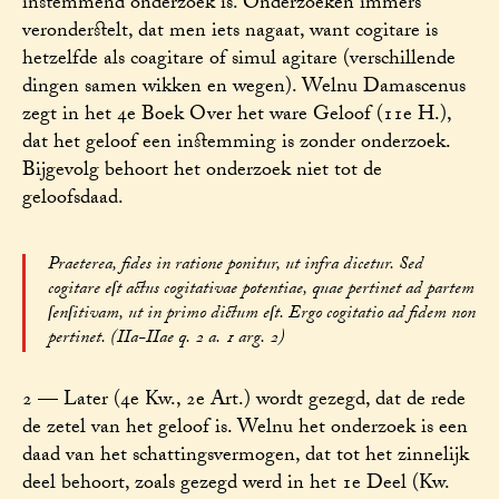
instemmend onderzoek is. Onderzoeken immers
veronderstelt, dat men iets nagaat, want cogitare is
hetzelfde als coagitare of simul agitare (verschillende
dingen samen wikken en wegen). Welnu Damascenus
zegt in het 4e Boek Over het ware Geloof (11e H.),
dat het geloof een instemming is zonder onderzoek.
Bijgevolg behoort het onderzoek niet tot de
geloofsdaad.
Praeterea, fides in ratione ponitur, ut infra dicetur. Sed
cogitare eſt actus cogitativae potentiae, quae pertinet ad partem
ſenſitivam, ut in primo dictum eſt. Ergo cogitatio ad fidem non
pertinet. (IIa-IIae q. 2 a. 1 arg. 2)
2 — Later (4e Kw., 2e Art.) wordt gezegd, dat de rede
de zetel van het geloof is. Welnu het onderzoek is een
daad van het schattingsvermogen, dat tot het zinnelijk
deel behoort, zoals gezegd werd in het 1e Deel (Kw.