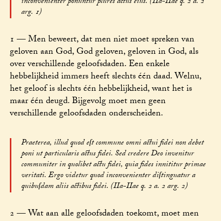
inconvenienter ponuntur plures actus eius. (IIa-IIae q. 2 a. 2
arg. 1)
1 — Men beweert, dat men niet moet spreken van
geloven aan God, God geloven, geloven in God, als
over verschillende geloofsdaden. Een enkele
hebbelijkheid immers heeft slechts één daad. Welnu,
het geloof is slechts één hebbelijkheid, want het is
maar één deugd. Bijgevolg moet men geen
verschillende geloofsdaden onderscheiden.
Praeterea, illud quod eſt commune omni actui fidei non debet
poni ut particularis actus fidei. Sed credere Deo invenitur
communiter in quolibet actu fidei, quia fides innititur primae
veritati. Ergo videtur quod inconvenienter diſtinguatur a
quibuſdam aliis actibus fidei. (IIa-IIae q. 2 a. 2 arg. 2)
2 — Wat aan alle geloofsdaden toekomt, moet men