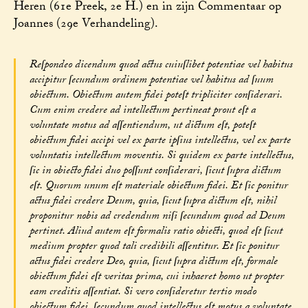
Heren (61e Preek, 2e H.) en in zijn Commentaar op
Joannes (29e Verhandeling).
Reſpondeo dicendum quod actus cuiuſlibet potentiae vel habitus
accipitur ſecundum ordinem potentiae vel habitus ad ſuum
obiectum. Obiectum autem fidei poteſt tripliciter conſiderari.
Cum enim credere ad intellectum pertineat prout eſt a
voluntate motus ad aſſentiendum, ut dictum eſt, poteſt
obiectum fidei accipi vel ex parte ipſius intellectus, vel ex parte
voluntatis intellectum moventis. Si quidem ex parte intellectus,
ſic in obiecto fidei duo poſſunt conſiderari, ſicut ſupra dictum
eſt. Quorum unum eſt materiale obiectum fidei. Et ſic ponitur
actus fidei credere Deum, quia, ſicut ſupra dictum eſt, nihil
proponitur nobis ad credendum niſi ſecundum quod ad Deum
pertinet. Aliud autem eſt formalis ratio obiecti, quod eſt ſicut
medium propter quod tali credibili aſſentitur. Et ſic ponitur
actus fidei credere Deo, quia, ſicut ſupra dictum eſt, formale
obiectum fidei eſt veritas prima, cui inhaeret homo ut propter
eam creditis aſſentiat. Si vero conſideretur tertio modo
obiectum fidei, ſecundum quod intellectus eſt motus a voluntate,