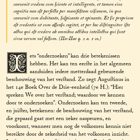
convenit credens cum ſciente et intelligente, et tamen eius
cognitio non eſt perfecta per manifeſtam viſionem, in quo
convenit cum dubitante, ſuſpicante et opinante. Et ſic proprium
eſt credentis ut cum aſſenſu cogitet, et per hoc diſtinguitur iſte
actus qui eſt credere ab omnibus actibus intellectus qui ſunt
circa verum vel falſum. (IIa-IIae q. 2 a. 1 co.)
I
ets “onderzoeken” kan drie betekenissen
hebben. Het kan ten eerste in het algemeen
aanduiden iedere metterdaad gebeurende
beschouwing van het verstand. Zo zegt Augustinus in
het 14e Boek Over de Drie-eenheid (7e H.): “Hier
spreken We over het verstand; waardoor we kennen
door te onderzoeken”. Onderzoeken kan ten tweede,
en juister, betekenen: de beschouwing van het verstand,
die gepaard gaat met een zeker naspeuren, en
voorkomt, wanneer men nog de volkomen kennis niet
bereikte door de zekerheid van het volkomen inzicht.