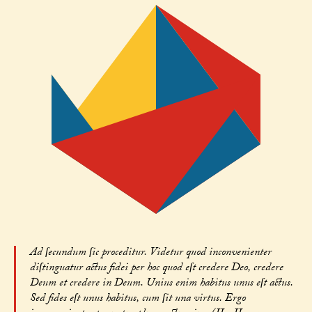
Ad ſecundum ſic proceditur. Videtur quod inconvenienter
diſtinguatur actus fidei per hoc quod eſt credere Deo, credere
Deum et credere in Deum. Unius enim habitus unus eſt actus.
Sed fides eſt unus habitus, cum ſit una virtus. Ergo