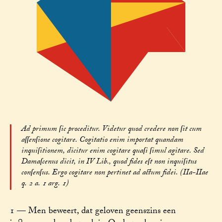
Ad primum ſic proceditur. Videtur quod credere non ſit cum
aſſenſione cogitare. Cogitatio enim importat quandam
inquiſitionem, dicitur enim cogitare quaſi ſimul agitare. Sed
Damaſcenus dicit, in IV Lib., quod fides eſt non inquiſitus
conſenſus. Ergo cogitare non pertinet ad actum fidei. (IIa-IIae
q. 2 a. 1 arg. 1)
1 — Men beweert, dat geloven geenszins een