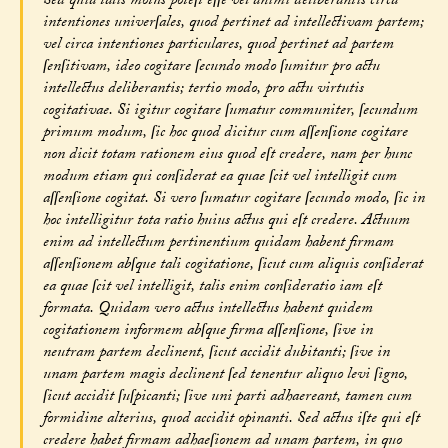
Sed quia talis motus poteſt eſſe vel animi deliberantis circa
intentiones univerſales, quod pertinet ad intellectivam partem;
vel circa intentiones particulares, quod pertinet ad partem
ſenſitivam, ideo cogitare ſecundo modo ſumitur pro actu
intellectus deliberantis; tertio modo, pro actu virtutis
cogitativae. Si igitur cogitare ſumatur communiter, ſecundum
primum modum, ſic hoc quod dicitur cum aſſenſione cogitare
non dicit totam rationem eius quod eſt credere, nam per hunc
modum etiam qui conſiderat ea quae ſcit vel intelligit cum
aſſenſione cogitat. Si vero ſumatur cogitare ſecundo modo, ſic in
hoc intelligitur tota ratio huius actus qui eſt credere. Actuum
enim ad intellectum pertinentium quidam habent firmam
aſſenſionem abſque tali cogitatione, ſicut cum aliquis conſiderat
ea quae ſcit vel intelligit, talis enim conſideratio iam eſt
formata. Quidam vero actus intellectus habent quidem
cogitationem informem abſque firma aſſenſione, ſive in
neutram partem declinent, ſicut accidit dubitanti; ſive in
unam partem magis declinent ſed tenentur aliquo levi ſigno,
ſicut accidit ſuſpicanti; ſive uni parti adhaereant, tamen cum
formidine alterius, quod accidit opinanti. Sed actus iſte qui eſt
credere habet firmam adhaeſionem ad unam partem, in quo