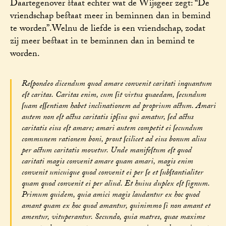
Daartegenover staat echter wat de Wijsgeer zegt: “De
vriendschap bestaat meer in beminnen dan in bemind
te worden”.Welnu de liefde is een vriendschap, zodat
zij meer bestaat in te beminnen dan in bemind te
worden.
Reſpondeo dicendum quod amare convenit caritati inquantum
eſt caritas. Caritas enim, cum ſit virtus quaedam, ſecundum
ſuam eſſentiam habet inclinationem ad proprium actum. Amari
autem non eſt actus caritatis ipſius qui amatur, ſed actus
caritatis eius eſt amare; amari autem competit ei ſecundum
communem rationem boni, prout ſcilicet ad eius bonum alius
per actum caritatis movetur. Unde manifeſtum eſt quod
caritati magis convenit amare quam amari, magis enim
convenit unicuique quod convenit ei per ſe et ſubſtantialiter
quam quod convenit ei per aliud. Et huius duplex eſt ſignum.
Primum quidem, quia amici magis laudantur ex hoc quod
amant quam ex hoc quod amantur, quinimmo ſi non amant et
amentur, vituperantur. Secundo, quia matres, quae maxime