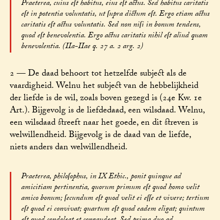
Praeterea, cuius eſt habitus, eius eſt actus. Sed habitus caritatis
eſt in potentia voluntatis, ut ſupra dictum eſt. Ergo etiam actus
caritatis eſt actus voluntatis. Sed non niſi in bonum tendens,
quod eſt benevolentia. Ergo actus caritatis nihil eſt aliud quam
benevolentia. (IIa-IIae q. 27 a. 2 arg. 2)
2 — De daad behoort tot hetzelfde subject als de
vaardigheid. Welnu het subject van de hebbelijkheid
der liefde is de wil, zoals boven gezegd is (24e Kw. 1e
Art.). Bijgevolg is de liefdedaad, een wilsdaad. Welnu,
een wilsdaad streeft naar het goede, en dit streven is
welwillendheid. Bijgevolg is de daad van de liefde,
niets anders dan welwillendheid.
Praeterea, philoſophus, in IX Ethic., ponit quinque ad
amicitiam pertinentia, quorum primum eſt quod homo velit
amico bonum; ſecundum eſt quod velit ei eſſe et vivere; tertium
eſt quod ei convivat; quartum eſt quod eadem eligat; quintum