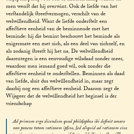
men wenst dat hij overwint. Ook de liefde van het
verstandelijk streefvermogen, verschilt van de
welwillendheid. Want de liefde onderstelt een
affectieve eenheid van de beminnende met het
beminde: hij die bemint beschouwt het beminde als
enigermate een met zich, als een deel van zichzelf, en
als zodanig streeft hij het na. De welwillendheid
daarentegen is een eenvoudige wilsdaad zonder meer,
waardoor men iemand goed wil, ook zonder die
affectieve eenheid te onderstellen. Beminnen als daad
van liefde, sluit dus welwillendheid in, maar zegt
daarbij nog een affectieve eenheid. Daarom zegt de
Wijsgeer dat de welwillendheid het beginsel is der
vriendschap
Ad primum ergo dicendum quod philoſophus ibi definit amare
non ponens totam rationem ipſius, ſed aliquid ad rationem eius