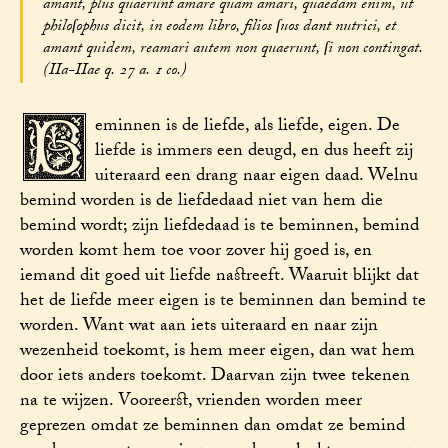
amant, plus quaerunt amare quam amari, quaedam enim, ut
philoſophus dicit, in eodem libro, filios ſuos dant nutrici, et
amant quidem, reamari autem non quaerunt, ſi non contingat.
(IIa-IIae q. 27 a. 1 co.)
B
eminnen is de liefde, als liefde, eigen. De
liefde is immers een deugd, en dus heeft zij
uiteraard een drang naar eigen daad. Welnu
bemind worden is de liefdedaad niet van hem die
bemind wordt; zijn liefdedaad is te beminnen, bemind
worden komt hem toe voor zover hij goed is, en
iemand dit goed uit liefde nastreeft. Waaruit blijkt dat
het de liefde meer eigen is te beminnen dan bemind te
worden. Want wat aan iets uiteraard en naar zijn
wezenheid toekomt, is hem meer eigen, dan wat hem
door iets anders toekomt. Daarvan zijn twee tekenen
na te wijzen. Vooreerst, vrienden worden meer
geprezen omdat ze beminnen dan omdat ze bemind