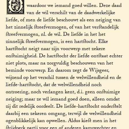
D
waardoor we iemand goed willen. Deze daad
van de wil verschilt van de daadwerkelijke
liefde, of men de liefde beschouwt als een neiging van
het zinnelijk streefvermogen, of van het verstandelijk
streefvermogen, nl. de wil. De liefde in het het
zinnelijk streefvermogen, is een hartstocht. Elke
hartstocht neigt naar zijn voorwerp met zekere
onstuimigheid. De hartstocht der liefde ontstaat echter
niet plots, maar na zorgvuldig beschouwen van het
beminde voorwerp. En daarom zegt de Wijsgeer,
wijzend op het verschil tussen de welwillendheid en de
liefde-hartstocht, dat de welwillendheid noch
ontroering, noch verlangen kent, d.i. geen onstuimige
neiging; maar ze wil iemand goed doen, alleen omdat
zij dit redelijk oordeelt. De liefde-hartstocht onderstelt
daarbij een zekeren omgang, terwijl de welwillendheid
ogenblikkelijk kan opwellen. Aldus kiest men in het
strijdperk partij voor een of anderen kampvechter en