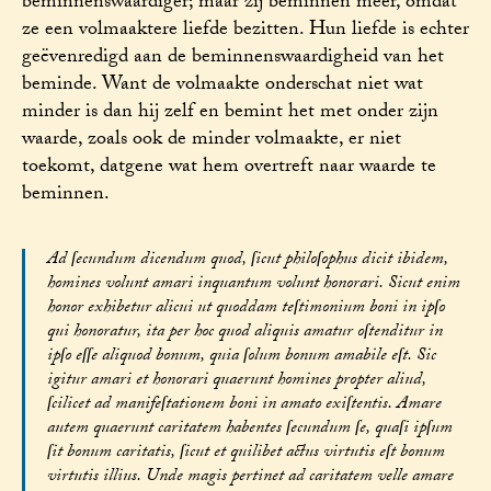
beminnenswaardiger; maar zij beminnen meer, omdat
ze een volmaaktere liefde bezitten. Hun liefde is echter
geëvenredigd aan de beminnenswaardigheid van het
beminde. Want de volmaakte onderschat niet wat
minder is dan hij zelf en bemint het met onder zijn
waarde, zoals ook de minder volmaakte, er niet
toekomt, datgene wat hem overtreft naar waarde te
beminnen.
Ad ſecundum dicendum quod, ſicut philoſophus dicit ibidem,
homines volunt amari inquantum volunt honorari. Sicut enim
honor exhibetur alicui ut quoddam teſtimonium boni in ipſo
qui honoratur, ita per hoc quod aliquis amatur oſtenditur in
ipſo eſſe aliquod bonum, quia ſolum bonum amabile eſt. Sic
igitur amari et honorari quaerunt homines propter aliud,
ſcilicet ad manifeſtationem boni in amato exiſtentis. Amare
autem quaerunt caritatem habentes ſecundum ſe, quaſi ipſum
ſit bonum caritatis, ſicut et quilibet actus virtutis eſt bonum
virtutis illius. Unde magis pertinet ad caritatem velle amare