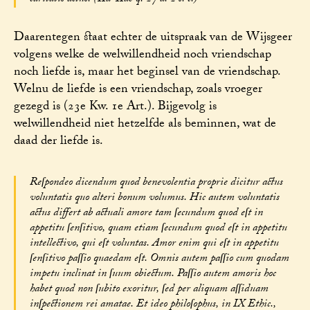
Daarentegen staat echter de uitspraak van de Wijsgeer
volgens welke de welwillendheid noch vriendschap
noch liefde is, maar het beginsel van de vriendschap.
Welnu de liefde is een vriendschap, zoals vroeger
gezegd is (23e Kw. 1e Art.). Bijgevolg is
welwillendheid niet hetzelfde als beminnen, wat de
daad der liefde is.
Reſpondeo dicendum quod benevolentia proprie dicitur actus
voluntatis quo alteri bonum volumus. Hic autem voluntatis
actus differt ab actuali amore tam ſecundum quod eſt in
appetitu ſenſitivo, quam etiam ſecundum quod eſt in appetitu
intellectivo, qui eſt voluntas. Amor enim qui eſt in appetitu
ſenſitivo paſſio quaedam eſt. Omnis autem paſſio cum quodam
impetu inclinat in ſuum obiectum. Paſſio autem amoris hoc
habet quod non ſubito exoritur, ſed per aliquam aſſiduam
inſpectionem rei amatae. Et ideo philoſophus, in IX Ethic.,