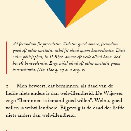
Ad ſecundum ſic proceditur. Videtur quod amare, ſecundum
quod eſt actus caritatis, nihil ſit aliud quam benevolentia. Dicit
enim philoſophus, in II Rhet. amare eſt velle alicui bona. Sed
hoc eſt benevolentia. Ergo nihil aliud eſt actus caritatis quam
benevolentia. (IIa-IIae q. 27 a. 2 arg. 1)
1 — Men beweert, dat beminnen, als daad van de
liefde niets anders is dan welwillendheid. De Wijsgeer
zegt: “Beminnen is iemand goed willen”. Welnu, goed
willen is welwillendheid. Bijgevolg is de daad der liefde
niets anders dan welwillendheid.