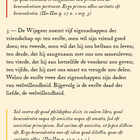
eſt quod condoleat et congaudeat. Sed prima duo ad
benevolentiam pertinent. Ergo primus actus caritatis eſt
benevolentia. (IIa-IIae q. 27 a. 2 arg. 3)
3 — De Wijsgeer noemt vijf eigenschappen der
vriendschap op: ten eerste, men wil zijn vriend goed
doen; ten tweede, men wil dat hij zou bestaan en leven;
ten derde, dat hij aangenaam met ons zou samenleven;
ten vierde, dat hij aan hetzelfde de voorkeur zou geven;
ten vijfde, dat hij met ons smart en vreugde zou delen.
Welnu de eerste twee dier eigenschappen zijn daden
van welwillendheid. Bijgevolg is de eerste daad der
liefde, de welwillendheid.
Sed contra eſt quod philoſophus dicit, in eodem libro, quod
benevolentia neque eſt amicitia neque eſt amatio, ſed eſt
amicitiae principium. Sed caritas eſt amicitia, ut ſupra dictum
eſt. Ergo benevolentia non eſt idem quod dilectio, quae eſt
caritatis actus. (IIa-IIae q. 27 a. 2 s. c.)