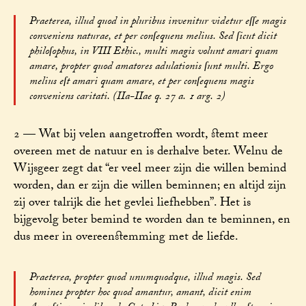
Praeterea, illud quod in pluribus invenitur videtur eſſe magis
conveniens naturae, et per conſequens melius. Sed ſicut dicit
philoſophus, in VIII Ethic., multi magis volunt amari quam
amare, propter quod amatores adulationis ſunt multi. Ergo
melius eſt amari quam amare, et per conſequens magis
conveniens caritati. (IIa-IIae q. 27 a. 1 arg. 2)
2 — Wat bij velen aangetroffen wordt, stemt meer
overeen met de natuur en is derhalve beter. Welnu de
Wijsgeer zegt dat “er veel meer zijn die willen bemind
worden, dan er zijn die willen beminnen; en altijd zijn
zij over talrijk die het gevlei liefhebben”. Het is
bijgevolg beter bemind te worden dan te beminnen, en
dus meer in overeenstemming met de liefde.
Praeterea, propter quod unumquodque, illud magis. Sed
homines propter hoc quod amantur, amant, dicit enim