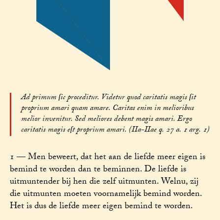
Ad primum ſic proceditur. Videtur quod caritatis magis ſit
proprium amari quam amare. Caritas enim in melioribus
melior invenitur. Sed meliores debent magis amari. Ergo
caritatis magis eſt proprium amari. (IIa-IIae q. 27 a. 1 arg. 1)
1 — Men beweert, dat het aan de liefde meer eigen is
bemind te worden dan te beminnen. De liefde is
uitmuntender bij hen die zelf uitmunten. Welnu, zij
die uitmunten moeten voornamelijk bemind worden.
Het is dus de liefde meer eigen bemind te worden.