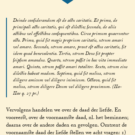
Deinde conſiderandum eſt de actu caritatis. Et primo, de
principali actu caritatis, qui eſt dilectio; ſecundo, de aliis
actibus vel effectibus conſequentibus. Circa primum quaeruntur
octo. Primo, quid ſit magis proprium caritatis, utrum amari
vel amare. Secundo, utrum amare, prout eſt actus caritatis, ſit
idem quod benevolentia. Tertio, utrum Deus ſit propter
ſeipſum amandus. Quarto, utrum poſſit in hac vita immediate
amari. Quinto, utrum poſſit amari totaliter. Sexto, utrum eius
dilectio habeat modum. Septimo, quid ſit melius, utrum
diligere amicum vel diligere inimicum. Octavo, quid ſit
melius, utrum diligere Deum vel diligere proximum. (IIa-
IIae q. 27 pr.)
Vervolgens handelen we over de daad der liefde. En
vooreerst, over de voornaamste daad, nl. het beminnen;
daarna over de andere daden en gevolgen. Omtrent de
voornaamste daad der liefde stellen we acht vragen: 1)