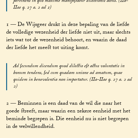
pertinens in quo maxime manifeſtatur dilectionis actus. (IIa-
IIae q. 27 a. 2 ad 1)
1 — De Wijsgeer drukt in deze bepaling van de liefde
de volledige wezenheid der liefde niet uit, maar slechts
iets wat tot de wezenheid behoort, en waarin de daad
der liefde het meest tot uiting komt.
Ad ſecundum dicendum quod dilectio eſt actus voluntatis in
bonum tendens, ſed cum quadam unione ad amatum, quae
quidem in benevolentia non importatur. (IIa-IIae q. 27 a. 2 ad
2)
2 — Beminnen is een daad van de wil die naar het
goede streeft, maar waarin een zekere eenheid met het
beminde begrepen is. Die eenheid nu is niet begrepen
in de welwillendheid.