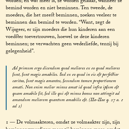
worden; en wat meer is, ze worden gelaakt, wanneer ze
bemind worden en niet beminnen. Ten tweede, de
moeders, die het meest beminnen, zoeken veeleer te
beminnen dan bemind te worden. “Want, zegt de
Wijsgeer, er zijn moeders die hun kinderen aan een
voedster toevertrouwen, hoewel ze deze kinderen
beminnen; ze verwachten geen wederliefde, tenzij bij
gelegenheid”.
Ad primum ergo dicendum quod meliores ex eo quod meliores
ſunt, ſunt magis amabiles. Sed ex eo quod in eis eſt perfectior
caritas, ſunt magis amantes, ſecundum tamen proportionem
amati. Non enim melior minus amat id quod infra ipſum eſt
quam amabile ſit, ſed ille qui eſt minus bonus non attingit ad
amandum meliorem quantum amabilis eſt. (IIa-IIae q. 27 a. 1
ad 1)
1 — De volmaakteren, omdat ze volmaakter zijn, zijn