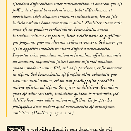
oſtendens differentiam inter benevolentiam et amorem qui eſt
paſſio, dicit quod benevolentia non habet diſtenſionem et
appetitum, ideſt aliquem impetum inclinationis, ſed ex ſolo
iudicio rationis homo vult bonum alicui. Similiter etiam talis
amor eſt ex quadam conſuetudine, benevolentia autem
interdum oritur ex repentino, ſicut accidit nobis de pugilibus
qui pugnant, quorum alterum vellemus vincere. Sed amor qui
eſt in appetitu intellectivo etiam differt a benevolentia.
Importat enim quandam unionem ſecundum affectus amantis
ad amatum, inquantum ſcilicet amans aeſtimat amatum
quodammodo ut unum ſibi, vel ad ſe pertinens, et ſic movetur
in ipſum. Sed benevolentia eſt ſimplex actus voluntatis quo
volumus alicui bonum, etiam non praeſuppoſita praedicta
unione affectus ad ipſum. Sic igitur in dilectione, ſecundum
quod eſt actus caritatis, includitur quidem benevolentia, ſed
dilectio ſive amor addit unionem affectus. Et propter hoc
philoſophus dicit ibidem quod benevolentia eſt principium
amicitiae. (IIa-IIae q. 27 a. 2 co.)
e welwillendheid is een daad van de wil