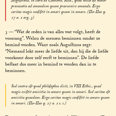
Auguſtinus, in libro de Catechiz. Rud., quod nulla eſt maior
provocatio ad amandum quam praevenire amando. Ergo
caritas magis conſiſtit in amari quam in amare. (IIa-IIae q.
27 a. 1 arg. 3)
3 — “Wat de reden is van alles wat volgt, heeft de
voorrang”. Welnu de mensen beminnen omdat ze
bemind worden. Want zoals Augustinus zegt:
“Niemand lokt meer de liefde uit, dan hij die de liefde
voorkomt door zelf eerst te beminnen”. De liefde
bestaat dus meer in bemind te worden dan in te
beminnen.
Sed contra eſt quod philoſophus dicit, in VIII Ethic., quod
magis exiſtit amicitia in amare quam in amari. Sed caritas eſt
amicitia quaedam. Ergo caritas magis conſiſtit in amare quam
in amari. (IIa-IIae q. 27 a. 1 s. c.)