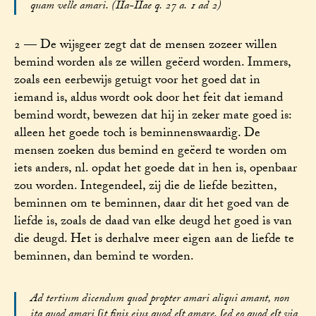
quam velle amari. (IIa-IIae q. 27 a. 1 ad 2)
2 — De wijsgeer zegt dat de mensen zozeer willen
bemind worden als ze willen geëerd worden. Immers,
zoals een eerbewijs getuigt voor het goed dat in
iemand is, aldus wordt ook door het feit dat iemand
bemind wordt, bewezen dat hij in zeker mate goed is:
alleen het goede toch is beminnenswaardig. De
mensen zoeken dus bemind en geëerd te worden om
iets anders, nl. opdat het goede dat in hen is, openbaar
zou worden. Integendeel, zij die de liefde bezitten,
beminnen om te beminnen, daar dit het goed van de
liefde is, zoals de daad van elke deugd het goed is van
die deugd. Het is derhalve meer eigen aan de liefde te
beminnen, dan bemind te worden.
Ad tertium dicendum quod propter amari aliqui amant, non
ita quod amari ſit finis eius quod eſt amare, ſed eo quod eſt via