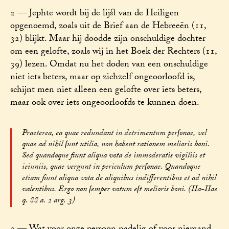
2 — Jephte wordt bij de lijst van de Heiligen
opgenoemd, zoals uit de Brief aan de Hebreeën (11,
32) blijkt. Maar hij doodde zijn onschuldige dochter
om een gelofte, zoals wij in het Boek der Rechters (11,
39) lezen. Omdat nu het doden van een onschuldige
niet iets beters, maar op zichzelf ongeoorloofd is,
schijnt men niet alleen een gelofte over iets beters,
maar ook over iets ongeoorloofds te kunnen doen.
Praeterea, ea quae redundant in detrimentum perſonae, vel
quae ad nihil ſunt utilia, non habent rationem melioris boni.
Sed quandoque fiunt aliqua vota de immoderatis vigiliis et
ieiuniis, quae vergunt in periculum perſonae. Quandoque
etiam fiunt aliqua vota de aliquibus indifferentibus et ad nihil
valentibus. Ergo non ſemper votum eſt melioris boni. (IIa-IIae
q. 88 a. 2 arg. 3)