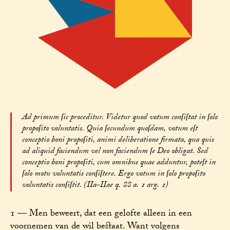
Ad primum ſic proceditur. Videtur quod votum conſiſtat in ſolo
propoſito voluntatis. Quia ſecundum quoſdam, votum eſt
conceptio boni propoſiti, animi deliberatione firmata, qua quis
ad aliquid faciendum vel non faciendum ſe Deo obligat. Sed
conceptio boni propoſiti, cum omnibus quae adduntur, poteſt in
ſolo motu voluntatis conſiſtere. Ergo votum in ſolo propoſito
voluntatis conſiſtit. (IIa-IIae q. 88 a. 1 arg. 1)
1 — Men beweert, dat een gelofte alleen in een
voornemen van de wil bestaat. Want volgens