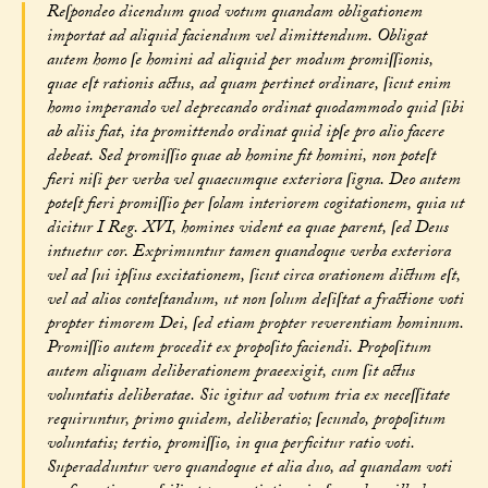
Reſpondeo dicendum quod votum quandam obligationem
importat ad aliquid faciendum vel dimittendum. Obligat
autem homo ſe homini ad aliquid per modum promiſſionis,
quae eſt rationis actus, ad quam pertinet ordinare, ſicut enim
homo imperando vel deprecando ordinat quodammodo quid ſibi
ab aliis fiat, ita promittendo ordinat quid ipſe pro alio facere
debeat. Sed promiſſio quae ab homine fit homini, non poteſt
fieri niſi per verba vel quaecumque exteriora ſigna. Deo autem
poteſt fieri promiſſio per ſolam interiorem cogitationem, quia ut
dicitur I Reg. XVI, homines vident ea quae parent, ſed Deus
intuetur cor. Exprimuntur tamen quandoque verba exteriora
vel ad ſui ipſius excitationem, ſicut circa orationem dictum eſt,
vel ad alios conteſtandum, ut non ſolum deſiſtat a fractione voti
propter timorem Dei, ſed etiam propter reverentiam hominum.
Promiſſio autem procedit ex propoſito faciendi. Propoſitum
autem aliquam deliberationem praeexigit, cum ſit actus
voluntatis deliberatae. Sic igitur ad votum tria ex neceſſitate
requiruntur, primo quidem, deliberatio; ſecundo, propoſitum
voluntatis; tertio, promiſſio, in qua perficitur ratio voti.
Superadduntur vero quandoque et alia duo, ad quandam voti