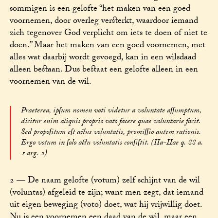
sommigen is een gelofte “het maken van een goed
voornemen, door overleg versterkt, waardoor iemand
zich tegenover God verplicht om iets te doen of niet te
doen.” Maar het maken van een goed voornemen, met
alles wat daarbij wordt gevoegd, kan in een wilsdaad
alleen bestaan. Dus bestaat een gelofte alleen in een
voornemen van de wil.
Praeterea, ipſum nomen voti videtur a voluntate aſſumptum,
dicitur enim aliquis proprio voto facere quae voluntarie facit.
Sed propoſitum eſt actus voluntatis, promiſſio autem rationis.
Ergo votum in ſolo actu voluntatis conſiſtit. (IIa-IIae q. 88 a.
1 arg. 2)
2 — De naam gelofte (votum) zelf schijnt van de wil
(voluntas) afgeleid te zijn; want men zegt, dat iemand
uit eigen beweging (voto) doet, wat hij vrijwillig doet.
Nu is een voornemen een daad van de wil, maar een