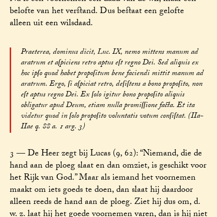
belofte van het verstand. Dus bestaat een gelofte
alleen uit een wilsdaad.
Praeterea, dominus dicit, Luc. IX, nemo mittens manum ad
aratrum et aſpiciens retro aptus eſt regno Dei. Sed aliquis ex
hoc ipſo quod habet propoſitum bene faciendi mittit manum ad
aratrum. Ergo, ſi aſpiciat retro, deſiſtens a bono propoſito, non
eſt aptus regno Dei. Ex ſolo igitur bono propoſito aliquis
obligatur apud Deum, etiam nulla promiſſione facta. Et ita
videtur quod in ſolo propoſito voluntatis votum conſiſtat. (IIa-
IIae q. 88 a. 1 arg. 3)
3 — De Heer zegt bij Lucas (9, 62): “Niemand, die de
hand aan de ploeg slaat en dan omziet, is geschikt voor
het Rijk van God.” Maar als iemand het voornemen
maakt om iets goeds te doen, dan slaat hij daardoor
alleen reeds de hand aan de ploeg. Ziet hij dus om, d.
w. z. laat hij het goede voornemen varen, dan is hij niet