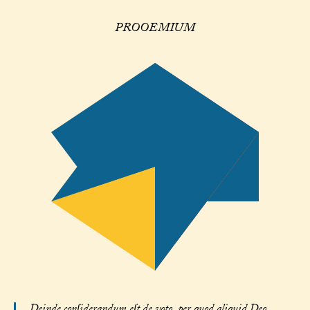
PROOEMIUM
Deinde conſiderandum eſt de voto, per quod aliquid Deo