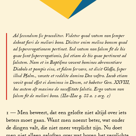
Ad ſecundum ſic proceditur. Videtur quod votum non ſemper
debeat fieri de meliori bono. Dicitur enim melius bonum quod
ad ſupererogationem pertinet. Sed votum non ſolum fit de his
quae ſunt ſupererogationis, ſed etiam de his quae pertinent ad
ſalutem. Nam et in Baptiſmo vovent homines abrenuntiare
Diabolo et pompis eius, et fidem ſervare, ut dicit Gloſſa, ſuper
illud Pſalm., vovete et reddite domino Deo veſtro. Iacob etiam
vovit quod eſſet ei dominus in Deum, ut habetur Gen. XXVIII,
hoc autem eſt maxime de neceſſitate ſalutis. Ergo votum non
ſolum fit de meliori bono. (IIa-IIae q. 88 a. 2 arg. 1)
1 — Men beweert, dat een gelofte niet altijd over iets
beters moet gaan. Want men noemt beter, wat onder
de dingen valt, die niet meer verplicht zijn. Nu doet