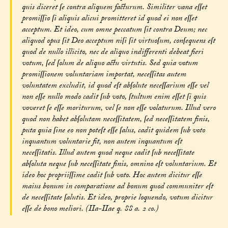
quis diceret ſe contra aliquem facturum. Similiter vana eſſet
promiſſio ſi aliquis alicui promitteret id quod ei non eſſet
acceptum. Et ideo, cum omne peccatum ſit contra Deum; nec
aliquod opus ſit Deo acceptum niſi ſit virtuoſum, conſequens eſt
quod de nullo illicito, nec de aliquo indifferenti debeat fieri
votum, ſed ſolum de aliquo actu virtutis. Sed quia votum
promiſſionem voluntariam importat, neceſſitas autem
voluntatem excludit, id quod eſt abſolute neceſſarium eſſe vel
non eſſe nullo modo cadit ſub voto, ſtultum enim eſſet ſi quis
voveret ſe eſſe moriturum, vel ſe non eſſe volaturum. Illud vero
quod non habet abſolutam neceſſitatem, ſed neceſſitatem finis,
puta quia ſine eo non poteſt eſſe ſalus, cadit quidem ſub voto
inquantum voluntarie fit, non autem inquantum eſt
neceſſitatis. Illud autem quod neque cadit ſub neceſſitate
abſoluta neque ſub neceſſitate finis, omnino eſt voluntarium. Et
ideo hoc propriiſſime cadit ſub voto. Hoc autem dicitur eſſe
maius bonum in comparatione ad bonum quod communiter eſt
de neceſſitate ſalutis. Et ideo, proprie loquendo, votum dicitur
eſſe de bono meliori. (IIa-IIae q. 88 a. 2 co.)