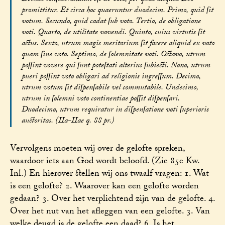
promittitur. Et circa hoc quaeruntur duodecim. Primo, quid ſit
votum. Secundo, quid cadat ſub voto. Tertio, de obligatione
voti. Quarto, de utilitate vovendi. Quinto, cuius virtutis ſit
actus. Sexto, utrum magis meritorium ſit facere aliquid ex voto
quam ſine voto. Septimo, de ſolemnitate voti. Octavo, utrum
poſſint vovere qui ſunt poteſtati alterius ſubiecti. Nono, utrum
pueri poſſint voto obligari ad religionis ingreſſum. Decimo,
utrum votum ſit diſpenſabile vel commutabile. Undecimo,
utrum in ſolemni voto continentiae poſſit diſpenſari.
Duodecimo, utrum requiratur in diſpenſatione voti ſuperioris
auctoritas. (IIa-IIae q. 88 pr.)
Vervolgens moeten wij over de gelofte spreken,
waardoor iets aan God wordt beloofd. (Zie 85e Kw.
Inl.) En hierover stellen wij ons twaalf vragen: 1. Wat
is een gelofte? 2. Waarover kan een gelofte worden
gedaan? 3. Over het verplichtend zijn van de gelofte. 4.
Over het nut van het afleggen van een gelofte. 3. Van
welke deugd is de gelofte een daad? 6. Is het