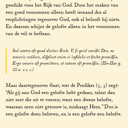
geschikt voor het Rijk van God. Door het maken van
een goed voornemen alleen heeft iemand dus al
verplichtingen tegenover God, ook al belooft hij niets.
En daarom schijnt de gelofte alleen in het voornemen
van de wil te bestaan.
Sed contra eſt quod dicitur Eccle. V, ſi quid voviſti Deo, ne
moreris reddere, diſplicet enim ei infidelis et ſtulta promiſſio.
Ergo vovere eſt promittere, et votum eſt promiſſio. (IIa-IIae q.
88 a. 1 s. c.)
Maar daartegenover staat, wat de Prediker (5, 3) zegt:
“Als gij aan God een gelofte hebt gedaan, talmt dan
niet met die uit te voeren; want een dwaze belofte,
waaraan men niet getrouw is, mishaagt Hem.” Dus is
een gelofte doen beloven, en is een gelofte een belofte.