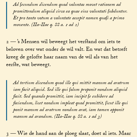
Ad ſecundum dicendum quod voluntas movet rationem ad
promittendum aliquid circa ea quae eius voluntati ſubduntur.
Et pro tanto votum a voluntate accepit nomen quaſi a primo
movente. (IIa-IIae q. 88 a. 1 ad 2)
2 — ’s Mensen wil beweegt het verstand om iets te
beloven over wat onder de wil valt. En wat dat betreft
kreeg de gelofte haar naam van de wil als van het
eerste, wat beweegt.
Ad tertium dicendum quod ille qui mittit manum ad aratrum
iam facit aliquid. Sed ille qui ſolum proponit nondum aliquid
facit. Sed quando promittit, iam incipit ſe exhibere ad
faciendum, licet nondum impleat quod promittit, ſicut ille qui
ponit manum ad aratrum nondum arat, iam tamen apponit
manum ad arandum. (IIa-IIae q. 88 a. 1 ad 3)
3 — Wie de hand aan de ploeg slaat, doet al iets. Maar