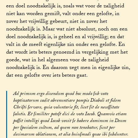
een doel noodzakelijk is, zoals wat voor de zaligheid
niet kan worden gemist, valt onder een gelofte, in
zover het vrijwillig gebeurt, niet in zover het
noodzakelijk is. Maar wat niet absoluut, noch om een
doel noodzakelijk is, is geheel en al vrijwillig; en dat
valt in de meest eigenlijke zin onder een gelofte. En
dat wordt iets beters genoemd in vergelijking met het
goede, wat in hel algemeen voor de zaligheid
noodzakelijk is. En daarom zegt men in eigenlijke zin,
dat een gelofte over iets beters gaat.
Ad primum ergo dicendum quod hoc modo ſub voto
baptizatorum cadit abrenuntiare pompis Diaboli et fidem
Chriſti ſervare, quia voluntarie fit, licet ſit de neceſſitate
ſalutis. Et ſimiliter poteſt dici de voto Iacob. Quamvis etiam
poſſit intelligi quod Iacob vovit ſe habere dominum in Deum
per ſpecialem cultum, ad quem non tenebatur, ſicut per
decimarum oblationem, et alia huiuſmodi quae ibi ſubduntur.