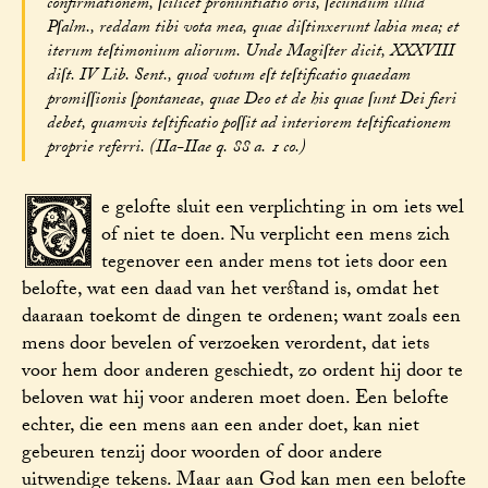
confirmationem, ſcilicet pronuntiatio oris, ſecundum illud
Pſalm., reddam tibi vota mea, quae diſtinxerunt labia mea; et
iterum teſtimonium aliorum. Unde Magiſter dicit, XXXVIII
diſt. IV Lib. Sent., quod votum eſt teſtificatio quaedam
promiſſionis ſpontaneae, quae Deo et de his quae ſunt Dei fieri
debet, quamvis teſtificatio poſſit ad interiorem teſtificationem
proprie referri. (IIa-IIae q. 88 a. 1 co.)
D
e gelofte sluit een verplichting in om iets wel
of niet te doen. Nu verplicht een mens zich
tegenover een ander mens tot iets door een
belofte, wat een daad van het verstand is, omdat het
daaraan toekomt de dingen te ordenen; want zoals een
mens door bevelen of verzoeken verordent, dat iets
voor hem door anderen geschiedt, zo ordent hij door te
beloven wat hij voor anderen moet doen. Een belofte
echter, die een mens aan een ander doet, kan niet
gebeuren tenzij door woorden of door andere
uitwendige tekens. Maar aan God kan men een belofte