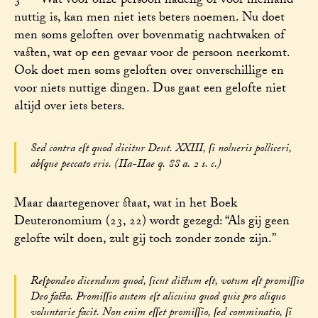
3 — Wat voor onze persoon nadelig of voor niemand
nuttig is, kan men niet iets beters noemen. Nu doet
men soms geloften over bovenmatig nachtwaken of
vasten, wat op een gevaar voor de persoon neerkomt.
Ook doet men soms geloften over onverschillige en
voor niets nuttige dingen. Dus gaat een gelofte niet
altijd over iets beters.
Sed contra eſt quod dicitur Deut. XXIII, ſi nolueris polliceri,
abſque peccato eris. (IIa-IIae q. 88 a. 2 s. c.)
Maar daartegenover staat, wat in het Boek
Deuteronomium (23, 22) wordt gezegd: “Als gij geen
gelofte wilt doen, zult gij toch zonder zonde zijn.”
Reſpondeo dicendum quod, ſicut dictum eſt, votum eſt promiſſio
Deo facta. Promiſſio autem eſt alicuius quod quis pro aliquo
voluntarie facit. Non enim eſſet promiſſio, ſed comminatio, ſi