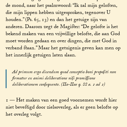
de mond, naar het psalmwoord: “Ik zal mijn geloften,
die mijn lippen hebben uitgesproken, tegenover U
houden.” (Ps. 65, 13) en dan het getuige zijn van
anderen. Daarom zegt de Magister: “De gelofte is het
bekend maken van een vrijwillige belofte, die aan God
moet worden gedaan en over dingen, die met God in
verband staan.” Maar het getuigenis geven kan men op
het innerlijk getuigen laten slaan.
Ad primum ergo dicendum quod conceptio boni propoſiti non
firmatur ex animi deliberatione niſi promiſſione
deliberationem conſequente. (IIa-IIae q. 88 a. 1 ad 1)
1 — Het maken van een goed voornemen wordt hier
niet bevestigd door zielsoverleg, als er geen belofte op
het overleg volgt.