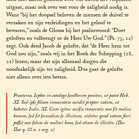
men niet alleen geloften over wat boven het verplichte
uitgaat, maar ook over wat voor de zaligheid nodig is.
Want “bij het doopsel beloven de mensen de duivel te
verzaken en zijn verleidingen en het geloof te
bewaren,” zoals de Glossa bij het psalmwoord: “Doet
geloften en volbrengt ze de Heer Uw God.” (Ps. 75, 12)
zegt. Ook deed Jacob de gelofte, dat “de Heer hem tot
God zou zijn,” zoals wij in het Boek der Schepping (28,
21) lezen; maar dat zijn allemaal dingen die
noodzakelijk zijn ter zaligheid. Dus gaat de gelofte
niet alleen over iets beters.
Praeterea, Iephte in catalogo ſanctorum ponitur, ut patet Heb.
XI. Sed ipſe filiam innocentem occidit propter votum, ut
habetur Iudic. XI. Cum igitur occiſio innocentis non ſit melius
bonum, ſed ſit ſecundum ſe illicitum, videtur quod votum fieri
poſſit non ſolum de meliori bono, ſed etiam de illicitis. (IIa-
IIae q. 88 a. 2 arg. 2)