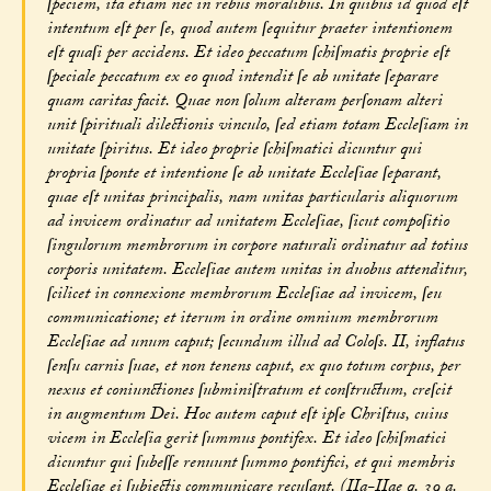
ſpeciem, ita etiam nec in rebus moralibus. In quibus id quod eſt
intentum eſt per ſe, quod autem ſequitur praeter intentionem
eſt quaſi per accidens. Et ideo peccatum ſchiſmatis proprie eſt
ſpeciale peccatum ex eo quod intendit ſe ab unitate ſeparare
quam caritas facit. Quae non ſolum alteram perſonam alteri
unit ſpirituali dilectionis vinculo, ſed etiam totam Eccleſiam in
unitate ſpiritus. Et ideo proprie ſchiſmatici dicuntur qui
propria ſponte et intentione ſe ab unitate Eccleſiae ſeparant,
quae eſt unitas principalis, nam unitas particularis aliquorum
ad invicem ordinatur ad unitatem Eccleſiae, ſicut compoſitio
ſingulorum membrorum in corpore naturali ordinatur ad totius
corporis unitatem. Eccleſiae autem unitas in duobus attenditur,
ſcilicet in connexione membrorum Eccleſiae ad invicem, ſeu
communicatione; et iterum in ordine omnium membrorum
Eccleſiae ad unum caput; ſecundum illud ad Coloſs. II, inflatus
ſenſu carnis ſuae, et non tenens caput, ex quo totum corpus, per
nexus et coniunctiones ſubminiſtratum et conſtructum, creſcit
in augmentum Dei. Hoc autem caput eſt ipſe Chriſtus, cuius
vicem in Eccleſia gerit ſummus pontifex. Et ideo ſchiſmatici
dicuntur qui ſubeſſe renuunt ſummo pontifici, et qui membris
Eccleſiae ei ſubiectis communicare recuſant. (IIa-IIae q. 39 a.