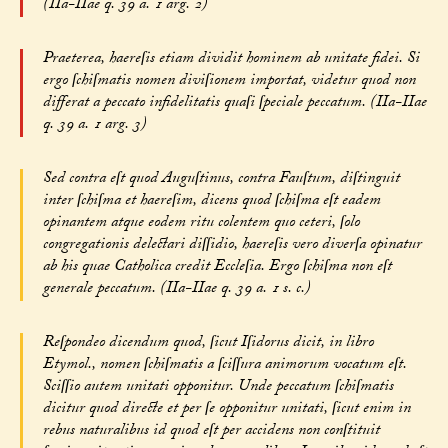
(IIa-IIae q. 39 a. 1 arg. 2)
Praeterea, haereſis etiam dividit hominem ab unitate fidei. Si
ergo ſchiſmatis nomen diviſionem importat, videtur quod non
differat a peccato infidelitatis quaſi ſpeciale peccatum. (IIa-IIae
q. 39 a. 1 arg. 3)
Sed contra eſt quod Auguſtinus, contra Fauſtum, diſtinguit
inter ſchiſma et haereſim, dicens quod ſchiſma eſt eadem
opinantem atque eodem ritu colentem quo ceteri, ſolo
congregationis delectari diſſidio, haereſis vero diverſa opinatur
ab his quae Catholica credit Eccleſia. Ergo ſchiſma non eſt
generale peccatum. (IIa-IIae q. 39 a. 1 s. c.)
Reſpondeo dicendum quod, ſicut Iſidorus dicit, in libro
Etymol., nomen ſchiſmatis a ſciſſura animorum vocatum eſt.
Sciſſio autem unitati opponitur. Unde peccatum ſchiſmatis
dicitur quod directe et per ſe opponitur unitati, ſicut enim in
rebus naturalibus id quod eſt per accidens non conſtituit