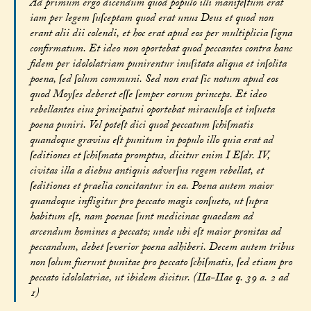
Ad primum ergo dicendum quod populo illi manifeſtum erat
iam per legem ſuſceptam quod erat unus Deus et quod non
erant alii dii colendi, et hoc erat apud eos per multiplicia ſigna
confirmatum. Et ideo non oportebat quod peccantes contra hanc
fidem per idololatriam punirentur inuſitata aliqua et inſolita
poena, ſed ſolum communi. Sed non erat ſic notum apud eos
quod Moyſes deberet eſſe ſemper eorum princeps. Et ideo
rebellantes eius principatui oportebat miraculoſa et inſueta
poena puniri. Vel poteſt dici quod peccatum ſchiſmatis
quandoque gravius eſt punitum in populo illo quia erat ad
ſeditiones et ſchiſmata promptus, dicitur enim I Eſdr. IV,
civitas illa a diebus antiquis adverſus regem rebellat, et
ſeditiones et praelia concitantur in ea. Poena autem maior
quandoque infligitur pro peccato magis conſueto, ut ſupra
habitum eſt, nam poenae ſunt medicinae quaedam ad
arcendum homines a peccato; unde ubi eſt maior pronitas ad
peccandum, debet ſeverior poena adhiberi. Decem autem tribus
non ſolum fuerunt punitae pro peccato ſchiſmatis, ſed etiam pro
peccato idololatriae, ut ibidem dicitur. (IIa-IIae q. 39 a. 2 ad
1)