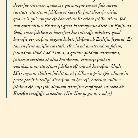
diverſae virtutes, quamvis quicumque careat fide careat
caritate; ita etiam ſchiſma et haereſis ſunt diverſa vitia,
quamvis quicumque eſt haereticus ſit etiam ſchiſmaticus, ſed
non convertitur. Et hoc eſt quod Hieronymus dicit, in Epiſt. ad
Gal., inter ſchiſma et haereſim hoc intereſſe arbitror, quod
haereſis perverſum dogma habet, ſchiſma ab Eccleſia ſeparat. Et
tamen ſicut amiſſio caritatis eſt via ad amittendum fidem,
ſecundum illud I ad Tim. I, a quibus quidam aberrantes,
ſcilicet a caritate et aliis huiuſmodi, converſi ſunt in
vaniloquium; ita etiam ſchiſma eſt via ad haereſim. Unde
Hieronymus ibidem ſubdit quod ſchiſma a principio aliqua in
parte poteſt intelligi diverſum ab haereſi, ceterum nullum
ſchiſma eſt, niſi ſibi aliquam haereſim confingat, ut recte ab
Eccleſia receſſiſſe videatur. (IIa-IIae q. 39 a. 1 ad 3)