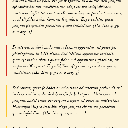
bonum unius; ut patet per philoſophum, in I Ethic. Sed ſchiſma
eſt contra bonum multitudinis, ideſt contra eccleſiaſticam
unitatem, infidelitas autem eſt contra bonum particulare unius,
quod eſt fides unius hominis ſingularis. Ergo videtur quod
ſchiſma ſit gravius peccatum quam infidelitas. (IIa-IIae q. 39
a. 2 arg. 2)
Praeterea, maiori malo maius bonum opponitur; ut patet per
philoſophum, in VIII Ethic. Sed ſchiſma opponitur caritati,
quae eſt maior virtus quam fides, cui opponitur infidelitas, ut
ex praemiſſis patet. Ergo ſchiſma eſt gravius peccatum quam
infidelitas. (IIa-IIae q. 39 a. 2 arg. 3)
Sed contra, quod ſe habet ex additione ad alterum potius eſt vel
in bono vel in malo. Sed haereſis ſe habet per additionem ad
ſchiſma, addit enim perverſum dogma, ut patet ex auctoritate
Hieronymi ſupra inducta. Ergo ſchiſma eſt minus peccatum
quam infidelitas. (IIa-IIae q. 39 a. 2 s. c.)