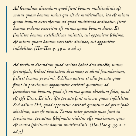
Ad ſecundum dicendum quod ſicut bonum multitudinis eſt
maius quam bonum unius qui eſt de multitudine, ita eſt minus
quam bonum extrinſecum ad quod multitudo ordinatur, ſicut
bonum ordinis exercitus eſt minus quam bonum ducis. Et
ſimiliter bonum eccleſiaſticae unitatis, cui opponitur ſchiſma,
eſt minus quam bonum veritatis divinae, cui opponitur
infidelitas. (IIa-IIae q. 39 a. 2 ad 2)
Ad tertium dicendum quod caritas habet duo obiecta, unum
principale, ſcilicet bonitatem divinam; et aliud ſecundarium,
ſcilicet bonum proximi. Schiſma autem et alia peccata quae
fiunt in proximum opponuntur caritati quantum ad
ſecundarium bonum, quod eſt minus quam obiectum fidei, quod
eſt ipſe Deus. Et ideo iſta peccata ſunt minora quam infidelitas.
Sed odium Dei, quod opponitur caritati quantum ad principale
obiectum, non eſt minus. Tamen inter peccata quae ſunt in
proximum, peccatum ſchiſmatis videtur eſſe maximum, quia
eſt contra ſpirituale bonum multitudinis. (IIa-IIae q. 39 a. 2
ad 3)