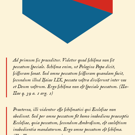
Ad primum ſic proceditur. Videtur quod ſchiſma non ſit
peccatum ſpeciale. Schiſma enim, ut Pelagius Papa dicit,
ſciſſuram ſonat. Sed omne peccatum ſciſſuram quandam facit,
ſecundum illud Iſaiae LIX, peccata veſtra diviſerunt inter vos
et Deum veſtrum. Ergo ſchiſma non eſt ſpeciale peccatum. (IIa-
IIae q. 39 a. 1 arg. 1)
Praeterea, illi videntur eſſe ſchiſmatici qui Eccleſiae non
obediunt. Sed per omne peccatum fit homo inobediens praeceptis
Eccleſiae, quia peccatum, ſecundum Ambroſium, eſt caeleſtium
inobedientia mandatorum. Ergo omne peccatum eſt ſchiſma.