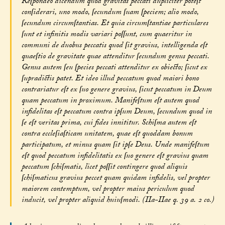
Reſpondeo dicendum quod gravitas peccati dupliciter poteſt
conſiderari, uno modo, ſecundum ſuam ſpeciem; alio modo,
ſecundum circumſtantias. Et quia circumſtantiae particulares
ſunt et infinitis modis variari poſſunt, cum quaeritur in
communi de duobus peccatis quod ſit gravius, intelligenda eſt
quaeſtio de gravitate quae attenditur ſecundum genus peccati.
Genus autem ſeu ſpecies peccati attenditur ex obiecto; ſicut ex
ſupradictis patet. Et ideo illud peccatum quod maiori bono
contrariatur eſt ex ſuo genere gravius, ſicut peccatum in Deum
quam peccatum in proximum. Manifeſtum eſt autem quod
infidelitas eſt peccatum contra ipſum Deum, ſecundum quod in
ſe eſt veritas prima, cui fides innititur. Schiſma autem eſt
contra eccleſiaſticam unitatem, quae eſt quoddam bonum
participatum, et minus quam ſit ipſe Deus. Unde manifeſtum
eſt quod peccatum infidelitatis ex ſuo genere eſt gravius quam
peccatum ſchiſmatis, licet poſſit contingere quod aliquis
ſchiſmaticus gravius peccet quam quidam infidelis, vel propter
maiorem contemptum, vel propter maius periculum quod
inducit, vel propter aliquid huiuſmodi. (IIa-IIae q. 39 a. 2 co.)