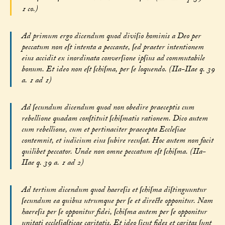
1 co.)
Ad primum ergo dicendum quod diviſio hominis a Deo per
peccatum non eſt intenta a peccante, ſed praeter intentionem
eius accidit ex inordinata converſione ipſius ad commutabile
bonum. Et ideo non eſt ſchiſma, per ſe loquendo. (IIa-IIae q. 39
a. 1 ad 1)
Ad ſecundum dicendum quod non obedire praeceptis cum
rebellione quadam conſtituit ſchiſmatis rationem. Dico autem
cum rebellione, cum et pertinaciter praecepta Eccleſiae
contemnit, et iudicium eius ſubire recuſat. Hoc autem non facit
quilibet peccator. Unde non omne peccatum eſt ſchiſma. (IIa-
IIae q. 39 a. 1 ad 2)
Ad tertium dicendum quod haereſis et ſchiſma diſtinguuntur
ſecundum ea quibus utrumque per ſe et directe opponitur. Nam
haereſis per ſe opponitur fidei, ſchiſma autem per ſe opponitur
unitati eccleſiaſticae caritatis. Et ideo ſicut fides et caritas ſunt