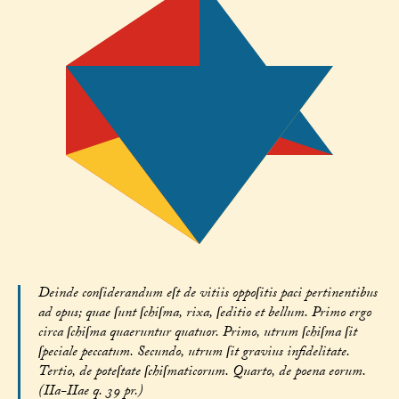
Deinde conſiderandum eſt de vitiis oppoſitis paci pertinentibus
ad opus; quae ſunt ſchiſma, rixa, ſeditio et bellum. Primo ergo
circa ſchiſma quaeruntur quatuor. Primo, utrum ſchiſma ſit
ſpeciale peccatum. Secundo, utrum ſit gravius infidelitate.
Tertio, de poteſtate ſchiſmaticorum. Quarto, de poena eorum.
(IIa-IIae q. 39 pr.)