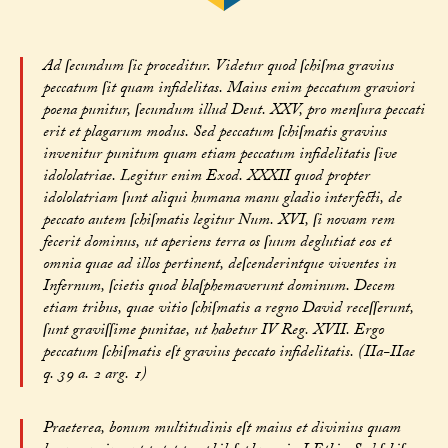
Ad ſecundum ſic proceditur. Videtur quod ſchiſma gravius
peccatum ſit quam infidelitas. Maius enim peccatum graviori
poena punitur, ſecundum illud Deut. XXV, pro menſura peccati
erit et plagarum modus. Sed peccatum ſchiſmatis gravius
invenitur punitum quam etiam peccatum infidelitatis ſive
idololatriae. Legitur enim Exod. XXXII quod propter
idololatriam ſunt aliqui humana manu gladio interfecti, de
peccato autem ſchiſmatis legitur Num. XVI, ſi novam rem
fecerit dominus, ut aperiens terra os ſuum deglutiat eos et
omnia quae ad illos pertinent, deſcenderintque viventes in
Infernum, ſcietis quod blaſphemaverunt dominum. Decem
etiam tribus, quae vitio ſchiſmatis a regno David receſſerunt,
ſunt graviſſime punitae, ut habetur IV Reg. XVII. Ergo
peccatum ſchiſmatis eſt gravius peccato infidelitatis. (IIa-IIae
q. 39 a. 2 arg. 1)
Praeterea, bonum multitudinis eſt maius et divinius quam