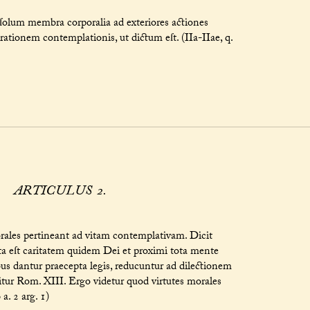
ſolum membra corporalia ad exteriores actiones
ationem contemplationis, ut dictum eſt. (IIa-IIae, q.
ARTICULUS 2.
rales pertineant ad vitam contemplativam. Dicit
ta eſt caritatem quidem Dei et proximi tota mente
bus dantur praecepta legis, reducuntur ad dilectionem
icitur Rom. XIII. Ergo videtur quod virtutes morales
a. 2 arg. 1)