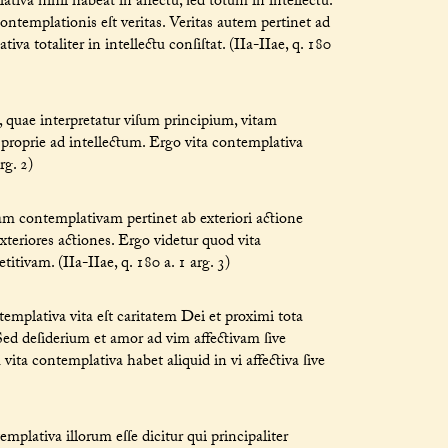
iva nihil habeat in affectu, ſed totum in intellectu.
ontemplationis eſt veritas. Veritas autem pertinet ad
iva totaliter in intellectu conſiſtat. (IIa-IIae, q. 180
, quae interpretatur viſum principium, vitam
t proprie ad intellectum. Ergo vita contemplativa
rg. 2)
am contemplativam pertinet ab exteriori actione
 exteriores actiones. Ergo videtur quod vita
tivam. (IIa-IIae, q. 180 a. 1 arg. 3)
emplativa vita eſt caritatem Dei et proximi tota
. Sed deſiderium et amor ad vim affectivam ſive
vita contemplativa habet aliquid in vi affectiva ſive
plativa illorum eſſe dicitur qui principaliter