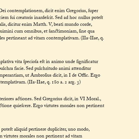
 Dei contemplationem, dicit enim Gregorius, ſuper
em ſui creatoris inardeſcit. Sed ad hoc nullus poteſt
alis, dicitur enim Matth. V, beati mundo corde,
uimini cum omnibus, et ſanctimoniam, ſine qua
es pertineant ad vitam contemplativam. (IIa-IIae, q.
lativa vita ſpecioſa eſt in animo unde ſignificatur
ulchra facie. Sed pulchritudo animi attenditur
perantiam, ut Ambroſius dicit, in I de Offic. Ergo
emplativam. (IIa-IIae, q. 180 a. 2 arg. 3)
eriores actiones. Sed Gregorius dicit, in VI Moral.,
ctione quieſcere. Ergo virtutes morales non pertinent
teſt aliquid pertinere dupliciter, uno modo,
idem virtutes morales non pertinent ad vitam