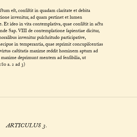
um eſt, conſiſtit in quadam claritate et debita
tione invenitur, ad quam pertinet et lumen
. Et ideo in vita contemplativa, quae conſiſtit in actu
. Unde Sap. VIII de contemplatione ſapientiae dicitur,
oralibus invenitur pulchritudo participative,
raecipue in temperantia, quae reprimit concupiſcentias
 virtus caſtitatis maxime reddit hominem aptum ad
 maxime deprimunt mentem ad ſenſibilia, ut
180 a. 2 ad 3)
ARTICULUS 3.