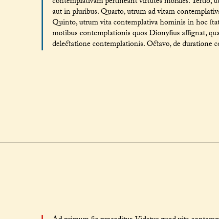
contemplativam pertineant virtutes morales. Tertio, u
aut in pluribus. Quarto, utrum ad vitam contemplativ
Quinto, utrum vita contemplativa hominis in hoc ſtatu
motibus contemplationis quos Dionyſius aſſignat, qua
delectatione contemplationis. Octavo, de duratione co