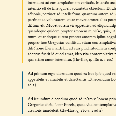
intendunt ad contemplationem veritatis. Intentio aute
intentio eſt de fine, qui eſt voluntatis obiectum. Et 
actionis, pertinet ad intellectum, quantum autem a
pertinet ad voluntatem, quae movet omnes alias poten
dictum eſt. Movet autem vis appetitiva ad aliquid inſpic
quandoque quidem propter amorem rei viſae, quia, ut di
tuum, quandoque autem propter amorem ipſius cogniti
propter hoc Gregorius conſtituit vitam contemplativam
dilectione Dei inardeſcit ad eius pulchritudinem con
adeptus fuerit id quod amat, ideo vita contemplativa t
qua etiam amor intenditur. (IIa-IIae, q. 180 a. 1 co.)
Ad primum ergo dicendum quod ex hoc ipſo quod verit
appetibilis et amabilis et delectantis. Et ſecundum hoc
ad 1)
Ad ſecundum dicendum quod ad ipſam viſionem primi pr
Gregorius dicit, ſuper Ezech., quod vita contemplativ
creatoris inardeſcit. (IIa-IIae, q. 180 a. 1 ad 2)