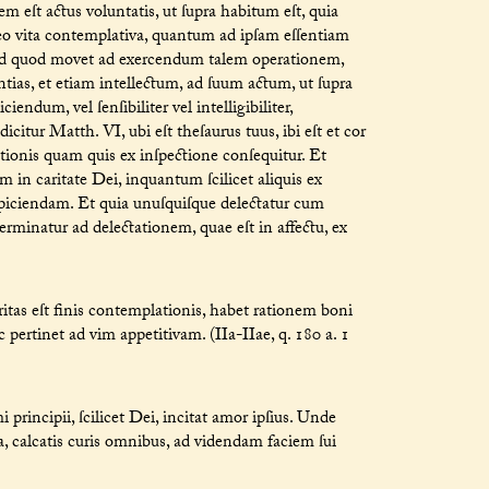
m eſt actus voluntatis, ut ſupra habitum eſt, quia
ideo vita contemplativa, quantum ad ipſam eſſentiam
d id quod movet ad exercendum talem operationem,
tias, et etiam intellectum, ad ſuum actum, ut ſupra
iendum, vel ſenſibiliter vel intelligibiliter,
citur Matth. VI, ubi eſt theſaurus tuus, ibi eſt et cor
onis quam quis ex inſpectione conſequitur. Et
 in caritate Dei, inquantum ſcilicet aliquis ex
ſpiciendam. Et quia unuſquiſque delectatur cum
erminatur ad delectationem, quae eſt in affectu, ex
as eſt finis contemplationis, habet rationem boni
 pertinet ad vim appetitivam. (IIa-IIae, q. 180 a. 1
incipii, ſcilicet Dei, incitat amor ipſius. Unde
a, calcatis curis omnibus, ad videndam faciem ſui