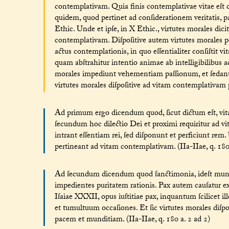
contemplativam. Quia finis contemplativae vitae eſt co
quidem, quod pertinet ad conſiderationem veritatis, p
Ethic. Unde et ipſe, in X Ethic., virtutes morales dic
contemplativam. Diſpoſitive autem virtutes morales 
actus contemplationis, in quo eſſentialiter conſiſtit 
quam abſtrahitur intentio animae ab intelligibilibus ad
morales impediunt vehementiam paſſionum, et ſedan
virtutes morales diſpoſitive ad vitam contemplativam pe
Ad primum ergo dicendum quod, ſicut dictum eſt, vita
ſecundum hoc dilectio Dei et proximi requiritur ad
intrant eſſentiam rei, ſed diſponunt et perficiunt rem.
pertineant ad vitam contemplativam. (IIa-IIae, q. 180
Ad ſecundum dicendum quod ſanctimonia, ideſt munditi
impedientes puritatem rationis. Pax autem cauſatur ex 
Iſaiae XXXII, opus iuſtitiae pax, inquantum ſcilicet ill
et tumultuum occaſiones. Et ſic virtutes morales di
pacem et munditiam. (IIa-IIae, q. 180 a. 2 ad 2)