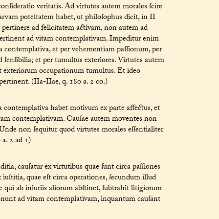
nſideratio veritatis. Ad virtutes autem morales ſcire
arvam poteſtatem habet, ut philoſophus dicit, in II
it pertinere ad felicitatem activam, non autem ad
pertinent ad vitam contemplativam. Impeditur enim
vita contemplativa, et per vehementiam paſſionum, per
 ſenſibilia; et per tumultus exteriores. Virtutes autem
t exteriorum occupationum tumultus. Et ideo
rtinent. (IIa-IIae, q. 180 a. 2 co.)
 contemplativa habet motivum ex parte affectus, et
 vitam contemplativam. Cauſae autem moventes non
 Unde non ſequitur quod virtutes morales eſſentialiter
 a. 2 ad 1)
a, cauſatur ex virtutibus quae ſunt circa paſſiones
iuſtitia, quae eſt circa operationes, ſecundum illud
e qui ab iniuriis aliorum abſtinet, ſubtrahit litigiorum
ſponunt ad vitam contemplativam, inquantum cauſant