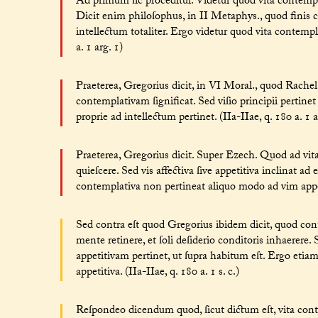
Ad primum ſic proceditur. Videtur quod vita contemplat
Dicit enim philoſophus, in II Metaphys., quod finis c
intellectum totaliter. Ergo videtur quod vita contemplat
a. 1 arg. 1)
Praeterea, Gregorius dicit, in VI Moral., quod Rachel
contemplativam ſignificat. Sed viſio principii pertine
proprie ad intellectum pertinet. (IIa-IIae, q. 180 a. 1 a
Praeterea, Gregorius dicit. Super Ezech. Quod ad vit
quieſcere. Sed vis affectiva ſive appetitiva inclinat ad
contemplativa non pertineat aliquo modo ad vim appeti
Sed contra eſt quod Gregorius ibidem dicit, quod cont
mente retinere, et ſoli deſiderio conditoris inhaerere
appetitivam pertinet, ut ſupra habitum eſt. Ergo etiam 
appetitiva. (IIa-IIae, q. 180 a. 1 s. c.)
Reſpondeo dicendum quod, ſicut dictum eſt, vita contem