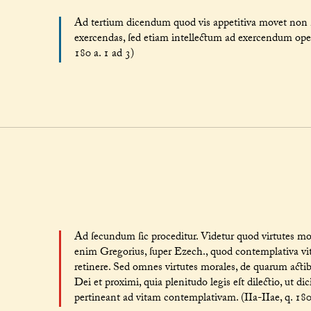
Ad tertium dicendum quod vis appetitiva movet non 
exercendas, ſed etiam intellectum ad exercendum oper
180 a. 1 ad 3)
Ad ſecundum ſic proceditur. Videtur quod virtutes mo
enim Gregorius, ſuper Ezech., quod contemplativa vi
retinere. Sed omnes virtutes morales, de quarum acti
Dei et proximi, quia plenitudo legis eſt dilectio, ut d
pertineant ad vitam contemplativam. (IIa-IIae, q. 180 