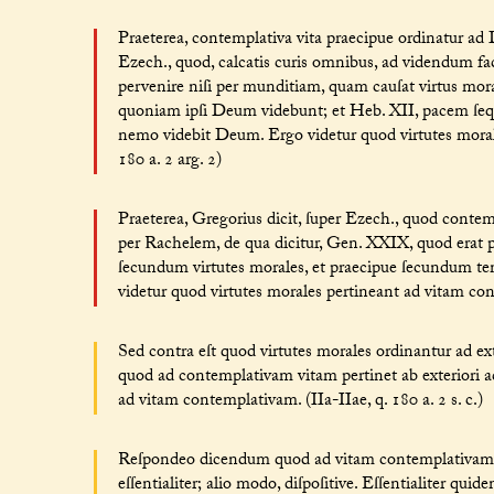
Praeterea, contemplativa vita praecipue ordinatur ad
Ezech., quod, calcatis curis omnibus, ad videndum faci
pervenire niſi per munditiam, quam cauſat virtus mor
quoniam ipſi Deum videbunt; et Heb. XII, pacem ſeq
nemo videbit Deum. Ergo videtur quod virtutes moral
180 a. 2 arg. 2)
Praeterea, Gregorius dicit, ſuper Ezech., quod contemp
per Rachelem, de qua dicitur, Gen. XXIX, quod erat p
ſecundum virtutes morales, et praecipue ſecundum tem
videtur quod virtutes morales pertineant ad vitam cont
Sed contra eſt quod virtutes morales ordinantur ad ext
quod ad contemplativam vitam pertinet ab exteriori a
ad vitam contemplativam. (IIa-IIae, q. 180 a. 2 s. c.)
Reſpondeo dicendum quod ad vitam contemplativam po
eſſentialiter; alio modo, diſpoſitive. Eſſentialiter qu