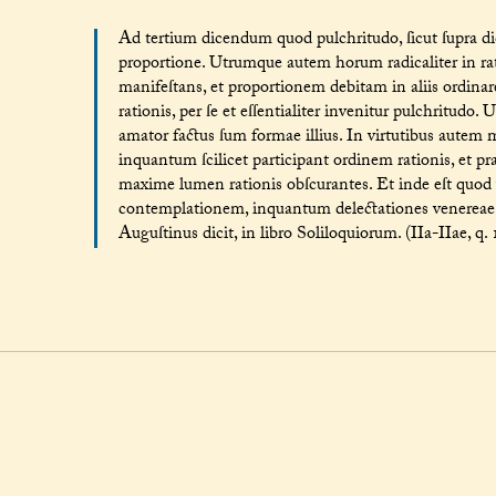
Ad tertium dicendum quod pulchritudo, ſicut ſupra dict
proportione. Utrumque autem horum radicaliter in ra
manifeſtans, et proportionem debitam in aliis ordinare
rationis, per ſe et eſſentialiter invenitur pulchritudo
amator factus ſum formae illius. In virtutibus autem m
inquantum ſcilicet participant ordinem rationis, et p
maxime lumen rationis obſcurantes. Et inde eſt quod
contemplationem, inquantum delectationes venereae
Auguſtinus dicit, in libro Soliloquiorum. (IIa-IIae, q. 