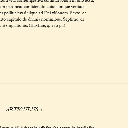
trum vita contemplativa conſiſtat ſolum in uno actu,
am pertineat conſideratio cuiuſcumque veritatis.
 poſſit elevari uſque ad Dei viſionem. Sexto, de
rto capitulo de divinis nominibus. Septimo, de
ntemplationis. (IIa-IIae, q. 180 pr.)
ARTICULUS 1.