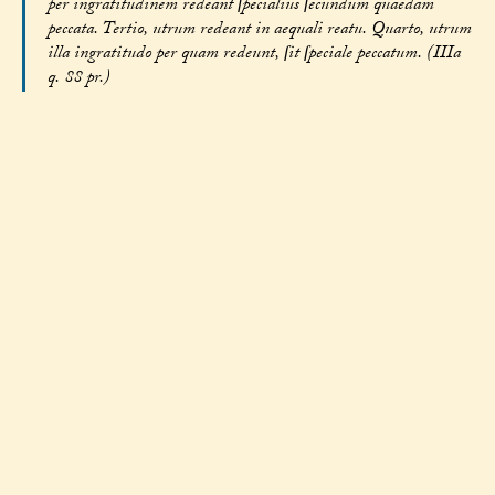
per ingratitudinem redeant ſpecialius ſecundum quaedam
peccata. Tertio, utrum redeant in aequali reatu. Quarto, utrum
illa ingratitudo per quam redeunt, ſit ſpeciale peccatum. (IIIa
q. 88 pr.)