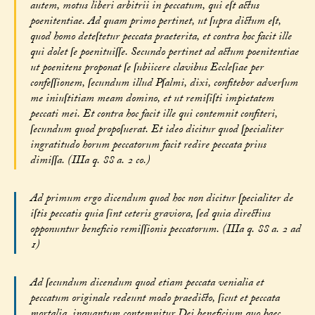
autem, motus liberi arbitrii in peccatum, qui eſt actus
poenitentiae. Ad quam primo pertinet, ut ſupra dictum eſt,
quod homo deteſtetur peccata praeterita, et contra hoc facit ille
qui dolet ſe poenituiſſe. Secundo pertinet ad actum poenitentiae
ut poenitens proponat ſe ſubiicere clavibus Eccleſiae per
confeſſionem, ſecundum illud Pſalmi, dixi, confitebor adverſum
me iniuſtitiam meam domino, et ut remiſiſti impietatem
peccati mei. Et contra hoc facit ille qui contemnit confiteri,
ſecundum quod propoſuerat. Et ideo dicitur quod ſpecialiter
ingratitudo horum peccatorum facit redire peccata prius
dimiſſa. (IIIa q. 88 a. 2 co.)
Ad primum ergo dicendum quod hoc non dicitur ſpecialiter de
iſtis peccatis quia ſint ceteris graviora, ſed quia directius
opponuntur beneficio remiſſionis peccatorum. (IIIa q. 88 a. 2 ad
1)
Ad ſecundum dicendum quod etiam peccata venialia et
peccatum originale redeunt modo praedicto, ſicut et peccata
mortalia, inquantum contemnitur Dei beneficium quo haec