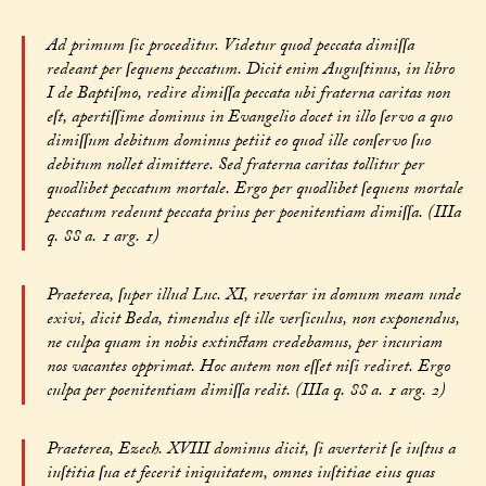
Ad primum ſic proceditur. Videtur quod peccata dimiſſa
redeant per ſequens peccatum. Dicit enim Auguſtinus, in libro
I de Baptiſmo, redire dimiſſa peccata ubi fraterna caritas non
eſt, apertiſſime dominus in Evangelio docet in illo ſervo a quo
dimiſſum debitum dominus petiit eo quod ille conſervo ſuo
debitum nollet dimittere. Sed fraterna caritas tollitur per
quodlibet peccatum mortale. Ergo per quodlibet ſequens mortale
peccatum redeunt peccata prius per poenitentiam dimiſſa. (IIIa
q. 88 a. 1 arg. 1)
Praeterea, ſuper illud Luc. XI, revertar in domum meam unde
exivi, dicit Beda, timendus eſt ille verſiculus, non exponendus,
ne culpa quam in nobis extinctam credebamus, per incuriam
nos vacantes opprimat. Hoc autem non eſſet niſi rediret. Ergo
culpa per poenitentiam dimiſſa redit. (IIIa q. 88 a. 1 arg. 2)
Praeterea, Ezech. XVIII dominus dicit, ſi averterit ſe iuſtus a
iuſtitia ſua et fecerit iniquitatem, omnes iuſtitiae eius quas