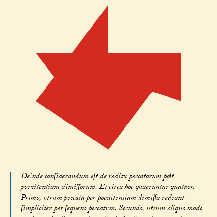
Deinde conſiderandum eſt de reditu peccatorum poſt
poenitentiam dimiſſorum. Et circa hoc quaeruntur quatuor.
Primo, utrum peccata per poenitentiam dimiſſa redeant
ſimpliciter per ſequens peccatum. Secundo, utrum aliquo modo