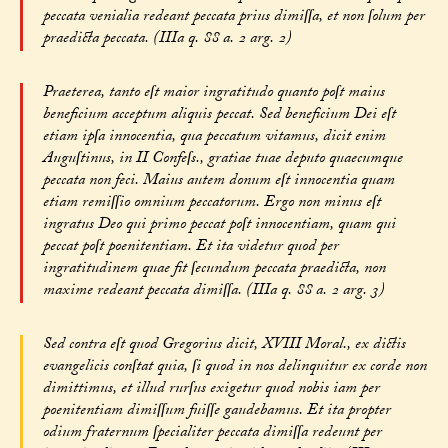
peccata venialia redeant peccata prius dimiſſa, et non ſolum per
praedicta peccata. (IIIa q. 88 a. 2 arg. 2)
Praeterea, tanto eſt maior ingratitudo quanto poſt maius
beneficium acceptum aliquis peccat. Sed beneficium Dei eſt
etiam ipſa innocentia, qua peccatum vitamus, dicit enim
Auguſtinus, in II Confeſs., gratiae tuae deputo quaecumque
peccata non feci. Maius autem donum eſt innocentia quam
etiam remiſſio omnium peccatorum. Ergo non minus eſt
ingratus Deo qui primo peccat poſt innocentiam, quam qui
peccat poſt poenitentiam. Et ita videtur quod per
ingratitudinem quae fit ſecundum peccata praedicta, non
maxime redeant peccata dimiſſa. (IIIa q. 88 a. 2 arg. 3)
Sed contra eſt quod Gregorius dicit, XVIII Moral., ex dictis
evangelicis conſtat quia, ſi quod in nos delinquitur ex corde non
dimittimus, et illud rurſus exigetur quod nobis iam per
poenitentiam dimiſſum fuiſſe gaudebamus. Et ita propter
odium fraternum ſpecialiter peccata dimiſſa redeunt per