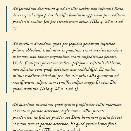
Ad ſecundum dicendum quod in illis verbis non intendit Beda
dicere quod culpa prius dimiſſa hominem opprimat per reditum
praeteriti reatus, ſed per iterationem actus. (IIIa q. 88 a. 1 ad
2)
Ad tertium dicendum quod per ſequens peccatum iuſtitiae
priores oblivioni traduntur inquantum erant meritoriae vitae
aeternae, non tamen inquantum erant impeditivae peccati.
Unde, ſi aliquis peccet mortaliter poſtquam reſtituit debitum,
non efficitur reus quaſi debitum non reddidiſſet. Et multo
minus traditur oblivioni poenitentia prius acta quantum ad
remiſſionem culpae, cum remiſſio culpae magis ſit opus Dei
quam hominis. (IIIa q. 88 a. 1 ad 3)
Ad quartum dicendum quod gratia ſimpliciter tollit maculam
et reatum poenae aeternae, tegit autem actus peccati
praeteritos, ne ſcilicet propter eos Deus hominem gratia privet
et reum habeat poenae aeternae. Et quod gratia ſemel facit,
perpetuo manet. (IIIa q. 88 a. 1 ad 4)