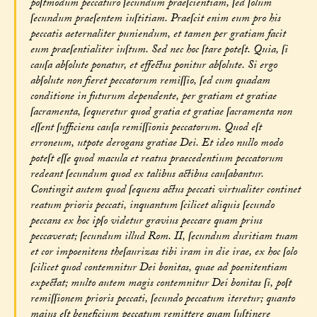
poſtmodum peccaturo ſecundum praeſcientiam, ſed ſolum
ſecundum praeſentem iuſtitiam. Praeſcit enim eum pro his
peccatis aeternaliter puniendum, et tamen per gratiam facit
eum praeſentialiter iuſtum. Sed nec hoc ſtare poteſt. Quia, ſi
cauſa abſolute ponatur, et effectus ponitur abſolute. Si ergo
abſolute non fieret peccatorum remiſſio, ſed cum quadam
conditione in futurum dependente, per gratiam et gratiae
ſacramenta, ſequeretur quod gratia et gratiae ſacramenta non
eſſent ſufficiens cauſa remiſſionis peccatorum. Quod eſt
erroneum, utpote derogans gratiae Dei. Et ideo nullo modo
poteſt eſſe quod macula et reatus praecedentium peccatorum
redeant ſecundum quod ex talibus actibus cauſabantur.
Contingit autem quod ſequens actus peccati virtualiter continet
reatum prioris peccati, inquantum ſcilicet aliquis ſecundo
peccans ex hoc ipſo videtur gravius peccare quam prius
peccaverat; ſecundum illud Rom. II, ſecundum duritiam tuam
et cor impoenitens theſaurizas tibi iram in die irae, ex hoc ſolo
ſcilicet quod contemnitur Dei bonitas, quae ad poenitentiam
expectat; multo autem magis contemnitur Dei bonitas ſi, poſt
remiſſionem prioris peccati, ſecundo peccatum iteretur; quanto
maius eſt beneficium peccatum remittere quam ſuſtinere