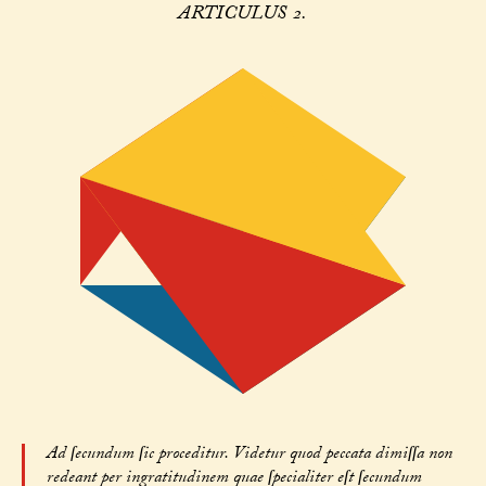
ARTICULUS 2.
Ad ſecundum ſic proceditur. Videtur quod peccata dimiſſa non
redeant per ingratitudinem quae ſpecialiter eſt ſecundum