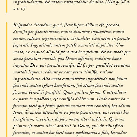
ingratitudinem. Et eadem ratio videtur de aliis. (IIIa q. 88 a.
2 s. c.)
Reſpondeo dicendum quod, ſicut ſupra dictum eſt, peccata
dimiſſa per poenitentiam redire dicuntur inquantum reatus
eorum, ratione ingratitudinis, virtualiter continetur in peccato
ſequenti. Ingratitudo autem poteſt committi dupliciter. Uno
modo, ex eo quod aliquid fit contra beneficium. Et hoc modo per
omne peccatum mortale quo Deum offendit, redditur homo
ingratus Deo, qui peccata remiſit. Et ſic per quodlibet peccatum
mortale ſequens redeunt peccata prius dimiſſa, ratione
ingratitudinis. Alio modo committitur ingratitudo non ſolum
faciendo contra ipſum beneficium, ſed etiam faciendo contra
formam beneficii praeſtiti. Quae quidem forma, ſi attendatur
ex parte benefactoris, eſt remiſſio debitorum. Unde contra hanc
formam facit qui fratri petenti veniam non remittit, ſed odium
tenet. Si autem attendatur ex parte poenitentis, qui recipit hoc
beneficium, invenitur duplex motus liberi arbitrii. Quorum
primus eſt motus liberi arbitrii in Deum, qui eſt actus fidei
formatae, et contra hoc facit homo apoſtatando a fide, ſecundus