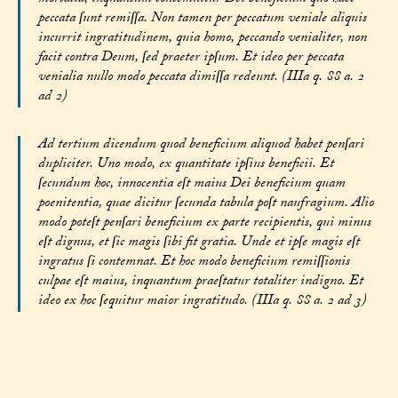
peccata ſunt remiſſa. Non tamen per peccatum veniale aliquis
incurrit ingratitudinem, quia homo, peccando venialiter, non
facit contra Deum, ſed praeter ipſum. Et ideo per peccata
venialia nullo modo peccata dimiſſa redeunt. (IIIa q. 88 a. 2
ad 2)
Ad tertium dicendum quod beneficium aliquod habet penſari
dupliciter. Uno modo, ex quantitate ipſius beneficii. Et
ſecundum hoc, innocentia eſt maius Dei beneficium quam
poenitentia, quae dicitur ſecunda tabula poſt naufragium. Alio
modo poteſt penſari beneficium ex parte recipientis, qui minus
eſt dignus, et ſic magis ſibi fit gratia. Unde et ipſe magis eſt
ingratus ſi contemnat. Et hoc modo beneficium remiſſionis
culpae eſt maius, inquantum praeſtatur totaliter indigno. Et
ideo ex hoc ſequitur maior ingratitudo. (IIIa q. 88 a. 2 ad 3)