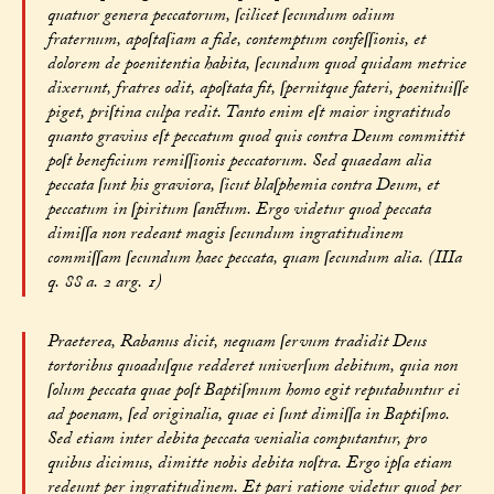
quatuor genera peccatorum, ſcilicet ſecundum odium
fraternum, apoſtaſiam a fide, contemptum confeſſionis, et
dolorem de poenitentia habita, ſecundum quod quidam metrice
dixerunt, fratres odit, apoſtata fit, ſpernitque fateri, poenituiſſe
piget, priſtina culpa redit. Tanto enim eſt maior ingratitudo
quanto gravius eſt peccatum quod quis contra Deum committit
poſt beneficium remiſſionis peccatorum. Sed quaedam alia
peccata ſunt his graviora, ſicut blaſphemia contra Deum, et
peccatum in ſpiritum ſanctum. Ergo videtur quod peccata
dimiſſa non redeant magis ſecundum ingratitudinem
commiſſam ſecundum haec peccata, quam ſecundum alia. (IIIa
q. 88 a. 2 arg. 1)
Praeterea, Rabanus dicit, nequam ſervum tradidit Deus
tortoribus quoaduſque redderet univerſum debitum, quia non
ſolum peccata quae poſt Baptiſmum homo egit reputabuntur ei
ad poenam, ſed originalia, quae ei ſunt dimiſſa in Baptiſmo.
Sed etiam inter debita peccata venialia computantur, pro
quibus dicimus, dimitte nobis debita noſtra. Ergo ipſa etiam
redeunt per ingratitudinem. Et pari ratione videtur quod per