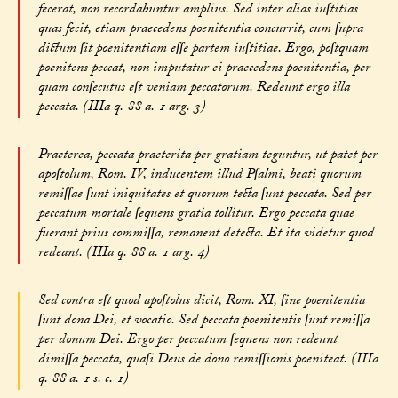
fecerat, non recordabuntur amplius. Sed inter alias iuſtitias
quas fecit, etiam praecedens poenitentia concurrit, cum ſupra
dictum ſit poenitentiam eſſe partem iuſtitiae. Ergo, poſtquam
poenitens peccat, non imputatur ei praecedens poenitentia, per
quam conſecutus eſt veniam peccatorum. Redeunt ergo illa
peccata. (IIIa q. 88 a. 1 arg. 3)
Praeterea, peccata praeterita per gratiam teguntur, ut patet per
apoſtolum, Rom. IV, inducentem illud Pſalmi, beati quorum
remiſſae ſunt iniquitates et quorum tecta ſunt peccata. Sed per
peccatum mortale ſequens gratia tollitur. Ergo peccata quae
fuerant prius commiſſa, remanent detecta. Et ita videtur quod
redeant. (IIIa q. 88 a. 1 arg. 4)
Sed contra eſt quod apoſtolus dicit, Rom. XI, ſine poenitentia
ſunt dona Dei, et vocatio. Sed peccata poenitentis ſunt remiſſa
per donum Dei. Ergo per peccatum ſequens non redeunt
dimiſſa peccata, quaſi Deus de dono remiſſionis poeniteat. (IIIa
q. 88 a. 1 s. c. 1)