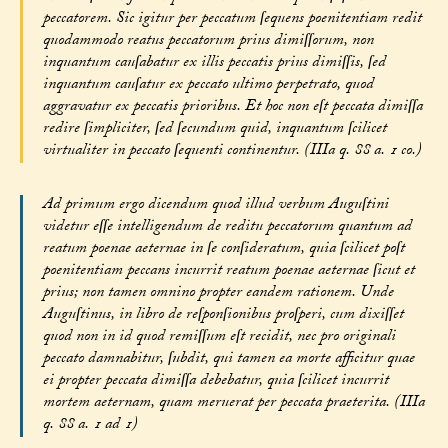
peccatorem. Sic igitur per peccatum ſequens poenitentiam redit
quodammodo reatus peccatorum prius dimiſſorum, non
inquantum cauſabatur ex illis peccatis prius dimiſſis, ſed
inquantum cauſatur ex peccato ultimo perpetrato, quod
aggravatur ex peccatis prioribus. Et hoc non eſt peccata dimiſſa
redire ſimpliciter, ſed ſecundum quid, inquantum ſcilicet
virtualiter in peccato ſequenti continentur. (IIIa q. 88 a. 1 co.)
Ad primum ergo dicendum quod illud verbum Auguſtini
videtur eſſe intelligendum de reditu peccatorum quantum ad
reatum poenae aeternae in ſe conſideratum, quia ſcilicet poſt
poenitentiam peccans incurrit reatum poenae aeternae ſicut et
prius; non tamen omnino propter eandem rationem. Unde
Auguſtinus, in libro de reſponſionibus proſperi, cum dixiſſet
quod non in id quod remiſſum eſt recidit, nec pro originali
peccato damnabitur, ſubdit, qui tamen ea morte afficitur quae
ei propter peccata dimiſſa debebatur, quia ſcilicet incurrit
mortem aeternam, quam meruerat per peccata praeterita. (IIIa
q. 88 a. 1 ad 1)