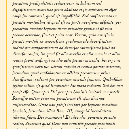
peccatum prodigalitatis reduceretur in habitum vel
diſpoſitionem avaritiae prius abolitae et ſic contrarium eſſet
cauſa ſui contrarii, quod eſt impoſſibile. Sed conſiderando in
peccatis mortalibus id quod eſt ex parte averſionis abſolute, per
peccatum mortale ſequens homo privatur gratia et fit reus
poenae aeternae, ſicut et prius erat. Verum, quia averſio in
peccato mortali ex converſione quodammodo diverſitatem
induit per comparationem ad diverſas converſiones ſicut ad
diverſas cauſas, ita quod ſit alia averſio et alia macula et alius
reatus prout conſurgit ex alio actu peccati mortalis, hoc ergo in
quaeſtionem vertitur, utrum macula et reatus poenae aeternae,
ſecundum quod cauſabantur ex actibus peccatorum prius
dimiſſorum, redeant per peccatum mortale ſequens. Quibuſdam
igitur viſum eſt quod ſimpliciter hoc modo redeant. Sed hoc non
poteſt eſſe. Quia opus Dei per opus hominis irritari non poteſt.
Remiſſio autem priorum peccatorum eſt opus divinae
miſericordiae. Unde non poteſt irritari per ſequens peccatum
hominis, ſecundum illud Rom. III, nunquid incredulitas
illorum fidem Dei evacuavit? Et ideo alii, ponentes peccata
redire, dixerunt quod Deus non remittit peccata poenitenti