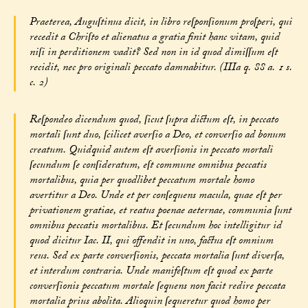
Praeterea, Auguſtinus dicit, in libro reſponſionum proſperi, qui
recedit a Chriſto et alienatus a gratia finit hanc vitam, quid
niſi in perditionem vadit? Sed non in id quod dimiſſum eſt
recidit, nec pro originali peccato damnabitur. (IIIa q. 88 a. 1 s.
c. 2)
Reſpondeo dicendum quod, ſicut ſupra dictum eſt, in peccato
mortali ſunt duo, ſcilicet averſio a Deo, et converſio ad bonum
creatum. Quidquid autem eſt averſionis in peccato mortali
ſecundum ſe conſideratum, eſt commune omnibus peccatis
mortalibus, quia per quodlibet peccatum mortale homo
avertitur a Deo. Unde et per conſequens macula, quae eſt per
privationem gratiae, et reatus poenae aeternae, communia ſunt
omnibus peccatis mortalibus. Et ſecundum hoc intelligitur id
quod dicitur Iac. II, qui offendit in uno, factus eſt omnium
reus. Sed ex parte converſionis, peccata mortalia ſunt diverſa,
et interdum contraria. Unde manifeſtum eſt quod ex parte
converſionis peccatum mortale ſequens non facit redire peccata
mortalia prius abolita. Alioquin ſequeretur quod homo per