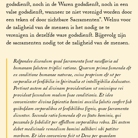
godsdienst, noch in de Waren godsdienst, noch in een
valse godsdienst, wanneer ze niet verenigd worden door
een teken of door zichtbare Sacramenten”. Welnu voor
de zaligheid van de mensen is het nodig ze te
verenigen in dezelfde ware godsdienst. Bijgevolg zijn
de sacramenten nodig tot de zaligheid van de mensen.
Reſpondeo dicendum quod ſacramenta ſunt neceſſaria ad
humanam ſalutem triplici ratione. Quarum prima ſumenda eſt
ex conditione humanae naturae, cuius proprium eſt ut per
corporalia et ſenſibilia in ſpiritualia et intelligibilia deducatur.
Pertinet autem ad divinam providentiam ut unicuique rei
provideat ſecundum modum ſuae conditionis. Et ideo
convenienter divina ſapientia homini auxilia ſalutis confert ſub
quibuſdam corporalibus et ſenſibilibus ſignis, quae ſacramenta
dicuntur. Secunda ratio ſumenda eſt ex ſtatu hominis, qui
peccando ſe ſubdidit per affectum corporalibus rebus. Ibi autem
debet medicinale remedium homini adhiberi ubi patitur
morbum. Et ideo conveniens fuit ut Deus per quaedam