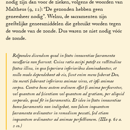
nodig zijn dan voor de zieken, volgens de woorden van
Maltheus (9, 12): “De gezonden hebben geen
geneesheer nodig”. Welnu, de sacramenten zijn
geestelijke geneesmiddelen die gebruikt worden tegen
de wonde van de zonde. Dus waren ze niet nodig vóór
de zonde.
Reſpondeo dicendum quod in ſtatu innocentiae ſacramenta
neceſſaria non fuerunt. Cuius ratio accipi poteſt ex rectitudine
ſtatus illius, in quo ſuperiora inferioribus dominabantur, et
nullo modo dependebant ab eis, ſicut enim mens ſuberat Deo,
ita menti ſuberant inferiores animae vires, et ipſi animae
corpus. Contra hunc autem ordinem eſſet ſi anima perficeretur,
vel quantum ad ſcientiam vel quantum ad gratiam, per aliquid
corporale, quod fit in ſacramentis. Et ideo in ſtatu innocentiae
homo ſacramentis non indigebat, non ſolum inquantum
ſacramenta ordinantur in remedium peccati, ſed etiam
inquantum ordinantur ad animae perfectionem. (IIIa q. 61 a.
2 co.)