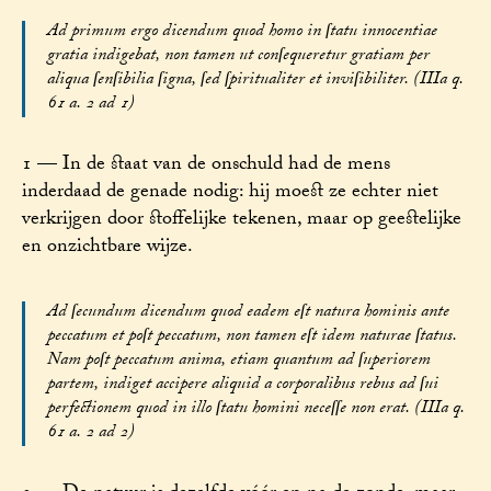
Ad primum ergo dicendum quod homo in ſtatu innocentiae
gratia indigebat, non tamen ut conſequeretur gratiam per
aliqua ſenſibilia ſigna, ſed ſpiritualiter et inviſibiliter. (IIIa q.
61 a. 2 ad 1)
1 — In de staat van de onschuld had de mens
inderdaad de genade nodig: hij moest ze echter niet
verkrijgen door stoffelijke tekenen, maar op geestelijke
en onzichtbare wijze.
Ad ſecundum dicendum quod eadem eſt natura hominis ante
peccatum et poſt peccatum, non tamen eſt idem naturae ſtatus.
Nam poſt peccatum anima, etiam quantum ad ſuperiorem
partem, indiget accipere aliquid a corporalibus rebus ad ſui
perfectionem quod in illo ſtatu homini neceſſe non erat. (IIIa q.
61 a. 2 ad 2)