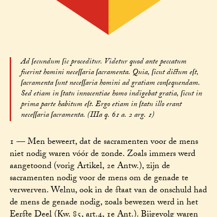
Ad ſecundum ſic proceditur. Videtur quod ante peccatum
fuerint homini neceſſaria ſacramenta. Quia, ſicut dictum eſt,
ſacramenta ſunt neceſſaria homini ad gratiam conſequendam.
Sed etiam in ſtatu innocentiae homo indigebat gratia, ſicut in
prima parte habitum eſt. Ergo etiam in ſtatu illo erant
neceſſaria ſacramenta. (IIIa q. 61 a. 2 arg. 1)
1 — Men beweert, dat de sacramenten voor de mens
niet nodig waren vóór de zonde. Zoals immers werd
aangetoond (vorig Artikel, 2e Antw.), zijn de
sacramenten nodig voor de mens om de genade te
verwerven. Welnu, ook in de staat van de onschuld had
de mens de genade nodig, zoals bewezen werd in het
Eerste Deel (Kw. 85, art.4, 1e Ant.). Bijgevolg waren