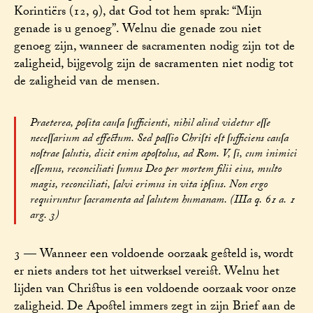
Korintiërs (12, 9), dat God tot hem sprak: “Mijn
genade is u genoeg”. Welnu die genade zou niet
genoeg zijn, wanneer de sacramenten nodig zijn tot de
zaligheid, bijgevolg zijn de sacramenten niet nodig tot
de zaligheid van de mensen.
Praeterea, poſita cauſa ſufficienti, nihil aliud videtur eſſe
neceſſarium ad effectum. Sed paſſio Chriſti eſt ſufficiens cauſa
noſtrae ſalutis, dicit enim apoſtolus, ad Rom. V, ſi, cum inimici
eſſemus, reconciliati ſumus Deo per mortem filii eius, multo
magis, reconciliati, ſalvi erimus in vita ipſius. Non ergo
requiruntur ſacramenta ad ſalutem humanam. (IIIa q. 61 a. 1
arg. 3)
3 — Wanneer een voldoende oorzaak gesteld is, wordt
er niets anders tot het uitwerksel vereist. Welnu het
lijden van Christus is een voldoende oorzaak voor onze
zaligheid. De Apostel immers zegt in zijn Brief aan de