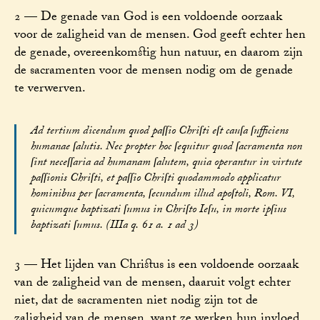
2 — De genade van God is een voldoende oorzaak
voor de zaligheid van de mensen. God geeft echter hen
de genade, overeenkomstig hun natuur, en daarom zijn
de sacramenten voor de mensen nodig om de genade
te verwerven.
Ad tertium dicendum quod paſſio Chriſti eſt cauſa ſufficiens
humanae ſalutis. Nec propter hoc ſequitur quod ſacramenta non
ſint neceſſaria ad humanam ſalutem, quia operantur in virtute
paſſionis Chriſti, et paſſio Chriſti quodammodo applicatur
hominibus per ſacramenta, ſecundum illud apoſtoli, Rom. VI,
quicumque baptizati ſumus in Chriſto Ieſu, in morte ipſius
baptizati ſumus. (IIIa q. 61 a. 1 ad 3)
3 — Het lijden van Christus is een voldoende oorzaak
van de zaligheid van de mensen, daaruit volgt echter
niet, dat de sacramenten niet nodig zijn tot de
zaligheid van de mensen, want ze werken hun invloed