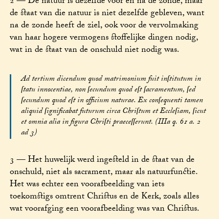
2 — De natuur is dezelfde vóór en na de zonde, maar
de staat van die natuur is niet dezelfde gebleven, want
na de zonde heeft de ziel, ook voor de vervolmaking
van haar hogere vermogens stoffelijke dingen nodig,
wat in de staat van de onschuld niet nodig was.
Ad tertium dicendum quod matrimonium fuit inſtitutum in
ſtatu innocentiae, non ſecundum quod eſt ſacramentum, ſed
ſecundum quod eſt in officium naturae. Ex conſequenti tamen
aliquid ſignificabat futurum circa Chriſtum et Eccleſiam, ſicut
et omnia alia in figura Chriſti praeceſſerunt. (IIIa q. 61 a. 2
ad 3)
3 — Het huwelijk werd ingesteld in de staat van de
onschuld, niet als sacrament, maar als natuurfunctie.
Het was echter een voorafbeelding van iets
toekomstigs omtrent Christus en de Kerk, zoals alles
wat voorafging een voorafbeelding was van Christus.