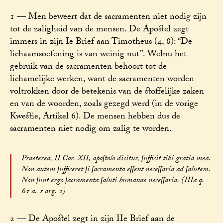
1 — Men beweert dat de sacramenten niet nodig zijn
tot de zaligheid van de mensen. De Apostel zegt
immers in zijn Ie Brief aan Timotheus (4, 8): “De
lichaamsoefening is van weinig nut”. Welnu het
gebruik van de sacramenten behoort tot de
lichamelijke werken, want de sacramenten worden
voltrokken door de betekenis van de stoffelijke zaken
en van de woorden, zoals gezegd werd (in de vorige
Kwestie, Artikel 6). De mensen hebben dus de
sacramenten niet nodig om zalig te worden.
Praeterea, II Cor. XII, apoſtolo dicitur, ſufficit tibi gratia mea.
Non autem ſufficeret ſi ſacramenta eſſent neceſſaria ad ſalutem.
Non ſunt ergo ſacramenta ſaluti humanae neceſſaria. (IIIa q.
61 a. 1 arg. 2)
2 — De Apostel zegt in zijn IIe Brief aan de