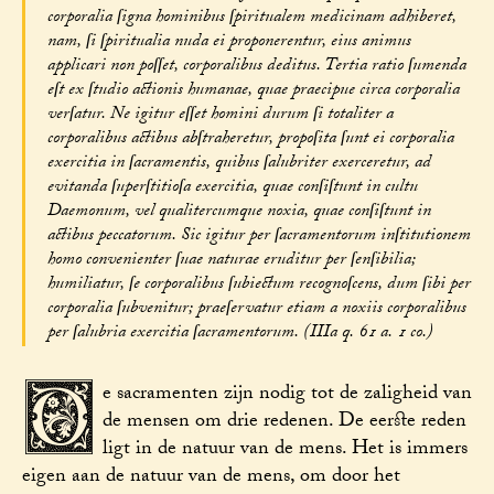
corporalia ſigna hominibus ſpiritualem medicinam adhiberet,
nam, ſi ſpiritualia nuda ei proponerentur, eius animus
applicari non poſſet, corporalibus deditus. Tertia ratio ſumenda
eſt ex ſtudio actionis humanae, quae praecipue circa corporalia
verſatur. Ne igitur eſſet homini durum ſi totaliter a
corporalibus actibus abſtraheretur, propoſita ſunt ei corporalia
exercitia in ſacramentis, quibus ſalubriter exerceretur, ad
evitanda ſuperſtitioſa exercitia, quae conſiſtunt in cultu
Daemonum, vel qualitercumque noxia, quae conſiſtunt in
actibus peccatorum. Sic igitur per ſacramentorum inſtitutionem
homo convenienter ſuae naturae eruditur per ſenſibilia;
humiliatur, ſe corporalibus ſubiectum recognoſcens, dum ſibi per
corporalia ſubvenitur; praeſervatur etiam a noxiis corporalibus
per ſalubria exercitia ſacramentorum. (IIIa q. 61 a. 1 co.)
D
e sacramenten zijn nodig tot de zaligheid van
de mensen om drie redenen. De eerste reden
ligt in de natuur van de mens. Het is immers
eigen aan de natuur van de mens, om door het