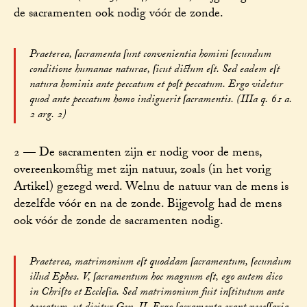
de sacramenten ook nodig vóór de zonde.
Praeterea, ſacramenta ſunt convenientia homini ſecundum
conditione humanae naturae, ſicut dictum eſt. Sed eadem eſt
natura hominis ante peccatum et poſt peccatum. Ergo videtur
quod ante peccatum homo indiguerit ſacramentis. (IIIa q. 61 a.
2 arg. 2)
2 — De sacramenten zijn er nodig voor de mens,
overeenkomstig met zijn natuur, zoals (in het vorig
Artikel) gezegd werd. Welnu de natuur van de mens is
dezelfde vóór en na de zonde. Bijgevolg had de mens
ook vóór de zonde de sacramenten nodig.
Praeterea, matrimonium eſt quoddam ſacramentum, ſecundum
illud Ephes. V, ſacramentum hoc magnum eſt, ego autem dico
in Chriſto et Eccleſia. Sed matrimonium fuit inſtitutum ante