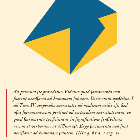
Ad primum ſic proceditur. Videtur quod ſacramenta non
fuerint neceſſaria ad humanam ſalutem. Dicit enim apoſtolus, I
ad Tim. IV, corporalis exercitatio ad modicum utilis eſt. Sed
uſus ſacramentorum pertinet ad corporalem exercitationem, eo
quod ſacramenta perficiuntur in ſignificatione ſenſibilium
rerum et verborum, ut dictum eſt. Ergo ſacramenta non ſunt
neceſſaria ad humanam ſalutem. (IIIa q. 61 a. 1 arg. 1)