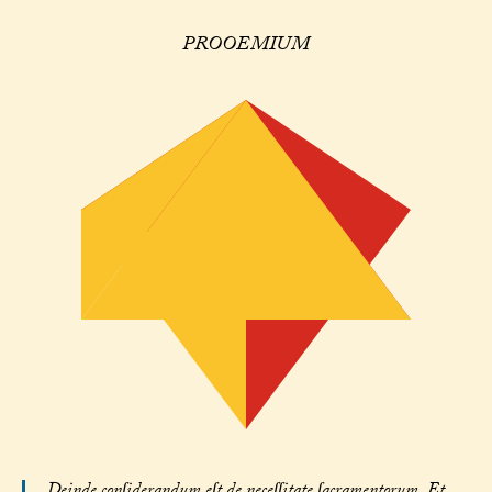
PROOEMIUM
Deinde conſiderandum eſt de neceſſitate ſacramentorum. Et