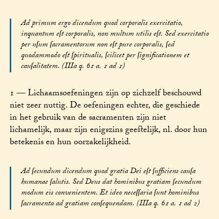
Ad primum ergo dicendum quod corporalis exercitatio,
inquantum eſt corporalis, non multum utilis eſt. Sed exercitatio
per uſum ſacramentorum non eſt pure corporalis, ſed
quodammodo eſt ſpiritualis, ſcilicet per ſignificationem et
cauſalitatem. (IIIa q. 61 a. 1 ad 1)
1 — Lichaamsoefeningen zijn op zichzelf beschouwd
niet zeer nuttig. De oefeningen echter, die geschiede
in het gebruik van de sacramenten zijn niet
lichamelijk, maar zijn enigszins geestelijk, nl. door hun
betekenis en hun oorzakelijkheid.
Ad ſecundum dicendum quod gratia Dei eſt ſufficiens cauſa
humanae ſalutis. Sed Deus dat hominibus gratiam ſecundum
modum eis convenientem. Et ideo neceſſaria ſunt hominibus
ſacramenta ad gratiam conſequendam. (IIIa q. 61 a. 1 ad 2)