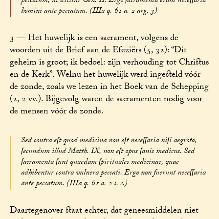
peccatum, ut dicitur Gen. II. Ergo ſacramenta erant neceſſaria
homini ante peccatum. (IIIa q. 61 a. 2 arg. 3)
3 — Het huwelijk is een sacrament, volgens de
woorden uit de Brief aan de Efeziërs (5, 32): “Dit
geheim is groot; ik bedoel: zijn verhouding tot Christus
en de Kerk”. Welnu het huwelijk werd ingesteld vóór
de zonde, zoals we lezen in het Boek van de Schepping
(2, 2 vv.). Bijgevolg waren de sacramenten nodig voor
de mensen vóór de zonde.
Sed contra eſt quod medicina non eſt neceſſaria niſi aegroto,
ſecundum illud Matth. IX, non eſt opus ſanis medicus. Sed
ſacramenta ſunt quaedam ſpirituales medicinae, quae
adhibentur contra vulnera peccati. Ergo non fuerunt neceſſaria
ante peccatum. (IIIa q. 61 a. 2 s. c.)
Daartegenover staat echter, dat geneesmiddelen niet