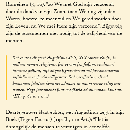
Romeinen (5, 10): “zo We met God zijn verzoend,
door de dood van zijn Zoon, toen We nog vijanden
Waren, hoeveel te meer zullen We gered worden door
zijn Leven, nu We mei Hem zijn verzoend”. Bijgevolg
zijn de sacramenten niet nodig tot de zaligheid van de
mensen.
Sed contra eſt quod Auguſtinus dicit, XIX contra Fauſt., in
nullum nomen religionis, ſeu verum ſeu falſum, coadunari
homines poſſunt, niſi aliquo ſignaculorum vel ſacramentorum
viſibilium conſortio colligentur. Sed neceſſarium eſt ad
humanam ſalutem homines adunari in unum verae religionis
nomen. Ergo ſacramenta ſunt neceſſaria ad humanam ſalutem.
(IIIa q. 61 a. 1 s. c.)
Daartegenover staat echter, wat Augustinus zegt in zijn
Boek (Tegen Fausius) (19e B., 11e Art.): “Het is
ónmogelijk de mensen te verenigen in eenzelfde