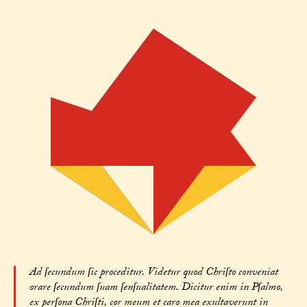
Ad ſecundum ſic proceditur. Videtur quod Chriſto conveniat
orare ſecundum ſuam ſenſualitatem. Dicitur enim in Pſalmo,
ex perſona Chriſti, cor meum et caro mea exultaverunt in