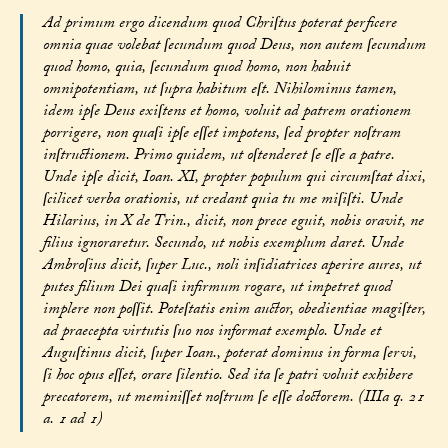
Ad primum ergo dicendum quod Chriſtus poterat perficere
omnia quae volebat ſecundum quod Deus, non autem ſecundum
quod homo, quia, ſecundum quod homo, non habuit
omnipotentiam, ut ſupra habitum eſt. Nihilominus tamen,
idem ipſe Deus exiſtens et homo, voluit ad patrem orationem
porrigere, non quaſi ipſe eſſet impotens, ſed propter noſtram
inſtructionem. Primo quidem, ut oſtenderet ſe eſſe a patre.
Unde ipſe dicit, Ioan. XI, propter populum qui circumſtat dixi,
ſcilicet verba orationis, ut credant quia tu me miſiſti. Unde
Hilarius, in X de Trin., dicit, non prece eguit, nobis oravit, ne
filius ignoraretur. Secundo, ut nobis exemplum daret. Unde
Ambroſius dicit, ſuper Luc., noli inſidiatrices aperire aures, ut
putes filium Dei quaſi infirmum rogare, ut impetret quod
implere non poſſit. Poteſtatis enim auctor, obedientiae magiſter,
ad praecepta virtutis ſuo nos informat exemplo. Unde et
Auguſtinus dicit, ſuper Ioan., poterat dominus in forma ſervi,
ſi hoc opus eſſet, orare ſilentio. Sed ita ſe patri voluit exhibere
precatorem, ut meminiſſet noſtrum ſe eſſe doctorem. (IIIa q. 21
a. 1 ad 1)