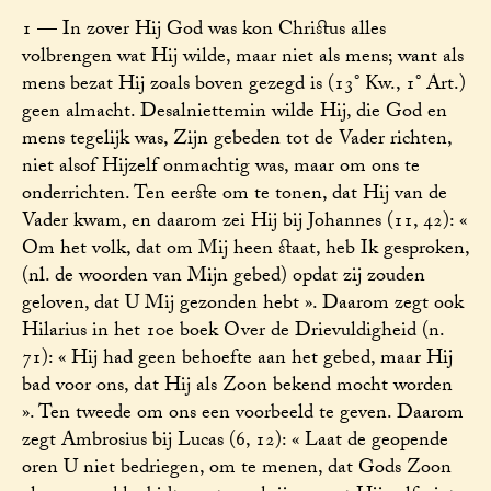
1 — In zover Hij God was kon Christus alles
volbrengen wat Hij wilde, maar niet als mens; want als
mens bezat Hij zoals boven gezegd is (13° Kw., 1° Art.)
geen almacht. Desalniettemin wilde Hij, die God en
mens tegelijk was, Zijn gebeden tot de Vader richten,
niet alsof Hijzelf onmachtig was, maar om ons te
onderrichten. Ten eerste om te tonen, dat Hij van de
Vader kwam, en daarom zei Hij bij Johannes (11, 42): «
Om het volk, dat om Mij heen staat, heb Ik gesproken,
(nl. de woorden van Mijn gebed) opdat zij zouden
geloven, dat U Mij gezonden hebt ». Daarom zegt ook
Hilarius in het 10e boek Over de Drievuldigheid (n.
71): « Hij had geen behoefte aan het gebed, maar Hij
bad voor ons, dat Hij als Zoon bekend mocht worden
». Ten tweede om ons een voorbeeld te geven. Daarom
zegt Ambrosius bij Lucas (6, 12): « Laat de geopende
oren U niet bedriegen, om te menen, dat Gods Zoon