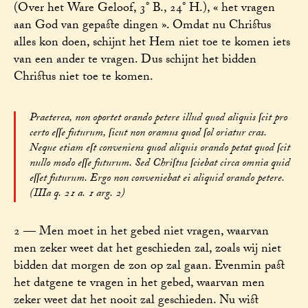
(Over het Ware Geloof, 3° B., 24° H.), « het vragen
aan God van gepaste dingen ». Omdat nu Christus
alles kon doen, schijnt het Hem niet toe te komen iets
van een ander te vragen. Dus schijnt het bidden
Christus niet toe te komen.
Praeterea, non oportet orando petere illud quod aliquis ſcit pro
certo eſſe futurum, ſicut non oramus quod ſol oriatur cras.
Neque etiam eſt conveniens quod aliquis orando petat quod ſcit
nullo modo eſſe futurum. Sed Chriſtus ſciebat circa omnia quid
eſſet futurum. Ergo non conveniebat ei aliquid orando petere.
(IIIa q. 21 a. 1 arg. 2)
2 — Men moet in het gebed niet vragen, waarvan
men zeker weet dat het geschieden zal, zoals wij niet
bidden dat morgen de zon op zal gaan. Evenmin past
het datgene te vragen in het gebed, waarvan men
zeker weet dat het nooit zal geschieden. Nu wist