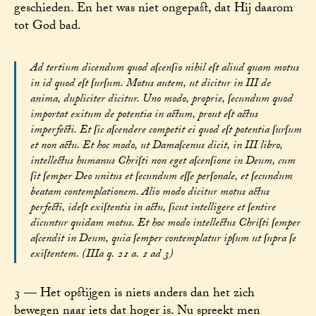
geschieden. En het was niet ongepast, dat Hij daarom
tot God bad.
Ad tertium dicendum quod aſcenſio nihil eſt aliud quam motus
in id quod eſt ſurſum. Motus autem, ut dicitur in III de
anima, dupliciter dicitur. Uno modo, proprie, ſecundum quod
importat exitum de potentia in actum, prout eſt actus
imperfecti. Et ſic aſcendere competit ei quod eſt potentia ſurſum
et non actu. Et hoc modo, ut Damaſcenus dicit, in III libro,
intellectus humanus Chriſti non eget aſcenſione in Deum, cum
ſit ſemper Deo unitus et ſecundum eſſe perſonale, et ſecundum
beatam contemplationem. Alio modo dicitur motus actus
perfecti, ideſt exiſtentis in actu, ſicut intelligere et ſentire
dicuntur quidam motus. Et hoc modo intellectus Chriſti ſemper
aſcendit in Deum, quia ſemper contemplatur ipſum ut ſupra ſe
exiſtentem. (IIIa q. 21 a. 1 ad 3)
3 — Het opstijgen is niets anders dan het zich
bewegen naar iets dat hoger is. Nu spreekt men