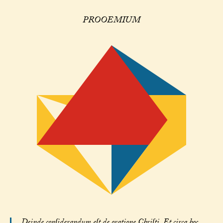
PROOEMIUM
Deinde conſiderandum eſt de oratione Chriſti. Et circa hoc