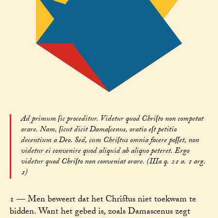
Ad primum ſic proceditur. Videtur quod Chriſto non competat
orare. Nam, ſicut dicit Damaſcenus, oratio eſt petitio
decentium a Deo. Sed, cum Chriſtus omnia facere poſſet, non
videtur ei convenire quod aliquid ab aliquo peteret. Ergo
videtur quod Chriſto non conveniat orare. (IIIa q. 21 a. 1 arg.
1)
1 — Men beweert dat het Christus niet toekwam te
bidden. Want het gebed is, zoals Damascenus zegt