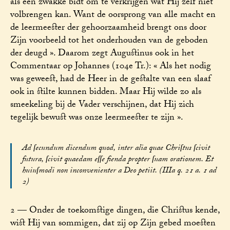
als een zwakke bidt om te verkrijgen wat Hij zelf niet
volbrengen kan. Want de oorsprong van alle macht en
de leermeester der gehoorzaamheid brengt ons door
Zijn voorbeeld tot het onderhouden van de geboden
der deugd ». Daarom zegt Augustinus ook in het
Commentaar op Johannes (104e Tr.): « Als het nodig
was geweest, had de Heer in de gestalte van een slaaf
ook in stilte kunnen bidden. Maar Hij wilde zo als
smeekeling bij de Vader verschijnen, dat Hij zich
tegelijk bewust was onze leermeester te zijn ».
Ad ſecundum dicendum quod, inter alia quae Chriſtus ſcivit
futura, ſcivit quaedam eſſe fienda propter ſuam orationem. Et
huiuſmodi non inconvenienter a Deo petiit. (IIIa q. 21 a. 1 ad
2)
2 — Onder de toekomstige dingen, die Christus kende,
wist Hij van sommigen, dat zij op Zijn gebed moesten