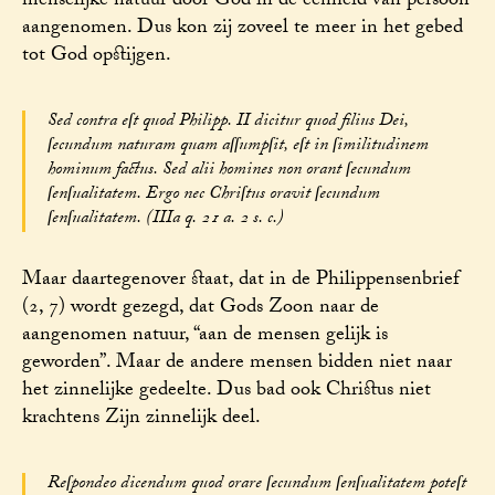
menselijke natuur door God in de eenheid van persoon
aangenomen. Dus kon zij zoveel te meer in het gebed
tot God opstijgen.
Sed contra eſt quod Philipp. II dicitur quod filius Dei,
ſecundum naturam quam aſſumpſit, eſt in ſimilitudinem
hominum factus. Sed alii homines non orant ſecundum
ſenſualitatem. Ergo nec Chriſtus oravit ſecundum
ſenſualitatem. (IIIa q. 21 a. 2 s. c.)
Maar daartegenover staat, dat in de Philippensenbrief
(2, 7) wordt gezegd, dat Gods Zoon naar de
aangenomen natuur, “aan de mensen gelijk is
geworden”. Maar de andere mensen bidden niet naar
het zinnelijke gedeelte. Dus bad ook Christus niet
krachtens Zijn zinnelijk deel.
Reſpondeo dicendum quod orare ſecundum ſenſualitatem poteſt