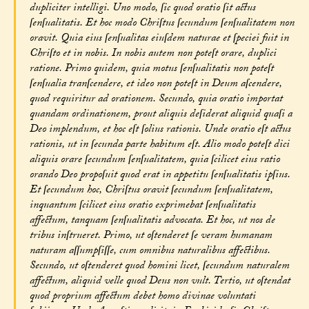
dupliciter intelligi. Uno modo, ſic quod oratio ſit actus
ſenſualitatis. Et hoc modo Chriſtus ſecundum ſenſualitatem non
oravit. Quia eius ſenſualitas eiuſdem naturae et ſpeciei fuit in
Chriſto et in nobis. In nobis autem non poteſt orare, duplici
ratione. Primo quidem, quia motus ſenſualitatis non poteſt
ſenſualia tranſcendere, et ideo non poteſt in Deum aſcendere,
quod requiritur ad orationem. Secundo, quia oratio importat
quandam ordinationem, prout aliquis deſiderat aliquid quaſi a
Deo implendum, et hoc eſt ſolius rationis. Unde oratio eſt actus
rationis, ut in ſecunda parte habitum eſt. Alio modo poteſt dici
aliquis orare ſecundum ſenſualitatem, quia ſcilicet eius ratio
orando Deo propoſuit quod erat in appetitu ſenſualitatis ipſius.
Et ſecundum hoc, Chriſtus oravit ſecundum ſenſualitatem,
inquantum ſcilicet eius oratio exprimebat ſenſualitatis
affectum, tanquam ſenſualitatis advocata. Et hoc, ut nos de
tribus inſtrueret. Primo, ut oſtenderet ſe veram humanam
naturam aſſumpſiſſe, cum omnibus naturalibus affectibus.
Secundo, ut oſtenderet quod homini licet, ſecundum naturalem
affectum, aliquid velle quod Deus non vult. Tertio, ut oſtendat
quod proprium affectum debet homo divinae voluntati