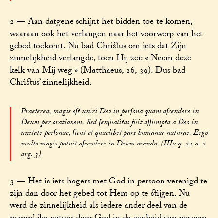
2 — Aan datgene schijnt het bidden toe te komen,
waaraan ook het verlangen naar het voorwerp van het
gebed toekomt. Nu bad Christus om iets dat Zijn
zinnelijkheid verlangde, toen Hij zei: « Neem deze
kelk van Mij weg » (Matthaeus, 26, 39). Dus bad
Christus’ zinnelijkheid.
Praeterea, magis eſt uniri Deo in perſona quam aſcendere in
Deum per orationem. Sed ſenſualitas fuit aſſumpta a Deo in
unitate perſonae, ſicut et quaelibet pars humanae naturae. Ergo
multo magis potuit aſcendere in Deum orando. (IIIa q. 21 a. 2
arg. 3)
3 — Het is iets hogers met God in persoon verenigd te
zijn dan door het gebed tot Hem op te stijgen. Nu
werd de zinnelijkheid als iedere ander deel van de