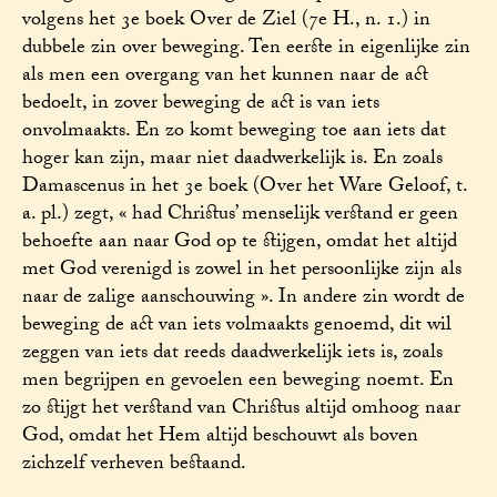
volgens het 3e boek Over de Ziel (7e H., n. 1.) in
dubbele zin over beweging. Ten eerste in eigenlijke zin
als men een overgang van het kunnen naar de act
bedoelt, in zover beweging de act is van iets
onvolmaakts. En zo komt beweging toe aan iets dat
hoger kan zijn, maar niet daadwerkelijk is. En zoals
Damascenus in het 3e boek (Over het Ware Geloof, t.
a. pl.) zegt, « had Christus’ menselijk verstand er geen
behoefte aan naar God op te stijgen, omdat het altijd
met God verenigd is zowel in het persoonlijke zijn als
naar de zalige aanschouwing ». In andere zin wordt de
beweging de act van iets volmaakts genoemd, dit wil
zeggen van iets dat reeds daadwerkelijk iets is, zoals
men begrijpen en gevoelen een beweging noemt. En
zo stijgt het verstand van Christus altijd omhoog naar
God, omdat het Hem altijd beschouwt als boven
zichzelf verheven bestaand.