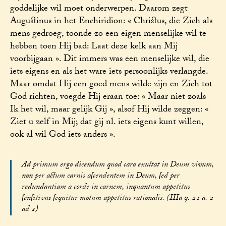
goddelijke wil moet onderwerpen. Daarom zegt
Augustinus in het Enchiridion: « Christus, die Zich als
mens gedroeg, toonde zo een eigen menselijke wil te
hebben toen Hij bad: Laat deze kelk aan Mij
voorbijgaan ». Dit immers was een menselijke wil, die
iets eigens en als het ware iets persoonlijks verlangde.
Maar omdat Hij een goed mens wilde zijn en Zich tot
God richten, voegde Hij eraan toe: « Maar niet zoals
Ik het wil, maar gelijk Gij », alsof Hij wilde zeggen: «
Ziet u zelf in Mij; dat gij nl. iets eigens kunt willen,
ook al wil God iets anders ».
Ad primum ergo dicendum quod caro exultat in Deum vivum,
non per actum carnis aſcendentem in Deum, ſed per
redundantiam a corde in carnem, inquantum appetitus
ſenſitivus ſequitur motum appetitus rationalis. (IIIa q. 21 a. 2
ad 1)