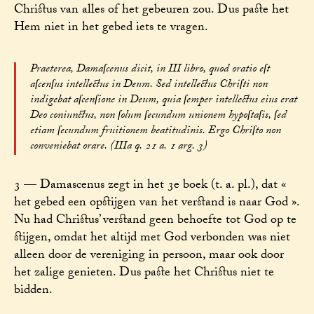
Christus van alles of het gebeuren zou. Dus paste het
Hem niet in het gebed iets te vragen.
Praeterea, Damaſcenus dicit, in III libro, quod oratio eſt
aſcenſus intellectus in Deum. Sed intellectus Chriſti non
indigebat aſcenſione in Deum, quia ſemper intellectus eius erat
Deo coniunctus, non ſolum ſecundum unionem hypoſtaſis, ſed
etiam ſecundum fruitionem beatitudinis. Ergo Chriſto non
conveniebat orare. (IIIa q. 21 a. 1 arg. 3)
3 — Damascenus zegt in het 3e boek (t. a. pl.), dat «
het gebed een opstijgen van het verstand is naar God ».
Nu had Christus’ verstand geen behoefte tot God op te
stijgen, omdat het altijd met God verbonden was niet
alleen door de vereniging in persoon, maar ook door
het zalige genieten. Dus paste het Christus niet te
bidden.