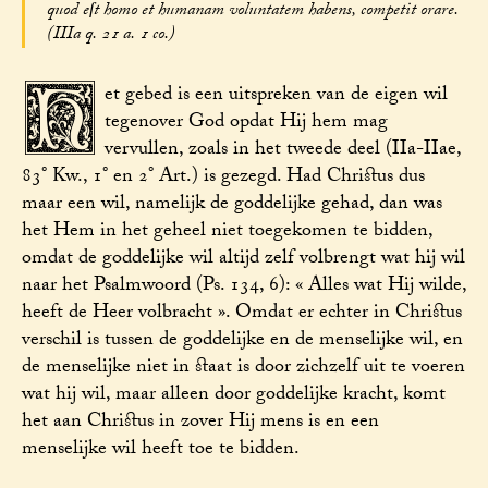
quod eſt homo et humanam voluntatem habens, competit orare.
(IIIa q. 21 a. 1 co.)
H
et gebed is een uitspreken van de eigen wil
tegenover God opdat Hij hem mag
vervullen, zoals in het tweede deel (IIa-IIae,
83° Kw., 1° en 2° Art.) is gezegd. Had Christus dus
maar een wil, namelijk de goddelijke gehad, dan was
het Hem in het geheel niet toegekomen te bidden,
omdat de goddelijke wil altijd zelf volbrengt wat hij wil
naar het Psalmwoord (Ps. 134, 6): « Alles wat Hij wilde,
heeft de Heer volbracht ». Omdat er echter in Christus
verschil is tussen de goddelijke en de menselijke wil, en
de menselijke niet in staat is door zichzelf uit te voeren
wat hij wil, maar alleen door goddelijke kracht, komt
het aan Christus in zover Hij mens is en een
menselijke wil heeft toe te bidden.