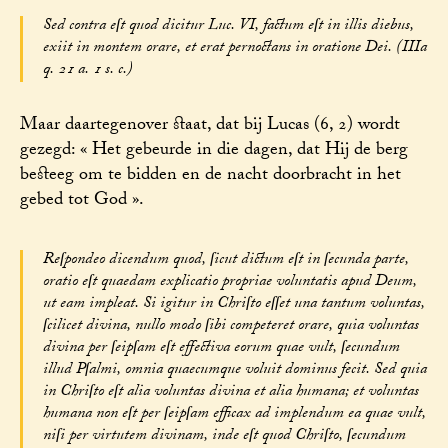
Sed contra eſt quod dicitur Luc. VI, factum eſt in illis diebus,
exiit in montem orare, et erat pernoctans in oratione Dei. (IIIa
q. 21 a. 1 s. c.)
Maar daartegenover staat, dat bij Lucas (6, 2) wordt
gezegd: « Het gebeurde in die dagen, dat Hij de berg
besteeg om te bidden en de nacht doorbracht in het
gebed tot God ».
Reſpondeo dicendum quod, ſicut dictum eſt in ſecunda parte,
oratio eſt quaedam explicatio propriae voluntatis apud Deum,
ut eam impleat. Si igitur in Chriſto eſſet una tantum voluntas,
ſcilicet divina, nullo modo ſibi competeret orare, quia voluntas
divina per ſeipſam eſt effectiva eorum quae vult, ſecundum
illud Pſalmi, omnia quaecumque voluit dominus fecit. Sed quia
in Chriſto eſt alia voluntas divina et alia humana; et voluntas
humana non eſt per ſeipſam efficax ad implendum ea quae vult,
niſi per virtutem divinam, inde eſt quod Chriſto, ſecundum