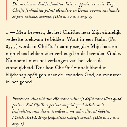
Deum vivum. Sed ſenſualitas dicitur appetitus carnis. Ergo
Chriſti ſenſualitas potuit aſcendere in Deum vivum exultando,
et pari ratione, orando. (IIIa q. 21 a. 2 arg. 1)
1 — Men beweert, dat het Christus naar Zijn zinnelijk
gedeelte toekwam te bidden. Want in een Psalm (Ps.
83, 3) wordt in Christus’ naam gezegd: « Mijn hart en
mijn vlees hebben zich verheugd in de levenden God ».
Nu noemt men het verlangen van het vlees de
zinnelijkheid. Dus kon Christus’ zinnelijkheid in
blijdschap opstijgen naar de levenden God, en evenzeer
in het gebed.
Praeterea, eius videtur eſſe orare cuius eſt deſiderare illud quod
petitur. Sed Chriſtus petivit aliquid quod deſideravit
ſenſualitas, cum dixit, tranſeat a me calix iſte, ut habetur
Matth. XXVI. Ergo ſenſualitas Chriſti oravit. (IIIa q. 21 a. 2
arg. 2)