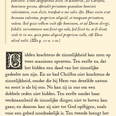
ſubiicere. Unde Auguſtinus dicit, in Enchirid., ſic Chriſtus,
hominem gerens, oſtendit privatam quandam hominis
voluntatem, cum dicit, tranſeat a me calix iſte. Haec enim erat
humana voluntas, proprium aliquid, et tanquam privatum,
volens. Sed quia rectum vult eſſe hominem, et ad Deum dirigi,
ſubdit, veruntamen non ſicut ego volo, ſed ſicut tu, ac ſi dicat,
vide te in me, quia potes aliquid proprium velle, etſi Deus
aliud velit. (IIIa q. 21 a. 2 co.)
B
idden krachtens de zinnelijkheid kan men op
twee manieren opvatten. Ten eerste zo, dat
het bidden een daad van het zinnelijke
gedeelte zou zijn. En zo bad Christus niet krachtens de
zinnelijkheid, omdat die bij Hem van dezelfde natuur
en soort is als bij ons. Nu kan zij in ons om een
dubbele reden niet bidden. Ten eerste omdat haar
werkzaamheid de zinnelijke dingen niet te boven kan
gaan; en daarom kan zij niet tot God opstijgen, zoals
voor een gebed noodzakelijk is. Ten tweede brengt het