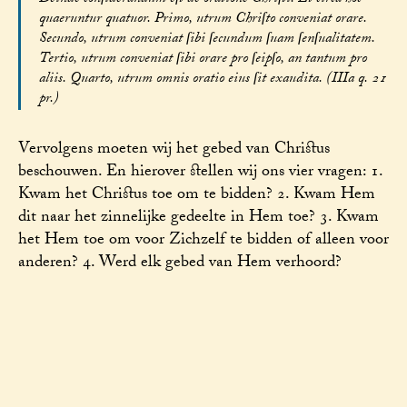
quaeruntur quatuor. Primo, utrum Chriſto conveniat orare.
Secundo, utrum conveniat ſibi ſecundum ſuam ſenſualitatem.
Tertio, utrum conveniat ſibi orare pro ſeipſo, an tantum pro
aliis. Quarto, utrum omnis oratio eius ſit exaudita. (IIIa q. 21
pr.)
Vervolgens moeten wij het gebed van Christus
beschouwen. En hierover stellen wij ons vier vragen: 1.
Kwam het Christus toe om te bidden? 2. Kwam Hem
dit naar het zinnelijke gedeelte in Hem toe? 3. Kwam
het Hem toe om voor Zichzelf te bidden of alleen voor
anderen? 4. Werd elk gebed van Hem verhoord?