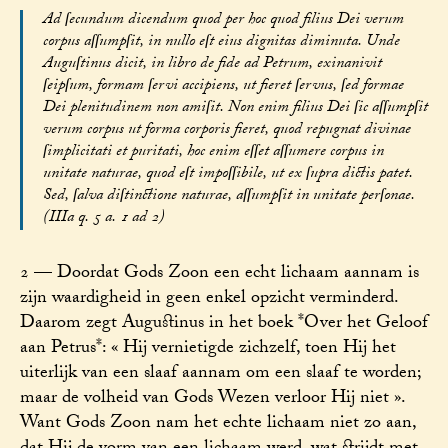
Ad ſecundum dicendum quod per hoc quod filius Dei verum
corpus aſſumpſit, in nullo eſt eius dignitas diminuta. Unde
Auguſtinus dicit, in libro de fide ad Petrum, exinanivit
ſeipſum, formam ſervi accipiens, ut fieret ſervus, ſed formae
Dei plenitudinem non amiſit. Non enim filius Dei ſic aſſumpſit
verum corpus ut forma corporis fieret, quod repugnat divinae
ſimplicitati et puritati, hoc enim eſſet aſſumere corpus in
unitate naturae, quod eſt impoſſibile, ut ex ſupra dictis patet.
Sed, ſalva diſtinctione naturae, aſſumpſit in unitate perſonae.
(IIIa q. 5 a. 1 ad 2)
2 — Doordat Gods Zoon een echt lichaam aannam is
zijn waardigheid in geen enkel opzicht verminderd.
Daarom zegt Augustinus in het boek *Over het Geloof
aan Petrus*: « Hij vernietigde zichzelf, toen Hij het
uiterlijk van een slaaf aannam om een slaaf te worden;
maar de volheid van Gods Wezen verloor Hij niet ».
Want Gods Zoon nam het echte lichaam niet zo aan,