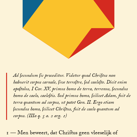
Ad ſecundum ſic proceditur. Videtur quod Chriſtus non
habuerit corpus carnale, ſive terreſtre, ſed caeleſte. Dicit enim
apoſtolus, I Cor. XV, primus homo de terra, terrenus, ſecundus
homo de caelo, caeleſtis. Sed primus homo, ſcilicet Adam, fuit de
terra quantum ad corpus, ut patet Gen. II. Ergo etiam
ſecundus homo, ſcilicet Chriſtus, fuit de caelo quantum ad
corpus. (IIIa q. 5 a. 2 arg. 1)
1 — Men beweert, dat Christus geen vleeselijk of