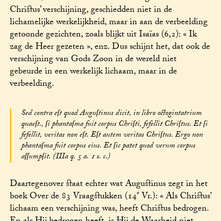
Christus’ verschijning, geschiedden niet in de
lichamelijke werkelijkheid, maar in aan de verbeelding
getoonde gezichten, zoals blijkt uit Isaïas (6,2): « Ik
zag de Heer gezeten », enz. Dus schijnt het, dat ook de
verschijning van Gods Zoon in de wereld niet
gebeurde in een werkelijk lichaam, maar in de
verbeelding.
Sed contra eſt quod Auguſtinus dicit, in libro octogintatrium
quaeſt., ſi phantaſma fuit corpus Chriſti, fefellit Chriſtus. Et ſi
fefellit, veritas non eſt. Eſt autem veritas Chriſtus. Ergo non
phantaſma fuit corpus eius. Et ſic patet quod verum corpus
aſſumpſit. (IIIa q. 5 a. 1 s. c.)
Daartegenover staat echter wat Augustinus zegt in het
boek Over de 83 Vraagstukken (14° Vr.): « Als Christus’
lichaam een verschijning was, heeft Christus bedrogen.