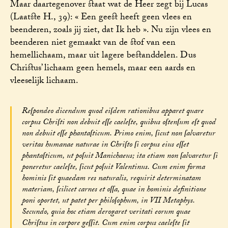
Maar daartegenover staat wat de Heer zegt bij Lucas
(Laatste H., 39): « Een geest heeft geen vlees en
beenderen, zoals jij ziet, dat Ik heb ». Nu zijn vlees en
beenderen niet gemaakt van de stof van een
hemellichaam, maar uit lagere bestanddelen. Dus
Christus’ lichaam geen hemels, maar een aards en
vleeselijk lichaam.
Reſpondeo dicendum quod eiſdem rationibus apparet quare
corpus Chriſti non debuit eſſe caeleſte, quibus oſtenſum eſt quod
non debuit eſſe phantaſticum. Primo enim, ſicut non ſalvaretur
veritas humanae naturae in Chriſto ſi corpus eius eſſet
phantaſticum, ut poſuit Manichaeus; ita etiam non ſalvaretur ſi
poneretur caeleſte, ſicut poſuit Valentinus. Cum enim forma
hominis ſit quaedam res naturalis, requirit determinatam
materiam, ſcilicet carnes et oſſa, quae in hominis definitione
poni oportet, ut patet per philoſophum, in VII Metaphys.
Secundo, quia hoc etiam derogaret veritati eorum quae
Chriſtus in corpore geſſit. Cum enim corpus caeleſte ſit