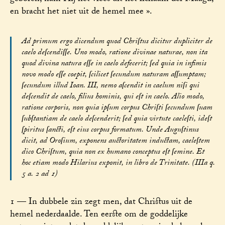
en bracht het niet uit de hemel mee ».
Ad primum ergo dicendum quod Chriſtus dicitur dupliciter de
caelo deſcendiſſe. Uno modo, ratione divinae naturae, non ita
quod divina natura eſſe in caelo defecerit; ſed quia in infimis
novo modo eſſe coepit, ſcilicet ſecundum naturam aſſumptam;
ſecundum illud Ioan. III, nemo aſcendit in caelum niſi qui
deſcendit de caelo, filius hominis, qui eſt in caelo. Alio modo,
ratione corporis, non quia ipſum corpus Chriſti ſecundum ſuam
ſubſtantiam de caelo deſcenderit; ſed quia virtute caeleſti, ideſt
ſpiritus ſancti, eſt eius corpus formatum. Unde Auguſtinus
dicit, ad Oroſium, exponens auctoritatem inductam, caeleſtem
dico Chriſtum, quia non ex humano conceptus eſt ſemine. Et
hoc etiam modo Hilarius exponit, in libro de Trinitate. (IIIa q.
5 a. 2 ad 1)
1 — In dubbele zin zegt men, dat Christus uit de
hemel nederdaalde. Ten eerste om de goddelijke