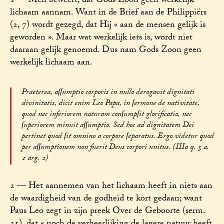
1 — Men beweert, dat Gods Zoon geen werkelijk
lichaam aannam. Want in de Brief aan de Philippiërs
(2, 7) wordt gezegd, dat Hij « aan de mensen gelijk is
geworden ». Maar wat werkelijk iets is, wordt niet
daaraan gelijk genoemd. Dus nam Gods Zoon geen
werkelijk lichaam aan.
Praeterea, aſſumptio corporis in nullo derogavit dignitati
divinitatis, dicit enim Leo Papa, in ſermone de nativitate,
quod nec inferiorem naturam conſumpſit glorificatio, nec
ſuperiorem minuit aſſumptio. Sed hoc ad dignitatem Dei
pertinet quod ſit omnino a corpore ſeparatus. Ergo videtur quod
per aſſumptionem non fuerit Deus corpori unitus. (IIIa q. 5 a.
1 arg. 2)
2 — Het aannemen van het lichaam heeft in niets aan
de waardigheid van de godheid te kort gedaan; want
Paus Leo zegt in zijn preek Over de Geboorte (serm.