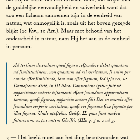
dat Hij de vorm van een lichaam werd, wat strijdt met
de goddelijke eenvoudigheid en zuiverheid; want dat
zou een lichaam aannemen zijn in de eenheid van
natuur, wat onmogelijk is, zoals uit het boven gezegde
blijkt (2e Kw., 1e Art.). Maar met behoud van het
onderscheid in natuur, nam Hij het aan in de eenheid
in persoon.
Ad tertium dicendum quod figura reſpondere debet quantum
ad ſimilitudinem, non quantum ad rei veritatem, ſi enim per
omnia eſſet ſimilitudo, iam non eſſet ſignum, ſed ipſa res, ut
Damaſcenus dicit, in III libro. Conveniens igitur fuit ut
apparitiones veteris teſtamenti eſſent ſecundum apparentiam
tantum, quaſi figurae, apparitio autem filii Dei in mundo eſſet
ſecundum corporis veritatem, quaſi res figurata ſive ſignata per
illas figuras. Unde apoſtolus, Coloſs. II, quae ſunt umbra
futurorum, corpus autem Chriſti. (IIIa q. 5 a. 1 ad 3)
3 — Het beeld moet aan het ding beantwoorden wat