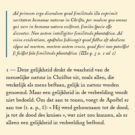
Ad primum ergo dicendum quod ſimilitudo illa exprimit
veritatem humanae naturae in Chriſto, per modum quo omnes
qui vere in humana natura exiſtunt, ſimiles ſpecie eſſe
dicuntur. Non autem intelligitur ſimilitudo phantaſtica. Ad
cuius evidentiam, apoſtolus ſubiungit quod factus eſt obediens
uſque ad mortem, mortem autem crucis, quod fieri non potuiſſet
ſi fuiſſet ſola ſimilitudo phantaſtica. (IIIa q. 5 a. 1 ad 1)
1 — Deze gelijkheid drukt de waarheid van de
menselijke natuur in Christus uit, zoals allen, die
werkelijk als mens bestaan, gelijk in natuur worden
genoemd. Maar een gelijkheid in de verbeelding wordt
niet bedoeld. Om dat aan te tonen, voegt de Apostel er
aan toe (t. a. p., 8): « Hij werd gehoorzaam tot de dood,
ja tot de dood des kruises », wat niet zou kunnen, als er
alleen een gelijkheid in verbeelding bestond.