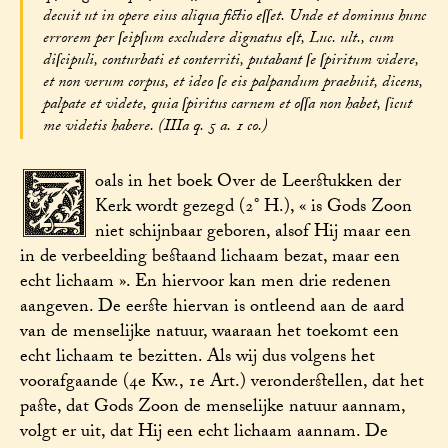
decuit ut in opere eius aliqua fictio eſſet. Unde et dominus hunc
errorem per ſeipſum excludere dignatus eſt, Luc. ult., cum
diſcipuli, conturbati et conterriti, putabant ſe ſpiritum videre,
et non verum corpus, et ideo ſe eis palpandum praebuit, dicens,
palpate et videte, quia ſpiritus carnem et oſſa non habet, ſicut
me videtis habere. (IIIa q. 5 a. 1 co.)
Z
oals in het boek Over de Leerstukken der
Kerk wordt gezegd (2° H.), « is Gods Zoon
niet schijnbaar geboren, alsof Hij maar een
in de verbeelding bestaand lichaam bezat, maar een
echt lichaam ». En hiervoor kan men drie redenen
aangeven. De eerste hiervan is ontleend aan de aard
van de menselijke natuur, waaraan het toekomt een
echt lichaam te bezitten. Als wij dus volgens het
voorafgaande (4e Kw., 1e Art.) veronderstellen, dat het
paste, dat Gods Zoon de menselijke natuur aannam,
volgt er uit, dat Hij een echt lichaam aannam. De