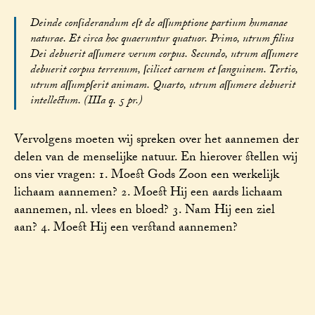
Deinde conſiderandum eſt de aſſumptione partium humanae
naturae. Et circa hoc quaeruntur quatuor. Primo, utrum filius
Dei debuerit aſſumere verum corpus. Secundo, utrum aſſumere
debuerit corpus terrenum, ſcilicet carnem et ſanguinem. Tertio,
utrum aſſumpſerit animam. Quarto, utrum aſſumere debuerit
intellectum. (IIIa q. 5 pr.)
Vervolgens moeten wij spreken over het aannemen der
delen van de menselijke natuur. En hierover stellen wij
ons vier vragen: 1. Moest Gods Zoon een werkelijk
lichaam aannemen? 2. Moest Hij een aards lichaam
aannemen, nl. vlees en bloed? 3. Nam Hij een ziel
aan? 4. Moest Hij een verstand aannemen?