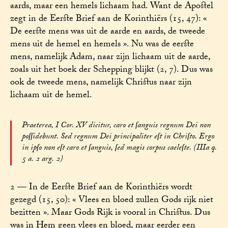
aards, maar een hemels lichaam had. Want de Apostel
zegt in de Eerste Brief aan de Korinthiërs (15, 47): «
De eerste mens was uit de aarde en aards, de tweede
mens uit de hemel en hemels ». Nu was de eerste
mens, namelijk Adam, naar zijn lichaam uit de aarde,
zoals uit het boek der Schepping blijkt (2, 7). Dus was
ook de tweede mens, namelijk Christus naar zijn
lichaam uit de hemel.
Praeterea, I Cor. XV dicitur, caro et ſanguis regnum Dei non
poſſidebunt. Sed regnum Dei principaliter eſt in Chriſto. Ergo
in ipſo non eſt caro et ſanguis, ſed magis corpus caeleſte. (IIIa q.
5 a. 2 arg. 2)
2 — In de Eerste Brief aan de Korinthiërs wordt
gezegd (15, 50): « Vlees en bloed zullen Gods rijk niet
bezitten ». Maar Gods Rijk is vooral in Christus. Dus
was in Hem geen vlees en bloed, maar eerder een