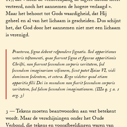
21), dat « noch de verheerlijking de lagere natuur heeft
verteerd, noch het aannemen de hogere verlaagd ».
Maar het behoort tot Gods waardigheid, dat Hij
geheel en al van het lichaam is gescheiden. Dus schijnt
het, dat God door het aannemen niet met een lichaam
is verenigd.
Praeterea, ſigna debent reſpondere ſignatis. Sed apparitiones
veteris teſtamenti, quae fuerunt ſigna et figurae apparitionis
Chriſti, non fuerunt ſecundum corporis veritatem, ſed
ſecundum imaginariam viſionem, ſicut patet Iſaiae VI, vidi
dominum ſedentem, et cetera. Ergo videtur quod etiam
apparitio filii Dei in mundum non fuerit ſecundum corporis
veritatem, ſed ſolum ſecundum imaginationem. (IIIa q. 5 a. 1
arg. 3)
3 — Tekens moeten beantwoorden aan wat betekent
wordt. Maar de verschijningen onder het Oude
Verbond, die tekens en voorafbeeldingen waren van