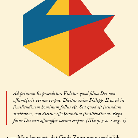
Ad primum ſic proceditur. Videtur quod filius Dei non
aſſumpſerit verum corpus. Dicitur enim Philipp. II quod in
ſimilitudinem hominum factus eſt. Sed quod eſt ſecundum
veritatem, non dicitur eſſe ſecundum ſimilitudinem. Ergo
filius Dei non aſſumpſit verum corpus. (IIIa q. 5 a. 1 arg. 1)