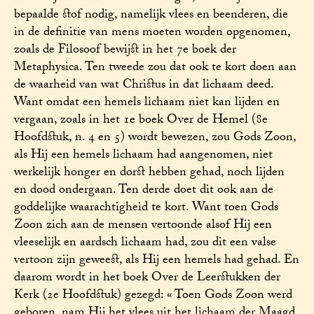
bepaalde stof nodig, namelijk vlees en beenderen, die
in de definitie van mens moeten worden opgenomen,
zoals de Filosoof bewijst in het 7e boek der
Metaphysica. Ten tweede zou dat ook te kort doen aan
de waarheid van wat Christus in dat lichaam deed.
Want omdat een hemels lichaam niet kan lijden en
vergaan, zoals in het 1e boek Over de Hemel (8e
Hoofdstuk, n. 4 en 5) wordt bewezen, zou Gods Zoon,
als Hij een hemels lichaam had aangenomen, niet
werkelijk honger en dorst hebben gehad, noch lijden
en dood ondergaan. Ten derde doet dit ook aan de
goddelijke waarachtigheid te kort. Want toen Gods
Zoon zich aan de mensen vertoonde alsof Hij een
vleeselijk en aardsch lichaam had, zou dit een valse
vertoon zijn geweest, als Hij een hemels had gehad. En
daarom wordt in het boek Over de Leerstukken der
Kerk (2e Hoofdstuk) gezegd: « Toen Gods Zoon werd
geboren, nam Hij het vlees uit het lichaam der Maagd,