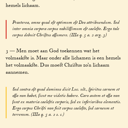
hemels lichaam.
Praeterea, omne quod eſt optimum eſt Deo attribuendum. Sed
inter omnia corpora corpus nobiliſſimum eſt caeleſte. Ergo tale
corpus debuit Chriſtus aſſumere. (IIIa q. 5 a. 2 arg. 3)
3 — Men moet aan God toekennen wat het
volmaakste is. Maar onder alle lichamen is een hemels
het volmaakste. Dus moest Christus zo’n lichaam
aannemen.
Sed contra eſt quod dominus dicit Luc. ult., ſpiritus carnem et
oſſa non habet, ſicut me videtis habere. Caro autem et oſſa non
ſunt ex materia caeleſtis corporis, ſed ex inferioribus elementis.
Ergo corpus Chriſti non fuit corpus caeleſte, ſed carneum et
terrenum. (IIIa q. 5 a. 2 s. c.)