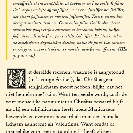
impaſſibile et incorruptibile, ut probatur in I de caelo, ſi filius
Dei corpus caeleſte aſſumpſiſſet, non vere eſuriiſſet nec ſitiiſſet,
nec etiam paſſionem et mortem ſuſtinuiſſet. Tertio, etiam hoc
derogat veritati divinae. Cum enim filius Dei ſe oſtenderet
hominibus quaſi corpus carneum et terrenum habens, fuiſſet
falſa demonſtratio ſi corpus caeleſte habuiſſet. Et ideo in libro
de eccleſiaſticis dogmatibus dicitur, natus eſt filius Dei carnem
ex virginis corpore trahens, et non de caelo ſecum afferens. (IIIa
q. 5 a. 2 co.)
U
it dezelfde redenen, waarmee is aangetoond
(in 't vorige Artikel), dat Christus geen
schijnlichaam moest hebben, blijkt, dat het
niet hemels moest zijn. Want ten eerste wordt, zoals de
ware menselijke natuur niet in Christus bewaard blijft,
als Hij een schijnlichaam heeft, zoals Manichaeus
beweerde, ze evenmin bewaard als men een hemels
lichaam aanneemt als Valentinus. Want omdat de
menselijke vorm een natuurding is, heeft zij een