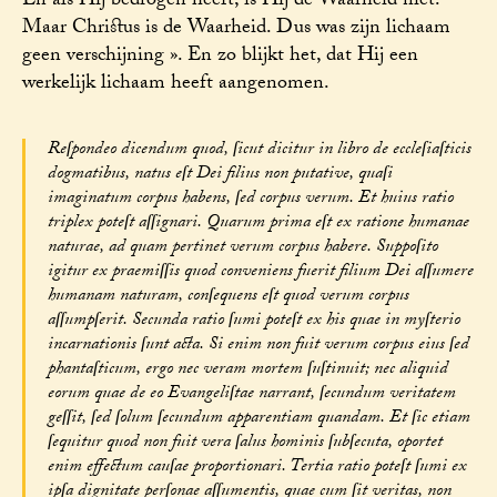
En als Hij bedrogen heeft, is Hij de Waarheid niet.
Maar Christus is de Waarheid. Dus was zijn lichaam
geen verschijning ». En zo blijkt het, dat Hij een
werkelijk lichaam heeft aangenomen.
Reſpondeo dicendum quod, ſicut dicitur in libro de eccleſiaſticis
dogmatibus, natus eſt Dei filius non putative, quaſi
imaginatum corpus habens, ſed corpus verum. Et huius ratio
triplex poteſt aſſignari. Quarum prima eſt ex ratione humanae
naturae, ad quam pertinet verum corpus habere. Suppoſito
igitur ex praemiſſis quod conveniens fuerit filium Dei aſſumere
humanam naturam, conſequens eſt quod verum corpus
aſſumpſerit. Secunda ratio ſumi poteſt ex his quae in myſterio
incarnationis ſunt acta. Si enim non fuit verum corpus eius ſed
phantaſticum, ergo nec veram mortem ſuſtinuit; nec aliquid
eorum quae de eo Evangeliſtae narrant, ſecundum veritatem
geſſit, ſed ſolum ſecundum apparentiam quandam. Et ſic etiam
ſequitur quod non fuit vera ſalus hominis ſubſecuta, oportet
enim effectum cauſae proportionari. Tertia ratio poteſt ſumi ex
ipſa dignitate perſonae aſſumentis, quae cum ſit veritas, non