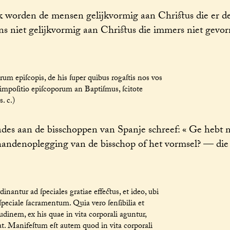
worden de mensen gelijkvormig aan Christus die er de 
ns niet gelijkvormig aan Christus die immers niet gevo
um epiſcopis, de his ſuper quibus rogaſtis nos vos
impoſitio epiſcoporum an Baptiſmus, ſcitote
. c.)
des aan de bisschoppen van Spanje schreef: « Ge hebt 
 handenoplegging van de bisschop of het vormsel? — die
antur ad ſpeciales gratiae effectus, et ideo, ubi
ur ſpeciale ſacramentum. Quia vero ſenſibilia et
itudinem, ex his quae in vita corporali aguntur,
ſtat. Manifeſtum eſt autem quod in vita corporali