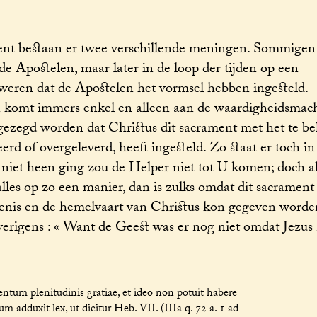
ent bestaan er twee verschillende meningen. Sommigen
e Apostelen, maar later in de loop der tijden op een
weren dat de Apostelen het vormsel hebben ingesteld.
len komt immers enkel en alleen aan de waardigheidsmach
gezegd worden dat Christus dit sacrament met het te be
erd of overgeleverd, heeft ingesteld. Zo staat er toch in
 niet heen ging zou de Helper niet tot U komen; doch al
les op zo een manier, dan is zulks omdat dit sacrament
jzenis en de hemelvaart van Christus kon gegeven worde
verigens : « Want de Geest was er nog niet omdat Jezus 
tum plenitudinis gratiae, et ideo non potuit habere
um adduxit lex, ut dicitur Heb. VII. (IIIa q. 72 a. 1 ad