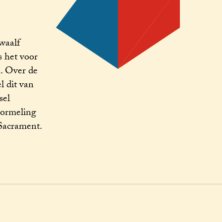
waalf
s het voor
4. Over de
l dit van
sel
vormeling
 Sacrament.