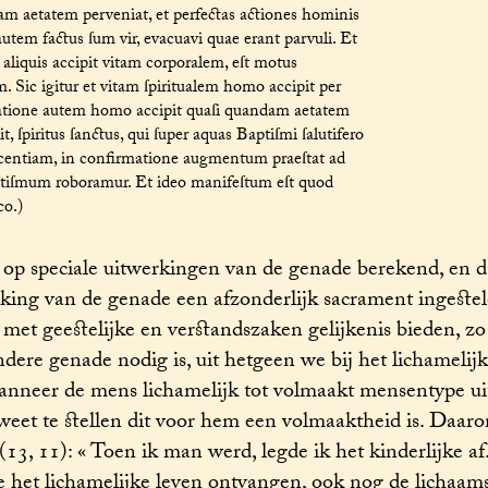
am aetatem perveniat, et perfectas actiones hominis
 autem factus ſum vir, evacuavi quae erant parvuli. Et
aliquis accipit vitam corporalem, eſt motus
. Sic igitur et vitam ſpiritualem homo accipit per
irmatione autem homo accipit quaſi quandam aetatem
, ſpiritus ſanctus, qui ſuper aquas Baptiſmi ſalutifero
nocentiam, in confirmatione augmentum praeſtat ad
ptiſmum roboramur. Et ideo manifeſtum eſt quod
co.)
 op speciale uitwerkingen van de genade berekend, en 
rking van de genade een afzonderlijk sacrament ingeste
n met geestelijke en verstandszaken gelijkenis bieden, z
ere genade nodig is, uit hetgeen we bij het lichamelijk
wanneer de mens lichamelijk tot volmaakt mensentype ui
eet te stellen dit voor hem een volmaaktheid is. Daar
(13, 11): « Toen ik man werd, legde ik het kinderlijke af
 het lichamelijke leven ontvangen, ook nog de lichaam