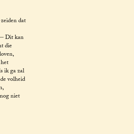
 zeiden dat
 — Dit kan
t die
loven,
 het
s ik ga zal
 de volheid
n,
nog niet