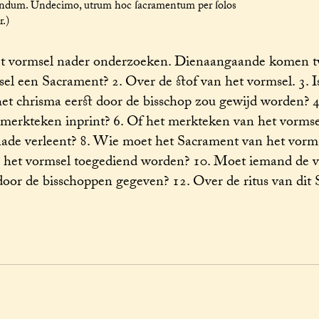
mandum. Undecimo, utrum hoc ſacramentum per ſolos
r.)
t vormsel nader onderzoeken. Dienaangaande komen t
msel een Sacrament? 2. Over de stof van het vormsel. 3. I
het chrisma eerst door de bisschop zou gewijd worden? 
 merkteken inprint? 6. Of het merkteken van het vormse
enade verleent? 8. Wie moet het Sacrament van het vorm
 het vormsel toegediend worden? 10. Moet iemand de 
oor de bisschoppen gegeven? 12. Over de ritus van dit