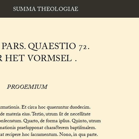
SUMMA THEOLOGIAE
PARS. QUAESTIO 72.
 HET VORMSEL .
PROOEMIUM
rmationis. Et circa hoc quaeruntur duodecim.
 materia eius. Tertio, utrum ſit de neceſſitate
onſecratum. Quarto, de forma ipſius. Quinto, utrum
rmationis praeſupponat characterem baptiſmalem.
at recipere hoc ſacramentum. Nono, in qua parte.