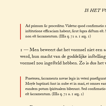
IS HET 
Ad primum ſic proceditur. Videtur quod confirmatio
inſtitutione efficaciam habent, ſicut ſupra dictum eſt.
non eſt ſacramentum. (IIIa q. 72 a. 1 arg. 1)
1 — Men beweert dat het vormsel niet een s
werd, hun macht van de goddelijke instelling
vormsel zou ingesteld hebben. Zo is dus het 
Praeterea, ſacramenta novae legis in veteri praefigura
Moyſe baptizati ſunt in nube et in mari, et omnes 
eundem potum ſpiritualem biberunt. Sed confirmatio n
eſt ſacramentum. (IIIa q. 72 a. 1 arg. 2)