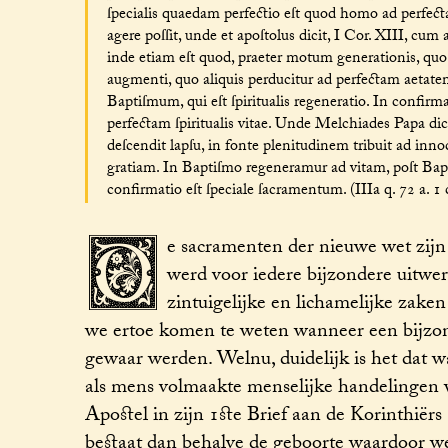
ſpecialis quaedam perfectio eſt quod homo ad perfect
agere poſſit, unde et apoſtolus dicit, I Cor. XIII, cum
inde etiam eſt quod, praeter motum generationis, quo 
augmenti, quo aliquis perducitur ad perfectam aetatem
Baptiſmum, qui eſt ſpiritualis regeneratio. In conf
perfectam ſpiritualis vitae. Unde Melchiades Papa dicit
deſcendit lapſu, in fonte plenitudinem tribuit ad in
gratiam. In Baptiſmo regeneramur ad vitam, poſt Ba
D
confirmatio eſt ſpeciale ſacramentum. (IIIa q. 72 a. 1 
e sacramenten der nieuwe wet zijn
werd voor iedere bijzondere uitwe
zintuigelijke en lichamelijke zake
we ertoe komen te weten wanneer een bijzond
gewaar werden. Welnu, duidelijk is het dat 
als mens volmaakte menselijke handelingen w
Apostel in zijn 1ste Brief aan de Korinthiërs 
bestaat dan behalve de geboorte waardoor we