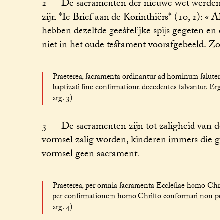
2 — De sacramenten der nieuwe wet werden i
zijn *Ie Brief aan de Korinthiërs* (10, 2): «
hebben dezelfde geestelijke spijs gegeten en
niet in het oude testament voorafgebeeld. Zo
Praeterea, ſacramenta ordinantur ad hominum ſalutem.
baptizati ſine confirmatione decedentes ſalvantur. Er
arg. 3)
3 — De sacramenten zijn tot zaligheid van 
vormsel zalig worden, kinderen immers die g
vormsel geen sacrament.
Praeterea, per omnia ſacramenta Eccleſiae homo Chri
per confirmationem homo Chriſto conformari non poteſt
arg. 4)