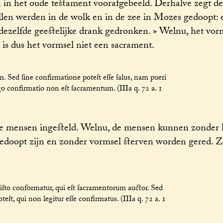
n het oude testament voorafgebeeld. Derhalve zegt de
 Allen werden in de wolk en in de zee in Mozes gedoopt: 
 dezelfde geestelijke drank gedronken. » Welnu, het vor
 is dus het vormsel niet een sacrament.
 Sed ſine confirmatione poteſt eſſe ſalus, nam pueri
go confirmatio non eſt ſacramentum. (IIIa q. 72 a. 1
de mensen ingesteld. Welnu, de mensen kunnen zonder 
edoopt zijn en zonder vormsel sterven worden gered. Zo
ſto conformatur, qui eſt ſacramentorum auctor. Sed
, qui non legitur eſſe confirmatus. (IIIa q. 72 a. 1