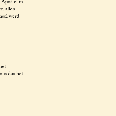
 Apostel in
en allen
msel werd
het
 is dus het