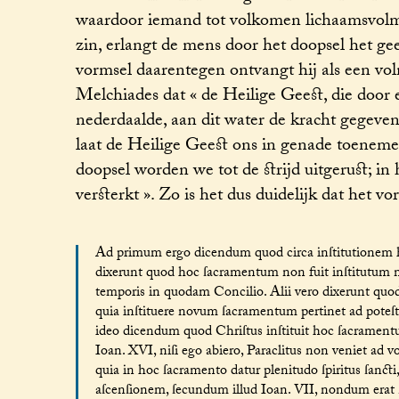
waardoor iemand tot volkomen lichaamsvolmaa
zin, erlangt de mens door het doopsel het gees
vormsel daarentegen ontvangt hij als een vo
Melchiades dat « de Heilige Geest, die door 
nederdaalde, aan dit water de kracht gegeven
laat de Heilige Geest ons in genade toeneme
doopsel worden we tot de strijd uitgerust; i
versterkt ». Zo is het dus duidelijk dat het v
Ad primum ergo dicendum quod circa inſtitutionem h
dixerunt quod hoc ſacramentum non fuit inſtitutum nec
temporis in quodam Concilio. Alii vero dixerunt quod 
quia inſtituere novum ſacramentum pertinet ad poteſta
ideo dicendum quod Chriſtus inſtituit hoc ſacrament
Ioan. XVI, niſi ego abiero, Paraclitus non veniet ad 
quia in hoc ſacramento datur plenitudo ſpiritus ſancti
aſcenſionem, ſecundum illud Ioan. VII, nondum erat ſp