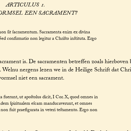
ARTICULUS 1.
VORMSEL EEN SACRAMENT?
 non ſit ſacramentum. Sacramenta enim ex divina
 Sed confirmatio non legitur a Chriſto inſtituta. Ergo
acrament is. De sacramenten betreffen zoals hierboven
. Welnu nergens lezen we in de Heilige Schrift dat Chri
vormsel niet een sacrament.
ta fuerunt, ut apoſtolus dicit, I Cor. X, quod omnes in
eandem ſpiritualem eſcam manducaverunt, et omnes
on fuit praefigurata in veteri teſtamento. Ergo non