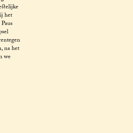
stelijke
ij het
 Paus
psel
arentegen
, na het
en we