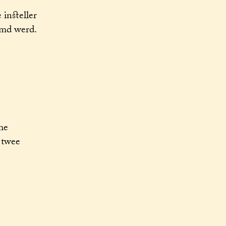
insteller
rmd werd.
me
 twee