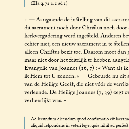
(IIIa q. 72 a. 1 ad 1)
1 — Aangaande de instelling van dit sacram
dit sacrament noch door Christus noch door d
kerkvergadering werd ingesteld. Anderen be
echter niet, een nieuw sacrament in te stel
alleen Christus bezit toe. Daarom moet dan 
maar niet door het feitelijk te hebben aangele
Evangelie van Joannes (16, 7) : « Want als ik
ik Hem tot U zenden. » — Gebeurde nu dit al
van de Heilige Geest, die niet vóór de verri
verleende. De Heilige Joannes (7, 39) zegt o
verheerlijkt was. »
Ad ſecundum dicendum quod confirmatio eſt ſacramen
aliquid reſpondens in veteri lege, quia nihil ad perfect