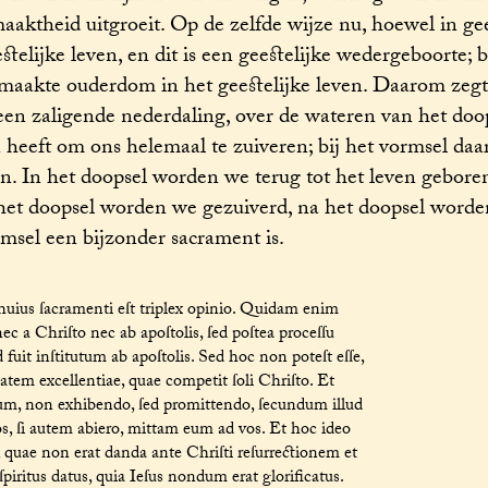
ktheid uitgroeit. Op de zelfde wijze nu, hoewel in gee
telijke leven, en dit is een geestelijke wedergeboorte; b
lmaakte ouderdom in het geestelijke leven. Daarom zegt
een zaligende nederdaling, over de wateren van het doo
 heeft om ons helemaal te zuiveren; bij het vormsel da
n. In het doopsel worden we terug tot het leven geboren
n het doopsel worden we gezuiverd, na het doopsel word
ormsel een bijzonder sacrament is.
uius ſacramenti eſt triplex opinio. Quidam enim
 a Chriſto nec ab apoſtolis, ſed poſtea proceſſu
fuit inſtitutum ab apoſtolis. Sed hoc non poteſt eſſe,
tem excellentiae, quae competit ſoli Chriſto. Et
um, non exhibendo, ſed promittendo, ſecundum illud
vos, ſi autem abiero, mittam eum ad vos. Et hoc ideo
, quae non erat danda ante Chriſti reſurrectionem et
iritus datus, quia Ieſus nondum erat glorificatus.