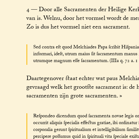
4 — Door alle Sacramenten der Heilige Kerk 
van is. Welnu, door het vormsel wordt de me
Zo is dus het vormsel niet een sacrament.
Sed contra eſt quod Melchiades Papa ſcribit Hiſpaniar
informari, ideſt, utrum maius ſit ſacramentum manus 
utrumque magnum eſſe ſacramentum. (IIIa q. 72 a. 1 s
Daartegenover staat echter wat paus Melchia
gevraagd welk het grootste sacrament is: de
sacramenten zijn grote sacramenten. »
Reſpondeo dicendum quod ſacramenta novae legis ordin
occurrit aliquis ſpecialis effectus gratiae, ibi ordinat
corporalia gerunt ſpiritualium et intelligibilium ſimil
percipere poſſumus quid in ſpirituali vita ſpeciale exi