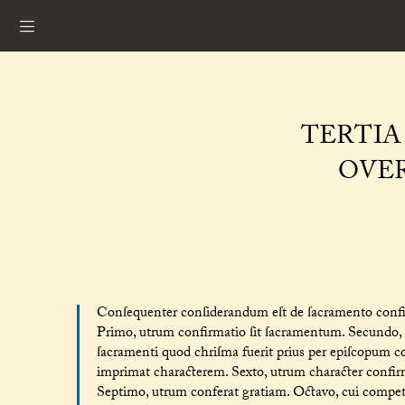
TERTIA 
OVER
Conſequenter conſiderandum eſt de ſacramento confi
Primo, utrum confirmatio ſit ſacramentum. Secundo, de
ſacramenti quod chriſma fuerit prius per epiſcopum c
imprimat characterem. Sexto, utrum character confi
Septimo, utrum conferat gratiam. Octavo, cui compet