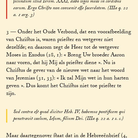
ſecundum illud Ierem. XXXI, dabo leges meas in cordibus
eorum. Ergo Chriſto non convenit eſſe ſacerdotem. (IIIa q. 22
a. 1 arg. 3)
3 — Onder het Oude Verbond, dat een voorafbeelding
van Christus is, waren priester en wetgever niet
dezelfde; en daarom zegt de Heer tot de wetgever
Moses in Exodus (28, 1): « Breng Uw broeder Aaron
naar voren, dat hij Mij als priester diene ». Nu is
Christus de gever van de nieuwe wet naar het woord
van Jeremias (31, 33): « Ik zal Mijn wet in hun harten
geven ». Dus komt het Christus niet toe priester te
zijn.
Sed contra eſt quod dicitur Heb. IV, habemus pontificem qui
penetravit caelum, Ieſum, filium Dei. (IIIa q. 22 a. 1 s. c.)
Maar daartegenover staat dat in de Hebreeënbrief (4,