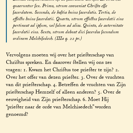
quaeruntur ſex. Primo, utrum conveniat Chriſto eſſe
ſacerdotem. Secundo, de hoſtia huius ſacerdotis. Tertio, de
effectu huius ſacerdotii. Quarto, utrum effectus ſacerdotii eius
pertineat ad ipſum, vel ſolum ad alios. Quinto, de aeternitate
ſacerdotii eius. Sexto, utrum debeat dici ſacerdos ſecundum
ordinem Melchiſedech. (IIIa q. 22 pr.)
Vervolgens moeten wij over het priesterschap van
Christus spreken. En daarover stellen wij ons zes
vragen: 1. Kwam het Christus toe priester te zijn? 2.
Over het offer van dezen priester. 3. Over de vruchten
van dit priesterschap. 4. Betreffen de vruchten van Zijn
priesterschap Hemzelf of alleen anderen? 5. Over de
eeuwigheid van Zijn priesterschap. 6. Moet Hij
“priester naar de orde van Melchisedech” worden
genoemd?