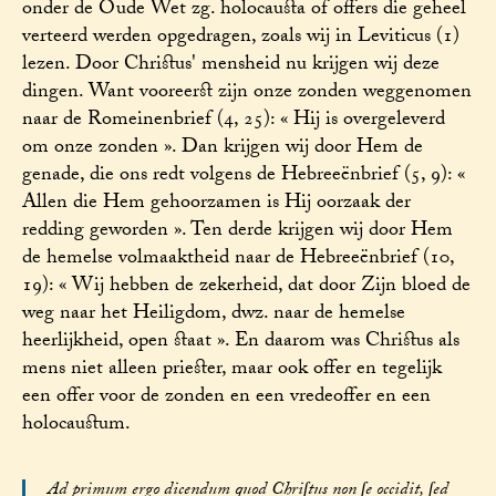
onder de Oude Wet zg. holocausta of offers die geheel
verteerd werden opgedragen, zoals wij in Leviticus (1)
lezen. Door Christus' mensheid nu krijgen wij deze
dingen. Want vooreerst zijn onze zonden weggenomen
naar de Romeinenbrief (4, 25): « Hij is overgeleverd
om onze zonden ». Dan krijgen wij door Hem de
genade, die ons redt volgens de Hebreeënbrief (5, 9): «
Allen die Hem gehoorzamen is Hij oorzaak der
redding geworden ». Ten derde krijgen wij door Hem
de hemelse volmaaktheid naar de Hebreeënbrief (10,
19): « Wij hebben de zekerheid, dat door Zijn bloed de
weg naar het Heiligdom, dwz. naar de hemelse
heerlijkheid, open staat ». En daarom was Christus als
mens niet alleen priester, maar ook offer en tegelijk
een offer voor de zonden en een vredeoffer en een
holocaustum.
Ad primum ergo dicendum quod Chriſtus non ſe occidit, ſed