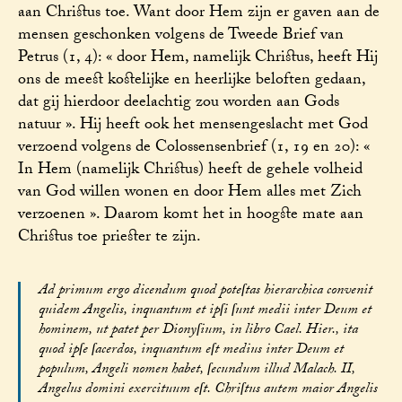
aan Christus toe. Want door Hem zijn er gaven aan de
mensen geschonken volgens de Tweede Brief van
Petrus (1, 4): « door Hem, namelijk Christus, heeft Hij
ons de meest kostelijke en heerlijke beloften gedaan,
dat gij hierdoor deelachtig zou worden aan Gods
natuur ». Hij heeft ook het mensengeslacht met God
verzoend volgens de Colossensenbrief (1, 19 en 20): «
In Hem (namelijk Christus) heeft de gehele volheid
van God willen wonen en door Hem alles met Zich
verzoenen ». Daarom komt het in hoogste mate aan
Christus toe priester te zijn.
Ad primum ergo dicendum quod poteſtas hierarchica convenit
quidem Angelis, inquantum et ipſi ſunt medii inter Deum et
hominem, ut patet per Dionyſium, in libro Cael. Hier., ita
quod ipſe ſacerdos, inquantum eſt medius inter Deum et
populum, Angeli nomen habet, ſecundum illud Malach. II,
Angelus domini exercituum eſt. Chriſtus autem maior Angelis