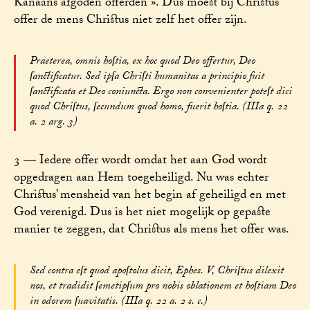
Kanaäns afgoden offerden ». Dus moest bij Christus’
offer de mens Christus niet zelf het offer zijn.
Praeterea, omnis hoſtia, ex hoc quod Deo offertur, Deo
ſanctificatur. Sed ipſa Chriſti humanitas a principio fuit
ſanctificata et Deo coniuncta. Ergo non convenienter poteſt dici
quod Chriſtus, ſecundum quod homo, fuerit hoſtia. (IIIa q. 22
a. 2 arg. 3)
3 — Iedere offer wordt omdat het aan God wordt
opgedragen aan Hem toegeheiligd. Nu was echter
Christus’ mensheid van het begin af geheiligd en met
God verenigd. Dus is het niet mogelijk op gepaste
manier te zeggen, dat Christus als mens het offer was.
Sed contra eſt quod apoſtolus dicit, Ephes. V, Chriſtus dilexit
nos, et tradidit ſemetipſum pro nobis oblationem et hoſtiam Deo
in odorem ſuavitatis. (IIIa q. 22 a. 2 s. c.)