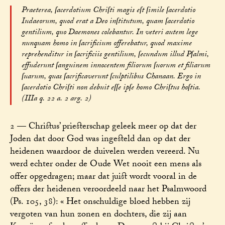
Praeterea, ſacerdotium Chriſti magis eſt ſimile ſacerdotio
Iudaeorum, quod erat a Deo inſtitutum, quam ſacerdotio
gentilium, quo Daemones colebantur. In veteri autem lege
nunquam homo in ſacrificium offerebatur, quod maxime
reprehenditur in ſacrificiis gentilium, ſecundum illud Pſalmi,
effuderunt ſanguinem innocentem filiorum ſuorum et filiarum
ſuarum, quas ſacrificaverunt ſculptilibus Chanaan. Ergo in
ſacerdotio Chriſti non debuit eſſe ipſe homo Chriſtus hoſtia.
(IIIa q. 22 a. 2 arg. 2)
2 — Christus’ priesterschap geleek meer op dat der
Joden dat door God was ingesteld dan op dat der
heidenen waardoor de duivelen werden vereerd. Nu
werd echter onder de Oude Wet nooit een mens als
offer opgedragen; maar dat juist wordt vooral in de
offers der heidenen veroordeeld naar het Psalmwoord
(Ps. 105, 38): « Het onschuldige bloed hebben zij
vergoten van hun zonen en dochters, die zij aan