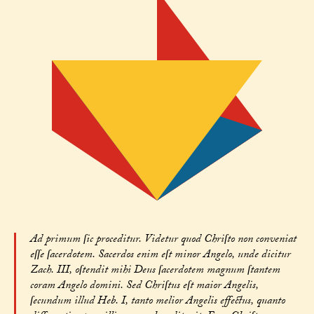
Ad primum ſic proceditur. Videtur quod Chriſto non conveniat
eſſe ſacerdotem. Sacerdos enim eſt minor Angelo, unde dicitur
Zach. III, oſtendit mihi Deus ſacerdotem magnum ſtantem
coram Angelo domini. Sed Chriſtus eſt maior Angelis,
ſecundum illud Heb. I, tanto melior Angelis effectus, quanto