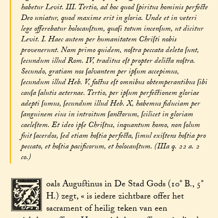
habetur Levit. III. Tertio, ad hoc quod ſpiritus hominis perfecte
Deo uniatur, quod maxime erit in gloria. Unde et in veteri
lege offerebatur holocauſtum, quaſi totum incenſum, ut dicitur
Levit. I. Haec autem per humanitatem Chriſti nobis
provenerunt. Nam primo quidem, noſtra peccata deleta ſunt,
ſecundum illud Rom. IV, traditus eſt propter delicta noſtra.
Secundo, gratiam nos ſalvantem per ipſum accepimus,
ſecundum illud Heb. V, factus eſt omnibus obtemperantibus ſibi
cauſa ſalutis aeternae. Tertio, per ipſum perfectionem gloriae
adepti ſumus, ſecundum illud Heb. X, habemus fiduciam per
ſanguinem eius in introitum ſanctorum, ſcilicet in gloriam
caeleſtem. Et ideo ipſe Chriſtus, inquantum homo, non ſolum
fuit ſacerdos, ſed etiam hoſtia perfecta, ſimul exiſtens hoſtia pro
peccato, et hoſtia pacificorum, et holocauſtum. (IIIa q. 22 a. 2
co.)
Z
oals Augustinus in De Stad Gods (10° B., 5°
H.) zegt, « is iedere zichtbare offer het
sacrament of heilig teken van een