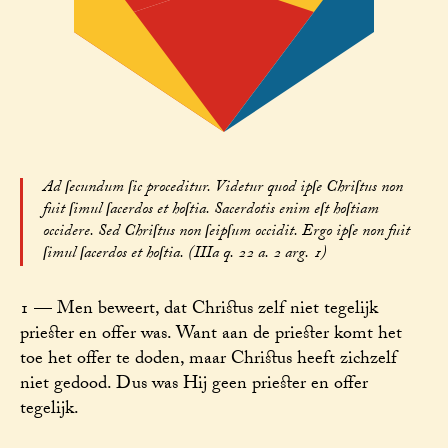
Ad ſecundum ſic proceditur. Videtur quod ipſe Chriſtus non
fuit ſimul ſacerdos et hoſtia. Sacerdotis enim eſt hoſtiam
occidere. Sed Chriſtus non ſeipſum occidit. Ergo ipſe non fuit
ſimul ſacerdos et hoſtia. (IIIa q. 22 a. 2 arg. 1)
1 — Men beweert, dat Christus zelf niet tegelijk
priester en offer was. Want aan de priester komt het
toe het offer te doden, maar Christus heeft zichzelf
niet gedood. Dus was Hij geen priester en offer
tegelijk.