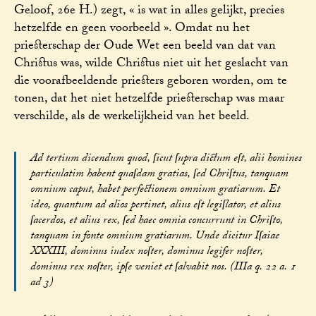
Geloof, 26e H.) zegt, « is wat in alles gelijkt, precies
hetzelfde en geen voorbeeld ». Omdat nu het
priesterschap der Oude Wet een beeld van dat van
Christus was, wilde Christus niet uit het geslacht van
die voorafbeeldende priesters geboren worden, om te
tonen, dat het niet hetzelfde priesterschap was maar
verschilde, als de werkelijkheid van het beeld.
Ad tertium dicendum quod, ſicut ſupra dictum eſt, alii homines
particulatim habent quaſdam gratias, ſed Chriſtus, tanquam
omnium caput, habet perfectionem omnium gratiarum. Et
ideo, quantum ad alios pertinet, alius eſt legiſlator, et alius
ſacerdos, et alius rex, ſed haec omnia concurrunt in Chriſto,
tanquam in fonte omnium gratiarum. Unde dicitur Iſaiae
XXXIII, dominus iudex noſter, dominus legifer noſter,
dominus rex noſter, ipſe veniet et ſalvabit nos. (IIIa q. 22 a. 1
ad 3)