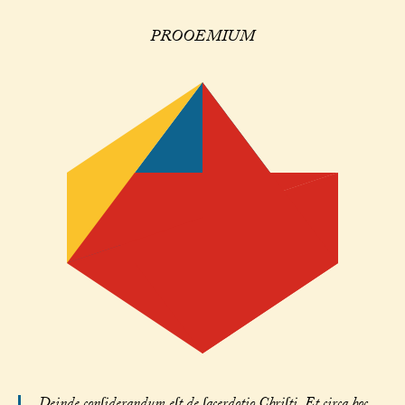
PROOEMIUM
Deinde conſiderandum eſt de ſacerdotio Chriſti. Et circa hoc