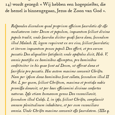
14) wordt gezegd: « Wij hebben een hogepriester, die
de hemel is binnengegaan, Jezus de Zoon van God ».
Reſpondeo dicendum quod proprium officium ſacerdotis eſt eſſe
mediatorem inter Deum et populum, inquantum ſcilicet divina
populo tradit, unde ſacerdos dicitur quaſi ſacra dans, ſecundum
illud Malach. II, legem requirent ex ore eius, ſcilicet ſacerdotis;
et iterum inquantum preces populi Deo offert, et pro eorum
peccatis Deo aliqualiter ſatisfacit; unde apoſtolus dicit, Heb. V,
omnis pontifex ex hominibus aſſumptus, pro hominibus
conſtituitur in his quae ſunt ad Deum, ut offerat dona et
ſacrificia pro peccatis. Hoc autem maxime convenit Chriſto.
Nam per ipſum dona hominibus ſunt collata, ſecundum illud II
Pet. I, per quem, ſcilicet Chriſtum, maxima et pretioſa nobis
promiſſa donavit, ut per haec efficiamini divinae conſortes
naturae. Ipſe etiam humanum genus Deo reconciliavit,
ſecundum illud Coloſs. I, in ipſo, ſcilicet Chriſto, complacuit
omnem plenitudinem inhabitare, et per eum reconciliare
omnia. Unde Chriſto maxime convenit eſſe ſacerdotem. (IIIa q.