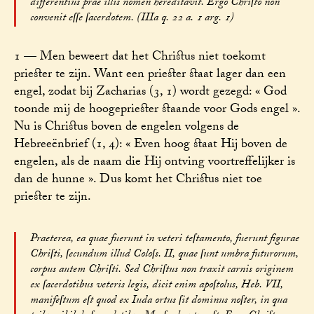
differentius prae illis nomen hereditavit. Ergo Chriſto non
convenit eſſe ſacerdotem. (IIIa q. 22 a. 1 arg. 1)
1 — Men beweert dat het Christus niet toekomt
priester te zijn. Want een priester staat lager dan een
engel, zodat bij Zacharias (3, 1) wordt gezegd: « God
toonde mij de hoogepriester staande voor Gods engel ».
Nu is Christus boven de engelen volgens de
Hebreeënbrief (1, 4): « Even hoog staat Hij boven de
engelen, als de naam die Hij ontving voortreffelijker is
dan de hunne ». Dus komt het Christus niet toe
priester te zijn.
Praeterea, ea quae fuerunt in veteri teſtamento, fuerunt figurae
Chriſti, ſecundum illud Coloſs. II, quae ſunt umbra futurorum,
corpus autem Chriſti. Sed Chriſtus non traxit carnis originem
ex ſacerdotibus veteris legis, dicit enim apoſtolus, Heb. VII,
manifeſtum eſt quod ex Iuda ortus ſit dominus noſter, in qua