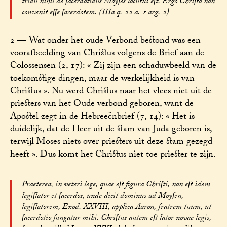
tribu nihil de ſacerdotibus Moyſes locutus eſt. Ergo Chriſto non
convenit eſſe ſacerdotem. (IIIa q. 22 a. 1 arg. 2)
2 — Wat onder het oude Verbond bestond was een
voorafbeelding van Christus volgens de Brief aan de
Colossensen (2, 17): « Zij zijn een schaduwbeeld van de
toekomstige dingen, maar de werkelijkheid is van
Christus ». Nu werd Christus naar het vlees niet uit de
priesters van het Oude verbond geboren, want de
Apostel zegt in de Hebreeënbrief (7, 14): « Het is
duidelijk, dat de Heer uit de stam van Juda geboren is,
terwijl Moses niets over priesters uit deze stam gezegd
heeft ». Dus komt het Christus niet toe priester te zijn.
Praeterea, in veteri lege, quae eſt figura Chriſti, non eſt idem
legiſlator et ſacerdos, unde dicit dominus ad Moyſen,
legiſlatorem, Exod. XXVIII, applica Aaron, fratrem tuum, ut
ſacerdotio fungatur mihi. Chriſtus autem eſt lator novae legis,