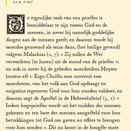
22 a. 1 co.)
D
e eigenlijke taak van een priester is
bemiddelaar te zijn tussen God en de
mensen, in zover hij namelijk goddelijke
dingen aan de mensen geeft; en daarom wordt hij
sacerdos genoemd als sacra dans, (het heilige gevend)
volgens Malachias (2, 7): « Zij zullen de Wet
verwachten (te horen) uit de mond van de priester »;
en ook in zover hij de gebeden sacerdotibus Moyses
locutus est ». Ergo Christo non convenit esse
sacerdotem. van het volk aan God opdraagt en
enigszins tegenover God voor hun zonden voldoet; en
daarom zegt de Apostel in de Hebreeënbrief (5, 1): «
Iedere hogepriester wordt uit het midden der mensen
gekozen en ten bate der mensen aangesteld voor hun
betrekkingen tot God om gaven en offers te brengen
voor hun zonden ». Dit nu komt in de hoogste mate