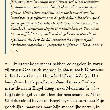
fuit, non ſolum ſecundum divinitatem, ſed etiam ſecundum
humanitatem, inquantum habuit plenitudinem gratiae et
gloriae. Unde etiam excellentiori modo hierarchicam ſeu
ſacerdotalem poteſtatem prae Angelis habuit, ita etiam quod
ipſi Angeli fuerunt miniſtri ſacerdotii eius, ſecundum illud
Matth. IV, acceſſerunt Angeli et miniſtrabant ei. Secundum
tamen paſſibilitatem, modico ab Angelis minoratus eſt, ut
apoſtolus dicit, Heb. II. Et ſecundum hoc conformis fuit
hominibus viatoribus in ſacerdotio conſtitutis. (IIIa q. 22 a. 1
ad 1)
1 — Hierarchische macht hebben de engelen in zover
zij tussen God en de mensen in staan, zoals Dionysius
in het boek Over de Hemelse Hiërarchieën (9e H.)
bewijst; zodat de priester als staand tussen God en
mens de naam Engel draagt naar Malachias (2, 7): «
Hij is de Engel van de Heer der heerscharen ». Maar
Christus stond boven de Engelen, niet alleen naar Zijn
goddelijke, maar ook naar Zijn menselijke natuur, in