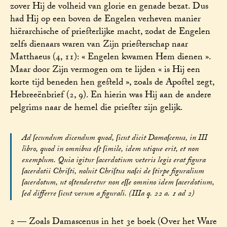
zover Hij de volheid van glorie en genade bezat. Dus
had Hij op een boven de Engelen verheven manier
hiërarchische of priesterlijke macht, zodat de Engelen
zelfs dienaars waren van Zijn priesterschap naar
Matthaeus (4, 11): « Engelen kwamen Hem dienen ».
Maar door Zijn vermogen om te lijden « is Hij een
korte tijd beneden hen gesteld », zoals de Apostel zegt,
Hebreeënbrief (2, 9). En hierin was Hij aan de andere
pelgrims naar de hemel die priester zijn gelijk.
Ad ſecundum dicendum quod, ſicut dicit Damaſcenus, in III
libro, quod in omnibus eſt ſimile, idem utique erit, et non
exemplum. Quia igitur ſacerdotium veteris legis erat figura
ſacerdotii Chriſti, noluit Chriſtus naſci de ſtirpe figuralium
ſacerdotum, ut oſtenderetur non eſſe omnino idem ſacerdotium,
ſed differre ſicut verum a figurali. (IIIa q. 22 a. 1 ad 2)
2 — Zoals Damascenus in het 3e boek (Over het Ware