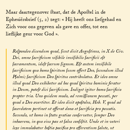
Maar daartegenover staat, dat de Apostel in de
Ephesiërsbrief (5, 2) zegt: « Hij heeft ons liefgehad en
Zich voor ons gegeven als gave en offer, tot een
lieflijke geur voor God ».
Reſpondeo dicendum quod, ſicut dicit Auguſtinus, in X de Civ.
Dei, omne ſacrificium viſibile inviſibilis ſacrificii eſt
ſacramentum, ideſt ſacrum ſignum. Eſt autem inviſibile
ſacrificium quo homo ſpiritum ſuum offert Deo, ſecundum illud
Pſalmi; ſacrificium Deo ſpiritus contribulatus. Et ideo omne
illud quod Deo exhibetur ad hoc quod ſpiritus hominis feratur
in Deum, poteſt dici ſacrificium. Indiget igitur homo ſacrificio
propter tria. Uno quidem modo, ad remiſſionem peccati, per
quod a Deo avertitur. Et ideo dicit apoſtolus, Heb. V, quod ad
ſacerdotem pertinet ut offerat dona et ſacrificia pro peccatis.
Secundo, ut homo in ſtatu gratiae conſervetur, ſemper Deo
inhaerens, in quo eius pax et ſalus conſiſtit. Unde et in veteri
lege immolabatur hoſtia pacifica pro offerentium ſalute, ut