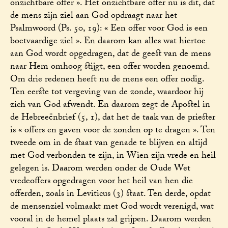
onzichtbare offer ». Het onzichtbare offer nu is dit, dat
de mens zijn ziel aan God opdraagt naar het
Psalmwoord (Ps. 50, 19): « Een offer voor God is een
boetvaardige ziel ». En daarom kan alles wat hiertoe
aan God wordt opgedragen, dat de geest van de mens
naar Hem omhoog stijgt, een offer worden genoemd.
Om drie redenen heeft nu de mens een offer nodig.
Ten eerste tot vergeving van de zonde, waardoor hij
zich van God afwendt. En daarom zegt de Apostel in
de Hebreeënbrief (5, 1), dat het de taak van de priester
is « offers en gaven voor de zonden op te dragen ». Ten
tweede om in de staat van genade te blijven en altijd
met God verbonden te zijn, in Wien zijn vrede en heil
gelegen is. Daarom werden onder de Oude Wet
vredeoffers opgedragen voor het heil van hen die
offerden, zoals in Leviticus (3) staat. Ten derde, opdat
de mensenziel volmaakt met God wordt verenigd, wat
vooral in de hemel plaats zal grijpen. Daarom werden