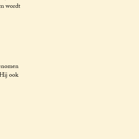
om wordt
genomen
 Hij ook