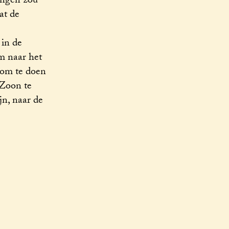
ongen zou
at de
 in de
m naar het
, om te doen
 Zoon te
jn, naar de