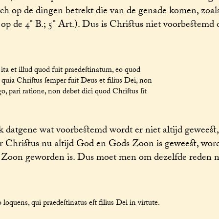
ch op de dingen betrekt die van de genade komen, zoals
. op de 4° B.; 5° Art.). Dus is Christus niet voorbestem
 ita et illud quod fuit praedeſtinatum, eo quod
quia Chriſtus ſemper fuit Deus et filius Dei, non
go, pari ratione, non debet dici quod Chriſtus ſit
 datgene wat voorbestemd wordt er niet altijd geweest
 Christus nu altijd God en Gods Zoon is geweest, word
ds Zoon geworden is. Dus moet men om dezelfde reden n
loquens, qui praedeſtinatus eſt filius Dei in virtute.