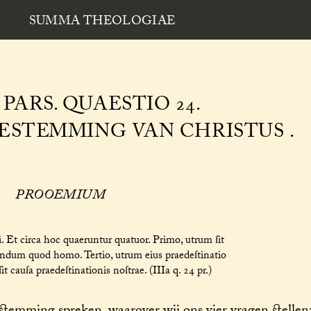
SUMMA THEOLOGIAE
PARS. QUAESTIO 24.
ESTEMMING VAN CHRISTUS .
PROOEMIUM
. Et circa hoc quaeruntur quatuor. Primo, utrum ſit
cundum quod homo. Tertio, utrum eius praedeſtinatio
t cauſa praedeſtinationis noſtrae. (IIIa q. 24 pr.)