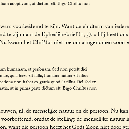
ilium adoptivum, ut dictum eſt. Ergo Chriſto non
kwam voorbestemd te zijn. Want de eindterm van iedere
te zijn naar de Ephesiërs-brief (1, 5): « Hij heeft ons
 Nu kwam het Christus niet toe om aangenomen zoon e
aturam humanam, et perſonam. Sed non poteſt dici
ae, quia haec eſt falſa, humana natura eſt filius
perſona non habet ex gratia quod ſit filius Dei, ſed ex
ratia, ut in prima parte dictum eſt. Ergo Chriſtus non
uwen, nl. de menselijke natuur en de persoon. Nu kan
 voorbestemd, omdat de stelling: de menselijke natuur 
on, want die persoon heeft het Gods Zoon niet door g