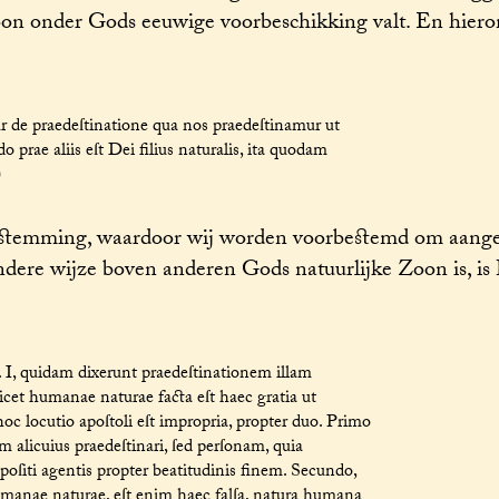
rsoon onder Gods eeuwige voorbeschikking valt. En hier
 de praedeſtinatione qua nos praedeſtinamur ut
o prae aliis eſt Dei filius naturalis, ita quodam
)
bestemming, waardoor wij worden voorbestemd om aan
ondere wijze boven anderen Gods natuurlijke Zoon is, is
I, quidam dixerunt praedeſtinationem illam
licet humanae naturae facta eſt haec gratia ut
oc locutio apoſtoli eſt impropria, propter duo. Primo
licuius praedeſtinari, ſed perſonam, quia
ppoſiti agentis propter beatitudinis finem. Secundo,
humanae naturae, eſt enim haec falſa, natura humana