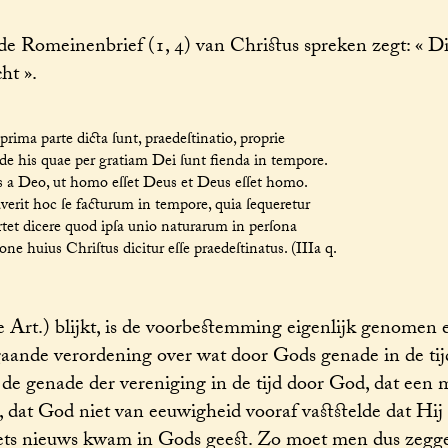
de Romeinenbrief (1, 4) van Christus spreken zegt: « D
ht ».
rima parte dicta ſunt, praedeſtinatio, proprie
 de his quae per gratiam Dei ſunt fienda in tempore.
s a Deo, ut homo eſſet Deus et Deus eſſet homo.
erit hoc ſe facturum in tempore, quia ſequeretur
rtet dicere quod ipſa unio naturarum in perſona
one huius Chriſtus dicitur eſſe praedeſtinatus. (IIIa q.
2e Art.) blijkt, is de voorbestemming eigenlijk genomen 
gaande verordening over wat door Gods genade in de ti
de genade der vereniging in de tijd door God, dat een
at God niet van eeuwigheid vooraf vaststelde dat Hij 
 iets nieuws kwam in Gods geest. Zo moet men dus zegge