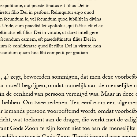
a expoſitione, qui praedeſtinatus eſt filius Dei in
iretur filio Dei in perſona. Relinquitur ergo quod
em ſecundum ſe, vel ſecundum quod ſubſiſtit in divina
Unde, cum praedixiſſet apoſtolus, qui factus eſt ei ex
atus eſt filius Dei in virtute, ut daret intelligere
ecundum carnem, eſt praedeſtinatus filius Dei in
um ſe conſideratae quod ſit filius Dei in virtute, non
ecundum quam hoc ſibi competit per gratiam
(1, 4) zegt, beweerden sommigen, dat men deze voorbe
uur moest begrijpen, omdat namelijk aan de menselijke 
in de eenheid van persoon verenigd was. Maar in deze 
en hebben. Om twee redenen. Ten eerste om een algemen
aar iemands persoon voorbestemd wordt, omdat voorbes
cht, wat toekomt aan de drager, die werkt met de zalig
ant Gods Zoon te zijn komt niet toe aan de menselijke 