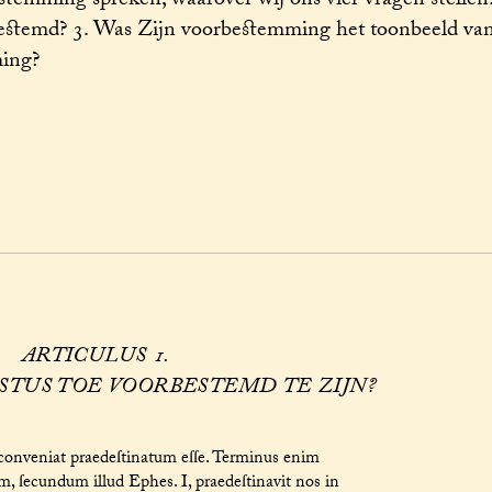
stemming spreken, waarover wij ons vier vragen stellen
estemd? 3. Was Zijn voorbestemming het toonbeeld van
ming?
ARTICULUS 1.
STUS TOE VOORBESTEMD TE ZIJN?
conveniat praedeſtinatum eſſe. Terminus enim
rum, ſecundum illud Ephes. I, praedeſtinavit nos in