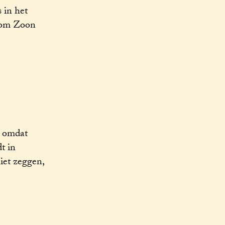
 in het
d om Zoon
, omdat
t in
iet zeggen,