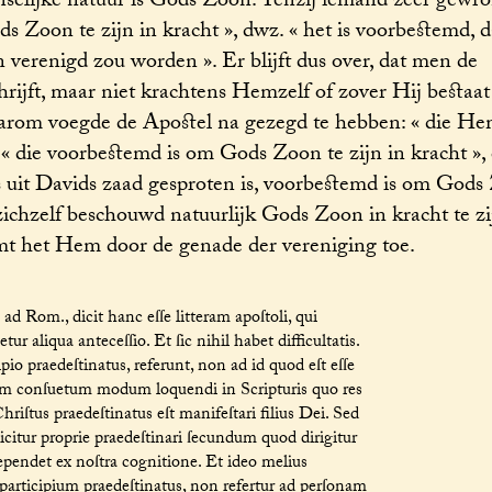
nselijke natuur is Gods Zoon. Tenzij iemand zeer gewr
s Zoon te zijn in kracht », dwz. « het is voorbestemd, d
verenigd zou worden ». Er blijft dus over, dat men de
ijft, maar niet krachtens Hemzelf of zover Hij bestaat
aarom voegde de Apostel na gezegd te hebben: « die He
: « die voorbestemd is om Gods Zoon te zijn in kracht »
ees uit Davids zaad gesproten is, voorbestemd is om Gods
 zichzelf beschouwd natuurlijk Gods Zoon in kracht te zi
mt het Hem door de genade der vereniging toe.
 Rom., dicit hanc eſſe litteram apoſtoli, qui
tur aliqua anteceſſio. Et ſic nihil habet difficultatis.
pio praedeſtinatus, referunt, non ad id quod eſt eſſe
llum conſuetum modum loquendi in Scripturis quo res
hriſtus praedeſtinatus eſt manifeſtari filius Dei. Sed
dicitur proprie praedeſtinari ſecundum quod dirigitur
ependet ex noſtra cognitione. Et ideo melius
participium praedeſtinatus, non refertur ad perſonam