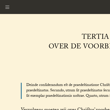
TERTIA 
OVER DE VOORB
Deinde conſiderandum eſt de praedeſtinatione Chriſti
praedeſtinatus. Secundo, utrum ſit praedeſtinatus ſe
ſit exemplar praedeſtinationis noſtrae. Quarto, utrum ſi