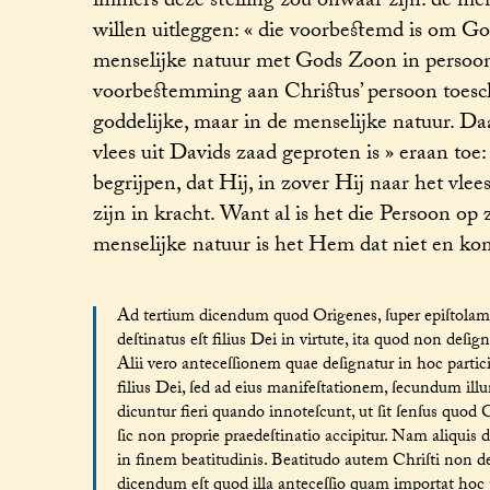
immers deze stelling zou onwaar zijn: de me
willen uitleggen: « die voorbestemd is om God
menselijke natuur met Gods Zoon in persoon 
voorbestemming aan Christus’ persoon toeschr
goddelijke, maar in de menselijke natuur. D
vlees uit Davids zaad geproten is » eraan toe
begrijpen, dat Hij, in zover Hij naar het vl
zijn in kracht. Want al is het die Persoon op
menselijke natuur is het Hem dat niet en ko
Ad tertium dicendum quod Origenes, ſuper epiſtolam ad
deſtinatus eſt filius Dei in virtute, ita quod non deſigne
Alii vero anteceſſionem quae deſignatur in hoc partici
filius Dei, ſed ad eius manifeſtationem, ſecundum i
dicuntur fieri quando innoteſcunt, ut ſit ſenſus quod C
ſic non proprie praedeſtinatio accipitur. Nam aliquis 
in finem beatitudinis. Beatitudo autem Chriſti non d
dicendum eſt quod illa anteceſſio quam importat hoc 