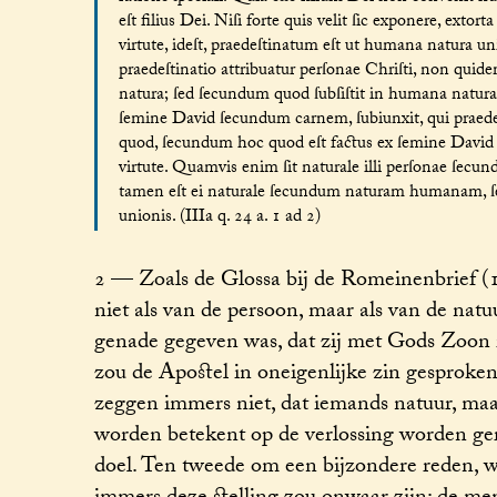
eſt filius Dei. Niſi forte quis velit ſic exponere, extort
virtute, ideſt, praedeſtinatum eſt ut humana natura un
praedeſtinatio attribuatur perſonae Chriſti, non quid
natura; ſed ſecundum quod ſubſiſtit in humana natura. 
ſemine David ſecundum carnem, ſubiunxit, qui praedeſtin
quod, ſecundum hoc quod eſt factus ex ſemine David ſ
virtute. Quamvis enim ſit naturale illi perſonae ſecund
tamen eſt ei naturale ſecundum naturam humanam, ſ
unionis. (IIIa q. 24 a. 1 ad 2)
2 — Zoals de Glossa bij de Romeinenbrief 
niet als van de persoon, maar als van de nat
genade gegeven was, dat zij met Gods Zoon 
zou de Apostel in oneigenlijke zin gesprok
zeggen immers niet, dat iemands natuur, m
worden betekent op de verlossing worden geri
doel. Ten tweede om een bijzondere reden, w