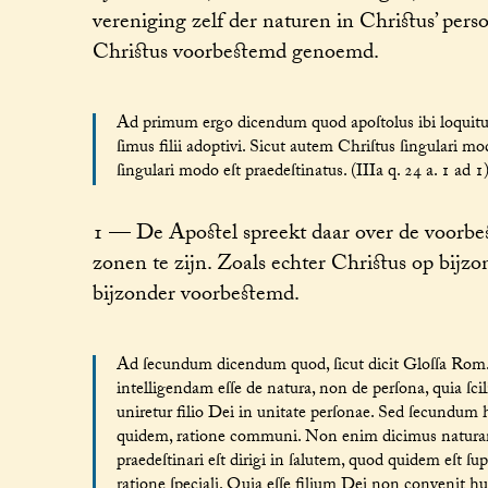
vereniging zelf der naturen in Christus’ pe
Christus voorbestemd genoemd.
Ad primum ergo dicendum quod apoſtolus ibi loquitur
ſimus filii adoptivi. Sicut autem Chriſtus ſingulari mod
ſingulari modo eſt praedeſtinatus. (IIIa q. 24 a. 1 ad 1
1 — De Apostel spreekt daar over de voor
zonen te zijn. Zoals echter Christus op bijz
bijzonder voorbestemd.
Ad ſecundum dicendum quod, ſicut dicit Gloſſa Rom. 
intelligendam eſſe de natura, non de perſona, quia ſci
uniretur filio Dei in unitate perſonae. Sed ſecundum h
quidem, ratione communi. Non enim dicimus naturam a
praedeſtinari eſt dirigi in ſalutem, quod quidem eſt ſu
ratione ſpeciali. Quia eſſe filium Dei non convenit 