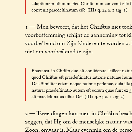
adoptionem filiorum. Sed Chriſto non convenit eſſe f
convenit praedeſtinatum eſſe. (IIIa q. 24 a. 1 arg. 1)
1 — Men beweert, dat het Christus niet toe
voorbestemming schijnt de aanneming tot kind 
voorbestemd om Zijn kinderen te worden ».
niet om voorbestemd te zijn.
Praeterea, in Chriſto duo eſt conſiderare, ſcilicet n
quod Chriſtus eſt praedeſtinatus ratione naturae human
Dei. Similiter etiam neque ratione perſonae, quia illa 
natura; praedeſtinatio autem eſt eorum quae ſunt ex g
eſt praedeſtinatus filius Dei. (IIIa q. 24 a. 1 arg. 2)
2 — Twee dingen kan men in Christus bescho
zeggen, dat Hij om de menselijke natuur was
Zoon, onwaar is. Maar evenmin om de perso