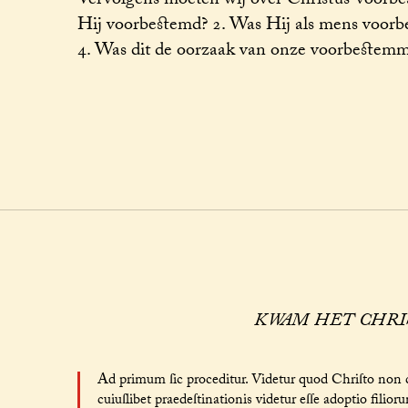
Vervolgens moeten wij over Christus’ voorbe
Hij voorbestemd? 2. Was Hij als mens voorb
4. Was dit de oorzaak van onze voorbestem
KWAM HET CHRI
Ad primum ſic proceditur. Videtur quod Chriſto non 
cuiuſlibet praedeſtinationis videtur eſſe adoptio filio