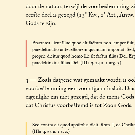
door de natuur, terwijl de voorbestemming zi
eerste deel is gezegd (23° Kw., 2° Art., Antw
Gods te zijn.
Praeterea, ſicut illud quod eſt factum non ſemper fuit,
praedeſtinatio anteceſſionem quandam importat. Sed, 
proprie dicitur quod homo ille ſit factus filius Dei. Er
praedeſtinatus filius Dei. (IIIa q. 24 a. 1 arg. 3)
3 — Zoals datgene wat gemaakt wordt, is ook
voorbestemming een voorafgaan insluit. Daar
eigenlijke zin niet gezegd, dat de mens Go
dat Christus voorbestemd is tot Zoon Gods.
Sed contra eſt quod apoſtolus dicit, Rom. I, de Chriſto 
(IIIa q. 24 a. 1 s. c.)