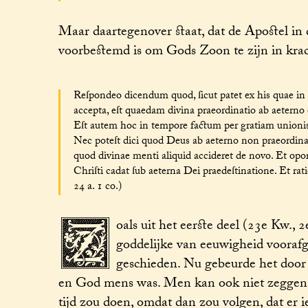
Maar daartegenover staat, dat de Apostel in 
voorbestemd is om Gods Zoon te zijn in krac
Reſpondeo dicendum quod, ſicut patet ex his quae in p
accepta, eſt quaedam divina praeordinatio ab aeterno
Eſt autem hoc in tempore factum per gratiam unioni
Nec poteſt dici quod Deus ab aeterno non praeordinav
quod divinae menti aliquid accideret de novo. Et opo
Chriſti cadat ſub aeterna Dei praedeſtinatione. Et rati
Z
24 a. 1 co.)
oals uit het eerste deel (23e Kw., 
goddelijke van eeuwigheid vooraf
geschieden. Nu gebeurde het door 
en God mens was. Men kan ook niet zeggen, d
tijd zou doen, omdat dan zou volgen, dat er