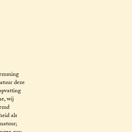
stemming
natuur deze
opvatting
e, wij
temd
heid als
natuur;