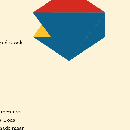
n dus ook
 men niet
is Gods
enade maar