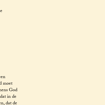
ie
een
jd moet
 mens God
dat in de
n, dat de