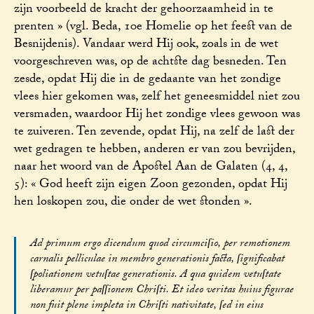
zijn voorbeeld de kracht der gehoorzaamheid in te
prenten » (vgl. Beda, 10e Homelie op het feest van de
Besnijdenis). Vandaar werd Hij ook, zoals in de wet
voorgeschreven was, op de achtste dag besneden. Ten
zesde, opdat Hij die in de gedaante van het zondige
vlees hier gekomen was, zelf het geneesmiddel niet zou
versmaden, waardoor Hij het zondige vlees gewoon was
te zuiveren. Ten zevende, opdat Hij, na zelf de last der
wet gedragen te hebben, anderen er van zou bevrijden,
naar het woord van de Apostel Aan de Galaten (4, 4,
5): « God heeft zijn eigen Zoon gezonden, opdat Hij
hen loskopen zou, die onder de wet stonden ».
Ad primum ergo dicendum quod circumciſio, per remotionem
carnalis pelliculae in membro generationis facta, ſignificabat
ſpoliationem vetuſtae generationis. A qua quidem vetuſtate
liberamur per paſſionem Chriſti. Et ideo veritas huius figurae
non fuit plene impleta in Chriſti nativitate, ſed in eius