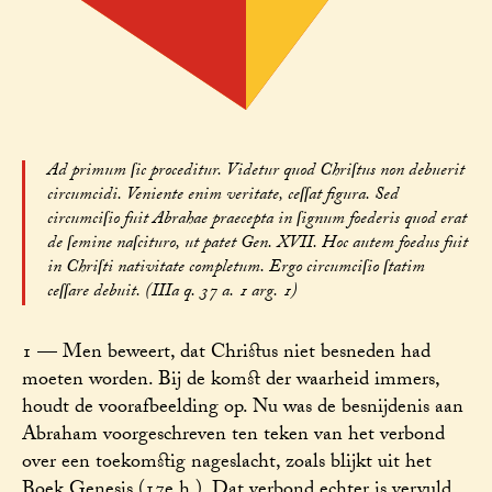
Ad primum ſic proceditur. Videtur quod Chriſtus non debuerit
circumcidi. Veniente enim veritate, ceſſat figura. Sed
circumciſio fuit Abrahae praecepta in ſignum foederis quod erat
de ſemine naſcituro, ut patet Gen. XVII. Hoc autem foedus fuit
in Chriſti nativitate completum. Ergo circumciſio ſtatim
ceſſare debuit. (IIIa q. 37 a. 1 arg. 1)
1 — Men beweert, dat Christus niet besneden had
moeten worden. Bij de komst der waarheid immers,
houdt de voorafbeelding op. Nu was de besnijdenis aan
Abraham voorgeschreven ten teken van het verbond
over een toekomstig nageslacht, zoals blijkt uit het
Boek Genesis (17e h.). Dat verbond echter is vervuld