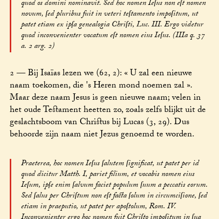
quod os domini nominavit. Sed hoc nomen Ieſus non eſt nomen
novum, ſed pluribus fuit in veteri teſtamento impoſitum, ut
patet etiam ex ipſa genealogia Chriſti, Luc. III. Ergo videtur
quod inconvenienter vocatum eſt nomen eius Ieſus. (IIIa q. 37
a. 2 arg. 2)
2 — Bij Isaïas lezen we (62, 2): « U zal een nieuwe
naam toekomen, die 's Heren mond noemen zal ».
Maar deze naam Jesus is geen nieuwe naam; velen in
het oude Testament heetten zo, zoals zelfs blijkt uit de
geslachtsboom van Christus bij Lucas (3, 29). Dus
behoorde zijn naam niet Jezus genoemd te worden.
Praeterea, hoc nomen Ieſus ſalutem ſignificat, ut patet per id
quod dicitur Matth. I, pariet filium, et vocabis nomen eius
Ieſum, ipſe enim ſalvum faciet populum ſuum a peccatis eorum.
Sed ſalus per Chriſtum non eſt facta ſolum in circumciſione, ſed
etiam in praeputio, ut patet per apoſtolum, Rom. IV.
Inconvenienter ergo hoc nomen fuit Chriſto impoſitum in ſua