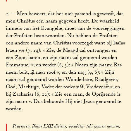
1 — Men beweert, dat het niet passend is geweest, dat
men Christus een naam gegeven heeft. De waarheid
immers van het Evangelie, moet aan de voorzeggingen
der Profeten beantwoorden. Nu hebben de Profeten
een andere naam van Christus voorzegd: want bij Isaïas
lezen we (7, 14): « Zie, de Maagd zal ontvangen en
een Zoon baren, en zijn naam zal genoemd worden
Emmanuel »; en verder (8, 3): « Noem zijn naam: Ras
neem buit, ijl naar roof »; en dan nog (9, 6): « Zijn
naam zal genoemd worden Wonderbare, Raadgever,
God, Machtige, Vader der toekomst, Vredevorst »; en
bij Zacharias (6, 12): « Zie een man, de Oprijzende is
zijn naam ». Dus behoorde Hij niet Jezus genoemd te
worden.
Praeterea, Iſaiae LXII dicitur, vocabitur tibi nomen novum,