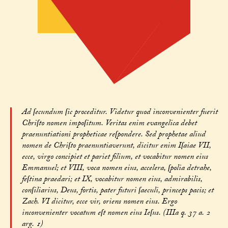
Ad ſecundum ſic proceditur. Videtur quod inconvenienter fuerit
Chriſto nomen impoſitum. Veritas enim evangelica debet
praenuntiationi propheticae reſpondere. Sed prophetae aliud
nomen de Chriſto praenuntiaverunt, dicitur enim Iſaiae VII,
ecce, virgo concipiet et pariet filium, et vocabitur nomen eius
Emmanuel; et VIII, voca nomen eius, accelera, ſpolia detrahe,
feſtina praedari; et IX, vocabitur nomen eius, admirabilis,
conſiliarius, Deus, fortis, pater futuri ſaeculi, princeps pacis; et
Zach. VI dicitur, ecce vir, oriens nomen eius. Ergo
inconvenienter vocatum eſt nomen eius Ieſus. (IIIa q. 37 a. 2
arg. 1)