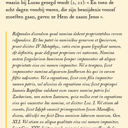
waarin bij Lucas gezegd wordt (2, 21): « En toen de
acht dagen voorbij waren, die zijn besnijdenis vooraf
moesten gaan, gaven ze Hem de naam Jesus ».
Reſpondeo dicendum quod nomina debent proprietatibus rerum
reſpondere. Et hoc patet in nominibus generum et ſpecierum,
prout dicitur IV Metaphys., ratio enim quam ſignificat nomen,
eſt definitio, quae deſignat propriam rei naturam. Nomina
autem ſingularium hominum ſemper imponuntur ab aliqua
proprietate eius cui nomen imponitur. Vel a tempore, ſicut
imponuntur nomina aliquorum ſanctorum his qui in eorum
feſtis naſcuntur. Vel a cognatione, ſicut cum filio imponitur
nomen patris, vel alicuius de cognatione eius; ſicut propinqui
Ioannis Baptiſtae volebant eum vocare nomine patris ſui
Zachariam, non autem Ioannem, quia nullus erat in cognatione
eius qui vocaretur hoc nomine, ut dicitur Luc. I. Vel etiam ab
eventu, ſicut Ioſeph vocavit primogenitum ſuum Manaſſen,
dicens, obliviſci me fecit Deus omnium laborum meorum, Gen.
XLI. Vel etiam ex aliqua qualitate eius cui nomen imponitur,