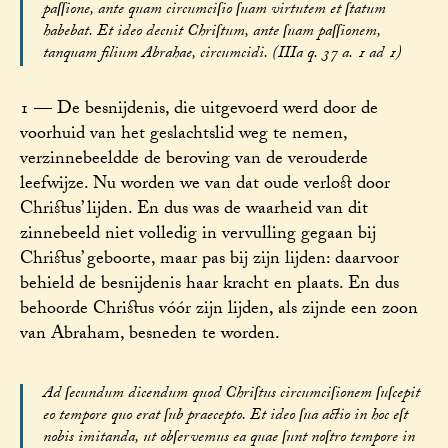
paſſione, ante quam circumciſio ſuam virtutem et ſtatum
habebat. Et ideo decuit Chriſtum, ante ſuam paſſionem,
tanquam filium Abrahae, circumcidi. (IIIa q. 37 a. 1 ad 1)
1 — De besnijdenis, die uitgevoerd werd door de
voorhuid van het geslachtslid weg te nemen,
verzinnebeeldde de beroving van de verouderde
leefwijze. Nu worden we van dat oude verlost door
Christus’ lijden. En dus was de waarheid van dit
zinnebeeld niet volledig in vervulling gegaan bij
Christus’ geboorte, maar pas bij zijn lijden: daarvoor
behield de besnijdenis haar kracht en plaats. En dus
behoorde Christus vóór zijn lijden, als zijnde een zoon
van Abraham, besneden te worden.
Ad ſecundum dicendum quod Chriſtus circumciſionem ſuſcepit
eo tempore quo erat ſub praecepto. Et ideo ſua actio in hoc eſt
nobis imitanda, ut obſervemus ea quae ſunt noſtro tempore in