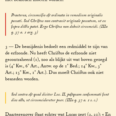
niet besneden moeten worden.
Praeterea, circumciſio eſt ordinata in remedium originalis
peccati. Sed Chriſtus non contraxit originale peccatum, ut ex
ſupra dictis patet. Ergo Chriſtus non debuit circumcidi. (IIIa
q. 37 a. 1 arg. 3)
3 — De besnijdenis bedoelt een redmiddel te zijn van
de erfzonde. Nu heeft Christus de erfzonde niet
gecontraheerd (1), zoo als blijkt uit wat boven gezegd
is (4° Kw., 6° Art., Antw. op de 1° Bed.; 14° Kw., 3°
Art.; 15° Kw., 1° Art.). Dus moest Christus ook niet
besneden worden.
Sed contra eſt quod dicitur Luc. II, poſtquam conſummati ſunt
dies octo, ut circumcideretur puer. (IIIa q. 37 a. 1 s. c.)
Daartegenover staat echter wat Lucas zegt (2, 21): « En