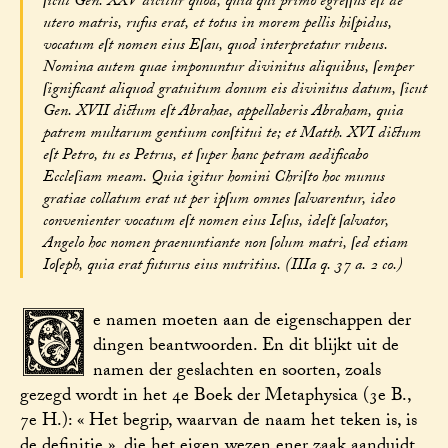
ſicut Gen. XXV dicitur quod, quia qui primo egreſſus eſt de
utero matris, rufus erat, et totus in morem pellis hiſpidus,
vocatum eſt nomen eius Eſau, quod interpretatur rubeus.
Nomina autem quae imponuntur divinitus aliquibus, ſemper
ſignificant aliquod gratuitum donum eis divinitus datum, ſicut
Gen. XVII dictum eſt Abrahae, appellaberis Abraham, quia
patrem multarum gentium conſtitui te; et Matth. XVI dictum
eſt Petro, tu es Petrus, et ſuper hanc petram aedificabo
Eccleſiam meam. Quia igitur homini Chriſto hoc munus
gratiae collatum erat ut per ipſum omnes ſalvarentur, ideo
convenienter vocatum eſt nomen eius Ieſus, ideſt ſalvator,
Angelo hoc nomen praenuntiante non ſolum matri, ſed etiam
Ioſeph, quia erat futurus eius nutritius. (IIIa q. 37 a. 2 co.)
D
e namen moeten aan de eigenschappen der
dingen beantwoorden. En dit blijkt uit de
namen der geslachten en soorten, zoals
gezegd wordt in het 4e Boek der Metaphysica (3e B.,
7e H.): « Het begrip, waarvan de naam het teken is, is
de definitie », die het eigen wezen ener zaak aanduidt.