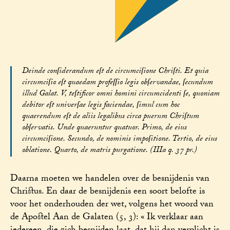
Deinde conſiderandum eſt de circumciſione Chriſti. Et quia
circumciſio eſt quaedam profeſſio legis obſervandae, ſecundum
illud Galat. V, teſtificor omni homini circumcidenti ſe, quoniam
debitor eſt univerſae legis faciendae, ſimul cum hoc
quaerendum eſt de aliis legalibus circa puerum Chriſtum
obſervatis. Unde quaeruntur quatuor. Primo, de eius
circumciſione. Secundo, de nominis impoſitione. Tertio, de eius
oblatione. Quarto, de matris purgatione. (IIIa q. 37 pr.)
Daarna moeten we handelen over de besnijdenis van
Christus. En daar de besnijdenis een soort belofte is
voor het onderhouden der wet, volgens het woord van
de Apostel Aan de Galaten (5, 3): « Ik verklaar aan