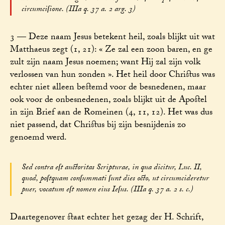
circumciſione. (IIIa q. 37 a. 2 arg. 3)
3 — Deze naam Jesus betekent heil, zoals blijkt uit wat
Matthaeus zegt (1, 21): « Ze zal een zoon baren, en ge
zult zijn naam Jesus noemen; want Hij zal zijn volk
verlossen van hun zonden ». Het heil door Christus was
echter niet alleen bestemd voor de besnedenen, maar
ook voor de onbesnedenen, zoals blijkt uit de Apostel
in zijn Brief aan de Romeinen (4, 11, 12). Het was dus
niet passend, dat Christus bij zijn besnijdenis zo
genoemd werd.
Sed contra eſt auctoritas Scripturae, in qua dicitur, Luc. II,
quod, poſtquam conſummati ſunt dies octo, ut circumcideretur
puer, vocatum eſt nomen eius Ieſus. (IIIa q. 37 a. 2 s. c.)
Daartegenover staat echter het gezag der H. Schrift,