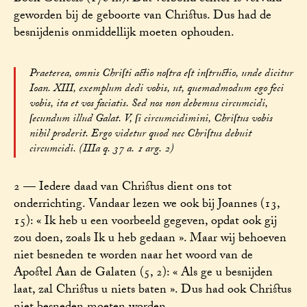
geworden bij de geboorte van Christus. Dus had de
besnijdenis onmiddellijk moeten ophouden.
Praeterea, omnis Chriſti actio noſtra eſt inſtructio, unde dicitur
Ioan. XIII, exemplum dedi vobis, ut, quemadmodum ego feci
vobis, ita et vos faciatis. Sed nos non debemus circumcidi,
ſecundum illud Galat. V, ſi circumcidimini, Chriſtus vobis
nihil proderit. Ergo videtur quod nec Chriſtus debuit
circumcidi. (IIIa q. 37 a. 1 arg. 2)
2 — Iedere daad van Christus dient ons tot
onderrichting. Vandaar lezen we ook bij Joannes (13,
15): « Ik heb u een voorbeeld gegeven, opdat ook gij
zou doen, zoals Ik u heb gedaan ». Maar wij behoeven
niet besneden te worden naar het woord van de
Apostel Aan de Galaten (5, 2): « Als ge u besnijden
laat, zal Christus u niets baten ». Dus had ook Christus