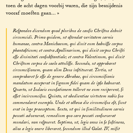
toen de acht dagen voorbij waren, die zijn besnijdenis
vooraf moesten gaan... »
Reſpondeo dicendum quod pluribus de cauſis Chriſtus debuit
circumcidi. Primo quidem, ut oſtendat veritatem carnis
humanae, contra Manichaeum, qui dixit eum habuiſſe corpus
phantaſticum; et contra Apollinarium, qui dixit corpus Chriſti
eſſe divinitati conſubſtantiale; et contra Valentinum, qui dixit
Chriſtum corpus de caelo attuliſſe. Secundo, ut approbaret
circumciſionem, quam olim Deus inſtituerat. Tertio, ut
comprobaret ſe eſſe de genere Abrahae, qui circumciſionis
mandatum acceperat in ſignum fidei quam de ipſo habuerat.
Quarto, ut Iudaeis excuſationem tolleret ne eum reciperent, ſi
eſſet incircumciſus. Quinto, ut obedientiae virtutem nobis ſuo
commendaret exemplo. Unde et octava die circumciſus eſt, ſicut
erat in lege praeceptum. Sexto, ut qui in ſimilitudinem carnis
peccati advenerat, remedium quo caro peccati conſueverat
mundari, non reſpueret. Septimo, ut, legis onus in ſe ſuſtinens,
alios a legis onere liberaret, ſecundum illud Galat. IV, miſit