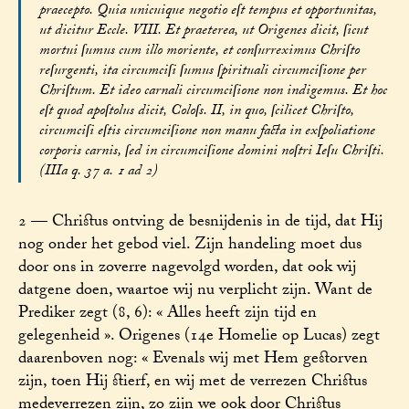
praecepto. Quia unicuique negotio eſt tempus et opportunitas,
ut dicitur Eccle. VIII. Et praeterea, ut Origenes dicit, ſicut
mortui ſumus cum illo moriente, et conſurreximus Chriſto
reſurgenti, ita circumciſi ſumus ſpirituali circumciſione per
Chriſtum. Et ideo carnali circumciſione non indigemus. Et hoc
eſt quod apoſtolus dicit, Coloſs. II, in quo, ſcilicet Chriſto,
circumciſi eſtis circumciſione non manu facta in exſpoliatione
corporis carnis, ſed in circumciſione domini noſtri Ieſu Chriſti.
(IIIa q. 37 a. 1 ad 2)
2 — Christus ontving de besnijdenis in de tijd, dat Hij
nog onder het gebod viel. Zijn handeling moet dus
door ons in zoverre nagevolgd worden, dat ook wij
datgene doen, waartoe wij nu verplicht zijn. Want de
Prediker zegt (8, 6): « Alles heeft zijn tijd en
gelegenheid ». Origenes (14e Homelie op Lucas) zegt
daarenboven nog: « Evenals wij met Hem gestorven
zijn, toen Hij stierf, en wij met de verrezen Christus
medeverrezen zijn, zo zijn we ook door Christus