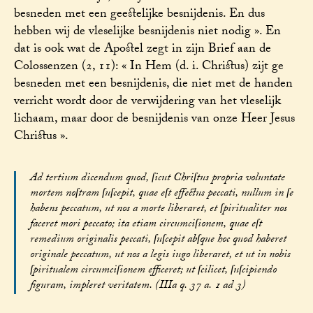
besneden met een geestelijke besnijdenis. En dus
hebben wij de vleselijke besnijdenis niet nodig ». En
dat is ook wat de Apostel zegt in zijn Brief aan de
Colossenzen (2, 11): « In Hem (d. i. Christus) zijt ge
besneden met een besnijdenis, die niet met de handen
verricht wordt door de verwijdering van het vleselijk
lichaam, maar door de besnijdenis van onze Heer Jesus
Christus ».
Ad tertium dicendum quod, ſicut Chriſtus propria voluntate
mortem noſtram ſuſcepit, quae eſt effectus peccati, nullum in ſe
habens peccatum, ut nos a morte liberaret, et ſpiritualiter nos
faceret mori peccato; ita etiam circumciſionem, quae eſt
remedium originalis peccati, ſuſcepit abſque hoc quod haberet
originale peccatum, ut nos a legis iugo liberaret, et ut in nobis
ſpiritualem circumciſionem efficeret; ut ſcilicet, ſuſcipiendo
figuram, impleret veritatem. (IIIa q. 37 a. 1 ad 3)