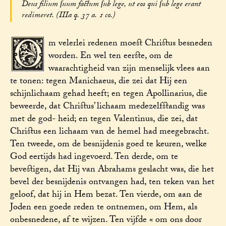
Deus filium ſuum factum ſub lege, ut eos qui ſub lege erant
redimeret. (IIIa q. 37 a. 1 co.)
O
m velerlei redenen moest Christus besneden
worden. En wel ten eerste, om de
waarachtigheid van zijn menselijk vlees aan
te tonen: tegen Manichaeus, die zei dat Hij een
schijnlichaam gehad heeft; en tegen Apollinarius, die
beweerde, dat Christus’ lichaam medezelfstandig was
met de god- heid; en tegen Valentinus, die zei, dat
Christus een lichaam van de hemel had meegebracht.
Ten tweede, om de besnijdenis goed te keuren, welke
God eertijds had ingevoerd. Ten derde, om te
bevestigen, dat Hij van Abrahams geslacht was, die het
bevel der besnijdenis ontvangen had, ten teken van het
geloof, dat hij in Hem bezat. Ten vierde, om aan de
Joden een goede reden te ontnemen, om Hem, als
onbesnedene, af te wijzen. Ten vijfde « om ons door