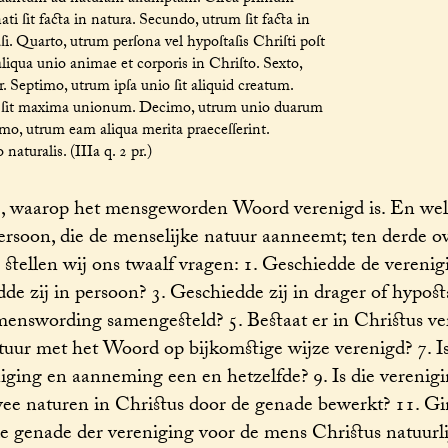
i ſit facta in natura. Secundo, utrum ſit facta in
aſi. Quarto, utrum perſona vel hypoſtaſis Chriſti poſt
aliqua unio animae et corporis in Chriſto. Sexto,
. Septimo, utrum ipſa unio ſit aliquid creatum.
m ſit maxima unionum. Decimo, utrum unio duarum
imo, utrum eam aliqua merita praeceſſerint.
aturalis. (IIIa q. 2 pr.)
e, waarop het mensgeworden Woord verenigd is. En wel 
persoon, die de menselijke natuur aanneemt; ten derde o
tellen wij ons twaalf vragen: 1. Geschiedde de verenig
 zij in persoon? 3. Geschiedde zij in drager of hypost
menswording samengesteld? 5. Bestaat er in Christus ve
tuur met het Woord op bijkomstige wijze verenigd? 7. I
niging en aanneming een en hetzelfde? 9. Is die verenig
twee naturen in Christus door de genade bewerkt? 11. G
e genade der vereniging voor de mens Christus natuurli