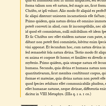
quia ex huiuſmodi non fit unum ſimpliciter, ſed ſecu
forma talium non eſt natura, ſed magis ars, ſicut for
Chriſto, ut ipſi volunt. Alio modo fit aliquid ex perfec
ſic aliqui dixerunt unionem incarnationis eſſe facta
Primo quidem, quia natura divina eſt omnino immutabi
poteſt converti in aliud, cum ſit incorruptibilis, nec a
id quod eſt commixtum, nulli miſcibilium eſt idem ſpe
Et ſic Chriſtus nec eſſet eiuſdem naturae cum patre, 
diſtant non poteſt fieri commixtio, ſolvitur enim ſpe
vini apponat. Et ſecundum hoc, cum natura divina in
ſed remanebit ſola natura divina. Tertio modo fit aliqu
ex anima et corpore fit homo; et ſimiliter ex diverſis
myſterio. Primo quidem, quia utraque natura eſt ſecun
humana. Secundo, quia divina et humana natura non 
quantitativarum, ſicut membra conſtituunt corpus, q
formae et materiae, quia divina natura non poteſt eſſe
quod ſpecies reſultans eſſet communicabilis pluribus, e
eſſet humanae naturae, neque divinae, differentia enim
dicitur in VIII Metaphys. (IIIa q. 2 a. 1 co.)