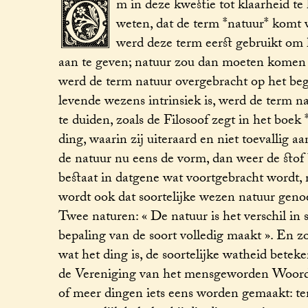
O
m in deze kwestie tot klaarheid t
weten, dat de term *natuur* komt 
werd deze term eerst gebruikt om 
aan te geven; natuur zou dan moeten komen 
werd de term natuur overgebracht op het begi
levende wezens intrinsiek is, werd de term n
te duiden, zoals de Filosoof zegt in het boek
ding, waarin zij uiteraard en niet toevallig a
de natuur nu eens de vorm, dan weer de stof
bestaat in datgene wat voortgebracht wordt, n
wordt ook dat soortelijke wezen natuur geno
Twee naturen: « De natuur is het verschil in s
bepaling van de soort volledig maakt ». En z
wat het ding is, de soortelijke watheid betek
de Vereniging van het mensgeworden Woord i
of meer dingen iets eens worden gemaakt: ten 