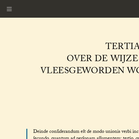
TERTIA
OVER DE WIJZE
VLEESGEWORDEN WO
Deinde conſiderandum eſt de modo unionis verbi in
ſecundo, quantum ad perſonam aſſumentem; tertio,