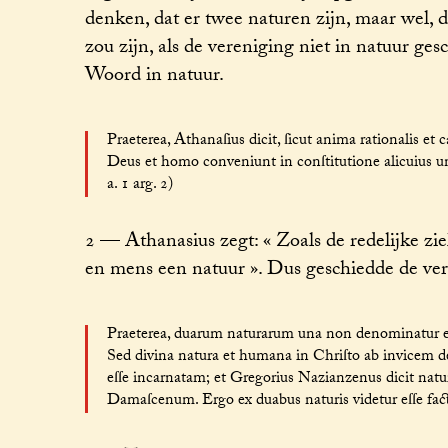
denken, dat er twee naturen zijn, maar wel,
zou zijn, als de vereniging niet in natuur 
Woord in natuur.
Praeterea, Athanaſius dicit, ſicut anima rationalis et
Deus et homo conveniunt in conſtitutione alicuius uniu
a. 1 arg. 2)
2 — Athanasius zegt: « Zoals de redelijke z
en mens een natuur ». Dus geschiedde de ver
Praeterea, duarum naturarum una non denominatur ex 
Sed divina natura et humana in Chriſto ab invicem 
eſſe incarnatam; et Gregorius Nazianzenus dicit nat
Damaſcenum. Ergo ex duabus naturis videtur eſſe facta 