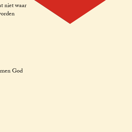
t niet waar
worden
vormen God