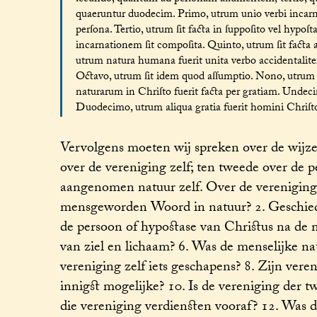
quaeruntur duodecim. Primo, utrum unio verbi incarnat
perſona. Tertio, utrum ſit facta in ſuppoſito vel hypoſt
incarnationem ſit compoſita. Quinto, utrum ſit facta 
utrum natura humana fuerit unita verbo accidentaliter
Octavo, utrum ſit idem quod aſſumptio. Nono, utru
naturarum in Chriſto fuerit facta per gratiam. Undec
Duodecimo, utrum aliqua gratia fuerit homini Chriſto n
Vervolgens moeten wij spreken over de wijz
over de vereniging zelf; ten tweede over de 
aangenomen natuur zelf. Over de vereniging s
mensgeworden Woord in natuur? 2. Geschiedde
de persoon of hypostase van Christus na de 
van ziel en lichaam? 6. Was de menselijke na
vereniging zelf iets geschapens? 8. Zijn vere
innigst mogelijke? 10. Is de vereniging der 
die vereniging verdiensten vooraf? 12. Was d