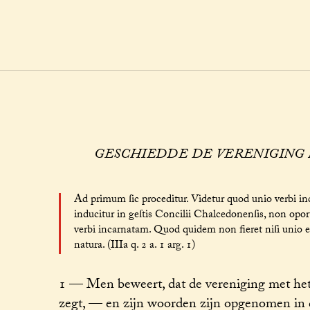
GESCHIEDDE DE VERENIGING
Ad primum ſic proceditur. Videtur quod unio verbi inca
inducitur in geſtis Concilii Chalcedonenſis, non opor
verbi incarnatam. Quod quidem non fieret niſi unio eſſ
natura. (IIIa q. 2 a. 1 arg. 1)
1 — Men beweert, dat de vereniging met he
zegt, — en zijn woorden zijn opgenomen in 