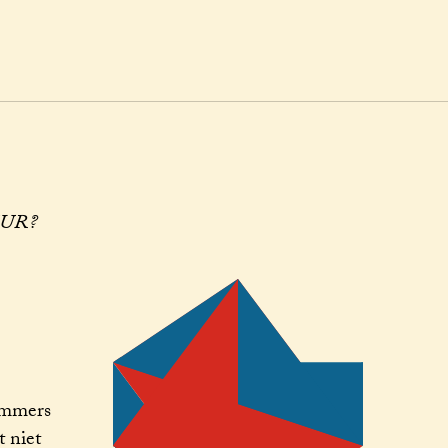
UR?
immers
 niet