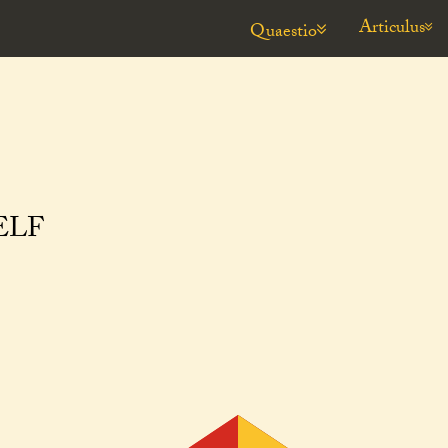
Articulus
Quaestio
ELF