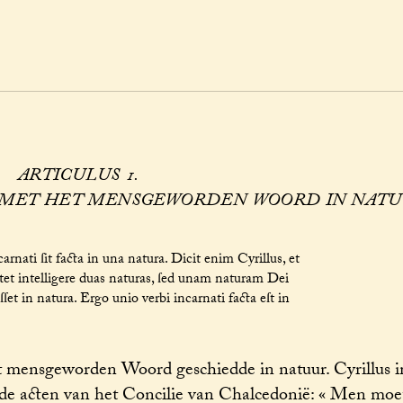
ARTICULUS 1.
 MET HET MENSGEWORDEN WOORD IN NATU
rnati ſit facta in una natura. Dicit enim Cyrillus, et
tet intelligere duas naturas, ſed unam naturam Dei
et in natura. Ergo unio verbi incarnati facta eſt in
t mensgeworden Woord geschiedde in natuur. Cyrillus 
de acten van het Concilie van Chalcedonië: « Men moet