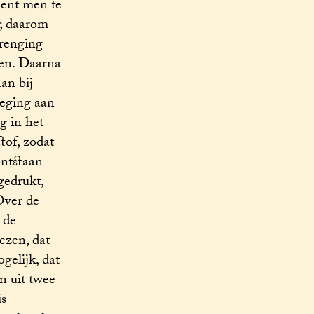
ient men te
); daarom
brenging
den. Daarna
an bij
weging aan
g in het
tof, zodat
ontstaan
gedrukt,
Over de
 de
ezen, dat
gelijk, dat
n uit twee
is