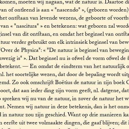
e komen, moeten wij nagaan, wat de natuur is. Daartoe d
van of ontleend is aan « *nascendo* », (geboren worden
het ontstaan van levende wezens, de geboorte of voort
van « *nascitura* » en betekenen: wat geboren zal wor
nsel van dit ontstaan, en omdat het beginsel van ontsta
atuur verder gebruikt om elk intrinsiek beginsel van be
 *Over de Physica*: « *De natuur is beginsel van bewegin
anwezig is* ». Dat beginsel nu is ofwel de vorm ofwel de s
 betekent. — En omdat de eindterm van het natuurlijk 
l. het soortelijke wezen, dat door de bepaling wordt uit
emd. Zo ook omschrijft Boëtius de natuur in zijn boek 
oort, dat aan ieder ding zijn vorm geeft, nl. datgene, dat
o spreken wij nu van de natuur, in zover de natuur het w
ent. Nemen wij natuur in deze betekenis, dan is het onmo
n natuur zou zijn geschied. Want op drie manieren ka
eerste uit twee volmaakte dingen, die gaaf blijven; dit 