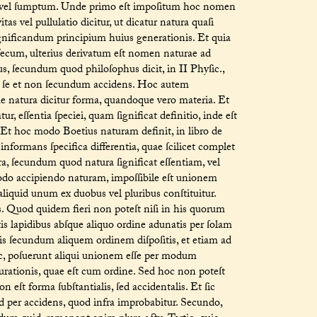
m vel ſumptum. Unde primo eſt impoſitum hoc nomen
s vel pullulatio dicitur, ut dicatur natura quaſi
gnificandum principium huius generationis. Et quia
nſecum, ulterius derivatum eſt nomen naturae ad
, ſecundum quod philoſophus dicit, in II Phyſic.,
er ſe et non ſecundum accidens. Hoc autem
e natura dicitur forma, quandoque vero materia. Et
ur, eſſentia ſpeciei, quam ſignificat definitio, inde eſt
 Et hoc modo Boetius naturam definit, in libro de
formans ſpecifica differentia, quae ſcilicet complet
a, ſecundum quod natura ſignificat eſſentiam, vel
odo accipiendo naturam, impoſſibile eſt unionem
 aliquid unum ex duobus vel pluribus conſtituitur.
. Quod quidem fieri non poteſt niſi in his quorum
ltis lapidibus abſque aliquo ordine adunatis per ſolam
is ſecundum aliquem ordinem diſpoſitis, et etiam ad
c, poſuerunt aliqui unionem eſſe per modum
ſurationis, quae eſt cum ordine. Sed hoc non poteſt
 eſt forma ſubſtantialis, ſed accidentalis. Et ſic
ed per accidens, quod infra improbabitur. Secundo,