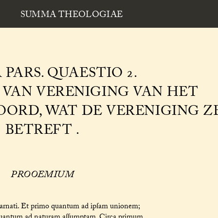
SUMMA THEOLOGIAE
 PARS. QUAESTIO 2.
 VAN VERENIGING VAN HET
ORD, WAT DE VERENIGING Z
BETREFT .
PROOEMIUM
carnati. Et primo quantum ad ipſam unionem;
 quantum ad naturam aſſumptam. Circa primum