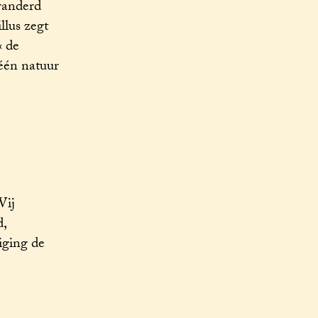
randerd
llus zegt
« de
 één natuur
Wij
d,
iging de