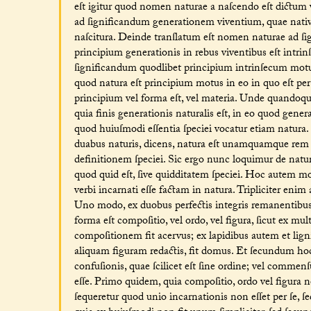
eſt igitur quod nomen naturae a naſcendo eſt dictu
ad ſignificandum generationem viventium, quae nativita
naſcitura. Deinde tranſlatum eſt nomen naturae ad ſi
principium generationis in rebus viventibus eſt intri
ſignificandum quodlibet principium intrinſecum motus
quod natura eſt principium motus in eo in quo eſt p
principium vel forma eſt, vel materia. Unde quandoqu
quia finis generationis naturalis eſt, in eo quod generat
quod huiuſmodi eſſentia ſpeciei vocatur etiam natura.
duabus naturis, dicens, natura eſt unamquamque rem in
definitionem ſpeciei. Sic ergo nunc loquimur de natur
quod quid eſt, ſive quidditatem ſpeciei. Hoc autem m
verbi incarnati eſſe factam in natura. Tripliciter enim
Uno modo, ex duobus perfectis integris remanentibus
forma eſt compoſitio, vel ordo, vel figura, ſicut ex mu
compoſitionem fit acervus; ex lapidibus autem et lign
aliquam figuram redactis, fit domus. Et ſecundum ho
confuſionis, quae ſcilicet eſt ſine ordine; vel commen
eſſe. Primo quidem, quia compoſitio, ordo vel figura non
ſequeretur quod unio incarnationis non eſſet per ſe, ſ