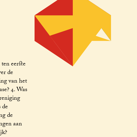
ten eerste
ver de
ing van het
ase? 4. Was
reniging
s de
ing de
ingen aan
jk?