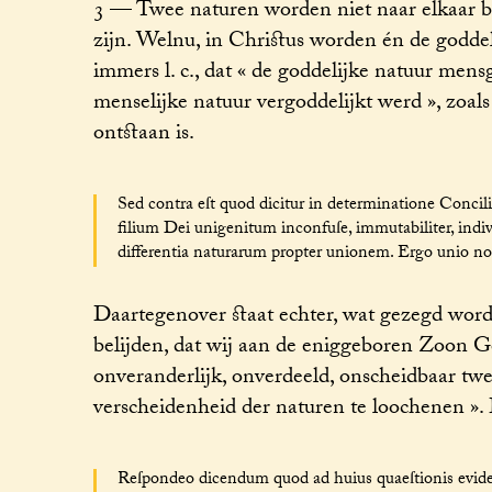
3 — Twee naturen worden niet naar elkaar be
zijn. Welnu, in Christus worden én de goddel
immers l. c., dat « de goddelijke natuur men
menselijke natuur vergoddelijkt werd », zoals
ontstaan is.
Sed contra eſt quod dicitur in determinatione Concil
filium Dei unigenitum inconfuſe, immutabiliter, indiv
differentia naturarum propter unionem. Ergo unio non eſ
Daartegenover staat echter, wat gezegd word
belijden, dat wij aan de eniggeboren Zoon Go
onveranderlijk, onverdeeld, onscheidbaar tw
verscheidenheid der naturen te loochenen ». 
Reſpondeo dicendum quod ad huius quaeſtionis eviden