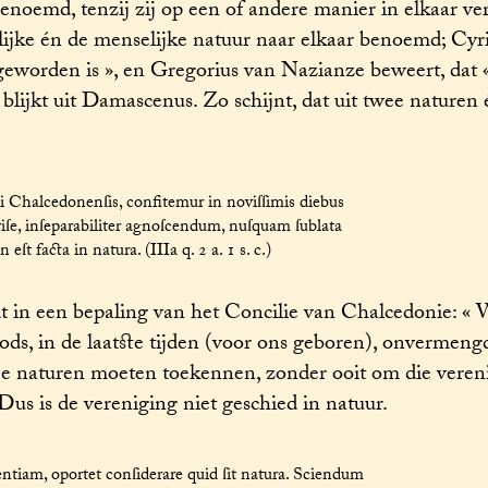
noemd, tenzij zij op een of andere manier in elkaar ve
ijke én de menselijke natuur naar elkaar benoemd; Cyri
sgeworden is », en Gregorius van Nazianze beweert, dat 
 blijkt uit Damascenus. Zo schijnt, dat uit twee naturen
ii Chalcedonenſis, confitemur in noviſſimis diebus
iſe, inſeparabiliter agnoſcendum, nuſquam ſublata
t facta in natura. (IIIa q. 2 a. 1 s. c.)
t in een bepaling van het Concilie van Chalcedonie: « 
ds, in de laatste tijden (voor ons geboren), onvermeng
ee naturen moeten toekennen, zonder ooit om die veren
Dus is de vereniging niet geschied in natuur.
tiam, oportet conſiderare quid ſit natura. Sciendum