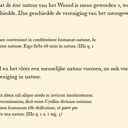
 dat de éne natuur van het Woord is mens geworden », wa
geschiedde. Dus geschiedde de vereniging van het mensge
 caro conveniunt in conſtitutione humanae naturae, ſic
s naturae. Ergo facta eſt unio in natura. (IIIa q. 2
iel en het vlees een menselijke natuur vormen, zo ook 
eniging in natuur.
altera niſi aliquo modo in invicem tranſmutentur.
denominantur, dicit enim Cyrillus divinam naturam
uram humanam eſſe deificatam; ut patet per
una natura. (IIIa q. 2 a. 1 arg. 3)