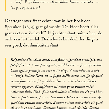
univerſi. Ergo finis rerum eſt quoddam bonum extrinſecum.
(Ia q. 103 a. 2 s. c.)
Daartegenover staat echter wat in het Boek der
Spreuken (16, 4) gezegd wordt: “De Heer heeft alles
gemaakt om Zichzelf”. Hij echter staat buiten heel de
orde van het heelal. Derhalve is het doel der dingen
een goed, dat daarbuiten staat.
Reſpondeo dicendum quod, cum finis reſpondeat principio, non
poteſt fieri ut, principio cognito, quid ſit rerum finis ignoretur.
Cum igitur principium rerum ſit aliquid extrinſecum a toto
univerſo, ſcilicet Deus, ut ex ſupra dictis patet; neceſſe eſt quod
etiam finis rerum ſit quoddam bonum extrinſecum. Et hoc
ratione apparet. Manifeſtum eſt enim quod bonum habet
rationem finis. Unde finis particularis alicuius rei eſt quoddam
bonum particulare, finis autem univerſalis rerum omnium eſt
quoddam bonum univerſale. Bonum autem univerſale eſt quod
eſt per ſe et per ſuam eſſentiam bonum, quod eſt ipſa eſſentia