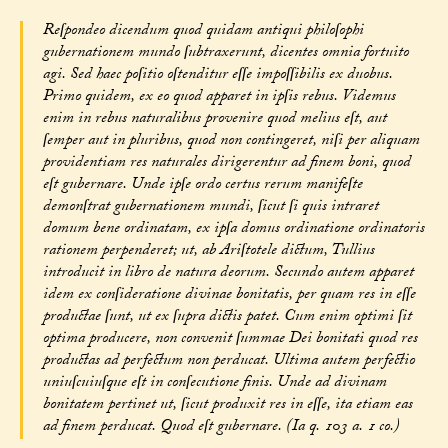
Reſpondeo dicendum quod quidam antiqui philoſophi
gubernationem mundo ſubtraxerunt, dicentes omnia fortuito
agi. Sed haec poſitio oſtenditur eſſe impoſſibilis ex duobus.
Primo quidem, ex eo quod apparet in ipſis rebus. Videmus
enim in rebus naturalibus provenire quod melius eſt, aut
ſemper aut in pluribus, quod non contingeret, niſi per aliquam
providentiam res naturales dirigerentur ad finem boni, quod
eſt gubernare. Unde ipſe ordo certus rerum manifeſte
demonſtrat gubernationem mundi, ſicut ſi quis intraret
domum bene ordinatam, ex ipſa domus ordinatione ordinatoris
rationem perpenderet; ut, ab Ariſtotele dictum, Tullius
introducit in libro de natura deorum. Secundo autem apparet
idem ex conſideratione divinae bonitatis, per quam res in eſſe
productae ſunt, ut ex ſupra dictis patet. Cum enim optimi ſit
optima producere, non convenit ſummae Dei bonitati quod res
productas ad perfectum non perducat. Ultima autem perfectio
uniuſcuiuſque eſt in conſecutione finis. Unde ad divinam
bonitatem pertinet ut, ſicut produxit res in eſſe, ita etiam eas
ad finem perducat. Quod eſt gubernare. (Ia q. 103 a. 1 co.)