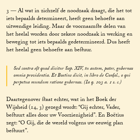
3 — Al wat in zichzelf de noodzaak draagt, die het tot
iets bepaalds determineert, heeft geen behoefte aan
uitwendige leiding. Maar de voornaamste delen van
het heelal worden door zekere noodzaak in werking en
beweging tot iets bepaalds gedetermineerd. Dus heeft
het heelal geen behoefte aan bestuur.
Sed contra eſt quod dicitur Sap. XIV, tu autem, pater, gubernas
omnia providentia. Et Boetius dicit, in libro de Conſol., o qui
perpetua mundum ratione gubernas. (Ia q. 103 a. 1 s. c.)
Daartegenover staat echter, wat in het Boek der
Wijsheid (14, 3) gezegd wordt: “Gij echter, Vader,
bestuurt alles door uw Voorzienigheid”. En Boëtius
zegt: “O Gij, die de wereld volgens uw eeuwig plan
bestuurt”.