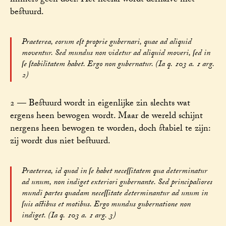
immers geen doel. Het heelal wordt derhalve niet
bestuurd.
Praeterea, eorum eſt proprie gubernari, quae ad aliquid
moventur. Sed mundus non videtur ad aliquid moveri, ſed in
ſe ſtabilitatem habet. Ergo non gubernatur. (Ia q. 103 a. 1 arg.
2)
2 — Bestuurd wordt in eigenlijke zin slechts wat
ergens heen bewogen wordt. Maar de wereld schijnt
nergens heen bewogen te worden, doch stabiel te zijn:
zij wordt dus niet bestuurd.
Praeterea, id quod in ſe habet neceſſitatem qua determinatur
ad unum, non indiget exteriori gubernante. Sed principaliores
mundi partes quadam neceſſitate determinantur ad unum in
ſuis actibus et motibus. Ergo mundus gubernatione non
indiget. (Ia q. 103 a. 1 arg. 3)