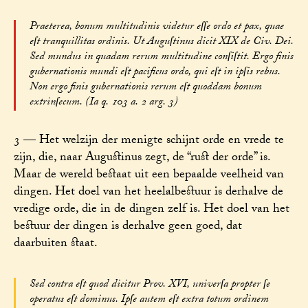
Praeterea, bonum multitudinis videtur eſſe ordo et pax, quae
eſt tranquillitas ordinis. Ut Auguſtinus dicit XIX de Civ. Dei.
Sed mundus in quadam rerum multitudine conſiſtit. Ergo finis
gubernationis mundi eſt pacificus ordo, qui eſt in ipſis rebus.
Non ergo finis gubernationis rerum eſt quoddam bonum
extrinſecum. (Ia q. 103 a. 2 arg. 3)
3 — Het welzijn der menigte schijnt orde en vrede te
zijn, die, naar Augustinus zegt, de “rust der orde” is.
Maar de wereld bestaat uit een bepaalde veelheid van
dingen. Het doel van het heelalbestuur is derhalve de
vredige orde, die in de dingen zelf is. Het doel van het
bestuur der dingen is derhalve geen goed, dat
daarbuiten staat.
Sed contra eſt quod dicitur Prov. XVI, univerſa propter ſe
operatus eſt dominus. Ipſe autem eſt extra totum ordinem