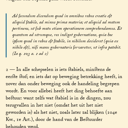
Ad ſecundum dicendum quod in omnibus rebus creatis eſt
aliquid ſtabile, ad minus prima materia; et aliquid ad motum
pertinens, ut ſub motu etiam operationem comprehendamus. Et
quantum ad utrumque, res indiget gubernatione, quia hoc
ipſum quod in rebus eſt ſtabile, in nihilum decideret (quia ex
nihilo eſt), niſi manu gubernatoris ſervaretur, ut infra patebit.
(Ia q. 103 a. 1 ad 2)
2 — In alle schepselen is iets stabiels, minstens de
eerste stof; en iets dat op beweging betrekking heeft, in
zover dan onder beweging ook de handeling begrepen
wordt. En voor allebei heeft het ding behoefte aan
bestuur: want zelfs wat stabiel is in de dingen, zou
terugvallen in het niet (omdat het uit het niet
geworden is) als het niet, zoals later zal blijken (104e
Kw., 1e Art.), door de hand van de Bestuurder
behouden werd.