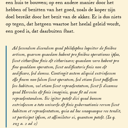
een huis te bouwen; op een andere manier door het
hebben of bezitten van het goed, zoals de koper zijn
doel bereikt door het bezit van de akker. Er is dus niets
op tegen, dat hetgeen waartoe het heelal geleid wordt,
een goed is, dat daarbuiten staat.
Ad ſecundum dicendum quod philoſophus loquitur de finibus
artium, quarum quaedam habent pro finibus operationes ipſas,
ſicut cithariſtae finis eſt citharizare; quaedam vero habent pro
fine quoddam operatum, ſicut aedificatoris finis non eſt
aedificare, ſed domus. Contingit autem aliquid extrinſecum
eſſe finem non ſolum ſicut operatum, ſed etiam ſicut poſſeſſum
ſeu habitum, vel etiam ſicut repraeſentatum, ſicut ſi dicamus
quod Hercules eſt finis imaginis, quae fit ad eum
repraeſentandum. Sic igitur poteſt dici quod bonum
extrinſecum a toto univerſo eſt finis gubernationis rerum ſicut
habitum et repraeſentatum, quia ad hoc unaquaeque res tendit,
ut participet ipſum, et aſſimiletur ei, quantum poteſt. (Ia q.
103 a. 2 ad 2)