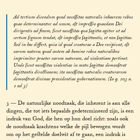
Ad tertium dicendum quod neceſſitas naturalis inhaerens rebus
quae determinantur ad unum, eſt impreſſio quaedam Dei
dirigentis ad finem, ſicut neceſſitas qua ſagitta agitur ut ad
certum ſignum tendat, eſt impreſſio ſagittantis, et non ſagittae.
Sed in hoc differt, quia id quod creaturae a Deo recipiunt, eſt
earum natura; quod autem ab homine rebus naturalibus
imprimitur praeter earum naturam, ad violentiam pertinet.
Unde ſicut neceſſitas violentiae in motu ſagittae demonſtrat
ſagittantis directionem; ita neceſſitas naturalis creaturarum
demonſtrat divinae providentiae gubernationem. (Ia q. 103 a.
1 ad 3)
3 — De natuurlijke noodzaak, die inherent is aan alle
dingen, die tot iets bepaalds gedetermineerd zijn, is een
indruk van God, die hen op hun doel richt: zoals ook
de noodzaak krachtens welke de pijl bewogen wordt
om op het gestelde doelwit af te gaan, een indruk is