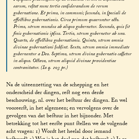
earum, reſtat nunc tertio conſiderandum de rerum
gubernatione. Et primo, in communi; ſecundo, in ſpeciali de
effectibus gubernationis. Circa primum quaeruntur octo.
Primo, utrum mundus ab aliquo gubernetur. Secundo, quis ſit
finis gubernationis ipſius. Tertio, utrum gubernetur ab uno.
Quarto, de effectibus gubernationis. Quinto, utrum omnia
divinae gubernationi ſubſint. Sexto, utrum omnia immediate
gubernentur a Deo. Septimo, utrum divina gubernatio caſſetur
in aliquo. Octavo, utrum aliquid divinae providentiae
contranitatur. (Ia q. 103 pr.)
Na de uiteenzetting van de schepping en het
onderscheid der dingen, rest nog een derde
beschouwing, nl. over het bestuur der dingen. En wel
vooreerst, in het algemeen; en vervolgens over de
gevolgen van dat bestuur in het bijzonder. Met
betrekking tot het eerste punt stellen we de volgende
acht vragen: 1) Wordt het heelal door iemand