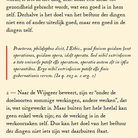
wordt, is iets in het ding zelf: zoals een zieke tot
gezondheid gebracht wordt, wat een goed is in hem
zelf. Derhalve is het doel van het bestuur der dingen
niet een of ander uiterlijk goed, maar een goed in de
dingen zelf.
Praeterea, philoſophus dicit, I Ethic., quod finium quidam ſunt
operationes, quidam opera, ideſt operata. Sed nihil extrinſecum
a toto univerſo poteſt eſſe operatum, operatio autem eſt in ipſis
operantibus. Ergo nihil extrinſecum poteſt eſſe finis
gubernationis rerum. (Ia q. 103 a. 2 arg. 2)
2 — Naar de Wijsgeer beweert, zijn er “onder de
doelsoorten sommige werkingen, andere werken”, dat
is, wat uitgewerkt is. Maar buiten het hele heelal kan
geen enkel werk zijn; en de werking is in de
werkoorzaken zelf. Dus kan het doel van het bestuur
der dingen niet iets zijn wat daarbuiten staat.