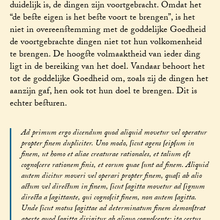
duidelijk is, de dingen zijn voortgebracht. Omdat het
“de beste eigen is het beste voort te brengen”, is het
niet in overeenstemming met de goddelijke Goedheid
de voortgebrachte dingen niet tot hun volkomenheid
te brengen. De hoogste volmaaktheid van ieder ding
ligt in de bereiking van het doel. Vandaar behoort het
tot de goddelijke Goedheid om, zoals zij de dingen het
aanzijn gaf, hen ook tot hun doel te brengen. Dit is
echter besturen.
Ad primum ergo dicendum quod aliquid movetur vel operatur
propter finem dupliciter. Uno modo, ſicut agens ſeipſum in
finem, ut homo et aliae creaturae rationales, et talium eſt
cognoſcere rationem finis, et eorum quae ſunt ad finem. Aliquid
autem dicitur moveri vel operari propter finem, quaſi ab alio
actum vel directum in finem, ſicut ſagitta movetur ad ſignum
directa a ſagittante, qui cognoſcit finem, non autem ſagitta.
Unde ſicut motus ſagittae ad determinatum finem demonſtrat
aperte quod ſagitta dirigitur ab aliquo cognoſcente; ita certus