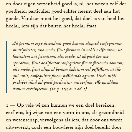
en door eigen wezenheid goed is, nl. het wezen zelf der
goedheid: particulier goed echter neemt deel aan het
goede. Vandaar moet het goed, dat doel is van heel het
heelal, iets zijn dat buiten het heelal staat.
Ad primum ergo dicendum quod bonum aliquod conſequimur
multipliciter, uno modo, ſicut formam in nobis exiſtentem, ut
ſanitatem aut ſcientiam; alio modo, ut aliquid per nos
operatum, ſicut aedificator conſequitur finem faciendo domum;
alio modo, ſicut aliquod bonum habitum vel poſſeſſum, ut ille
qui emit, conſequitur finem poſſidendo agrum. Unde nihil
prohibet illud ad quod perducitur univerſum, eſſe quoddam
bonum extrinſecum. (Ia q. 103 a. 2 ad 1)
1 — Op vele wijzen kunnen we een doel bereiken:
eerstens, bij wijze van een vorm in ons, als gezondheid
en wetenschap; vervolgens als iets, dat door ons wordt
uitgewerkt, zoals een bouwheer zijn doel bereikt door