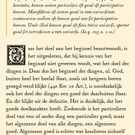
bonitatis, bonum autem particulare eſt quod eſt participative
bonum. Manifeſtum eſt autem quod in tota univerſitate
creaturarum nullum eſt bonum quod non ſit participative
bonum. Unde illud bonum quod eſt finis totius univerſi, oportet
quod ſit extrinſecum a toto univerſo. (Ia q. 103 a. 2 co.)
D
aar het doel aan het beginsel beantwoordt, is
het uitgesloten, dat bij kennis van het
beginsel niet geweten wordt, wat het doel der
dingen is. Daar dus het beginsel der dingen, nl. God,
buiten heel het heelal staat, zoals uit hetgeen boven
gezegd werd blijkt (44e Kw. 1e Art.), is noodzakelijk
ook het doel der dingen een goed dat daarbuiten staat.
En dit blijkt uit de definitie. Het is duidelijk, dat het
goede doelkarakter heeft. Zodoende is het particuliere
doel van een of ander ding een particulier goed; maar
het algemene doel van alle dingen, een algemeen
goed. Algemeen goed is echter wat krachtens zichzelf