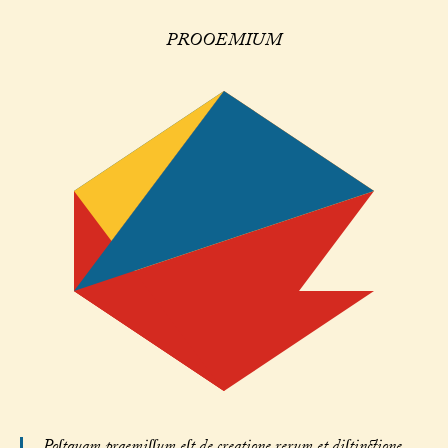
PROOEMIUM
Poſtquam praemiſſum eſt de creatione rerum et diſtinctione