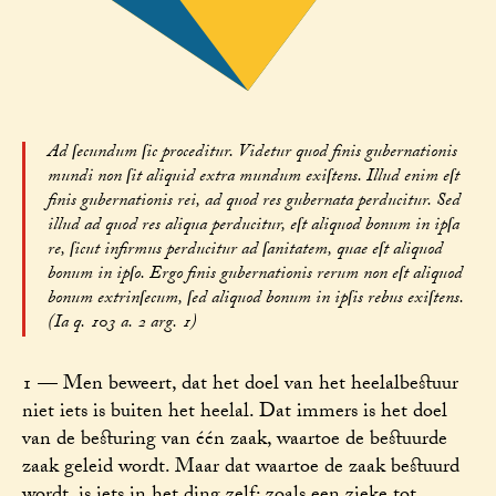
Ad ſecundum ſic proceditur. Videtur quod finis gubernationis
mundi non ſit aliquid extra mundum exiſtens. Illud enim eſt
finis gubernationis rei, ad quod res gubernata perducitur. Sed
illud ad quod res aliqua perducitur, eſt aliquod bonum in ipſa
re, ſicut infirmus perducitur ad ſanitatem, quae eſt aliquod
bonum in ipſo. Ergo finis gubernationis rerum non eſt aliquod
bonum extrinſecum, ſed aliquod bonum in ipſis rebus exiſtens.
(Ia q. 103 a. 2 arg. 1)
1 — Men beweert, dat het doel van het heelalbestuur
niet iets is buiten het heelal. Dat immers is het doel
van de besturing van één zaak, waartoe de bestuurde
zaak geleid wordt. Maar dat waartoe de zaak bestuurd