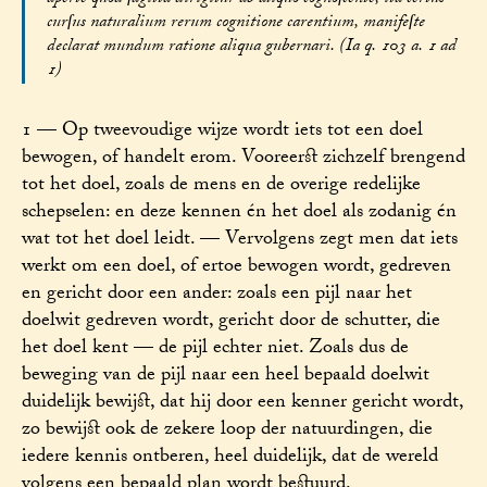
curſus naturalium rerum cognitione carentium, manifeſte
declarat mundum ratione aliqua gubernari. (Ia q. 103 a. 1 ad
1)
1 — Op tweevoudige wijze wordt iets tot een doel
bewogen, of handelt erom. Vooreerst zichzelf brengend
tot het doel, zoals de mens en de overige redelijke
schepselen: en deze kennen én het doel als zodanig én
wat tot het doel leidt. — Vervolgens zegt men dat iets
werkt om een doel, of ertoe bewogen wordt, gedreven
en gericht door een ander: zoals een pijl naar het
doelwit gedreven wordt, gericht door de schutter, die
het doel kent — de pijl echter niet. Zoals dus de
beweging van de pijl naar een heel bepaald doelwit
duidelijk bewijst, dat hij door een kenner gericht wordt,
zo bewijst ook de zekere loop der natuurdingen, die
iedere kennis ontberen, heel duidelijk, dat de wereld
volgens een bepaald plan wordt bestuurd.