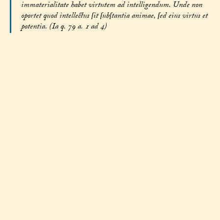
immaterialitate habet virtutem ad intelligendum. Unde non
oportet quod intellectus ſit ſubſtantia animae, ſed eius virtus et
potentia. (Ia q. 79 a. 1 ad 4)