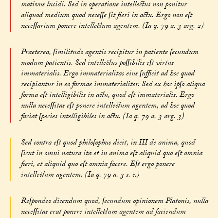
motivus lucidi. Sed in operatione intellectus non ponitur
aliquod medium quod neceſſe ſit fieri in actu. Ergo non eſt
neceſſarium ponere intellectum agentem. (Ia q. 79 a. 3 arg. 2)
Praeterea, ſimilitudo agentis recipitur in patiente ſecundum
modum patientis. Sed intellectus poſſibilis eſt virtus
immaterialis. Ergo immaterialitas eius ſufficit ad hoc quod
recipiantur in eo formae immaterialiter. Sed ex hoc ipſo aliqua
forma eſt intelligibilis in actu, quod eſt immaterialis. Ergo
nulla neceſſitas eſt ponere intellectum agentem, ad hoc quod
faciat ſpecies intelligibiles in actu. (Ia q. 79 a. 3 arg. 3)
Sed contra eſt quod philoſophus dicit, in III de anima, quod
ſicut in omni natura ita et in anima eſt aliquid quo eſt omnia
fieri, et aliquid quo eſt omnia facere. Eſt ergo ponere
intellectum agentem. (Ia q. 79 a. 3 s. c.)
Reſpondeo dicendum quod, ſecundum opinionem Platonis, nulla
neceſſitas erat ponere intellectum agentem ad faciendum