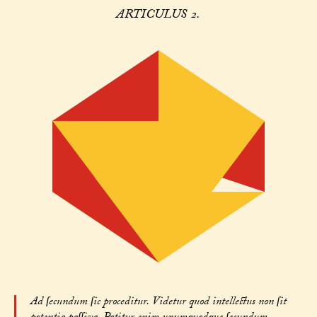
ARTICULUS 2.
Ad ſecundum ſic proceditur. Videtur quod intellectus non ſit