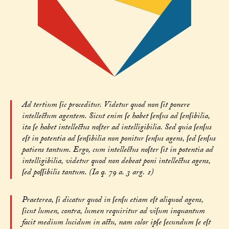
Ad tertium ſic proceditur. Videtur quod non ſit ponere
intellectum agentem. Sicut enim ſe habet ſenſus ad ſenſibilia,
ita ſe habet intellectus noſter ad intelligibilia. Sed quia ſenſus
eſt in potentia ad ſenſibilia non ponitur ſenſus agens, ſed ſenſus
patiens tantum. Ergo, cum intellectus noſter ſit in potentia ad
intelligibilia, videtur quod non debeat poni intellectus agens,
ſed poſſibilis tantum. (Ia q. 79 a. 3 arg. 1)
Praeterea, ſi dicatur quod in ſenſu etiam eſt aliquod agens,
ſicut lumen, contra, lumen requiritur ad viſum inquantum
facit medium lucidum in actu, nam color ipſe ſecundum ſe eſt