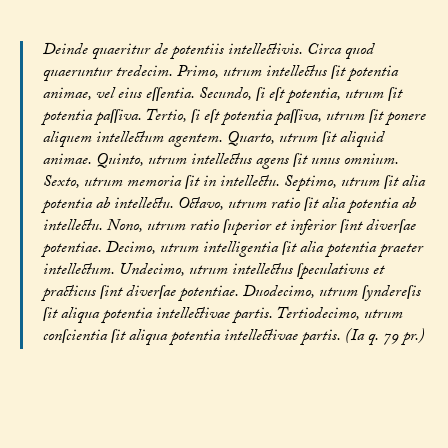
Deinde quaeritur de potentiis intellectivis. Circa quod
quaeruntur tredecim. Primo, utrum intellectus ſit potentia
animae, vel eius eſſentia. Secundo, ſi eſt potentia, utrum ſit
potentia paſſiva. Tertio, ſi eſt potentia paſſiva, utrum ſit ponere
aliquem intellectum agentem. Quarto, utrum ſit aliquid
animae. Quinto, utrum intellectus agens ſit unus omnium.
Sexto, utrum memoria ſit in intellectu. Septimo, utrum ſit alia
potentia ab intellectu. Octavo, utrum ratio ſit alia potentia ab
intellectu. Nono, utrum ratio ſuperior et inferior ſint diverſae
potentiae. Decimo, utrum intelligentia ſit alia potentia praeter
intellectum. Undecimo, utrum intellectus ſpeculativus et
practicus ſint diverſae potentiae. Duodecimo, utrum ſyndereſis
ſit aliqua potentia intellectivae partis. Tertiodecimo, utrum
conſcientia ſit aliqua potentia intellectivae partis. (Ia q. 79 pr.)