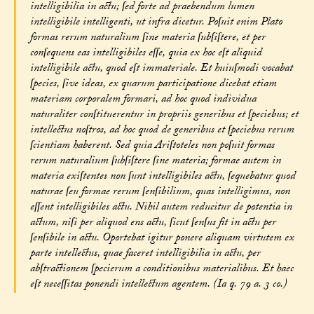
intelligibilia in actu; ſed forte ad praebendum lumen
intelligibile intelligenti, ut infra dicetur. Poſuit enim Plato
formas rerum naturalium ſine materia ſubſiſtere, et per
conſequens eas intelligibiles eſſe, quia ex hoc eſt aliquid
intelligibile actu, quod eſt immateriale. Et huiuſmodi vocabat
ſpecies, ſive ideas, ex quarum participatione dicebat etiam
materiam corporalem formari, ad hoc quod individua
naturaliter conſtituerentur in propriis generibus et ſpeciebus; et
intellectus noſtros, ad hoc quod de generibus et ſpeciebus rerum
ſcientiam haberent. Sed quia Ariſtoteles non poſuit formas
rerum naturalium ſubſiſtere ſine materia; formae autem in
materia exiſtentes non ſunt intelligibiles actu, ſequebatur quod
naturae ſeu formae rerum ſenſibilium, quas intelligimus, non
eſſent intelligibiles actu. Nihil autem reducitur de potentia in
actum, niſi per aliquod ens actu, ſicut ſenſus fit in actu per
ſenſibile in actu. Oportebat igitur ponere aliquam virtutem ex
parte intellectus, quae faceret intelligibilia in actu, per
abſtractionem ſpecierum a conditionibus materialibus. Et haec
eſt neceſſitas ponendi intellectum agentem. (Ia q. 79 a. 3 co.)