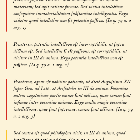
potentia paſſiva. Patitur enim unumquodque ſecundum
materiam; ſed agit ratione formae. Sed virtus intellectiva
conſequitur immaterialitatem ſubſtantiae intelligentis. Ergo
videtur quod intellectus non ſit potentia paſſiva. (Ia q. 79 a. 2
arg. 1)
Praeterea, potentia intellectiva eſt incorruptibilis, ut ſupra
dictum eſt. Sed intellectus ſi eſt paſſivus, eſt corruptibilis, ut
dicitur in III de anima. Ergo potentia intellectiva non eſt
paſſiva. (Ia q. 79 a. 2 arg. 2)
Praeterea, agens eſt nobilius patiente, ut dicit Auguſtinus XII
ſuper Gen. ad Litt., et Ariſtoteles in III de anima. Potentiae
autem vegetativae partis omnes ſunt activae, quae tamen ſunt
infimae inter potentias animae. Ergo multo magis potentiae
intellectivae, quae ſunt ſupremae, omnes ſunt activae. (Ia q. 79
a. 2 arg. 3)
Sed contra eſt quod philoſophus dicit, in III de anima, quod