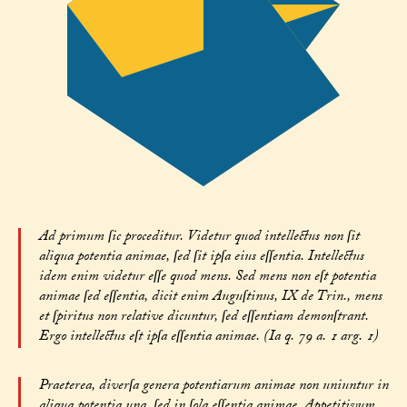
Ad primum ſic proceditur. Videtur quod intellectus non ſit
aliqua potentia animae, ſed ſit ipſa eius eſſentia. Intellectus
idem enim videtur eſſe quod mens. Sed mens non eſt potentia
animae ſed eſſentia, dicit enim Auguſtinus, IX de Trin., mens
et ſpiritus non relative dicuntur, ſed eſſentiam demonſtrant.
Ergo intellectus eſt ipſa eſſentia animae. (Ia q. 79 a. 1 arg. 1)
Praeterea, diverſa genera potentiarum animae non uniuntur in
aliqua potentia una, ſed in ſola eſſentia animae. Appetitivum