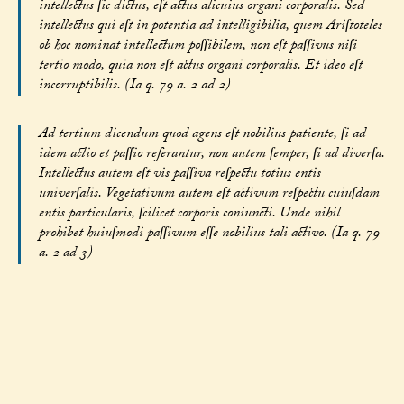
intellectus ſic dictus, eſt actus alicuius organi corporalis. Sed
intellectus qui eſt in potentia ad intelligibilia, quem Ariſtoteles
ob hoc nominat intellectum poſſibilem, non eſt paſſivus niſi
tertio modo, quia non eſt actus organi corporalis. Et ideo eſt
incorruptibilis. (Ia q. 79 a. 2 ad 2)
Ad tertium dicendum quod agens eſt nobilius patiente, ſi ad
idem actio et paſſio referantur, non autem ſemper, ſi ad diverſa.
Intellectus autem eſt vis paſſiva reſpectu totius entis
univerſalis. Vegetativum autem eſt activum reſpectu cuiuſdam
entis particularis, ſcilicet corporis coniuncti. Unde nihil
prohibet huiuſmodi paſſivum eſſe nobilius tali activo. (Ia q. 79
a. 2 ad 3)