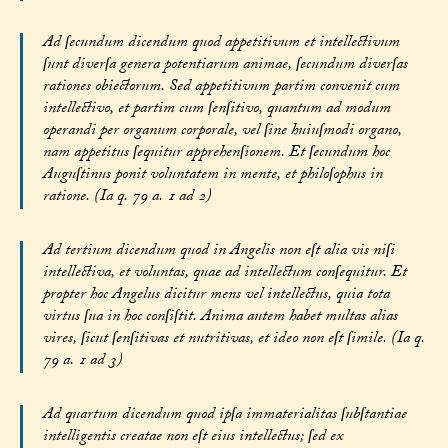
Ad ſecundum dicendum quod appetitivum et intellectivum
ſunt diverſa genera potentiarum animae, ſecundum diverſas
rationes obiectorum. Sed appetitivum partim convenit cum
intellectivo, et partim cum ſenſitivo, quantum ad modum
operandi per organum corporale, vel ſine huiuſmodi organo,
nam appetitus ſequitur apprehenſionem. Et ſecundum hoc
Auguſtinus ponit voluntatem in mente, et philoſophus in
ratione. (Ia q. 79 a. 1 ad 2)
Ad tertium dicendum quod in Angelis non eſt alia vis niſi
intellectiva, et voluntas, quae ad intellectum conſequitur. Et
propter hoc Angelus dicitur mens vel intellectus, quia tota
virtus ſua in hoc conſiſtit. Anima autem habet multas alias
vires, ſicut ſenſitivas et nutritivas, et ideo non eſt ſimile. (Ia q.
79 a. 1 ad 3)
Ad quartum dicendum quod ipſa immaterialitas ſubſtantiae
intelligentis creatae non eſt eius intellectus; ſed ex