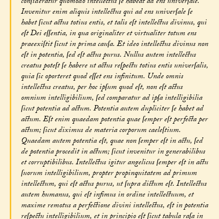
conſideratur quomodo intellectus ſe habeat ad ens univerſale.
Invenitur enim aliquis intellectus qui ad ens univerſale ſe
habet ſicut actus totius entis, et talis eſt intellectus divinus, qui
eſt Dei eſſentia, in qua originaliter et virtualiter totum ens
praeexiſtit ſicut in prima cauſa. Et ideo intellectus divinus non
eſt in potentia, ſed eſt actus purus. Nullus autem intellectus
creatus poteſt ſe habere ut actus reſpectu totius entis univerſalis,
quia ſic oporteret quod eſſet ens infinitum. Unde omnis
intellectus creatus, per hoc ipſum quod eſt, non eſt actus
omnium intelligibilium, ſed comparatur ad ipſa intelligibilia
ſicut potentia ad actum. Potentia autem dupliciter ſe habet ad
actum. Eſt enim quaedam potentia quae ſemper eſt perfecta per
actum; ſicut diximus de materia corporum caeleſtium.
Quaedam autem potentia eſt, quae non ſemper eſt in actu, ſed
de potentia procedit in actum; ſicut invenitur in generabilibus
et corruptibilibus. Intellectus igitur angelicus ſemper eſt in actu
ſuorum intelligibilium, propter propinquitatem ad primum
intellectum, qui eſt actus purus, ut ſupra dictum eſt. Intellectus
autem humanus, qui eſt infimus in ordine intellectuum, et
maxime remotus a perfectione divini intellectus, eſt in potentia
reſpectu intelligibilium, et in principio eſt ſicut tabula raſa in