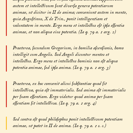
autem et intellectivum ſunt diverſa genera potentiarum
animae, ut dicitur in II de anima; conveniunt autem in mente,
quia Auguſtinus, X de Trin., ponit intelligentiam et
voluntatem in mente. Ergo mens et intellectus eſt ipſa eſſentia
animae, et non aliqua eius potentia. (Ia q. 79 a. 1 arg. 2)
Praeterea, ſecundum Gregorium, in homilia aſcenſionis, homo
intelligit cum Angelis. Sed Angeli dicuntur mentes et
intellectus. Ergo mens et intellectus hominis non eſt aliqua
potentia animae, ſed ipſa anima. (Ia q. 79 a. 1 arg. 3)
Praeterea, ex hoc convenit alicui ſubſtantiae quod ſit
intellectiva, quia eſt immaterialis. Sed anima eſt immaterialis
per ſuam eſſentiam. Ergo videtur quod anima per ſuam
eſſentiam ſit intellectiva. (Ia q. 79 a. 1 arg. 4)
Sed contra eſt quod philoſophus ponit intellectivum potentiam
animae, ut patet in II de anima. (Ia q. 79 a. 1 s. c.)