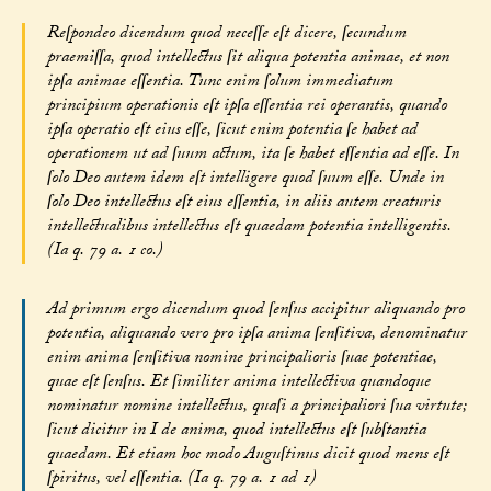
Reſpondeo dicendum quod neceſſe eſt dicere, ſecundum
praemiſſa, quod intellectus ſit aliqua potentia animae, et non
ipſa animae eſſentia. Tunc enim ſolum immediatum
principium operationis eſt ipſa eſſentia rei operantis, quando
ipſa operatio eſt eius eſſe, ſicut enim potentia ſe habet ad
operationem ut ad ſuum actum, ita ſe habet eſſentia ad eſſe. In
ſolo Deo autem idem eſt intelligere quod ſuum eſſe. Unde in
ſolo Deo intellectus eſt eius eſſentia, in aliis autem creaturis
intellectualibus intellectus eſt quaedam potentia intelligentis.
(Ia q. 79 a. 1 co.)
Ad primum ergo dicendum quod ſenſus accipitur aliquando pro
potentia, aliquando vero pro ipſa anima ſenſitiva, denominatur
enim anima ſenſitiva nomine principalioris ſuae potentiae,
quae eſt ſenſus. Et ſimiliter anima intellectiva quandoque
nominatur nomine intellectus, quaſi a principaliori ſua virtute;
ſicut dicitur in I de anima, quod intellectus eſt ſubſtantia
quaedam. Et etiam hoc modo Auguſtinus dicit quod mens eſt
ſpiritus, vel eſſentia. (Ia q. 79 a. 1 ad 1)