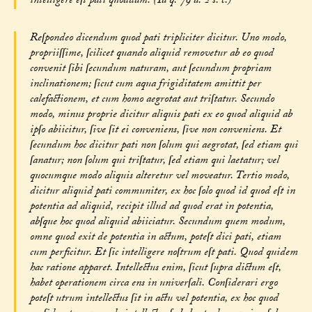
intelligere eſt pati quoddam. (Ia q. 79 a. 2 s. c.)
Reſpondeo dicendum quod pati tripliciter dicitur. Uno modo,
propriiſſime, ſcilicet quando aliquid removetur ab eo quod
convenit ſibi ſecundum naturam, aut ſecundum propriam
inclinationem; ſicut cum aqua frigiditatem amittit per
calefactionem, et cum homo aegrotat aut triſtatur. Secundo
modo, minus proprie dicitur aliquis pati ex eo quod aliquid ab
ipſo abiicitur, ſive ſit ei conveniens, ſive non conveniens. Et
ſecundum hoc dicitur pati non ſolum qui aegrotat, ſed etiam qui
ſanatur; non ſolum qui triſtatur, ſed etiam qui laetatur; vel
quocumque modo aliquis alteretur vel moveatur. Tertio modo,
dicitur aliquid pati communiter, ex hoc ſolo quod id quod eſt in
potentia ad aliquid, recipit illud ad quod erat in potentia,
abſque hoc quod aliquid abiiciatur. Secundum quem modum,
omne quod exit de potentia in actum, poteſt dici pati, etiam
cum perficitur. Et ſic intelligere noſtrum eſt pati. Quod quidem
hac ratione apparet. Intellectus enim, ſicut ſupra dictum eſt,
habet operationem circa ens in univerſali. Conſiderari ergo
poteſt utrum intellectus ſit in actu vel potentia, ex hoc quod