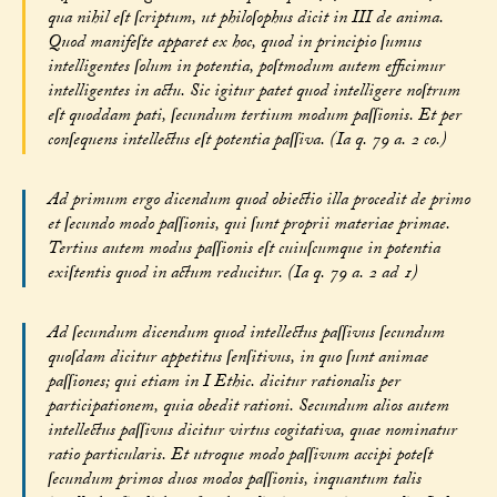
qua nihil eſt ſcriptum, ut philoſophus dicit in III de anima.
Quod manifeſte apparet ex hoc, quod in principio ſumus
intelligentes ſolum in potentia, poſtmodum autem efficimur
intelligentes in actu. Sic igitur patet quod intelligere noſtrum
eſt quoddam pati, ſecundum tertium modum paſſionis. Et per
conſequens intellectus eſt potentia paſſiva. (Ia q. 79 a. 2 co.)
Ad primum ergo dicendum quod obiectio illa procedit de primo
et ſecundo modo paſſionis, qui ſunt proprii materiae primae.
Tertius autem modus paſſionis eſt cuiuſcumque in potentia
exiſtentis quod in actum reducitur. (Ia q. 79 a. 2 ad 1)
Ad ſecundum dicendum quod intellectus paſſivus ſecundum
quoſdam dicitur appetitus ſenſitivus, in quo ſunt animae
paſſiones; qui etiam in I Ethic. dicitur rationalis per
participationem, quia obedit rationi. Secundum alios autem
intellectus paſſivus dicitur virtus cogitativa, quae nominatur
ratio particularis. Et utroque modo paſſivum accipi poteſt
ſecundum primos duos modos paſſionis, inquantum talis