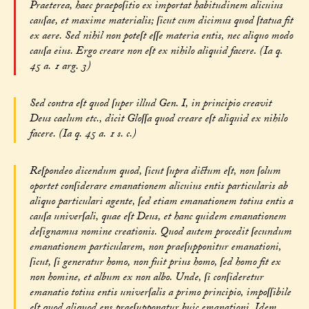
Praeterea, haec praepoſitio ex importat habitudinem alicuius
cauſae, et maxime materialis; ſicut cum dicimus quod ſtatua fit
ex aere. Sed nihil non poteſt eſſe materia entis, nec aliquo modo
cauſa eius. Ergo creare non eſt ex nihilo aliquid facere. (Ia q.
45 a. 1 arg. 3)
Sed contra eſt quod ſuper illud Gen. I, in principio creavit
Deus caelum etc., dicit Gloſſa quod creare eſt aliquid ex nihilo
facere. (Ia q. 45 a. 1 s. c.)
Reſpondeo dicendum quod, ſicut ſupra dictum eſt, non ſolum
oportet conſiderare emanationem alicuius entis particularis ab
aliquo particulari agente, ſed etiam emanationem totius entis a
cauſa univerſali, quae eſt Deus, et hanc quidem emanationem
deſignamus nomine creationis. Quod autem procedit ſecundum
emanationem particularem, non praeſupponitur emanationi,
ſicut, ſi generatur homo, non fuit prius homo, ſed homo fit ex
non homine, et album ex non albo. Unde, ſi conſideretur
emanatio totius entis univerſalis a primo principio, impoſſibile
eſt quod aliquod ens praeſupponatur huic emanationi. Idem