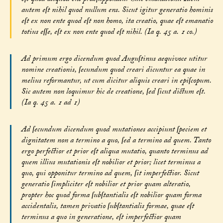
autem eſt nihil quod nullum ens. Sicut igitur generatio hominis
eſt ex non ente quod eſt non homo, ita creatio, quae eſt emanatio
totius eſſe, eſt ex non ente quod eſt nihil. (Ia q. 45 a. 1 co.)
Ad primum ergo dicendum quod Auguſtinus aequivoce utitur
nomine creationis, ſecundum quod creari dicuntur ea quae in
melius reformantur, ut cum dicitur aliquis creari in epiſcopum.
Sic autem non loquimur hic de creatione, ſed ſicut dictum eſt.
(Ia q. 45 a. 1 ad 1)
Ad ſecundum dicendum quod mutationes accipiunt ſpeciem et
dignitatem non a termino a quo, ſed a termino ad quem. Tanto
ergo perfectior et prior eſt aliqua mutatio, quanto terminus ad
quem illius mutationis eſt nobilior et prior; licet terminus a
quo, qui opponitur termino ad quem, ſit imperfectior. Sicut
generatio ſimpliciter eſt nobilior et prior quam alteratio,
propter hoc quod forma ſubſtantialis eſt nobilior quam forma
accidentalis, tamen privatio ſubſtantialis formae, quae eſt
terminus a quo in generatione, eſt imperfectior quam