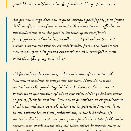
quod Deus ex nihilo res in eſſe producit. (Ia q. 45 a. 2 co.)
Ad primum ergo dicendum quod antiqui philoſophi, ſicut ſupra
dictum eſt, non conſideraverunt niſi emanationem effectuum
particularium a cauſis particularibus, quas neceſſe eſt
praeſupponere aliquid in ſua actione, et ſecundum hoc erat
eorum communis opinio, ex nihilo nihil fieri. Sed tamen hoc
locum non habet in prima emanatione ab univerſali rerum
principio. (Ia q. 45 a. 2 ad 1)
Ad ſecundum dicendum quod creatio non eſt mutatio niſi
ſecundum modum intelligendi tantum. Nam de ratione
mutationis eſt, quod aliquid idem ſe habeat aliter nunc et
prius, nam quandoque eſt idem ens actu, aliter ſe habens nunc
et prius, ſicut in motibus ſecundum quantitatem et qualitatem
et ubi; quandoque vero eſt idem ens in potentia tantum, ſicut
in mutatione ſecundum ſubſtantiam, cuius ſubiectum eſt
materia. Sed in creatione, per quam producitur tota ſubſtantia
rerum, non poteſt accipi aliquid idem aliter ſe habens nunc et