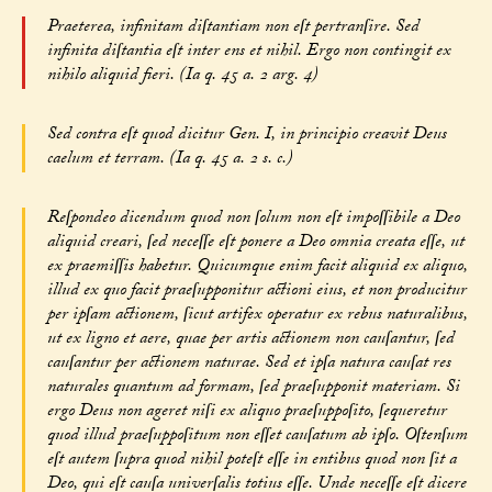
Praeterea, infinitam diſtantiam non eſt pertranſire. Sed
infinita diſtantia eſt inter ens et nihil. Ergo non contingit ex
nihilo aliquid fieri. (Ia q. 45 a. 2 arg. 4)
Sed contra eſt quod dicitur Gen. I, in principio creavit Deus
caelum et terram. (Ia q. 45 a. 2 s. c.)
Reſpondeo dicendum quod non ſolum non eſt impoſſibile a Deo
aliquid creari, ſed neceſſe eſt ponere a Deo omnia creata eſſe, ut
ex praemiſſis habetur. Quicumque enim facit aliquid ex aliquo,
illud ex quo facit praeſupponitur actioni eius, et non producitur
per ipſam actionem, ſicut artifex operatur ex rebus naturalibus,
ut ex ligno et aere, quae per artis actionem non cauſantur, ſed
cauſantur per actionem naturae. Sed et ipſa natura cauſat res
naturales quantum ad formam, ſed praeſupponit materiam. Si
ergo Deus non ageret niſi ex aliquo praeſuppoſito, ſequeretur
quod illud praeſuppoſitum non eſſet cauſatum ab ipſo. Oſtenſum
eſt autem ſupra quod nihil poteſt eſſe in entibus quod non ſit a
Deo, qui eſt cauſa univerſalis totius eſſe. Unde neceſſe eſt dicere