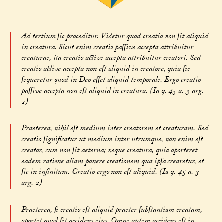
Ad tertium ſic proceditur. Videtur quod creatio non ſit aliquid
in creatura. Sicut enim creatio paſſive accepta attribuitur
creaturae, ita creatio active accepta attribuitur creatori. Sed
creatio active accepta non eſt aliquid in creatore, quia ſic
ſequeretur quod in Deo eſſet aliquid temporale. Ergo creatio
paſſive accepta non eſt aliquid in creatura. (Ia q. 45 a. 3 arg.
1)
Praeterea, nihil eſt medium inter creatorem et creaturam. Sed
creatio ſignificatur ut medium inter utrumque, non enim eſt
creator, cum non ſit aeterna; neque creatura, quia oporteret
eadem ratione aliam ponere creationem qua ipſa crearetur, et
ſic in infinitum. Creatio ergo non eſt aliquid. (Ia q. 45 a. 3
arg. 2)
Praeterea, ſi creatio eſt aliquid praeter ſubſtantiam creatam,
oportet quod ſit accidens eius. Omne autem accidens eſt in