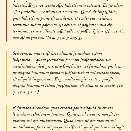
ſubiecto. Ergo res creata eſſet ſubiectum creationis. Et ſic idem
eſſet ſubiectum creationis et terminus. Quod eſt impoſſibile,
quia ſubiectum prius eſt accidente, et conſervat accidens;
terminus autem poſterius eſt actione et paſſione cuius eſt
terminus, et eo exiſtente ceſſat actio et paſſio. Igitur ipſa creatio
non eſt aliqua res. (Ia q. 45 a. 3 arg. 3)
Sed contra, maius eſt fieri aliquid ſecundum totam
ſubſtantiam, quam ſecundum formam ſubſtantialem vel
accidentalem. Sed generatio ſimpliciter vel ſecundum quid, qua
fit aliquid ſecundum formam ſubſtantialem vel accidentalem,
eſt aliquid in generato. Ergo multo magis creatio, qua fit
aliquid ſecundum totam ſubſtantiam, eſt aliquid in creato. (Ia
q. 45 a. 3 s. c.)
Reſpondeo dicendum quod creatio ponit aliquid in creato
ſecundum relationem tantum. Quia quod creatur, non fit per
motum vel per mutationem. Quod enim fit per motum vel
mutationem, fit ex aliquo praeexiſtenti, quod quidem contingit