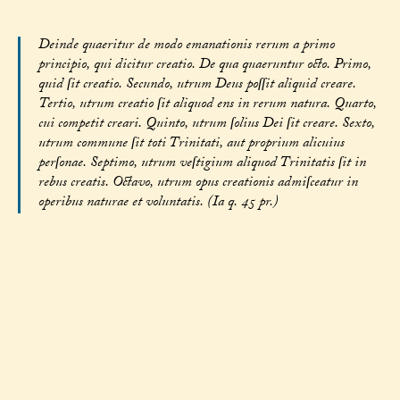
Deinde quaeritur de modo emanationis rerum a primo
principio, qui dicitur creatio. De qua quaeruntur octo. Primo,
quid ſit creatio. Secundo, utrum Deus poſſit aliquid creare.
Tertio, utrum creatio ſit aliquod ens in rerum natura. Quarto,
cui competit creari. Quinto, utrum ſolius Dei ſit creare. Sexto,
utrum commune ſit toti Trinitati, aut proprium alicuius
perſonae. Septimo, utrum veſtigium aliquod Trinitatis ſit in
rebus creatis. Octavo, utrum opus creationis admiſceatur in
operibus naturae et voluntatis. (Ia q. 45 pr.)