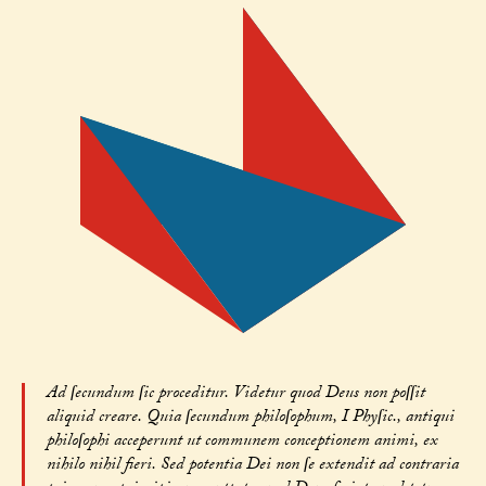
Ad ſecundum ſic proceditur. Videtur quod Deus non poſſit
aliquid creare. Quia ſecundum philoſophum, I Phyſic., antiqui
philoſophi acceperunt ut communem conceptionem animi, ex
nihilo nihil fieri. Sed potentia Dei non ſe extendit ad contraria