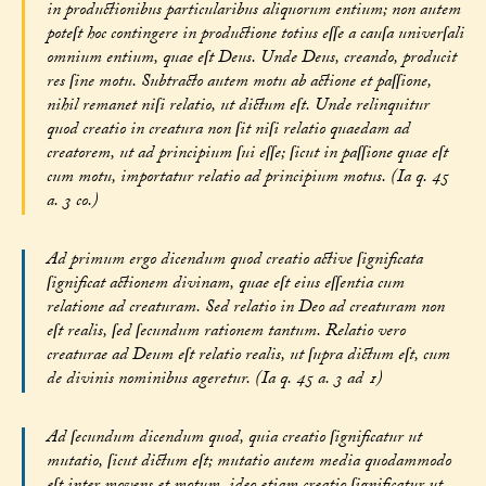
in productionibus particularibus aliquorum entium; non autem
poteſt hoc contingere in productione totius eſſe a cauſa univerſali
omnium entium, quae eſt Deus. Unde Deus, creando, producit
res ſine motu. Subtracto autem motu ab actione et paſſione,
nihil remanet niſi relatio, ut dictum eſt. Unde relinquitur
quod creatio in creatura non ſit niſi relatio quaedam ad
creatorem, ut ad principium ſui eſſe; ſicut in paſſione quae eſt
cum motu, importatur relatio ad principium motus. (Ia q. 45
a. 3 co.)
Ad primum ergo dicendum quod creatio active ſignificata
ſignificat actionem divinam, quae eſt eius eſſentia cum
relatione ad creaturam. Sed relatio in Deo ad creaturam non
eſt realis, ſed ſecundum rationem tantum. Relatio vero
creaturae ad Deum eſt relatio realis, ut ſupra dictum eſt, cum
de divinis nominibus ageretur. (Ia q. 45 a. 3 ad 1)
Ad ſecundum dicendum quod, quia creatio ſignificatur ut
mutatio, ſicut dictum eſt; mutatio autem media quodammodo