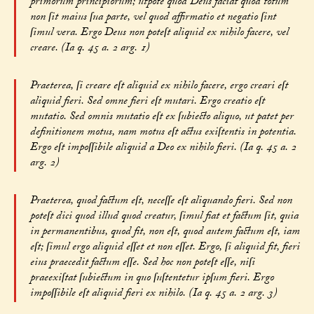
primorum principiorum; utpote quod Deus faciat quod totum
non ſit maius ſua parte, vel quod affirmatio et negatio ſint
ſimul vera. Ergo Deus non poteſt aliquid ex nihilo facere, vel
creare. (Ia q. 45 a. 2 arg. 1)
Praeterea, ſi creare eſt aliquid ex nihilo facere, ergo creari eſt
aliquid fieri. Sed omne fieri eſt mutari. Ergo creatio eſt
mutatio. Sed omnis mutatio eſt ex ſubiecto aliquo, ut patet per
definitionem motus, nam motus eſt actus exiſtentis in potentia.
Ergo eſt impoſſibile aliquid a Deo ex nihilo fieri. (Ia q. 45 a. 2
arg. 2)
Praeterea, quod factum eſt, neceſſe eſt aliquando fieri. Sed non
poteſt dici quod illud quod creatur, ſimul fiat et factum ſit, quia
in permanentibus, quod fit, non eſt, quod autem factum eſt, iam
eſt; ſimul ergo aliquid eſſet et non eſſet. Ergo, ſi aliquid fit, fieri
eius praecedit factum eſſe. Sed hoc non poteſt eſſe, niſi
praeexiſtat ſubiectum in quo ſuſtentetur ipſum fieri. Ergo
impoſſibile eſt aliquid fieri ex nihilo. (Ia q. 45 a. 2 arg. 3)