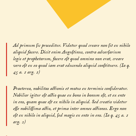
Ad primum ſic proceditur. Videtur quod creare non ſit ex nihilo
aliquid facere. Dicit enim Auguſtinus, contra adverſarium
legis et prophetarum, facere eſt quod omnino non erat, creare
vero eſt ex eo quod iam erat educendo aliquid conſtituere. (Ia q.
45 a. 1 arg. 1)
Praeterea, nobilitas actionis et motus ex terminis conſideratur.
Nobilior igitur eſt actio quae ex bono in bonum eſt, et ex ente
in ens, quam quae eſt ex nihilo in aliquid. Sed creatio videtur
eſſe nobiliſſima actio, et prima inter omnes actiones. Ergo non
eſt ex nihilo in aliquid, ſed magis ex ente in ens. (Ia q. 45 a. 1
arg. 2)