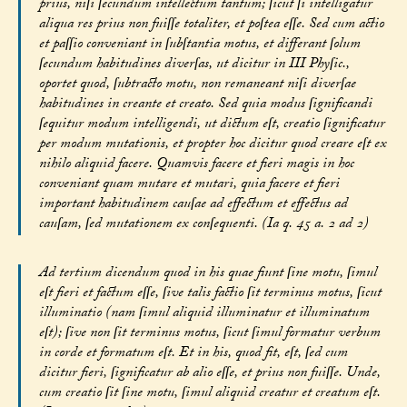
prius, niſi ſecundum intellectum tantum; ſicut ſi intelligatur
aliqua res prius non fuiſſe totaliter, et poſtea eſſe. Sed cum actio
et paſſio conveniant in ſubſtantia motus, et differant ſolum
ſecundum habitudines diverſas, ut dicitur in III Phyſic.,
oportet quod, ſubtracto motu, non remaneant niſi diverſae
habitudines in creante et creato. Sed quia modus ſignificandi
ſequitur modum intelligendi, ut dictum eſt, creatio ſignificatur
per modum mutationis, et propter hoc dicitur quod creare eſt ex
nihilo aliquid facere. Quamvis facere et fieri magis in hoc
conveniant quam mutare et mutari, quia facere et fieri
important habitudinem cauſae ad effectum et effectus ad
cauſam, ſed mutationem ex conſequenti. (Ia q. 45 a. 2 ad 2)
Ad tertium dicendum quod in his quae fiunt ſine motu, ſimul
eſt fieri et factum eſſe, ſive talis factio ſit terminus motus, ſicut
illuminatio (nam ſimul aliquid illuminatur et illuminatum
eſt); ſive non ſit terminus motus, ſicut ſimul formatur verbum
in corde et formatum eſt. Et in his, quod fit, eſt, ſed cum
dicitur fieri, ſignificatur ab alio eſſe, et prius non fuiſſe. Unde,
cum creatio ſit ſine motu, ſimul aliquid creatur et creatum eſt.