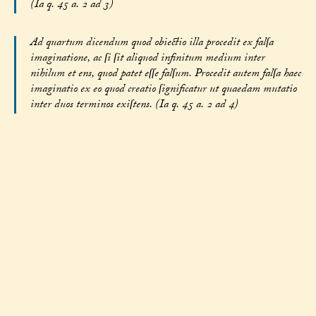
(Ia q. 45 a. 2 ad 3)
Ad quartum dicendum quod obiectio illa procedit ex falſa
imaginatione, ac ſi ſit aliquod infinitum medium inter
nihilum et ens, quod patet eſſe falſum. Procedit autem falſa haec
imaginatio ex eo quod creatio ſignificatur ut quaedam mutatio
inter duos terminos exiſtens. (Ia q. 45 a. 2 ad 4)