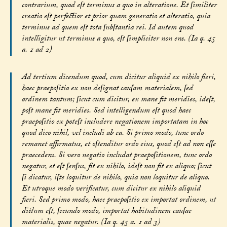
contrarium, quod eſt terminus a quo in alteratione. Et ſimiliter
creatio eſt perfectior et prior quam generatio et alteratio, quia
terminus ad quem eſt tota ſubſtantia rei. Id autem quod
intelligitur ut terminus a quo, eſt ſimpliciter non ens. (Ia q. 45
a. 1 ad 2)
Ad tertium dicendum quod, cum dicitur aliquid ex nihilo fieri,
haec praepoſitio ex non deſignat cauſam materialem, ſed
ordinem tantum; ſicut cum dicitur, ex mane fit meridies, ideſt,
poſt mane fit meridies. Sed intelligendum eſt quod haec
praepoſitio ex poteſt includere negationem importatam in hoc
quod dico nihil, vel includi ab ea. Si primo modo, tunc ordo
remanet affirmatus, et oſtenditur ordo eius, quod eſt ad non eſſe
praecedens. Si vero negatio includat praepoſitionem, tunc ordo
negatur, et eſt ſenſus, fit ex nihilo, ideſt non fit ex aliquo; ſicut
ſi dicatur, iſte loquitur de nihilo, quia non loquitur de aliquo.
Et utroque modo verificatur, cum dicitur ex nihilo aliquid
fieri. Sed primo modo, haec praepoſitio ex importat ordinem, ut
dictum eſt, ſecundo modo, importat habitudinem cauſae
materialis, quae negatur. (Ia q. 45 a. 1 ad 3)