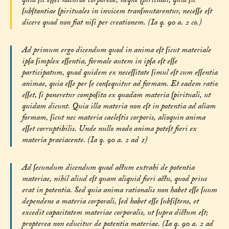
quia ſic eſſet naturae corporeae; neque ſpirituali, quia ſic
ſubſtantiae ſpirituales in invicem tranſmutarentur, neceſſe eſt
dicere quod non fiat niſi per creationem. (Ia q. 90 a. 2 co.)
Ad primum ergo dicendum quod in anima eſt ſicut materiale
ipſa ſimplex eſſentia, formale autem in ipſa eſt eſſe
participatum, quod quidem ex neceſſitate ſimul eſt cum eſſentia
animae, quia eſſe per ſe conſequitur ad formam. Et eadem ratio
eſſet, ſi poneretur compoſita ex quadam materia ſpirituali, ut
quidam dicunt. Quia illa materia non eſt in potentia ad aliam
formam, ſicut nec materia caeleſtis corporis, alioquin anima
eſſet corruptibilis. Unde nullo modo anima poteſt fieri ex
materia praeiacente. (Ia q. 90 a. 2 ad 1)
Ad ſecundum dicendum quod actum extrahi de potentia
materiae, nihil aliud eſt quam aliquid fieri actu, quod prius
erat in potentia. Sed quia anima rationalis non habet eſſe ſuum
dependens a materia corporali, ſed habet eſſe ſubſiſtens, et
excedit capacitatem materiae corporalis, ut ſupra dictum eſt;
propterea non educitur de potentia materiae. (Ia q. 90 a. 2 ad