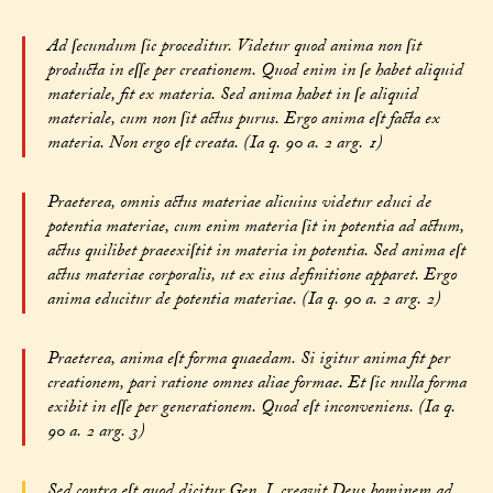
Ad ſecundum ſic proceditur. Videtur quod anima non ſit
producta in eſſe per creationem. Quod enim in ſe habet aliquid
materiale, fit ex materia. Sed anima habet in ſe aliquid
materiale, cum non ſit actus purus. Ergo anima eſt facta ex
materia. Non ergo eſt creata. (Ia q. 90 a. 2 arg. 1)
Praeterea, omnis actus materiae alicuius videtur educi de
potentia materiae, cum enim materia ſit in potentia ad actum,
actus quilibet praeexiſtit in materia in potentia. Sed anima eſt
actus materiae corporalis, ut ex eius definitione apparet. Ergo
anima educitur de potentia materiae. (Ia q. 90 a. 2 arg. 2)
Praeterea, anima eſt forma quaedam. Si igitur anima fit per
creationem, pari ratione omnes aliae formae. Et ſic nulla forma
exibit in eſſe per generationem. Quod eſt inconveniens. (Ia q.
90 a. 2 arg. 3)
Sed contra eſt quod dicitur Gen. I, creavit Deus hominem ad