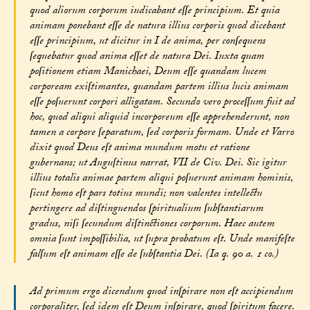
quod aliorum corporum iudicabant eſſe principium. Et quia
animam ponebant eſſe de natura illius corporis quod dicebant
eſſe principium, ut dicitur in I de anima, per conſequens
ſequebatur quod anima eſſet de natura Dei. Iuxta quam
poſitionem etiam Manichaei, Deum eſſe quandam lucem
corpoream exiſtimantes, quandam partem illius lucis animam
eſſe poſuerunt corpori alligatam. Secundo vero proceſſum fuit ad
hoc, quod aliqui aliquid incorporeum eſſe apprehenderunt, non
tamen a corpore ſeparatum, ſed corporis formam. Unde et Varro
dixit quod Deus eſt anima mundum motu et ratione
gubernans; ut Auguſtinus narrat, VII de Civ. Dei. Sic igitur
illius totalis animae partem aliqui poſuerunt animam hominis,
ſicut homo eſt pars totius mundi; non valentes intellectu
pertingere ad diſtinguendos ſpiritualium ſubſtantiarum
gradus, niſi ſecundum diſtinctiones corporum. Haec autem
omnia ſunt impoſſibilia, ut ſupra probatum eſt. Unde manifeſte
falſum eſt animam eſſe de ſubſtantia Dei. (Ia q. 90 a. 1 co.)
Ad primum ergo dicendum quod inſpirare non eſt accipiendum
corporaliter, ſed idem eſt Deum inſpirare, quod ſpiritum facere.