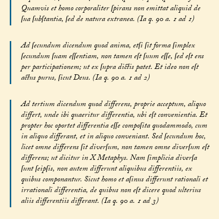
Quamvis et homo corporaliter ſpirans non emittat aliquid de
ſua ſubſtantia, ſed de natura extranea. (Ia q. 90 a. 1 ad 1)
Ad ſecundum dicendum quod anima, etſi ſit forma ſimplex
ſecundum ſuam eſſentiam, non tamen eſt ſuum eſſe, ſed eſt ens
per participationem; ut ex ſupra dictis patet. Et ideo non eſt
actus purus, ſicut Deus. (Ia q. 90 a. 1 ad 2)
Ad tertium dicendum quod differens, proprie acceptum, aliquo
differt, unde ibi quaeritur differentia, ubi eſt convenientia. Et
propter hoc oportet differentia eſſe compoſita quodammodo, cum
in aliquo differant, et in aliquo conveniant. Sed ſecundum hoc,
licet omne differens ſit diverſum, non tamen omne diverſum eſt
differens; ut dicitur in X Metaphys. Nam ſimplicia diverſa
ſunt ſeipſis, non autem differunt aliquibus differentiis, ex
quibus componantur. Sicut homo et aſinus differunt rationali et
irrationali differentia, de quibus non eſt dicere quod ulterius
aliis differentiis differant. (Ia q. 90 a. 1 ad 3)