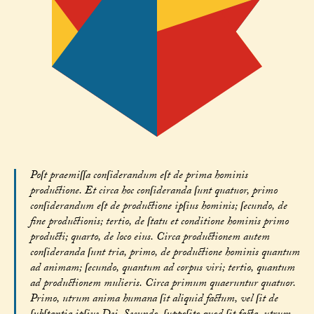
Poſt praemiſſa conſiderandum eſt de prima hominis
productione. Et circa hoc conſideranda ſunt quatuor, primo
conſiderandum eſt de productione ipſius hominis; ſecundo, de
fine productionis; tertio, de ſtatu et conditione hominis primo
producti; quarto, de loco eius. Circa productionem autem
conſideranda ſunt tria, primo, de productione hominis quantum
ad animam; ſecundo, quantum ad corpus viri; tertio, quantum
ad productionem mulieris. Circa primum quaeruntur quatuor.
Primo, utrum anima humana ſit aliquid factum, vel ſit de