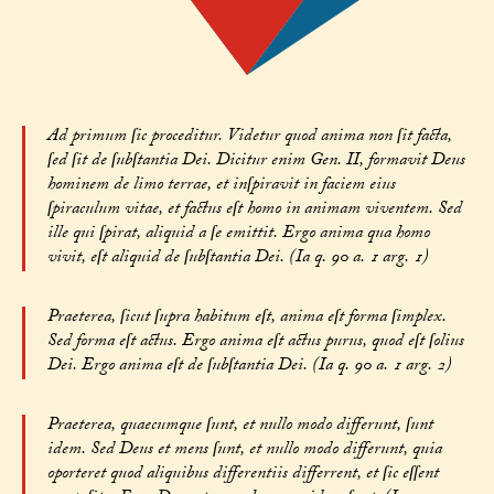
Ad primum ſic proceditur. Videtur quod anima non ſit facta,
ſed ſit de ſubſtantia Dei. Dicitur enim Gen. II, formavit Deus
hominem de limo terrae, et inſpiravit in faciem eius
ſpiraculum vitae, et factus eſt homo in animam viventem. Sed
ille qui ſpirat, aliquid a ſe emittit. Ergo anima qua homo
vivit, eſt aliquid de ſubſtantia Dei. (Ia q. 90 a. 1 arg. 1)
Praeterea, ſicut ſupra habitum eſt, anima eſt forma ſimplex.
Sed forma eſt actus. Ergo anima eſt actus purus, quod eſt ſolius
Dei. Ergo anima eſt de ſubſtantia Dei. (Ia q. 90 a. 1 arg. 2)
Praeterea, quaecumque ſunt, et nullo modo differunt, ſunt
idem. Sed Deus et mens ſunt, et nullo modo differunt, quia
oporteret quod aliquibus differentiis differrent, et ſic eſſent