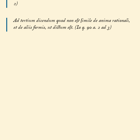
2)
Ad tertium dicendum quod non eſt ſimile de anima rationali,
et de aliis formis, ut dictum eſt. (Ia q. 90 a. 2 ad 3)