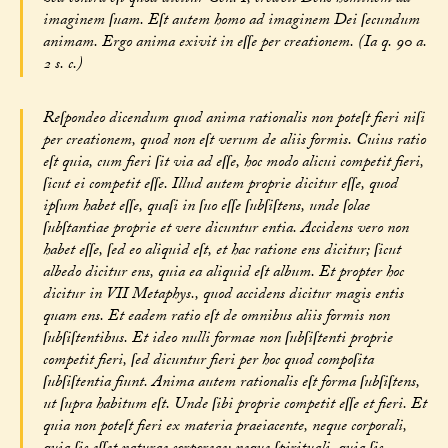
imaginem ſuam. Eſt autem homo ad imaginem Dei ſecundum
animam. Ergo anima exivit in eſſe per creationem. (Ia q. 90 a.
2 s. c.)
Reſpondeo dicendum quod anima rationalis non poteſt fieri niſi
per creationem, quod non eſt verum de aliis formis. Cuius ratio
eſt quia, cum fieri ſit via ad eſſe, hoc modo alicui competit fieri,
ſicut ei competit eſſe. Illud autem proprie dicitur eſſe, quod
ipſum habet eſſe, quaſi in ſuo eſſe ſubſiſtens, unde ſolae
ſubſtantiae proprie et vere dicuntur entia. Accidens vero non
habet eſſe, ſed eo aliquid eſt, et hac ratione ens dicitur; ſicut
albedo dicitur ens, quia ea aliquid eſt album. Et propter hoc
dicitur in VII Metaphys., quod accidens dicitur magis entis
quam ens. Et eadem ratio eſt de omnibus aliis formis non
ſubſiſtentibus. Et ideo nulli formae non ſubſiſtenti proprie
competit fieri, ſed dicuntur fieri per hoc quod compoſita
ſubſiſtentia fiunt. Anima autem rationalis eſt forma ſubſiſtens,
ut ſupra habitum eſt. Unde ſibi proprie competit eſſe et fieri. Et
quia non poteſt fieri ex materia praeiacente, neque corporali,