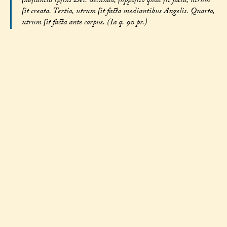
ſubſtantia ipſius Dei. Secundo, ſuppoſito quod ſit facta, utrum
ſit creata. Tertio, utrum ſit facta mediantibus Angelis. Quarto,
utrum ſit facta ante corpus. (Ia q. 90 pr.)