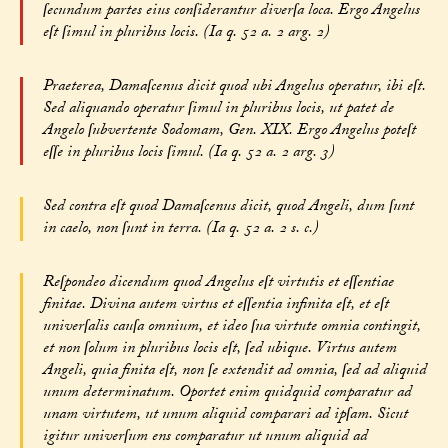
ſecundum partes eius conſiderantur diverſa loca. Ergo Angelus
eſt ſimul in pluribus locis. (Ia q. 52 a. 2 arg. 2)
Praeterea, Damaſcenus dicit quod ubi Angelus operatur, ibi eſt.
Sed aliquando operatur ſimul in pluribus locis, ut patet de
Angelo ſubvertente Sodomam, Gen. XIX. Ergo Angelus poteſt
eſſe in pluribus locis ſimul. (Ia q. 52 a. 2 arg. 3)
Sed contra eſt quod Damaſcenus dicit, quod Angeli, dum ſunt
in caelo, non ſunt in terra. (Ia q. 52 a. 2 s. c.)
Reſpondeo dicendum quod Angelus eſt virtutis et eſſentiae
finitae. Divina autem virtus et eſſentia infinita eſt, et eſt
univerſalis cauſa omnium, et ideo ſua virtute omnia contingit,
et non ſolum in pluribus locis eſt, ſed ubique. Virtus autem
Angeli, quia finita eſt, non ſe extendit ad omnia, ſed ad aliquid
unum determinatum. Oportet enim quidquid comparatur ad
unam virtutem, ut unum aliquid comparari ad ipſam. Sicut
igitur univerſum ens comparatur ut unum aliquid ad