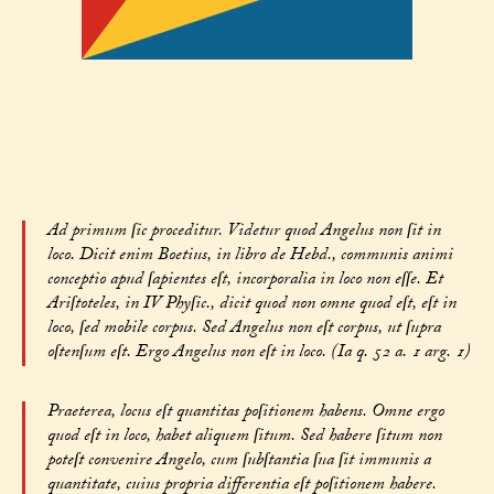
Ad primum ſic proceditur. Videtur quod Angelus non ſit in
loco. Dicit enim Boetius, in libro de Hebd., communis animi
conceptio apud ſapientes eſt, incorporalia in loco non eſſe. Et
Ariſtoteles, in IV Phyſic., dicit quod non omne quod eſt, eſt in
loco, ſed mobile corpus. Sed Angelus non eſt corpus, ut ſupra
oſtenſum eſt. Ergo Angelus non eſt in loco. (Ia q. 52 a. 1 arg. 1)
Praeterea, locus eſt quantitas poſitionem habens. Omne ergo
quod eſt in loco, habet aliquem ſitum. Sed habere ſitum non
poteſt convenire Angelo, cum ſubſtantia ſua ſit immunis a
quantitate, cuius propria differentia eſt poſitionem habere.