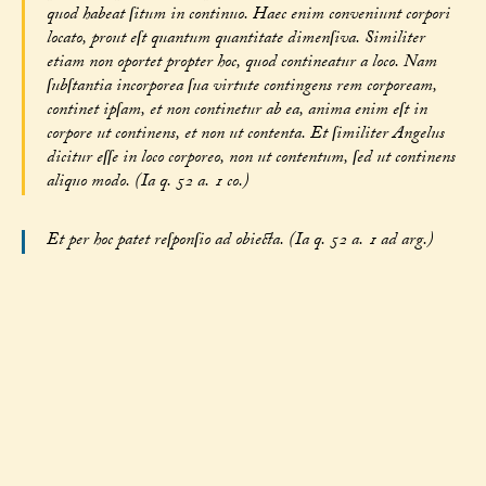
quod habeat ſitum in continuo. Haec enim conveniunt corpori
locato, prout eſt quantum quantitate dimenſiva. Similiter
etiam non oportet propter hoc, quod contineatur a loco. Nam
ſubſtantia incorporea ſua virtute contingens rem corpoream,
continet ipſam, et non continetur ab ea, anima enim eſt in
corpore ut continens, et non ut contenta. Et ſimiliter Angelus
dicitur eſſe in loco corporeo, non ut contentum, ſed ut continens
aliquo modo. (Ia q. 52 a. 1 co.)
Et per hoc patet reſponſio ad obiecta. (Ia q. 52 a. 1 ad arg.)