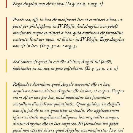
Ergo Angelus non eſt in loco. (Ia q. 52 a. 1 arg. 2)
Praeterea, eſſe in loco eſt menſurari loco et contineri a loco, ut
patet per philoſophum in IV Phyſic. Sed Angelus non poteſt
menſurari neque contineri a loco, quia continens eſt formalius
contento, ſicut aer aqua, ut dicitur in IV Phyſic. Ergo Angelus
non eſt in loco. (Ia q. 52 a. 1 arg. 3)
Sed contra eſt quod in collecta dicitur, Angeli tui ſancti,
habitantes in ea, nos in pace cuſtodiant. (Ia q. 52 a. 1 s. c.)
Reſpondeo dicendum quod Angelo convenit eſſe in loco,
aequivoce tamen dicitur Angelus eſſe in loco, et corpus. Corpus
enim eſt in loco per hoc, quod applicatur loco ſecundum
contactum dimenſivae quantitatis. Quae quidem in Angelis
non eſt; ſed eſt in eis quantitas virtualis. Per applicationem
igitur virtutis angelicae ad aliquem locum qualitercumque,
dicitur Angelus eſſe in loco corporeo. Et ſecundum hoc patet
quod non oportet dicere quod Angelus commenſuretur loco; vel