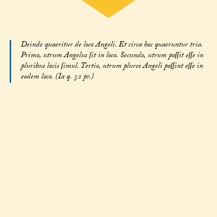
Deinde quaeritur de loco Angeli. Et circa hoc quaeruntur tria.
Primo, utrum Angelus ſit in loco. Secundo, utrum poſſit eſſe in
pluribus locis ſimul. Tertio, utrum plures Angeli poſſint eſſe in
eodem loco. (Ia q. 52 pr.)