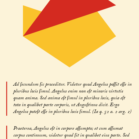
Ad ſecundum ſic proceditur. Videtur quod Angelus poſſit eſſe in
pluribus locis ſimul. Angelus enim non eſt minoris virtutis
quam anima. Sed anima eſt ſimul in pluribus locis, quia eſt
tota in qualibet parte corporis, ut Auguſtinus dicit. Ergo
Angelus poteſt eſſe in pluribus locis ſimul. (Ia q. 52 a. 2 arg. 1)
Praeterea, Angelus eſt in corpore aſſumpto; et cum aſſumat
corpus continuum, videtur quod ſit in qualibet eius parte. Sed