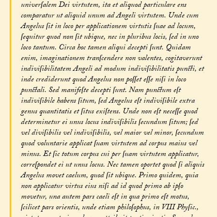
univerſalem Dei virtutem, ita et aliquod particulare ens
comparatur ut aliquid unum ad Angeli virtutem. Unde cum
Angelus ſit in loco per applicationem virtutis ſuae ad locum,
ſequitur quod non ſit ubique, nec in pluribus locis, ſed in uno
loco tantum. Circa hoc tamen aliqui decepti ſunt. Quidam
enim, imaginationem tranſcendere non valentes, cogitaverunt
indiviſibilitatem Angeli ad modum indiviſibilitatis puncti, et
inde crediderunt quod Angelus non poſſet eſſe niſi in loco
punctali. Sed manifeſte decepti ſunt. Nam punctum eſt
indiviſibile habens ſitum, ſed Angelus eſt indiviſibile extra
genus quantitatis et ſitus exiſtens. Unde non eſt neceſſe quod
determinetur ei unus locus indiviſibilis ſecundum ſitum; ſed
vel diviſibilis vel indiviſibilis, vel maior vel minor, ſecundum
quod voluntarie applicat ſuam virtutem ad corpus maius vel
minus. Et ſic totum corpus cui per ſuam virtutem applicatur,
correſpondet ei ut unus locus. Nec tamen oportet quod ſi aliquis
Angelus movet caelum, quod ſit ubique. Primo quidem, quia
non applicatur virtus eius niſi ad id quod primo ab ipſo
movetur, una autem pars caeli eſt in qua primo eſt motus,
ſcilicet pars orientis, unde etiam philoſophus, in VIII Phyſic.,