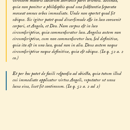
virtutem motoris caelorum attribuit parti orientis. Secundo,
quia non ponitur a philoſophis quod una ſubſtantia ſeparata
moveat omnes orbes immediate. Unde non oportet quod ſit
ubique. Sic igitur patet quod diverſimode eſſe in loco convenit
corpori, et Angelo, et Deo. Nam corpus eſt in loco
circumſcriptive, quia commenſuratur loco. Angelus autem non
circumſcriptive, cum non commenſuretur loco, ſed definitive,
quia ita eſt in uno loco, quod non in alio. Deus autem neque
circumſcriptive neque definitive, quia eſt ubique. (Ia q. 52 a. 2
co.)
Et per hoc patet de facili reſponſio ad obiecta, quia totum illud
cui immediate applicatur virtus Angeli, reputatur ut unus
locus eius, licet ſit continuum. (Ia q. 52 a. 2 ad 1)