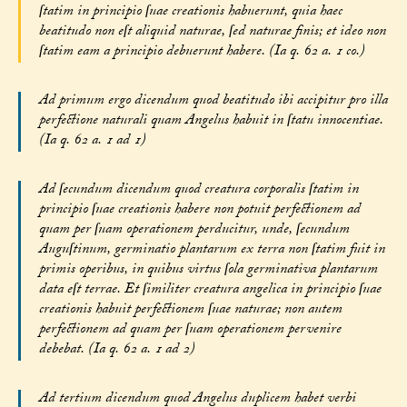
ſtatim in principio ſuae creationis habuerunt, quia haec
beatitudo non eſt aliquid naturae, ſed naturae finis; et ideo non
ſtatim eam a principio debuerunt habere. (Ia q. 62 a. 1 co.)
Ad primum ergo dicendum quod beatitudo ibi accipitur pro illa
perfectione naturali quam Angelus habuit in ſtatu innocentiae.
(Ia q. 62 a. 1 ad 1)
Ad ſecundum dicendum quod creatura corporalis ſtatim in
principio ſuae creationis habere non potuit perfectionem ad
quam per ſuam operationem perducitur, unde, ſecundum
Auguſtinum, germinatio plantarum ex terra non ſtatim fuit in
primis operibus, in quibus virtus ſola germinativa plantarum
data eſt terrae. Et ſimiliter creatura angelica in principio ſuae
creationis habuit perfectionem ſuae naturae; non autem
perfectionem ad quam per ſuam operationem pervenire
debebat. (Ia q. 62 a. 1 ad 2)
Ad tertium dicendum quod Angelus duplicem habet verbi