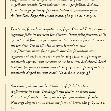
angelicam creavit Deus informem et imperfectam. Sed eius
formatio et perfectio eſt per beatitudinem, ſecundum quod
fruitur Deo. Ergo fuit creata beata. (Ia q. 62 a. 1 arg. 2)
Praeterea, ſecundum Auguſtinum, ſuper Gen. ad Litt., ea quae
leguntur facta in operibus ſex dierum, ſimul facta fuerunt, et ſic
oportet quod ſtatim a principio creationis rerum fuerint omnes
illi ſex dies. Sed in illis ſex diebus, ſecundum eius
expoſitionem, mane fuit cognitio angelica ſecundum quam
cognoverunt verbum et res in verbo. Ergo ſtatim a principio
creationis cognoverunt verbum et res in verbo. Sed Angeli beati
ſunt per hoc quod verbum vident. Ergo ſtatim a principio ſuae
creationis Angeli fuerunt beati. (Ia q. 62 a. 1 arg. 3)
Sed contra, de ratione beatitudinis eſt ſtabilitas ſive
confirmatio in bono. Sed Angeli non ſtatim ut creati ſunt,
fuerunt confirmati in bono, quod caſus quorundam oſtendit.
Non ergo Angeli in ſua creatione fuerunt beati. (Ia q. 62 a. 1 s.
c.)