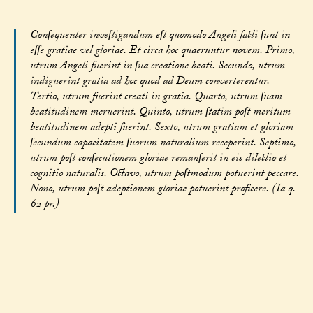
Conſequenter inveſtigandum eſt quomodo Angeli facti ſunt in
eſſe gratiae vel gloriae. Et circa hoc quaeruntur novem. Primo,
utrum Angeli fuerint in ſua creatione beati. Secundo, utrum
indiguerint gratia ad hoc quod ad Deum converterentur.
Tertio, utrum fuerint creati in gratia. Quarto, utrum ſuam
beatitudinem meruerint. Quinto, utrum ſtatim poſt meritum
beatitudinem adepti fuerint. Sexto, utrum gratiam et gloriam
ſecundum capacitatem ſuorum naturalium receperint. Septimo,
utrum poſt conſecutionem gloriae remanſerit in eis dilectio et
cognitio naturalis. Octavo, utrum poſtmodum potuerint peccare.
Nono, utrum poſt adeptionem gloriae potuerint proficere. (Ia q.
62 pr.)