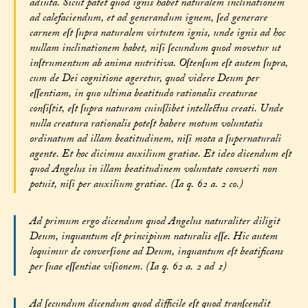
adiuta. Sicut patet quod ignis habet naturalem inclinationem
ad calefaciendum, et ad generandum ignem, ſed generare
carnem eſt ſupra naturalem virtutem ignis, unde ignis ad hoc
nullam inclinationem habet, niſi ſecundum quod movetur ut
inſtrumentum ab anima nutritiva. Oſtenſum eſt autem ſupra,
cum de Dei cognitione ageretur, quod videre Deum per
eſſentiam, in quo ultima beatitudo rationalis creaturae
conſiſtit, eſt ſupra naturam cuiuſlibet intellectus creati. Unde
nulla creatura rationalis poteſt habere motum voluntatis
ordinatum ad illam beatitudinem, niſi mota a ſupernaturali
agente. Et hoc dicimus auxilium gratiae. Et ideo dicendum eſt
quod Angelus in illam beatitudinem voluntate converti non
potuit, niſi per auxilium gratiae. (Ia q. 62 a. 2 co.)
Ad primum ergo dicendum quod Angelus naturaliter diligit
Deum, inquantum eſt principium naturalis eſſe. Hic autem
loquimur de converſione ad Deum, inquantum eſt beatificans
per ſuae eſſentiae viſionem. (Ia q. 62 a. 2 ad 1)
Ad ſecundum dicendum quod difficile eſt quod tranſcendit