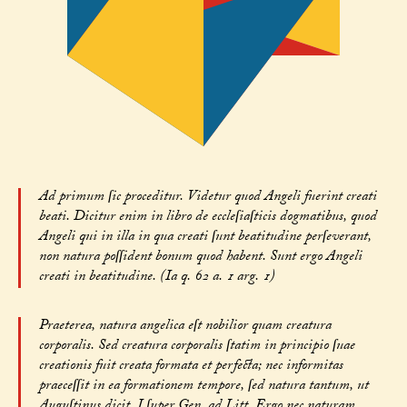
Ad primum ſic proceditur. Videtur quod Angeli fuerint creati
beati. Dicitur enim in libro de eccleſiaſticis dogmatibus, quod
Angeli qui in illa in qua creati ſunt beatitudine perſeverant,
non natura poſſident bonum quod habent. Sunt ergo Angeli
creati in beatitudine. (Ia q. 62 a. 1 arg. 1)
Praeterea, natura angelica eſt nobilior quam creatura
corporalis. Sed creatura corporalis ſtatim in principio ſuae
creationis fuit creata formata et perfecta; nec informitas
praeceſſit in ea formationem tempore, ſed natura tantum, ut
Auguſtinus dicit, I ſuper Gen. ad Litt. Ergo nec naturam