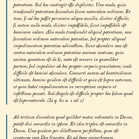
potentiam. Sed hoc contingit eſſe dupliciter. Uno modo, quia
tranſcendit potentiam ſecundum ſuum naturalem ordinem. Et
tunc, ſi ad hoc poſſit pervenire aliquo auxilio, dicitur difficile;
ſi autem nullo modo, dicitur impoſſibile, ſicut impoſſibile eſt
hominem volare. Alio modo tranſcendit aliquid potentiam, non
ſecundum ordinem naturalem potentiae, ſed propter aliquod
impedimentum potentiae adiunctum. Sicut aſcendere non eſt
contra naturalem ordinem potentiae animae motivae, quia
anima, quantum eſt de ſe, nata eſt movere in quamlibet
partem, ſed impeditur ab hoc propter corporis gravitatem; unde
difficile eſt homini aſcendere. Converti autem ad beatitudinem
ultimam, homini quidem eſt difficile et quia eſt ſupra naturam,
et quia habet impedimentum ex corruptione corporis et
infectione peccati. Sed Angelo eſt difficile propter hoc ſolum quod
eſt ſupernaturale. (Ia q. 62 a. 2 ad 2)
Ad tertium dicendum quod quilibet motus voluntatis in Deum,
poteſt dici converſio in ipſum. Et ideo triplex eſt converſio in
Deum. Una quidem per dilectionem perfectam, quae eſt
creaturae iam Deo fruentis. Et ad hanc converſionem