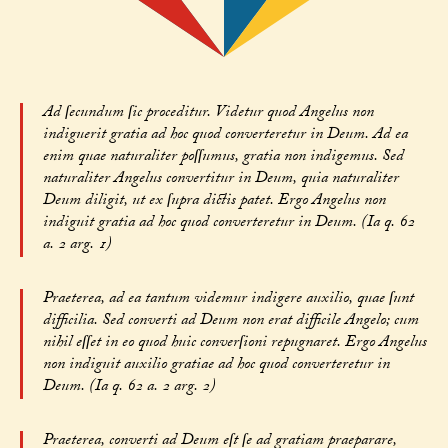
Ad ſecundum ſic proceditur. Videtur quod Angelus non
indiguerit gratia ad hoc quod converteretur in Deum. Ad ea
enim quae naturaliter poſſumus, gratia non indigemus. Sed
naturaliter Angelus convertitur in Deum, quia naturaliter
Deum diligit, ut ex ſupra dictis patet. Ergo Angelus non
indiguit gratia ad hoc quod converteretur in Deum. (Ia q. 62
a. 2 arg. 1)
Praeterea, ad ea tantum videmur indigere auxilio, quae ſunt
difficilia. Sed converti ad Deum non erat difficile Angelo; cum
nihil eſſet in eo quod huic converſioni repugnaret. Ergo Angelus
non indiguit auxilio gratiae ad hoc quod converteretur in
Deum. (Ia q. 62 a. 2 arg. 2)
Praeterea, converti ad Deum eſt ſe ad gratiam praeparare,