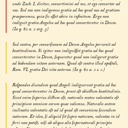
unde Zach. I, dicitur, convertimini ad me, et ego convertar ad
vos. Sed nos non indigemus gratia ad hoc quod nos ad gratiam
praeparemus, quia ſic eſſet abire in infinitum. Ergo non
indiguit gratia Angelus ad hoc quod converteretur in Deum.
(Ia q. 62 a. 2 arg. 3)
Sed contra, per converſionem ad Deum Angelus pervenit ad
beatitudinem. Si igitur non indiguiſſet gratia ad hoc quod
converteretur in Deum, ſequeretur quod non indigeret gratia
ad habendam vitam aeternam. Quod eſt contra illud apoſtoli,
Rom. VI, gratia Dei vita aeterna. (Ia q. 62 a. 2 s. c.)
Reſpondeo dicendum quod Angeli indiguerunt gratia ad hoc
quod converterentur in Deum, prout eſt obiectum beatitudinis.
Sicut enim ſuperius dictum eſt, naturalis motus voluntatis eſt
principium omnium eorum quae volumus. Naturalis autem
inclinatio voluntatis eſt ad id quod eſt conveniens ſecundum
naturam. Et ideo, ſi aliquid ſit ſupra naturam, voluntas in id
ferri non poteſt, niſi ab aliquo alio ſupernaturali principio