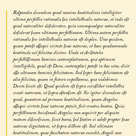
Reſpondeo dicendum quod nomine beatitudinis intelligitur
ultima perfectio rationalis ſeu intellectualis naturae, et inde eſt
quod naturaliter deſideratur, quia unumquodque naturaliter
deſiderat ſuam ultimam perfectionem. Ultima autem perfectio
rationalis ſeu intellectualis naturae eſt duplex. Una quidem,
quam poteſt aſſequi virtute ſuae naturae, et haec quodammodo
beatitudo vel felicitas dicitur. Unde et Ariſtoteles
perfectiſſimam hominis contemplationem, qua optimum
intelligibile, quod eſt Deus, contemplari poteſt in hac vita, dicit
eſſe ultimam hominis felicitatem. Sed ſuper hanc felicitatem eſt
alia felicitas, quam in futuro expectamus, qua videbimus
Deum ſicuti eſt. Quod quidem eſt ſupra cuiuſlibet intellectus
creati naturam, ut ſupra oſtenſum eſt. Sic igitur dicendum eſt
quod, quantum ad primam beatitudinem, quam Angelus
aſſequi virtute ſuae naturae potuit, fuit creatus beatus. Quia
perfectionem huiuſmodi Angelus non acquirit per aliquem
motum diſcurſivum, ſicut homo, ſed ſtatim ei adeſt propter ſuae
naturae dignitatem, ut ſupra dictum eſt. Sed ultimam
beatitudinem, quae facultatem naturae excedit, Angeli non