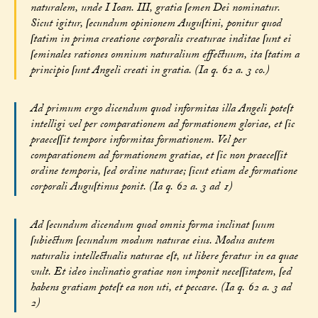
naturalem, unde I Ioan. III, gratia ſemen Dei nominatur.
Sicut igitur, ſecundum opinionem Auguſtini, ponitur quod
ſtatim in prima creatione corporalis creaturae inditae ſunt ei
ſeminales rationes omnium naturalium effectuum, ita ſtatim a
principio ſunt Angeli creati in gratia. (Ia q. 62 a. 3 co.)
Ad primum ergo dicendum quod informitas illa Angeli poteſt
intelligi vel per comparationem ad formationem gloriae, et ſic
praeceſſit tempore informitas formationem. Vel per
comparationem ad formationem gratiae, et ſic non praeceſſit
ordine temporis, ſed ordine naturae; ſicut etiam de formatione
corporali Auguſtinus ponit. (Ia q. 62 a. 3 ad 1)
Ad ſecundum dicendum quod omnis forma inclinat ſuum
ſubiectum ſecundum modum naturae eius. Modus autem
naturalis intellectualis naturae eſt, ut libere feratur in ea quae
vult. Et ideo inclinatio gratiae non imponit neceſſitatem, ſed
habens gratiam poteſt ea non uti, et peccare. (Ia q. 62 a. 3 ad
2)