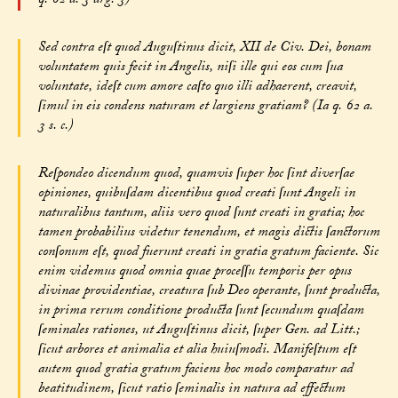
q. 62 a. 3 arg. 3)
Sed contra eſt quod Auguſtinus dicit, XII de Civ. Dei, bonam
voluntatem quis fecit in Angelis, niſi ille qui eos cum ſua
voluntate, ideſt cum amore caſto quo illi adhaerent, creavit,
ſimul in eis condens naturam et largiens gratiam? (Ia q. 62 a.
3 s. c.)
Reſpondeo dicendum quod, quamvis ſuper hoc ſint diverſae
opiniones, quibuſdam dicentibus quod creati ſunt Angeli in
naturalibus tantum, aliis vero quod ſunt creati in gratia; hoc
tamen probabilius videtur tenendum, et magis dictis ſanctorum
conſonum eſt, quod fuerunt creati in gratia gratum faciente. Sic
enim videmus quod omnia quae proceſſu temporis per opus
divinae providentiae, creatura ſub Deo operante, ſunt producta,
in prima rerum conditione producta ſunt ſecundum quaſdam
ſeminales rationes, ut Auguſtinus dicit, ſuper Gen. ad Litt.;
ſicut arbores et animalia et alia huiuſmodi. Manifeſtum eſt
autem quod gratia gratum faciens hoc modo comparatur ad
beatitudinem, ſicut ratio ſeminalis in natura ad effectum