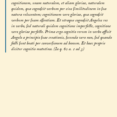
cognitionem, unam naturalem, et aliam gloriae, naturalem
quidem, qua cognoſcit verbum per eius ſimilitudinem in ſua
natura relucentem; cognitionem vero gloriae, qua cognoſcit
verbum per ſuam eſſentiam. Et utraque cognoſcit Angelus res
in verbo, ſed naturali quidem cognitione imperfecte, cognitione
vero gloriae perfecte. Prima ergo cognitio rerum in verbo affuit
Angelo a principio ſuae creationis, ſecunda vero non, ſed quando
facti ſunt beati per converſionem ad bonum. Et haec proprie
dicitur cognitio matutina. (Ia q. 62 a. 1 ad 3)