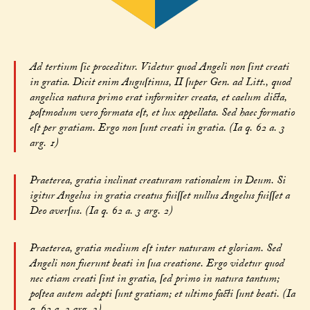
Ad tertium ſic proceditur. Videtur quod Angeli non ſint creati
in gratia. Dicit enim Auguſtinus, II ſuper Gen. ad Litt., quod
angelica natura primo erat informiter creata, et caelum dicta,
poſtmodum vero formata eſt, et lux appellata. Sed haec formatio
eſt per gratiam. Ergo non ſunt creati in gratia. (Ia q. 62 a. 3
arg. 1)
Praeterea, gratia inclinat creaturam rationalem in Deum. Si
igitur Angelus in gratia creatus fuiſſet nullus Angelus fuiſſet a
Deo averſus. (Ia q. 62 a. 3 arg. 2)
Praeterea, gratia medium eſt inter naturam et gloriam. Sed
Angeli non fuerunt beati in ſua creatione. Ergo videtur quod
nec etiam creati ſint in gratia, ſed primo in natura tantum;
poſtea autem adepti ſunt gratiam; et ultimo facti ſunt beati. (Ia