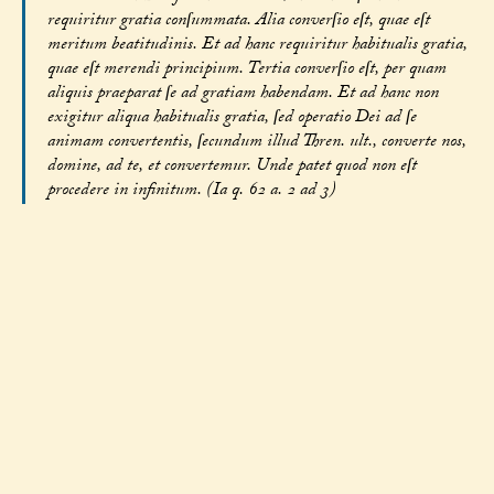
requiritur gratia conſummata. Alia converſio eſt, quae eſt
meritum beatitudinis. Et ad hanc requiritur habitualis gratia,
quae eſt merendi principium. Tertia converſio eſt, per quam
aliquis praeparat ſe ad gratiam habendam. Et ad hanc non
exigitur aliqua habitualis gratia, ſed operatio Dei ad ſe
animam convertentis, ſecundum illud Thren. ult., converte nos,
domine, ad te, et convertemur. Unde patet quod non eſt
procedere in infinitum. (Ia q. 62 a. 2 ad 3)