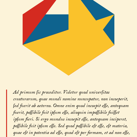
Ad primum ſic proceditur. Videtur quod univerſitas
creaturarum, quae mundi nomine nuncupatur, non incoeperit,
ſed fuerit ab aeterno. Omne enim quod incoepit eſſe, antequam
fuerit, poſſibile fuit ipſum eſſe, alioquin impoſſibile fuiſſet
ipſum fieri. Si ergo mundus incoepit eſſe, antequam inciperet,
poſſibile fuit ipſum eſſe. Sed quod poſſibile eſt eſſe, eſt materia,
quae eſt in potentia ad eſſe, quod eſt per formam, et ad non eſſe,