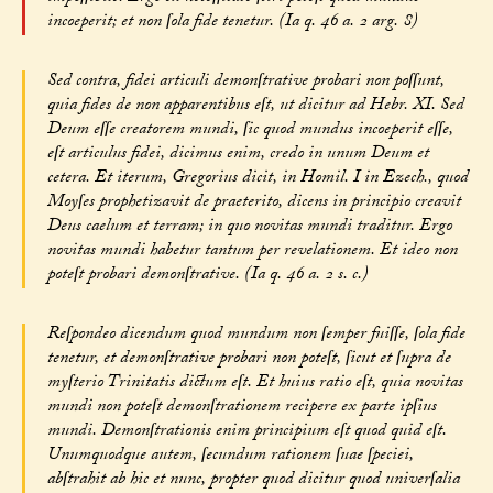
incoeperit; et non ſola fide tenetur. (Ia q. 46 a. 2 arg. 8)
Sed contra, fidei articuli demonſtrative probari non poſſunt,
quia fides de non apparentibus eſt, ut dicitur ad Hebr. XI. Sed
Deum eſſe creatorem mundi, ſic quod mundus incoeperit eſſe,
eſt articulus fidei, dicimus enim, credo in unum Deum et
cetera. Et iterum, Gregorius dicit, in Homil. I in Ezech., quod
Moyſes prophetizavit de praeterito, dicens in principio creavit
Deus caelum et terram; in quo novitas mundi traditur. Ergo
novitas mundi habetur tantum per revelationem. Et ideo non
poteſt probari demonſtrative. (Ia q. 46 a. 2 s. c.)
Reſpondeo dicendum quod mundum non ſemper fuiſſe, ſola fide
tenetur, et demonſtrative probari non poteſt, ſicut et ſupra de
myſterio Trinitatis dictum eſt. Et huius ratio eſt, quia novitas
mundi non poteſt demonſtrationem recipere ex parte ipſius
mundi. Demonſtrationis enim principium eſt quod quid eſt.
Unumquodque autem, ſecundum rationem ſuae ſpeciei,
abſtrahit ab hic et nunc, propter quod dicitur quod univerſalia