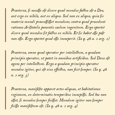
Praeterea, ſi neceſſe eſt dicere quod mundus factus eſt a Deo,
aut ergo ex nihilo, aut ex aliquo. Sed non ex aliquo, quia ſic
materia mundi praeceſſiſſet mundum; contra quod procedunt
rationes Ariſtotelis ponentis caelum ingenitum. Ergo oportet
dicere quod mundus ſit factus ex nihilo. Et ſic habet eſſe poſt
non eſſe. Ergo oportet quod eſſe incoeperit. (Ia q. 46 a. 2 arg. 2)
Praeterea, omne quod operatur per intellectum, a quodam
principio operatur, ut patet in omnibus artificibus. Sed Deus eſt
agens per intellectum. Ergo a quodam principio operatur
mundus igitur, qui eſt eius effectus, non fuit ſemper. (Ia q. 46
a. 2 arg. 3)
Praeterea, manifeſte apparet artes aliquas, et habitationes
regionum, ex determinatis temporibus incoepiſſe. Sed hoc non
eſſet, ſi mundus ſemper fuiſſet. Mundum igitur non ſemper
fuiſſe manifeſtum eſt. (Ia q. 46 a. 2 arg. 4)