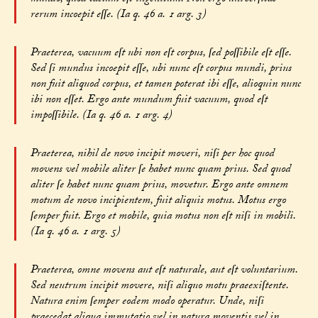
rerum incoepit eſſe. (Ia q. 46 a. 1 arg. 3)
Praeterea, vacuum eſt ubi non eſt corpus, ſed poſſibile eſt eſſe.
Sed ſi mundus incoepit eſſe, ubi nunc eſt corpus mundi, prius
non fuit aliquod corpus, et tamen poterat ibi eſſe, alioquin nunc
ibi non eſſet. Ergo ante mundum fuit vacuum, quod eſt
impoſſibile. (Ia q. 46 a. 1 arg. 4)
Praeterea, nihil de novo incipit moveri, niſi per hoc quod
movens vel mobile aliter ſe habet nunc quam prius. Sed quod
aliter ſe habet nunc quam prius, movetur. Ergo ante omnem
motum de novo incipientem, fuit aliquis motus. Motus ergo
ſemper fuit. Ergo et mobile, quia motus non eſt niſi in mobili.
(Ia q. 46 a. 1 arg. 5)
Praeterea, omne movens aut eſt naturale, aut eſt voluntarium.
Sed neutrum incipit movere, niſi aliquo motu praeexiſtente.
Natura enim ſemper eodem modo operatur. Unde, niſi
praecedat aliqua immutatio vel in natura moventis vel in