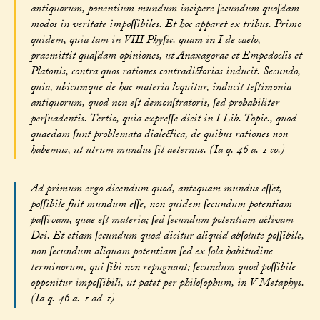
antiquorum, ponentium mundum incipere ſecundum quoſdam
modos in veritate impoſſibiles. Et hoc apparet ex tribus. Primo
quidem, quia tam in VIII Phyſic. quam in I de caelo,
praemittit quaſdam opiniones, ut Anaxagorae et Empedoclis et
Platonis, contra quos rationes contradictorias inducit. Secundo,
quia, ubicumque de hac materia loquitur, inducit teſtimonia
antiquorum, quod non eſt demonſtratoris, ſed probabiliter
perſuadentis. Tertio, quia expreſſe dicit in I Lib. Topic., quod
quaedam ſunt problemata dialectica, de quibus rationes non
habemus, ut utrum mundus ſit aeternus. (Ia q. 46 a. 1 co.)
Ad primum ergo dicendum quod, antequam mundus eſſet,
poſſibile fuit mundum eſſe, non quidem ſecundum potentiam
paſſivam, quae eſt materia; ſed ſecundum potentiam activam
Dei. Et etiam ſecundum quod dicitur aliquid abſolute poſſibile,
non ſecundum aliquam potentiam ſed ex ſola habitudine
terminorum, qui ſibi non repugnant; ſecundum quod poſſibile
opponitur impoſſibili, ut patet per philoſophum, in V Metaphys.
(Ia q. 46 a. 1 ad 1)