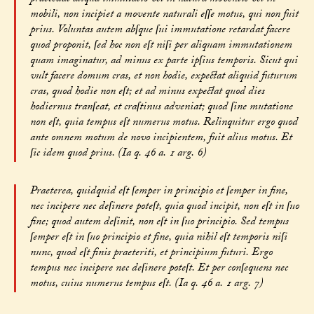
mobili, non incipiet a movente naturali eſſe motus, qui non fuit
prius. Voluntas autem abſque ſui immutatione retardat facere
quod proponit, ſed hoc non eſt niſi per aliquam immutationem
quam imaginatur, ad minus ex parte ipſius temporis. Sicut qui
vult facere domum cras, et non hodie, expectat aliquid futurum
cras, quod hodie non eſt; et ad minus expectat quod dies
hodiernus tranſeat, et craſtinus adveniat; quod ſine mutatione
non eſt, quia tempus eſt numerus motus. Relinquitur ergo quod
ante omnem motum de novo incipientem, fuit alius motus. Et
ſic idem quod prius. (Ia q. 46 a. 1 arg. 6)
Praeterea, quidquid eſt ſemper in principio et ſemper in fine,
nec incipere nec deſinere poteſt, quia quod incipit, non eſt in ſuo
fine; quod autem deſinit, non eſt in ſuo principio. Sed tempus
ſemper eſt in ſuo principio et fine, quia nihil eſt temporis niſi
nunc, quod eſt finis praeteriti, et principium futuri. Ergo
tempus nec incipere nec deſinere poteſt. Et per conſequens nec
motus, cuius numerus tempus eſt. (Ia q. 46 a. 1 arg. 7)