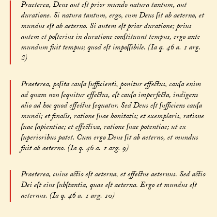
Praeterea, Deus aut eſt prior mundo natura tantum, aut
duratione. Si natura tantum, ergo, cum Deus ſit ab aeterno, et
mundus eſt ab aeterno. Si autem eſt prior duratione; prius
autem et poſterius in duratione conſtituunt tempus, ergo ante
mundum fuit tempus; quod eſt impoſſibile. (Ia q. 46 a. 1 arg.
8)
Praeterea, poſita cauſa ſufficienti, ponitur effectus, cauſa enim
ad quam non ſequitur effectus, eſt cauſa imperfecta, indigens
alio ad hoc quod effectus ſequatur. Sed Deus eſt ſufficiens cauſa
mundi; et finalis, ratione ſuae bonitatis; et exemplaris, ratione
ſuae ſapientiae; et effectiva, ratione ſuae potentiae; ut ex
ſuperioribus patet. Cum ergo Deus ſit ab aeterno, et mundus
fuit ab aeterno. (Ia q. 46 a. 1 arg. 9)
Praeterea, cuius actio eſt aeterna, et effectus aeternus. Sed actio
Dei eſt eius ſubſtantia, quae eſt aeterna. Ergo et mundus eſt
aeternus. (Ia q. 46 a. 1 arg. 10)