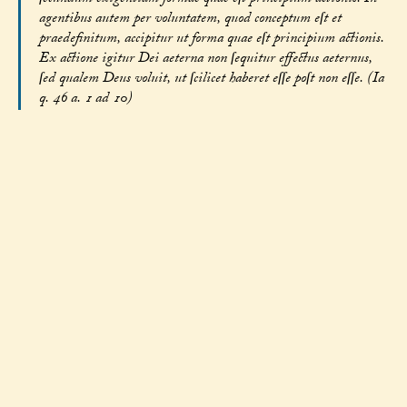
agentibus autem per voluntatem, quod conceptum eſt et
praedefinitum, accipitur ut forma quae eſt principium actionis.
Ex actione igitur Dei aeterna non ſequitur effectus aeternus,
ſed qualem Deus voluit, ut ſcilicet haberet eſſe poſt non eſſe. (Ia
q. 46 a. 1 ad 10)