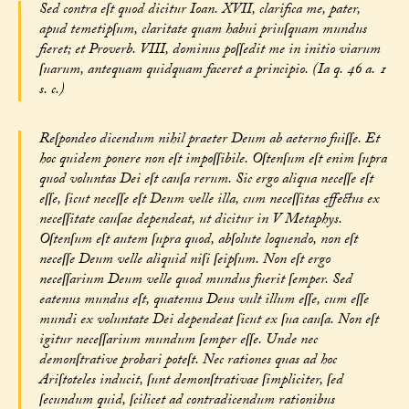
Sed contra eſt quod dicitur Ioan. XVII, clarifica me, pater,
apud temetipſum, claritate quam habui priuſquam mundus
fieret; et Proverb. VIII, dominus poſſedit me in initio viarum
ſuarum, antequam quidquam faceret a principio. (Ia q. 46 a. 1
s. c.)
Reſpondeo dicendum nihil praeter Deum ab aeterno fuiſſe. Et
hoc quidem ponere non eſt impoſſibile. Oſtenſum eſt enim ſupra
quod voluntas Dei eſt cauſa rerum. Sic ergo aliqua neceſſe eſt
eſſe, ſicut neceſſe eſt Deum velle illa, cum neceſſitas effectus ex
neceſſitate cauſae dependeat, ut dicitur in V Metaphys.
Oſtenſum eſt autem ſupra quod, abſolute loquendo, non eſt
neceſſe Deum velle aliquid niſi ſeipſum. Non eſt ergo
neceſſarium Deum velle quod mundus fuerit ſemper. Sed
eatenus mundus eſt, quatenus Deus vult illum eſſe, cum eſſe
mundi ex voluntate Dei dependeat ſicut ex ſua cauſa. Non eſt
igitur neceſſarium mundum ſemper eſſe. Unde nec
demonſtrative probari poteſt. Nec rationes quas ad hoc
Ariſtoteles inducit, ſunt demonſtrativae ſimpliciter, ſed
ſecundum quid, ſcilicet ad contradicendum rationibus