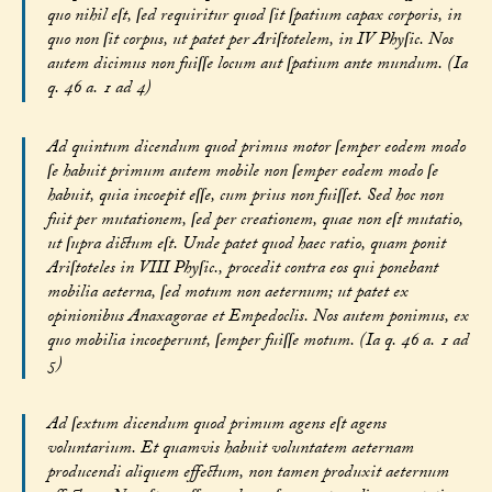
quo nihil eſt, ſed requiritur quod ſit ſpatium capax corporis, in
quo non ſit corpus, ut patet per Ariſtotelem, in IV Phyſic. Nos
autem dicimus non fuiſſe locum aut ſpatium ante mundum. (Ia
q. 46 a. 1 ad 4)
Ad quintum dicendum quod primus motor ſemper eodem modo
ſe habuit primum autem mobile non ſemper eodem modo ſe
habuit, quia incoepit eſſe, cum prius non fuiſſet. Sed hoc non
fuit per mutationem, ſed per creationem, quae non eſt mutatio,
ut ſupra dictum eſt. Unde patet quod haec ratio, quam ponit
Ariſtoteles in VIII Phyſic., procedit contra eos qui ponebant
mobilia aeterna, ſed motum non aeternum; ut patet ex
opinionibus Anaxagorae et Empedoclis. Nos autem ponimus, ex
quo mobilia incoeperunt, ſemper fuiſſe motum. (Ia q. 46 a. 1 ad
5)
Ad ſextum dicendum quod primum agens eſt agens
voluntarium. Et quamvis habuit voluntatem aeternam
producendi aliquem effectum, non tamen produxit aeternum