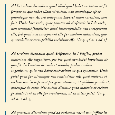
Ad ſecundum dicendum quod illud quod habet virtutem ut ſit
ſemper ex quo habet illam virtutem, non quandoque eſt et
quandoque non eſt, ſed antequam haberet illam virtutem, non
fuit. Unde haec ratio, quae ponitur ab Ariſtotele in I de caelo,
non concludit ſimpliciter quod incorruptibilia non incoeperunt
eſſe, ſed quod non incoeperunt eſſe per modum naturalem, quo
generabilia et corruptibilia incipiunt eſſe. (Ia q. 46 a. 1 ad 2)
Ad tertium dicendum quod Ariſtoteles, in I Phyſic., probat
materiam eſſe ingenitam, per hoc quod non habet ſubiectum de
quo ſit. In I autem de caelo et mundo, probat caelum
ingenitum, quia non habet contrarium ex quo generetur. Unde
patet quod per utrumque non concluditur niſi quod materia et
caelum non incoeperunt per generationem, ut quidam ponebant,
praecipue de caelo. Nos autem dicimus quod materia et coelum
producta ſunt in eſſe per creationem, ut ex dictis patet. (Ia q.
46 a. 1 ad 3)
Ad quartum dicendum quod ad rationem vacui non ſufficit in