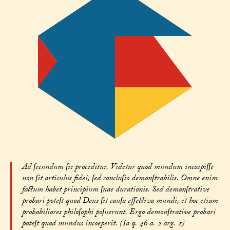
Ad ſecundum ſic proceditur. Videtur quod mundum incoepiſſe
non ſit articulus fidei, ſed concluſio demonſtrabilis. Omne enim
factum habet principium ſuae durationis. Sed demonſtrative
probari poteſt quod Deus ſit cauſa effectiva mundi, et hoc etiam
probabiliores philoſophi poſuerunt. Ergo demonſtrative probari
poteſt quod mundus incoeperit. (Ia q. 46 a. 2 arg. 1)