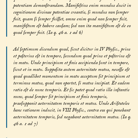
potentiam demonſtrandam. Manifeſtius enim mundus ducit in
cognitionem divinae potentiae creantis, ſi mundus non ſemper
fuit, quam ſi ſemper fuiſſet, omne enim quod non ſemper fuit,
manifeſtum eſt habere cauſam; ſed non ita manifeſtum eſt de eo
quod ſemper fuit. (Ia q. 46 a. 1 ad 6)
Ad ſeptimum dicendum quod, ſicut dicitur in IV Phyſic., prius
et poſterius eſt in tempore, ſecundum quod prius et poſterius eſt
in motu. Unde principium et finis accipienda ſunt in tempore,
ſicut et in motu. Suppoſita autem aeternitate motus, neceſſe eſt
quod quodlibet momentum in motu acceptum ſit principium et
terminus motus, quod non oportet, ſi motus incipiat. Et eadem
ratio eſt de nunc temporis. Et ſic patet quod ratio illa inſtantis
nunc, quod ſemper ſit principium et finis temporis,
praeſupponit aeternitatem temporis et motus. Unde Ariſtoteles
hanc rationem inducit, in VIII Phyſic., contra eos qui ponebant
aeternitatem temporis, ſed negabant aeternitatem motus. (Ia q.
46 a. 1 ad 7)