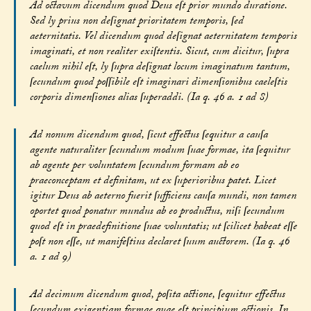
Ad octavum dicendum quod Deus eſt prior mundo duratione.
Sed ly prius non deſignat prioritatem temporis, ſed
aeternitatis. Vel dicendum quod deſignat aeternitatem temporis
imaginati, et non realiter exiſtentis. Sicut, cum dicitur, ſupra
caelum nihil eſt, ly ſupra deſignat locum imaginatum tantum,
ſecundum quod poſſibile eſt imaginari dimenſionibus caeleſtis
corporis dimenſiones alias ſuperaddi. (Ia q. 46 a. 1 ad 8)
Ad nonum dicendum quod, ſicut effectus ſequitur a cauſa
agente naturaliter ſecundum modum ſuae formae, ita ſequitur
ab agente per voluntatem ſecundum formam ab eo
praeconceptam et definitam, ut ex ſuperioribus patet. Licet
igitur Deus ab aeterno fuerit ſufficiens cauſa mundi, non tamen
oportet quod ponatur mundus ab eo productus, niſi ſecundum
quod eſt in praedefinitione ſuae voluntatis; ut ſcilicet habeat eſſe
poſt non eſſe, ut manifeſtius declaret ſuum auctorem. (Ia q. 46
a. 1 ad 9)
Ad decimum dicendum quod, poſita actione, ſequitur effectus
ſecundum exigentiam formae quae eſt principium actionis. In