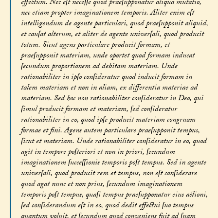
effectum. Nec eſt neceſſe quod praeſupponatur aliqua mutatio,
nec etiam propter imaginationem temporis. Aliter enim eſt
intelligendum de agente particulari, quod praeſupponit aliquid,
et cauſat alterum, et aliter de agente univerſali, quod producit
totum. Sicut agens particulare producit formam, et
praeſupponit materiam, unde oportet quod formam inducat
ſecundum proportionem ad debitam materiam. Unde
rationabiliter in ipſo conſideratur quod inducit formam in
talem materiam et non in aliam, ex differentia materiae ad
materiam. Sed hoc non rationabiliter conſideratur in Deo, qui
ſimul producit formam et materiam, ſed conſideratur
rationabiliter in eo, quod ipſe producit materiam congruam
formae et fini. Agens autem particulare praeſupponit tempus,
ſicut et materiam. Unde rationabiliter conſideratur in eo, quod
agit in tempore poſteriori et non in priori, ſecundum
imaginationem ſucceſſionis temporis poſt tempus. Sed in agente
univerſali, quod producit rem et tempus, non eſt conſiderare
quod agat nunc et non prius, ſecundum imaginationem
temporis poſt tempus, quaſi tempus praeſupponatur eius actioni,
ſed conſiderandum eſt in eo, quod dedit effectui ſuo tempus
quantum voluit, et ſecundum quod conveniens fuit ad ſuam