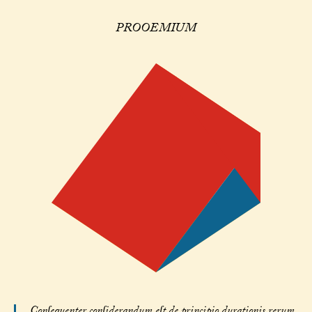
PROOEMIUM
Conſequenter conſiderandum eſt de principio durationis rerum