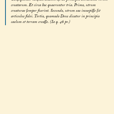
creatarum. Et circa hoc quaeruntur tria. Primo, utrum
creaturae ſemper fuerint. Secundo, utrum eas incoepiſſe ſit
articulus fidei. Tertio, quomodo Deus dicatur in principio
caelum et terram creaſſe. (Ia q. 46 pr.)