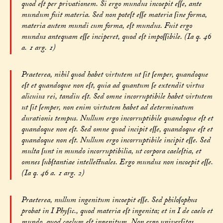
quod eſt per privationem. Si ergo mundus incoepit eſſe, ante
mundum fuit materia. Sed non poteſt eſſe materia ſine forma,
materia autem mundi cum forma, eſt mundus. Fuit ergo
mundus antequam eſſe inciperet, quod eſt impoſſibile. (Ia q. 46
a. 1 arg. 1)
Praeterea, nihil quod habet virtutem ut ſit ſemper, quandoque
eſt et quandoque non eſt, quia ad quantum ſe extendit virtus
alicuius rei, tandiu eſt. Sed omne incorruptibile habet virtutem
ut ſit ſemper, non enim virtutem habet ad determinatum
durationis tempus. Nullum ergo incorruptibile quandoque eſt et
quandoque non eſt. Sed omne quod incipit eſſe, quandoque eſt et
quandoque non eſt. Nullum ergo incorruptibile incipit eſſe. Sed
multa ſunt in mundo incorruptibilia, ut corpora caeleſtia, et
omnes ſubſtantiae intellectuales. Ergo mundus non incoepit eſſe.
(Ia q. 46 a. 1 arg. 2)
Praeterea, nullum ingenitum incoepit eſſe. Sed philoſophus
probat in I Phyſic., quod materia eſt ingenita; et in I de caelo et
mundo, quod caelum eſt ingenitum. Non ergo univerſitas