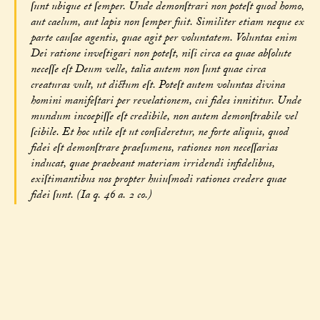
ſunt ubique et ſemper. Unde demonſtrari non poteſt quod homo,
aut caelum, aut lapis non ſemper fuit. Similiter etiam neque ex
parte cauſae agentis, quae agit per voluntatem. Voluntas enim
Dei ratione inveſtigari non poteſt, niſi circa ea quae abſolute
neceſſe eſt Deum velle, talia autem non ſunt quae circa
creaturas vult, ut dictum eſt. Poteſt autem voluntas divina
homini manifeſtari per revelationem, cui fides innititur. Unde
mundum incoepiſſe eſt credibile, non autem demonſtrabile vel
ſcibile. Et hoc utile eſt ut conſideretur, ne forte aliquis, quod
fidei eſt demonſtrare praeſumens, rationes non neceſſarias
inducat, quae praebeant materiam irridendi infidelibus,
exiſtimantibus nos propter huiuſmodi rationes credere quae
fidei ſunt. (Ia q. 46 a. 2 co.)
Ad primum ergo dicendum quod, ſicut dicit Auguſtinus, XI de
Civ. Dei, philoſophorum ponentium aeternitatem mundi,
duplex fuit opinio. Quidam enim poſuerunt quod ſubſtantia
mundi non ſit a Deo. Et horum eſt intollerabilis error; et ideo
ex neceſſitate refellitur. Quidam autem ſic poſuerunt mundum
aeternum, quod tamen mundum a Deo factum dixerunt. Non