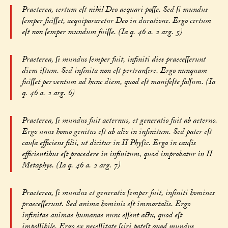
Praeterea, certum eſt nihil Deo aequari poſſe. Sed ſi mundus
ſemper fuiſſet, aequipararetur Deo in duratione. Ergo certum
eſt non ſemper mundum fuiſſe. (Ia q. 46 a. 2 arg. 5)
Praeterea, ſi mundus ſemper fuit, infiniti dies praeceſſerunt
diem iſtum. Sed infinita non eſt pertranſire. Ergo nunquam
fuiſſet perventum ad hunc diem, quod eſt manifeſte falſum. (Ia
q. 46 a. 2 arg. 6)
Praeterea, ſi mundus fuit aeternus, et generatio fuit ab aeterno.
Ergo unus homo genitus eſt ab alio in infinitum. Sed pater eſt
cauſa efficiens filii, ut dicitur in II Phyſic. Ergo in cauſis
efficientibus eſt procedere in infinitum, quod improbatur in II
Metaphys. (Ia q. 46 a. 2 arg. 7)
Praeterea, ſi mundus et generatio ſemper fuit, infiniti homines
praeceſſerunt. Sed anima hominis eſt immortalis. Ergo
infinitae animae humanae nunc eſſent actu, quod eſt
impoſſibile. Ergo ex neceſſitate ſciri poteſt quod mundus