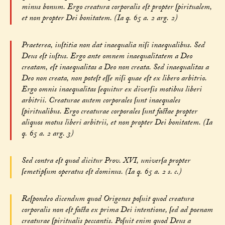
minus bonum. Ergo creatura corporalis eſt propter ſpiritualem,
et non propter Dei bonitatem. (Ia q. 65 a. 2 arg. 2)
Praeterea, iuſtitia non dat inaequalia niſi inaequalibus. Sed
Deus eſt iuſtus. Ergo ante omnem inaequalitatem a Deo
creatam, eſt inaequalitas a Deo non creata. Sed inaequalitas a
Deo non creata, non poteſt eſſe niſi quae eſt ex libero arbitrio.
Ergo omnis inaequalitas ſequitur ex diverſis motibus liberi
arbitrii. Creaturae autem corporales ſunt inaequales
ſpiritualibus. Ergo creaturae corporales ſunt factae propter
aliquos motus liberi arbitrii, et non propter Dei bonitatem. (Ia
q. 65 a. 2 arg. 3)
Sed contra eſt quod dicitur Prov. XVI, univerſa propter
ſemetipſum operatus eſt dominus. (Ia q. 65 a. 2 s. c.)
Reſpondeo dicendum quod Origenes poſuit quod creatura
corporalis non eſt facta ex prima Dei intentione, ſed ad poenam
creaturae ſpiritualis peccantis. Poſuit enim quod Deus a