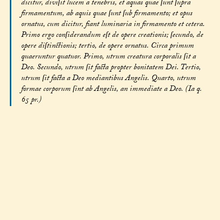
dicitur, diviſit lucem a tenebris, et aquas quae ſunt ſupra
firmamentum, ab aquis quae ſunt ſub firmamento; et opus
ornatus, cum dicitur, fiant luminaria in firmamento et cetera.
Primo ergo conſiderandum eſt de opere creationis; ſecundo, de
opere diſtinctionis; tertio, de opere ornatus. Circa primum
quaeruntur quatuor. Primo, utrum creatura corporalis ſit a
Deo. Secundo, utrum ſit facta propter bonitatem Dei. Tertio,
utrum ſit facta a Deo mediantibus Angelis. Quarto, utrum
formae corporum ſint ab Angelis, an immediate a Deo. (Ia q.
65 pr.)