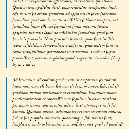
caeleſtia; vel ſecundum affectiones, ut creaturae ſpirituales.
Quod autem apoſtolus dicit, quae videntur, temporalia ſunt,
etſi verum ſit etiam quantum ad ipſas res in ſe conſideratas,
ſecundum quod omnis creatura viſibilis ſubiacet tempori, vel
ſecundum ſuum eſſe vel ſecundum ſuum motum; tamen
apoſtolus intendit loqui de viſibilibus ſecundum quod ſunt
hominis praemia. Nam praemia hominis quae ſunt in iſtis
rebus viſibilibus, temporaliter tranſeunt, quae autem ſunt in
rebus inviſibilibus, permanent in aeternum. Unde et ſupra
praemiſerat, aeternum gloriae pondus operatur in nobis. (Ia q.
65 a. 1 ad 1)
Ad ſecundum dicendum quod creatura corporalis, ſecundum
ſuam naturam, eſt bona, ſed non eſt bonum univerſale, ſed eſt
quoddam bonum particulare et contractum, ſecundum quam
particularitatem et contractionem ſequitur in ea contrarietas,
per quam unum contrariatur alteri, licet utrumque in ſe ſit
bonum. Quidam autem, aeſtimantes res non ex earum natura,
ſed ex ſuo proprio commodo, quaecumque ſibi nociva ſunt,
ſimpliciter mala arbitrantur non conſiderantes quod id quod eſt