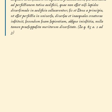
ad perfectionem totius aedificii, quae non eſſet niſi lapides
diverſimode in aedificio collocarentur; ſic et Deus a principio,
ut eſſet perfectio in univerſo, diverſas et inaequales creaturas
inſtituit, ſecundum ſuam ſapientiam, abſque iniuſtitia, nulla
tamen praeſuppoſita meritorum diverſitate. (Ia q. 65 a. 2 ad
3)