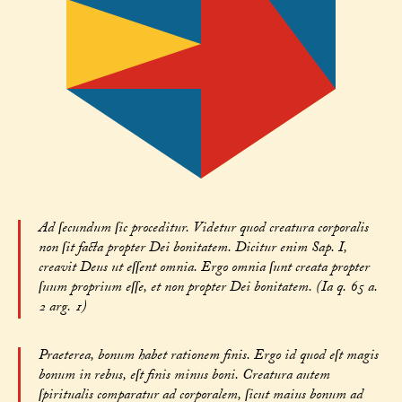
Ad ſecundum ſic proceditur. Videtur quod creatura corporalis
non ſit facta propter Dei bonitatem. Dicitur enim Sap. I,
creavit Deus ut eſſent omnia. Ergo omnia ſunt creata propter
ſuum proprium eſſe, et non propter Dei bonitatem. (Ia q. 65 a.
2 arg. 1)
Praeterea, bonum habet rationem finis. Ergo id quod eſt magis
bonum in rebus, eſt finis minus boni. Creatura autem
ſpiritualis comparatur ad corporalem, ſicut maius bonum ad