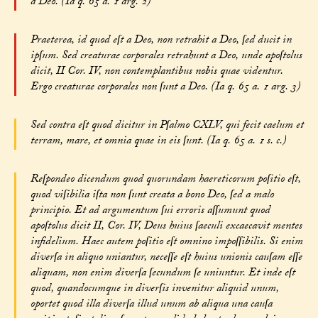
a Deo. (Ia q. 65 a. 1 arg. 2)
Praeterea, id quod eſt a Deo, non retrahit a Deo, ſed ducit in
ipſum. Sed creaturae corporales retrahunt a Deo, unde apoſtolus
dicit, II Cor. IV, non contemplantibus nobis quae videntur.
Ergo creaturae corporales non ſunt a Deo. (Ia q. 65 a. 1 arg. 3)
Sed contra eſt quod dicitur in Pſalmo CXLV, qui fecit caelum et
terram, mare, et omnia quae in eis ſunt. (Ia q. 65 a. 1 s. c.)
Reſpondeo dicendum quod quorundam haereticorum poſitio eſt,
quod viſibilia iſta non ſunt creata a bono Deo, ſed a malo
principio. Et ad argumentum ſui erroris aſſumunt quod
apoſtolus dicit II, Cor. IV, Deus huius ſaeculi excaecavit mentes
infidelium. Haec autem poſitio eſt omnino impoſſibilis. Si enim
diverſa in aliquo uniantur, neceſſe eſt huius unionis cauſam eſſe
aliquam, non enim diverſa ſecundum ſe uniuntur. Et inde eſt
quod, quandocumque in diverſis invenitur aliquid unum,
oportet quod illa diverſa illud unum ab aliqua una cauſa