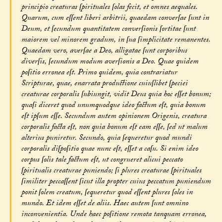
principio creaturas ſpirituales ſolas fecit, et omnes aequales.
Quarum, cum eſſent liberi arbitrii, quaedam converſae ſunt in
Deum, et ſecundum quantitatem converſionis ſortitae ſunt
maiorem vel minorem gradum, in ſua ſimplicitate remanentes.
Quaedam vero, averſae a Deo, alligatae ſunt corporibus
diverſis, ſecundum modum averſionis a Deo. Quae quidem
poſitio erronea eſt. Primo quidem, quia contrariatur
Scripturae, quae, enarrata productione cuiuſlibet ſpeciei
creaturae corporalis ſubiungit, vidit Deus quia hoc eſſet bonum;
quaſi diceret quod unumquodque ideo factum eſt, quia bonum
eſt ipſum eſſe. Secundum autem opinionem Origenis, creatura
corporalis facta eſt, non quia bonum eſt eam eſſe, ſed ut malum
alterius puniretur. Secundo, quia ſequeretur quod mundi
corporalis diſpoſitio quae nunc eſt, eſſet a caſu. Si enim ideo
corpus ſolis tale factum eſt, ut congrueret alicui peccato
ſpiritualis creaturae puniendo; ſi plures creaturae ſpirituales
ſimiliter peccaſſent ſicut illa propter cuius peccatum puniendum
ponit ſolem creatum, ſequeretur quod eſſent plures ſoles in
mundo. Et idem eſſet de aliis. Haec autem ſunt omnino
inconvenientia. Unde haec poſitione remota tanquam erronea,