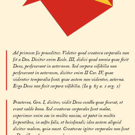
Ad primum ſic proceditur. Videtur quod creatura corporalis non
ſit a Deo. Dicitur enim Eccle. III, didici quod omnia quae fecit
Deus, perſeverant in aeternum. Sed corpora viſibilia non
perſeverant in aeternum, dicitur enim II Cor. IV, quae
videntur temporalia ſunt; quae autem non videntur, aeterna.
Ergo Deus non fecit corpora viſibilia. (Ia q. 65 a. 1 arg. 1)
Praeterea, Gen. I, dicitur, vidit Deus cuncta quae fecerat, et
erant valde bona. Sed creaturae corporales ſunt malae,
experimur enim eas in multis noxias, ut patet in multis
ſerpentibus, in aeſtu ſolis, et huiuſmodi; ideo autem aliquid
dicitur malum, quia nocet. Creaturae igitur corporales non ſunt