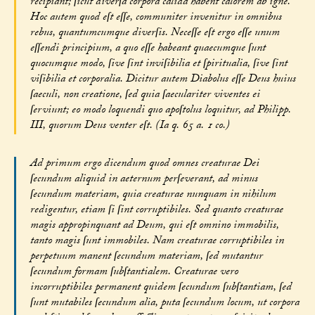
recipiant; ſicut diverſa corpora calida habent calorem ab igne.
Hoc autem quod eſt eſſe, communiter invenitur in omnibus
rebus, quantumcumque diverſis. Neceſſe eſt ergo eſſe unum
eſſendi principium, a quo eſſe habeant quaecumque ſunt
quocumque modo, ſive ſint inviſibilia et ſpiritualia, ſive ſint
viſibilia et corporalia. Dicitur autem Diabolus eſſe Deus huius
ſaeculi, non creatione, ſed quia ſaeculariter viventes ei
ſerviunt; eo modo loquendi quo apoſtolus loquitur, ad Philipp.
III, quorum Deus venter eſt. (Ia q. 65 a. 1 co.)
Ad primum ergo dicendum quod omnes creaturae Dei
ſecundum aliquid in aeternum perſeverant, ad minus
ſecundum materiam, quia creaturae nunquam in nihilum
redigentur, etiam ſi ſint corruptibiles. Sed quanto creaturae
magis appropinquant ad Deum, qui eſt omnino immobilis,
tanto magis ſunt immobiles. Nam creaturae corruptibiles in
perpetuum manent ſecundum materiam, ſed mutantur
ſecundum formam ſubſtantialem. Creaturae vero
incorruptibiles permanent quidem ſecundum ſubſtantiam, ſed
ſunt mutabiles ſecundum alia, puta ſecundum locum, ut corpora