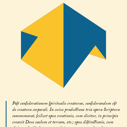
Poſt conſiderationem ſpiritualis creaturae, conſiderandum eſt
de creatura corporali. In cuius productione tria opera Scriptura
commemorat, ſcilicet opus creationis, cum dicitur, in principio
creavit Deus caelum et terram, etc.; opus diſtinctionis, cum