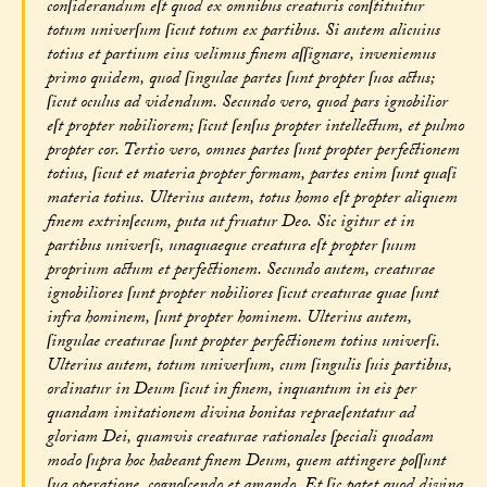
conſiderandum eſt quod ex omnibus creaturis conſtituitur
totum univerſum ſicut totum ex partibus. Si autem alicuius
totius et partium eius velimus finem aſſignare, inveniemus
primo quidem, quod ſingulae partes ſunt propter ſuos actus;
ſicut oculus ad videndum. Secundo vero, quod pars ignobilior
eſt propter nobiliorem; ſicut ſenſus propter intellectum, et pulmo
propter cor. Tertio vero, omnes partes ſunt propter perfectionem
totius, ſicut et materia propter formam, partes enim ſunt quaſi
materia totius. Ulterius autem, totus homo eſt propter aliquem
finem extrinſecum, puta ut fruatur Deo. Sic igitur et in
partibus univerſi, unaquaeque creatura eſt propter ſuum
proprium actum et perfectionem. Secundo autem, creaturae
ignobiliores ſunt propter nobiliores ſicut creaturae quae ſunt
infra hominem, ſunt propter hominem. Ulterius autem,
ſingulae creaturae ſunt propter perfectionem totius univerſi.
Ulterius autem, totum univerſum, cum ſingulis ſuis partibus,
ordinatur in Deum ſicut in finem, inquantum in eis per
quandam imitationem divina bonitas repraeſentatur ad
gloriam Dei, quamvis creaturae rationales ſpeciali quodam
modo ſupra hoc habeant finem Deum, quem attingere poſſunt
ſua operatione, cognoſcendo et amando. Et ſic patet quod divina