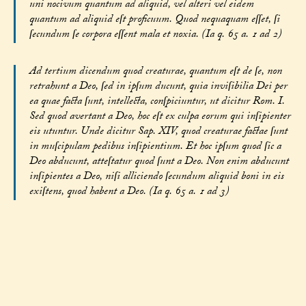
uni nocivum quantum ad aliquid, vel alteri vel eidem
quantum ad aliquid eſt proficuum. Quod nequaquam eſſet, ſi
ſecundum ſe corpora eſſent mala et noxia. (Ia q. 65 a. 1 ad 2)
Ad tertium dicendum quod creaturae, quantum eſt de ſe, non
retrahunt a Deo, ſed in ipſum ducunt, quia inviſibilia Dei per
ea quae facta ſunt, intellecta, conſpiciuntur, ut dicitur Rom. I.
Sed quod avertant a Deo, hoc eſt ex culpa eorum qui inſipienter
eis utuntur. Unde dicitur Sap. XIV, quod creaturae factae ſunt
in muſcipulam pedibus inſipientium. Et hoc ipſum quod ſic a
Deo abducunt, atteſtatur quod ſunt a Deo. Non enim abducunt
inſipientes a Deo, niſi alliciendo ſecundum aliquid boni in eis
exiſtens, quod habent a Deo. (Ia q. 65 a. 1 ad 3)