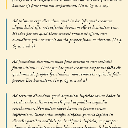
bonitas eſt finis omnium corporalium. (Ia q. 65 a. 2 co.)
Ad primum ergo dicendum quod in hoc ipſo quod creatura
aliqua habet eſſe, repraeſentat divinum eſſe et bonitatem eius.
Et ideo per hoc quod Deus creavit omnia ut eſſent, non
excluditur quin creaverit omnia propter ſuam bonitatem. (Ia q.
65 a. 2 ad 1)
Ad ſecundum dicendum quod finis proximus non excludit
finem ultimum. Unde per hoc quod creatura corporalis facta eſt
quodammodo propter ſpiritualem, non removetur quin ſit facta
propter Dei bonitatem. (Ia q. 65 a. 2 ad 2)
Ad tertium dicendum quod aequalitas iuſtitiae locum habet in
retribuendo, iuſtum enim eſt quod aequalibus aequalia
retribuantur. Non autem habet locum in prima rerum
inſtitutione. Sicut enim artifex eiuſdem generis lapides in
diverſis partibus aedificii ponit abſque iniuſtitia, non propter
aliquam diverſitatem in lapidibus praecedentem, ſed attendens