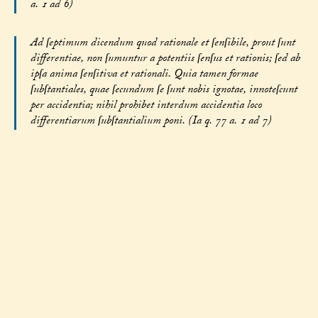
a. 1 ad 6)
Ad ſeptimum dicendum quod rationale et ſenſibile, prout ſunt
differentiae, non ſumuntur a potentiis ſenſus et rationis; ſed ab
ipſa anima ſenſitiva et rationali. Quia tamen formae
ſubſtantiales, quae ſecundum ſe ſunt nobis ignotae, innoteſcunt
per accidentia; nihil prohibet interdum accidentia loco
differentiarum ſubſtantialium poni. (Ia q. 77 a. 1 ad 7)