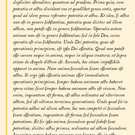
dupliciter oſtenditur, quantum ad praeſens. Primo quia, cum
potentia et actus dividant ens et quodlibet genus entis, oportet
quod ad idem genus referatur potentia et actus. Et ideo, ſi actus
non eſt in genere ſubſtantiae, potentia quae dicitur ad illum
actum, non poteſt eſſe in genere ſubſtantiae. Operatio autem
animae non eſt in genere ſubſtantiae; ſed in ſolo Deo, cuius
operatio eſt eius ſubſtantia. Unde Dei potentia, quae eſt
operationis principium, eſt ipſa Dei eſſentia. Quod non poteſt
eſſe verum neque in anima, neque in aliqua creatura; ut ſupra
etiam de Angelo dictum eſt. Secundo, hoc etiam impoſſibile
apparet in anima. Nam anima ſecundum ſuam eſſentiam eſt
actus. Si ergo ipſa eſſentia animae eſſet immediatum
operationis principium, ſemper habens animam actu haberet
opera vitae; ſicut ſemper habens animam actu eſt vivum. Non
enim, inquantum eſt forma, eſt actus ordinatus ad ulteriorem
actum, ſed eſt ultimus terminus generationis. Unde quod ſit in
potentia adhuc ad alium actum, hoc non competit ei ſecundum
ſuam eſſentiam, inquantum eſt forma; ſed ſecundum ſuam
potentiam. Et ſic ipſa anima, ſecundum quod ſubeſt ſuae
potentiae, dicitur actus primus, ordinatus ad actum ſecundum.