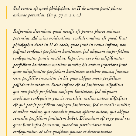
Sed contra eſt quod philoſophus, in II de anima ponit plures
animae potentias. (Ia q. 77 a. 2 s. c.)
Reſpondeo dicendum quod neceſſe eſt ponere plures animae
potentias. Ad cuius evidentiam, conſiderandum eſt quod, ſicut
philoſophus dicit in II de caelo, quae ſunt in rebus infima, non
poſſunt conſequi perfectam bonitatem, ſed aliquam imperfectam
conſequuntur paucis motibus; ſuperiora vero his adipiſcuntur
perfectam bonitatem motibus multis; his autem ſuperiora ſunt
quae adipiſcuntur perfectam bonitatem motibus paucis; ſumma
vero perfectio invenitur in his quae abſque motu perfectam
poſſident bonitatem. Sicut infime eſt ad ſanitatem diſpoſitus
qui non poteſt perfectam conſequi ſanitatem, ſed aliquam
modicam conſequitur paucis remediis; melius autem diſpoſitus
eſt qui poteſt perfectam conſequi ſanitatem, ſed remediis multis;
et adhuc melius, qui remediis paucis; optime autem, qui abſque
remedio perfectam ſanitatem habet. Dicendum eſt ergo quod res
quae ſunt infra hominem, quaedam particularia bona
conſequuntur, et ideo quaſdam paucas et determinatas