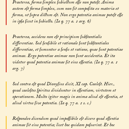
Praeterea, forma ſimplex ſubiectum eſſe non poteſt. Anima
autem eſt forma ſimplex, cum non ſit compoſita ex materia et
forma, ut ſupra dictum eſt. Non ergo potentia animae poteſt eſſe
in ipſa ſicut in ſubiecto. (Ia q. 77 a. 1 arg. 6)
Praeterea, accidens non eſt principium ſubſtantialis
differentiae. Sed ſenſibile et rationale ſunt ſubſtantiales
differentiae, et ſumuntur a ſenſu et ratione, quae ſunt potentiae
animae. Ergo potentiae animae non ſunt accidentia. Et ita
videtur quod potentia animae ſit eius eſſentia. (Ia q. 77 a. 1
arg. 7)
Sed contra eſt quod Dionyſius dicit, XI cap. Caeleſt. Hier.,
quod caeleſtes ſpiritus dividuntur in eſſentiam, virtutem et
operationem. Multo igitur magis in anima aliud eſt eſſentia, et
aliud virtus ſive potentia. (Ia q. 77 a. 1 s. c.)
Reſpondeo dicendum quod impoſſibile eſt dicere quod eſſentia
animae ſit eius potentia; licet hoc quidam poſuerint. Et hoc