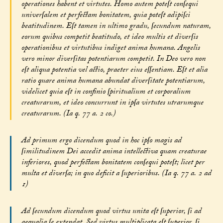
operationes habent et virtutes. Homo autem poteſt conſequi
univerſalem et perfectam bonitatem, quia poteſt adipiſci
beatitudinem. Eſt tamen in ultimo gradu, ſecundum naturam,
eorum quibus competit beatitudo, et ideo multis et diverſis
operationibus et virtutibus indiget anima humana. Angelis
vero minor diverſitas potentiarum competit. In Deo vero non
eſt aliqua potentia vel actio, praeter eius eſſentiam. Eſt et alia
ratio quare anima humana abundat diverſitate potentiarum,
videlicet quia eſt in confinio ſpiritualium et corporalium
creaturarum, et ideo concurrunt in ipſa virtutes utrarumque
creaturarum. (Ia q. 77 a. 2 co.)
Ad primum ergo dicendum quod in hoc ipſo magis ad
ſimilitudinem Dei accedit anima intellectiva quam creaturae
inferiores, quod perfectam bonitatem conſequi poteſt; licet per
multa et diverſa; in quo deficit a ſuperioribus. (Ia q. 77 a. 2 ad
1)
Ad ſecundum dicendum quod virtus unita eſt ſuperior, ſi ad
aequalia ſe extendat. Sed virtus multiplicata eſt ſuperior, ſi