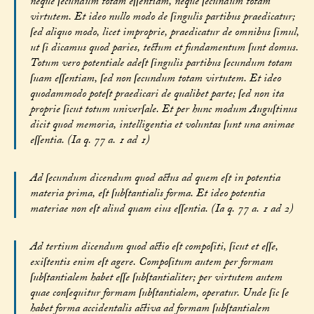
neque ſecundum totam eſſentiam, neque ſecundum totam
virtutem. Et ideo nullo modo de ſingulis partibus praedicatur;
ſed aliquo modo, licet improprie, praedicatur de omnibus ſimul,
ut ſi dicamus quod paries, tectum et fundamentum ſunt domus.
Totum vero potentiale adeſt ſingulis partibus ſecundum totam
ſuam eſſentiam, ſed non ſecundum totam virtutem. Et ideo
quodammodo poteſt praedicari de qualibet parte; ſed non ita
proprie ſicut totum univerſale. Et per hunc modum Auguſtinus
dicit quod memoria, intelligentia et voluntas ſunt una animae
eſſentia. (Ia q. 77 a. 1 ad 1)
Ad ſecundum dicendum quod actus ad quem eſt in potentia
materia prima, eſt ſubſtantialis forma. Et ideo potentia
materiae non eſt aliud quam eius eſſentia. (Ia q. 77 a. 1 ad 2)
Ad tertium dicendum quod actio eſt compoſiti, ſicut et eſſe,
exiſtentis enim eſt agere. Compoſitum autem per formam
ſubſtantialem habet eſſe ſubſtantialiter; per virtutem autem
quae conſequitur formam ſubſtantialem, operatur. Unde ſic ſe
habet forma accidentalis activa ad formam ſubſtantialem