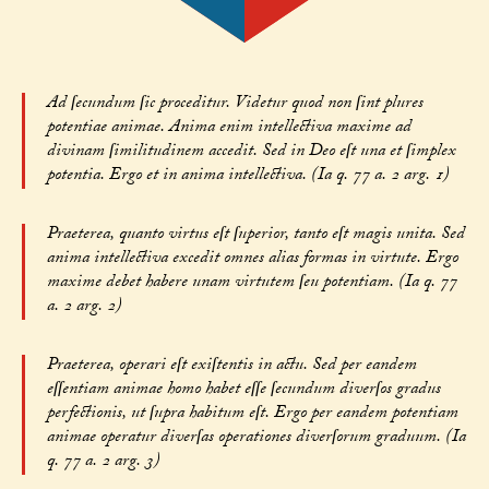
Ad ſecundum ſic proceditur. Videtur quod non ſint plures
potentiae animae. Anima enim intellectiva maxime ad
divinam ſimilitudinem accedit. Sed in Deo eſt una et ſimplex
potentia. Ergo et in anima intellectiva. (Ia q. 77 a. 2 arg. 1)
Praeterea, quanto virtus eſt ſuperior, tanto eſt magis unita. Sed
anima intellectiva excedit omnes alias formas in virtute. Ergo
maxime debet habere unam virtutem ſeu potentiam. (Ia q. 77
a. 2 arg. 2)
Praeterea, operari eſt exiſtentis in actu. Sed per eandem
eſſentiam animae homo habet eſſe ſecundum diverſos gradus
perfectionis, ut ſupra habitum eſt. Ergo per eandem potentiam
animae operatur diverſas operationes diverſorum graduum. (Ia
q. 77 a. 2 arg. 3)