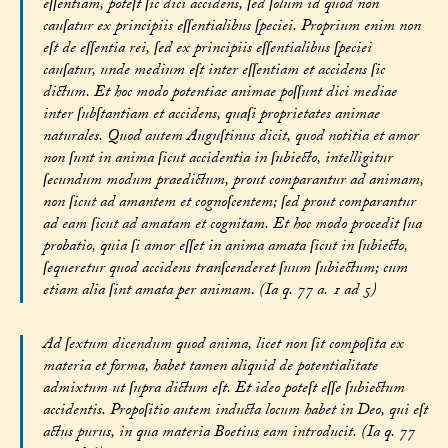
eſſentiam, poteſt ſic dici accidens, ſed ſolum id quod non
cauſatur ex principiis eſſentialibus ſpeciei. Proprium enim non
eſt de eſſentia rei, ſed ex principiis eſſentialibus ſpeciei
cauſatur, unde medium eſt inter eſſentiam et accidens ſic
dictum. Et hoc modo potentiae animae poſſunt dici mediae
inter ſubſtantiam et accidens, quaſi proprietates animae
naturales. Quod autem Auguſtinus dicit, quod notitia et amor
non ſunt in anima ſicut accidentia in ſubiecto, intelligitur
ſecundum modum praedictum, prout comparantur ad animam,
non ſicut ad amantem et cognoſcentem; ſed prout comparantur
ad eam ſicut ad amatam et cognitam. Et hoc modo procedit ſua
probatio, quia ſi amor eſſet in anima amata ſicut in ſubiecto,
ſequeretur quod accidens tranſcenderet ſuum ſubiectum; cum
etiam alia ſint amata per animam. (Ia q. 77 a. 1 ad 5)
Ad ſextum dicendum quod anima, licet non ſit compoſita ex
materia et forma, habet tamen aliquid de potentialitate
admixtum ut ſupra dictum eſt. Et ideo poteſt eſſe ſubiectum
accidentis. Propoſitio autem inducta locum habet in Deo, qui eſt
actus purus, in qua materia Boetius eam introducit. (Ia q. 77