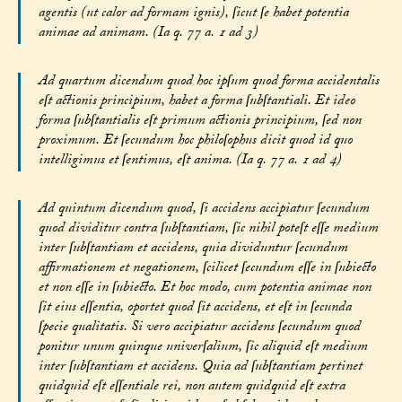
agentis (ut calor ad formam ignis), ſicut ſe habet potentia
animae ad animam. (Ia q. 77 a. 1 ad 3)
Ad quartum dicendum quod hoc ipſum quod forma accidentalis
eſt actionis principium, habet a forma ſubſtantiali. Et ideo
forma ſubſtantialis eſt primum actionis principium, ſed non
proximum. Et ſecundum hoc philoſophus dicit quod id quo
intelligimus et ſentimus, eſt anima. (Ia q. 77 a. 1 ad 4)
Ad quintum dicendum quod, ſi accidens accipiatur ſecundum
quod dividitur contra ſubſtantiam, ſic nihil poteſt eſſe medium
inter ſubſtantiam et accidens, quia dividuntur ſecundum
affirmationem et negationem, ſcilicet ſecundum eſſe in ſubiecto
et non eſſe in ſubiecto. Et hoc modo, cum potentia animae non
ſit eius eſſentia, oportet quod ſit accidens, et eſt in ſecunda
ſpecie qualitatis. Si vero accipiatur accidens ſecundum quod
ponitur unum quinque univerſalium, ſic aliquid eſt medium
inter ſubſtantiam et accidens. Quia ad ſubſtantiam pertinet
quidquid eſt eſſentiale rei, non autem quidquid eſt extra