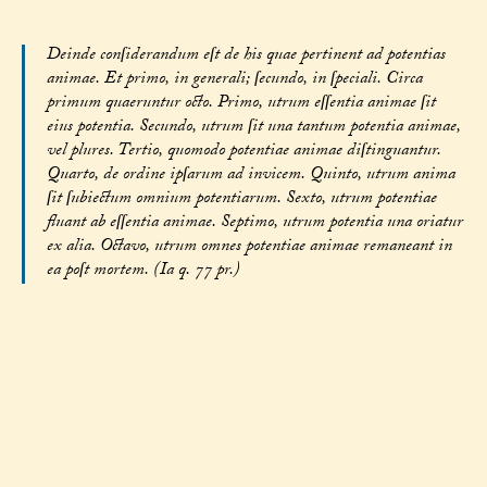
Deinde conſiderandum eſt de his quae pertinent ad potentias
animae. Et primo, in generali; ſecundo, in ſpeciali. Circa
primum quaeruntur octo. Primo, utrum eſſentia animae ſit
eius potentia. Secundo, utrum ſit una tantum potentia animae,
vel plures. Tertio, quomodo potentiae animae diſtinguantur.
Quarto, de ordine ipſarum ad invicem. Quinto, utrum anima
ſit ſubiectum omnium potentiarum. Sexto, utrum potentiae
fluant ab eſſentia animae. Septimo, utrum potentia una oriatur
ex alia. Octavo, utrum omnes potentiae animae remaneant in
ea poſt mortem. (Ia q. 77 pr.)