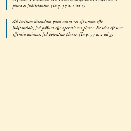
plura ei ſubiiciantur. (Ia q. 77 a. 2 ad 2)
Ad tertium dicendum quod unius rei eſt unum eſſe
ſubſtantiale, ſed poſſunt eſſe operationes plures. Et ideo eſt una
eſſentia animae, ſed potentiae plures. (Ia q. 77 a. 2 ad 3)