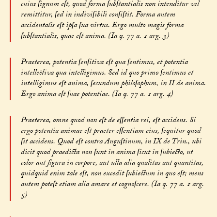
cuius ſignum eſt, quod forma ſubſtantialis non intenditur vel
remittitur, ſed in indiviſibili conſiſtit. Forma autem
accidentalis eſt ipſa ſua virtus. Ergo multo magis forma
ſubſtantialis, quae eſt anima. (Ia q. 77 a. 1 arg. 3)
Praeterea, potentia ſenſitiva eſt qua ſentimus, et potentia
intellectiva qua intelligimus. Sed id quo primo ſentimus et
intelligimus eſt anima, ſecundum philoſophum, in II de anima.
Ergo anima eſt ſuae potentiae. (Ia q. 77 a. 1 arg. 4)
Praeterea, omne quod non eſt de eſſentia rei, eſt accidens. Si
ergo potentia animae eſt praeter eſſentiam eius, ſequitur quod
ſit accidens. Quod eſt contra Auguſtinum, in IX de Trin., ubi
dicit quod praedicta non ſunt in anima ſicut in ſubiecto, ut
color aut figura in corpore, aut ulla alia qualitas aut quantitas,
quidquid enim tale eſt, non excedit ſubiectum in quo eſt; mens
autem poteſt etiam alia amare et cognoſcere. (Ia q. 77 a. 1 arg.
5)