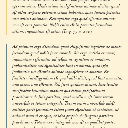
Invenitur autem habens animam non ſemper eſſe in actu
operum vitae. Unde etiam in definitione animae dicitur quod
eſt actus corporis potentia vitam habentis, quae tamen potentia
non abiicit animam. Relinquitur ergo quod eſſentia animae
non eſt eius potentia. Nihil enim eſt in potentia ſecundum
actum, inquantum eſt actus. (Ia q. 77 a. 1 co.)
Ad primum ergo dicendum quod Auguſtinus loquitur de mente
ſecundum quod noſcit ſe et amat ſe. Sic ergo notitia et amor,
inquantum referuntur ad ipſam ut cognitam et amatam,
ſubſtantialiter vel eſſentialiter ſunt in anima, quia ipſa
ſubſtantia vel eſſentia animae cognoſcitur et amatur. Et
ſimiliter intelligendum eſt quod alibi dicit, quod ſunt una vita,
una mens, una eſſentia. Vel, ſicut quidam dicunt, haec locutio
verificatur ſecundum modum quo totum poteſtativum
praedicatur de ſuis partibus, quod medium eſt inter totum
univerſale et totum integrale. Totum enim univerſale adeſt
cuilibet parti ſecundum totam ſuam eſſentiam et virtutem, ut
animal homini et equo, et ideo proprie de ſingulis partibus
praedicatur. Totum vero integrale non eſt in qualibet parte,