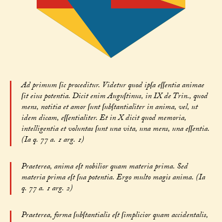
Ad primum ſic proceditur. Videtur quod ipſa eſſentia animae
ſit eius potentia. Dicit enim Auguſtinus, in IX de Trin., quod
mens, notitia et amor ſunt ſubſtantialiter in anima, vel, ut
idem dicam, eſſentialiter. Et in X dicit quod memoria,
intelligentia et voluntas ſunt una vita, una mens, una eſſentia.
(Ia q. 77 a. 1 arg. 1)
Praeterea, anima eſt nobilior quam materia prima. Sed
materia prima eſt ſua potentia. Ergo multo magis anima. (Ia
q. 77 a. 1 arg. 2)
Praeterea, forma ſubſtantialis eſt ſimplicior quam accidentalis,