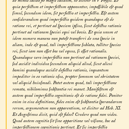
de minus calido fit magis calidum, ut dicitur in V Phyſic. Et
quia perfectum et imperfectum opponuntur, impoſſibile eſt quod
ſimul, ſecundum idem, ſit perfectio et imperfectio. Eſt autem
conſiderandum quod imperfectio quidem quandoque eſt de
ratione rei, et pertinet ad ſpeciem ipſius, ſicut defectus rationis
pertinet ad rationem ſpeciei equi vel bovis. Et quia unum et
idem numero manens non poteſt transferri de una ſpecie in
aliam, inde eſt quod, tali imperfectione ſublata, tollitur ſpecies
rei, ſicut iam non eſſet bos vel equus, ſi eſſet rationalis.
Quandoque vero imperfectio non pertinet ad rationem ſpeciei,
ſed accidit individuo ſecundum aliquid aliud, ſicut alicui
homini quandoque accidit defectus rationis, inquantum
impeditur in eo rationis uſus, propter ſomnum vel ebrietatem
vel aliquid huiuſmodi. Patet autem quod, tali imperfectione
remota, nihilominus ſubſtantia rei manet. Manifeſtum eſt
autem quod imperfectio cognitionis eſt de ratione fidei. Ponitur
enim in eius definitione, fides enim eſt ſubſtantia ſperandarum
rerum, argumentum non apparentium, ut dicitur ad Heb. XI.
Et Auguſtinus dicit, quid eſt fides? Credere quod non vides.
Quod autem cognitio ſit ſine apparitione vel viſione, hoc ad
imperfectionem cognitionis pertinet. Et ſic imperfectio