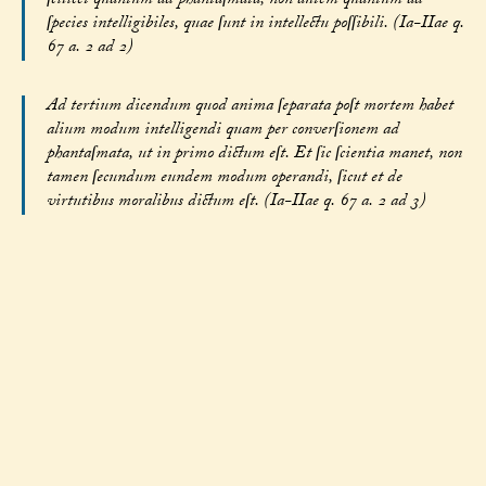
ſcilicet quantum ad phantaſmata, non autem quantum ad
ſpecies intelligibiles, quae ſunt in intellectu poſſibili. (Ia-IIae q.
67 a. 2 ad 2)
Ad tertium dicendum quod anima ſeparata poſt mortem habet
alium modum intelligendi quam per converſionem ad
phantaſmata, ut in primo dictum eſt. Et ſic ſcientia manet, non
tamen ſecundum eundem modum operandi, ſicut et de
virtutibus moralibus dictum eſt. (Ia-IIae q. 67 a. 2 ad 3)