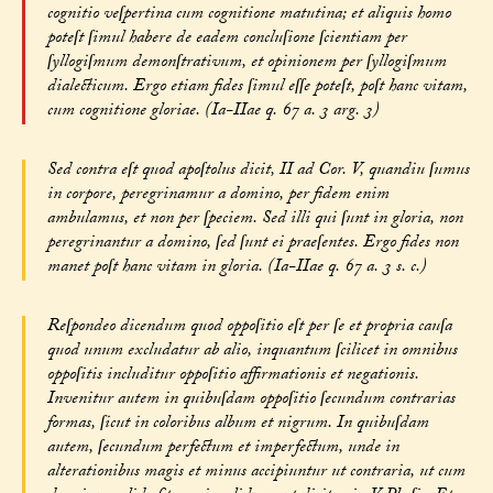
cognitio veſpertina cum cognitione matutina; et aliquis homo
poteſt ſimul habere de eadem concluſione ſcientiam per
ſyllogiſmum demonſtrativum, et opinionem per ſyllogiſmum
dialecticum. Ergo etiam fides ſimul eſſe poteſt, poſt hanc vitam,
cum cognitione gloriae. (Ia-IIae q. 67 a. 3 arg. 3)
Sed contra eſt quod apoſtolus dicit, II ad Cor. V, quandiu ſumus
in corpore, peregrinamur a domino, per fidem enim
ambulamus, et non per ſpeciem. Sed illi qui ſunt in gloria, non
peregrinantur a domino, ſed ſunt ei praeſentes. Ergo fides non
manet poſt hanc vitam in gloria. (Ia-IIae q. 67 a. 3 s. c.)
Reſpondeo dicendum quod oppoſitio eſt per ſe et propria cauſa
quod unum excludatur ab alio, inquantum ſcilicet in omnibus
oppoſitis includitur oppoſitio affirmationis et negationis.
Invenitur autem in quibuſdam oppoſitio ſecundum contrarias
formas, ſicut in coloribus album et nigrum. In quibuſdam
autem, ſecundum perfectum et imperfectum, unde in
alterationibus magis et minus accipiuntur ut contraria, ut cum