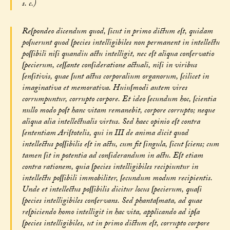
s. c.)
Reſpondeo dicendum quod, ſicut in primo dictum eſt, quidam
poſuerunt quod ſpecies intelligibiles non permanent in intellectu
poſſibili niſi quandiu actu intelligit, nec eſt aliqua conſervatio
ſpecierum, ceſſante conſideratione actuali, niſi in viribus
ſenſitivis, quae ſunt actus corporalium organorum, ſcilicet in
imaginativa et memorativa. Huiuſmodi autem vires
corrumpuntur, corrupto corpore. Et ideo ſecundum hoc, ſcientia
nullo modo poſt hanc vitam remanebit, corpore corrupto; neque
aliqua alia intellectualis virtus. Sed haec opinio eſt contra
ſententiam Ariſtotelis, qui in III de anima dicit quod
intellectus poſſibilis eſt in actu, cum fit ſingula, ſicut ſciens; cum
tamen ſit in potentia ad conſiderandum in actu. Eſt etiam
contra rationem, quia ſpecies intelligibiles recipiuntur in
intellectu poſſibili immobiliter, ſecundum modum recipientis.
Unde et intellectus poſſibilis dicitur locus ſpecierum, quaſi
ſpecies intelligibiles conſervans. Sed phantaſmata, ad quae
reſpiciendo homo intelligit in hac vita, applicando ad ipſa
ſpecies intelligibiles, ut in primo dictum eſt, corrupto corpore