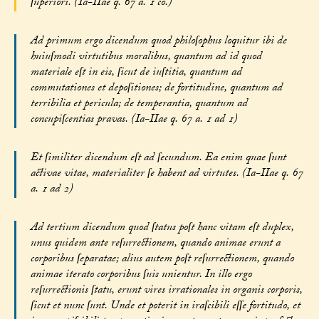
ſuperiori. (Ia-IIae q. 67 a. 1 co.)
Ad primum ergo dicendum quod philoſophus loquitur ibi de
huiuſmodi virtutibus moralibus, quantum ad id quod
materiale eſt in eis, ſicut de iuſtitia, quantum ad
commutationes et depoſitiones; de fortitudine, quantum ad
terribilia et pericula; de temperantia, quantum ad
concupiſcentias pravas. (Ia-IIae q. 67 a. 1 ad 1)
Et ſimiliter dicendum eſt ad ſecundum. Ea enim quae ſunt
activae vitae, materialiter ſe habent ad virtutes. (Ia-IIae q. 67
a. 1 ad 2)
Ad tertium dicendum quod ſtatus poſt hanc vitam eſt duplex,
unus quidem ante reſurrectionem, quando animae erunt a
corporibus ſeparatae; alius autem poſt reſurrectionem, quando
animae iterato corporibus ſuis unientur. In illo ergo
reſurrectionis ſtatu, erunt vires irrationales in organis corporis,
ſicut et nunc ſunt. Unde et poterit in iraſcibili eſſe fortitudo, et