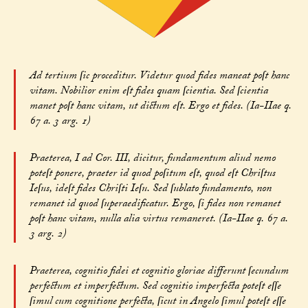
Ad tertium ſic proceditur. Videtur quod fides maneat poſt hanc
vitam. Nobilior enim eſt fides quam ſcientia. Sed ſcientia
manet poſt hanc vitam, ut dictum eſt. Ergo et fides. (Ia-IIae q.
67 a. 3 arg. 1)
Praeterea, I ad Cor. III, dicitur, fundamentum aliud nemo
poteſt ponere, praeter id quod poſitum eſt, quod eſt Chriſtus
Ieſus, ideſt fides Chriſti Ieſu. Sed ſublato fundamento, non
remanet id quod ſuperaedificatur. Ergo, ſi fides non remanet
poſt hanc vitam, nulla alia virtus remaneret. (Ia-IIae q. 67 a.
3 arg. 2)
Praeterea, cognitio fidei et cognitio gloriae differunt ſecundum
perfectum et imperfectum. Sed cognitio imperfecta poteſt eſſe
ſimul cum cognitione perfecta, ſicut in Angelo ſimul poteſt eſſe