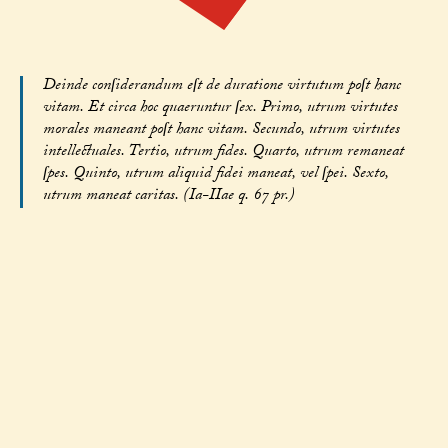
Deinde conſiderandum eſt de duratione virtutum poſt hanc
vitam. Et circa hoc quaeruntur ſex. Primo, utrum virtutes
morales maneant poſt hanc vitam. Secundo, utrum virtutes
intellectuales. Tertio, utrum fides. Quarto, utrum remaneat
ſpes. Quinto, utrum aliquid fidei maneat, vel ſpei. Sexto,
utrum maneat caritas. (Ia-IIae q. 67 pr.)