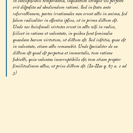
in concupiſcibili temperantia, inquantum utraque vis perfecte
erit diſpoſita ad obediendum rationi. Sed in ſtatu ante
reſurrectionem, partes irrationales non erunt actu in anima, ſed
ſolum radicaliter in eſſentia ipſius, ut in primo dictum eſt.
Unde nec huiuſmodi virtutes erunt in actu niſi in radice,
ſcilicet in ratione et voluntate, in quibus ſunt ſeminalia
quaedam harum virtutum, ut dictum eſt. Sed iuſtitia, quae eſt
in voluntate, etiam actu remanebit. Unde ſpecialiter de ea
dictum eſt quod eſt perpetua et immortalis, tum ratione
ſubiecti, quia voluntas incorruptibilis eſt; tum etiam propter
ſimilitudinem actus, ut prius dictum eſt. (Ia-IIae q. 67 a. 1 ad
3)