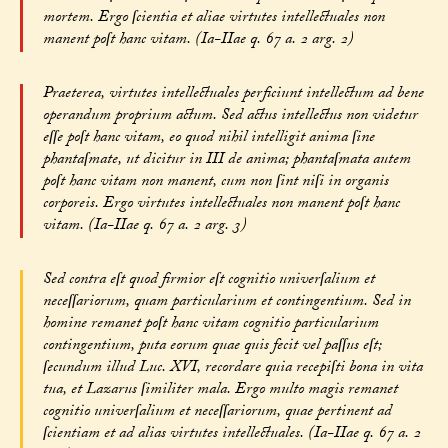
mortem. Ergo ſcientia et aliae virtutes intellectuales non
manent poſt hanc vitam. (Ia-IIae q. 67 a. 2 arg. 2)
Praeterea, virtutes intellectuales perficiunt intellectum ad bene
operandum proprium actum. Sed actus intellectus non videtur
eſſe poſt hanc vitam, eo quod nihil intelligit anima ſine
phantaſmate, ut dicitur in III de anima; phantaſmata autem
poſt hanc vitam non manent, cum non ſint niſi in organis
corporeis. Ergo virtutes intellectuales non manent poſt hanc
vitam. (Ia-IIae q. 67 a. 2 arg. 3)
Sed contra eſt quod firmior eſt cognitio univerſalium et
neceſſariorum, quam particularium et contingentium. Sed in
homine remanet poſt hanc vitam cognitio particularium
contingentium, puta eorum quae quis fecit vel paſſus eſt;
ſecundum illud Luc. XVI, recordare quia recepiſti bona in vita
tua, et Lazarus ſimiliter mala. Ergo multo magis remanet
cognitio univerſalium et neceſſariorum, quae pertinent ad
ſcientiam et ad alias virtutes intellectuales. (Ia-IIae q. 67 a. 2