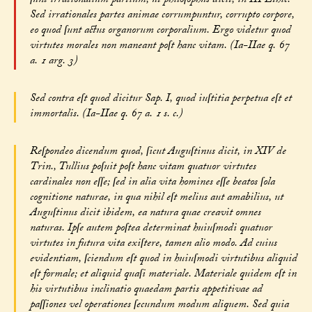
ſunt irrationalium partium, ut philoſophus dicit, in III Ethic.
Sed irrationales partes animae corrumpuntur, corrupto corpore,
eo quod ſunt actus organorum corporalium. Ergo videtur quod
virtutes morales non maneant poſt hanc vitam. (Ia-IIae q. 67
a. 1 arg. 3)
Sed contra eſt quod dicitur Sap. I, quod iuſtitia perpetua eſt et
immortalis. (Ia-IIae q. 67 a. 1 s. c.)
Reſpondeo dicendum quod, ſicut Auguſtinus dicit, in XIV de
Trin., Tullius poſuit poſt hanc vitam quatuor virtutes
cardinales non eſſe; ſed in alia vita homines eſſe beatos ſola
cognitione naturae, in qua nihil eſt melius aut amabilius, ut
Auguſtinus dicit ibidem, ea natura quae creavit omnes
naturas. Ipſe autem poſtea determinat huiuſmodi quatuor
virtutes in futura vita exiſtere, tamen alio modo. Ad cuius
evidentiam, ſciendum eſt quod in huiuſmodi virtutibus aliquid
eſt formale; et aliquid quaſi materiale. Materiale quidem eſt in
his virtutibus inclinatio quaedam partis appetitivae ad
paſſiones vel operationes ſecundum modum aliquem. Sed quia