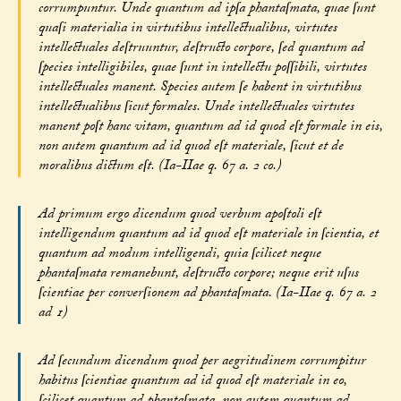
corrumpuntur. Unde quantum ad ipſa phantaſmata, quae ſunt
quaſi materialia in virtutibus intellectualibus, virtutes
intellectuales deſtruuntur, deſtructo corpore, ſed quantum ad
ſpecies intelligibiles, quae ſunt in intellectu poſſibili, virtutes
intellectuales manent. Species autem ſe habent in virtutibus
intellectualibus ſicut formales. Unde intellectuales virtutes
manent poſt hanc vitam, quantum ad id quod eſt formale in eis,
non autem quantum ad id quod eſt materiale, ſicut et de
moralibus dictum eſt. (Ia-IIae q. 67 a. 2 co.)
Ad primum ergo dicendum quod verbum apoſtoli eſt
intelligendum quantum ad id quod eſt materiale in ſcientia, et
quantum ad modum intelligendi, quia ſcilicet neque
phantaſmata remanebunt, deſtructo corpore; neque erit uſus
ſcientiae per converſionem ad phantaſmata. (Ia-IIae q. 67 a. 2
ad 1)
Ad ſecundum dicendum quod per aegritudinem corrumpitur
habitus ſcientiae quantum ad id quod eſt materiale in eo,