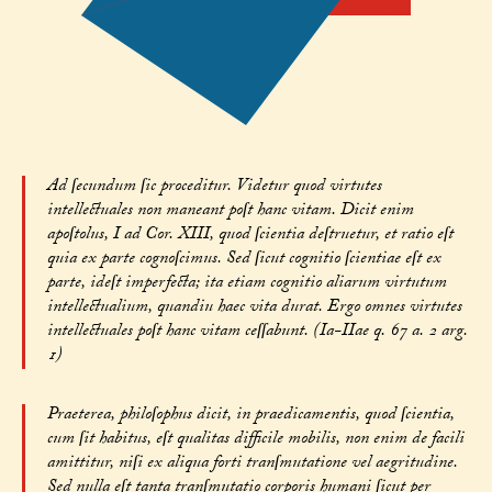
Ad ſecundum ſic proceditur. Videtur quod virtutes
intellectuales non maneant poſt hanc vitam. Dicit enim
apoſtolus, I ad Cor. XIII, quod ſcientia deſtruetur, et ratio eſt
quia ex parte cognoſcimus. Sed ſicut cognitio ſcientiae eſt ex
parte, ideſt imperfecta; ita etiam cognitio aliarum virtutum
intellectualium, quandiu haec vita durat. Ergo omnes virtutes
intellectuales poſt hanc vitam ceſſabunt. (Ia-IIae q. 67 a. 2 arg.
1)
Praeterea, philoſophus dicit, in praedicamentis, quod ſcientia,
cum ſit habitus, eſt qualitas difficile mobilis, non enim de facili
amittitur, niſi ex aliqua forti tranſmutatione vel aegritudine.
Sed nulla eſt tanta tranſmutatio corporis humani ſicut per