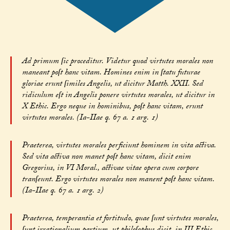
Ad primum ſic proceditur. Videtur quod virtutes morales non
maneant poſt hanc vitam. Homines enim in ſtatu futurae
gloriae erunt ſimiles Angelis, ut dicitur Matth. XXII. Sed
ridiculum eſt in Angelis ponere virtutes morales, ut dicitur in
X Ethic. Ergo neque in hominibus, poſt hanc vitam, erunt
virtutes morales. (Ia-IIae q. 67 a. 1 arg. 1)
Praeterea, virtutes morales perficiunt hominem in vita activa.
Sed vita activa non manet poſt hanc vitam, dicit enim
Gregorius, in VI Moral., activae vitae opera cum corpore
tranſeunt. Ergo virtutes morales non manent poſt hanc vitam.
(Ia-IIae q. 67 a. 1 arg. 2)
Praeterea, temperantia et fortitudo, quae ſunt virtutes morales,