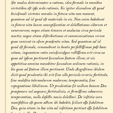
iſte modus determinatur a ratione, ideo formale in omnibus
virtutibus eſt ipſe ordo rationis. Sic igitur dicendum eſt quod
huiuſmodi virtutes morales in futura vita non manent,
quantum ad id quod eſt materiale in eis. Non enim habebunt
in futura vita locum concupiſcentiae et delectationes ciborum et
venereorum; neque etiam timores et audaciae circa pericula
mortis; neque etiam diſtributiones et communicationes rerum
quae veniunt in uſum praeſentis vitae. Sed quantum ad id
quod eſt formale, remanebunt in beatis perfectiſſimae poſt hanc
vitam, inquantum ratio uniuſcuiuſque rectiſſima erit circa ea
quae ad ipſum pertinent ſecundum ſtatum illum; et vis
appetitiva omnino movebitur ſecundum ordinem rationis, in
his quae ad ſtatum illum pertinent. Unde Auguſtinus ibidem
dicit quod prudentia ibi erit ſine ullo periculo erroris; fortitudo,
ſine moleſtia tolerandorum malorum; temperantia, ſine
repugnatione libidinum. Ut prudentiae ſit nullum bonum Deo
praeponere vel aequare; fortitudinis, ei firmiſſime cohaerere;
temperantiae, nullo defectu noxio delectari. De iuſtitia vero
manifeſtius eſt quem actum ibi habebit, ſcilicet eſſe ſubditum
Deo, quia etiam in hac vita ad iuſtitiam pertinet eſſe ſubditum