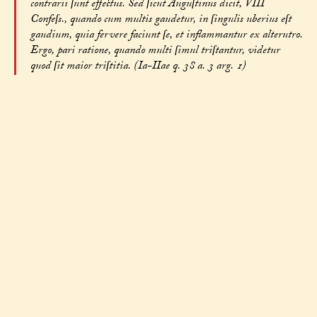
contrarii ſunt effectus. Sed ſicut Auguſtinus dicit, VIII
Confeſs., quando cum multis gaudetur, in ſingulis uberius eſt
gaudium, quia fervere faciunt ſe, et inflammantur ex alterutro.
Ergo, pari ratione, quando multi ſimul triſtantur, videtur
quod ſit maior triſtitia. (Ia-IIae q. 38 a. 3 arg. 1)
Praeterea, hoc requirit amicitia, ut amoris vicem quis
rependat, ut Auguſtinus dicit, IV Confeſs. Sed amicus
condolens dolet de dolore amici dolentis. Ergo ipſe dolor amici
condolentis eſt cauſa amico prius dolenti de proprio malo,
alterius doloris. Et ſic, duplicato dolore, videtur triſtitia
creſcere. (Ia-IIae q. 38 a. 3 arg. 2)
Praeterea, omne malum amici eſt contriſtans, ſicut et malum
proprium, nam amicus eſt alter ipſe. Sed dolor eſt quoddam
malum. Ergo dolor amici condolentis auget triſtitiam amico cui
condoletur. (Ia-IIae q. 38 a. 3 arg. 3)
Sed contra eſt quod philoſophus dicit, in IX Ethic., quod in