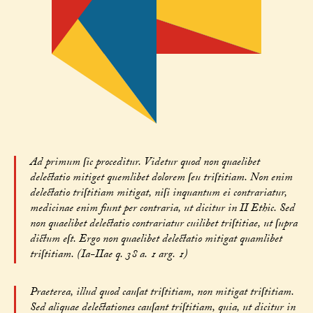
Ad primum ſic proceditur. Videtur quod non quaelibet
delectatio mitiget quemlibet dolorem ſeu triſtitiam. Non enim
delectatio triſtitiam mitigat, niſi inquantum ei contrariatur,
medicinae enim fiunt per contraria, ut dicitur in II Ethic. Sed
non quaelibet delectatio contrariatur cuilibet triſtitiae, ut ſupra
dictum eſt. Ergo non quaelibet delectatio mitigat quamlibet
triſtitiam. (Ia-IIae q. 38 a. 1 arg. 1)
Praeterea, illud quod cauſat triſtitiam, non mitigat triſtitiam.
Sed aliquae delectationes cauſant triſtitiam, quia, ut dicitur in