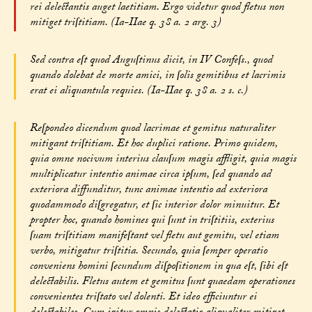
rei delectantis auget laetitiam. Ergo videtur quod fletus non
mitiget triſtitiam. (Ia-IIae q. 38 a. 2 arg. 3)
Sed contra eſt quod Auguſtinus dicit, in IV Confeſs., quod
quando dolebat de morte amici, in ſolis gemitibus et lacrimis
erat ei aliquantula requies. (Ia-IIae q. 38 a. 2 s. c.)
Reſpondeo dicendum quod lacrimae et gemitus naturaliter
mitigant triſtitiam. Et hoc duplici ratione. Primo quidem,
quia omne nocivum interius clauſum magis affligit, quia magis
multiplicatur intentio animae circa ipſum, ſed quando ad
exteriora diffunditur, tunc animae intentio ad exteriora
quodammodo diſgregatur, et ſic interior dolor minuitur. Et
propter hoc, quando homines qui ſunt in triſtitiis, exterius
ſuam triſtitiam manifeſtant vel fletu aut gemitu, vel etiam
verbo, mitigatur triſtitia. Secundo, quia ſemper operatio
conveniens homini ſecundum diſpoſitionem in qua eſt, ſibi eſt
delectabilis. Fletus autem et gemitus ſunt quaedam operationes
convenientes triſtato vel dolenti. Et ideo efficiuntur ei