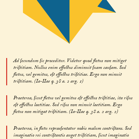
Ad ſecundum ſic proceditur. Videtur quod fletus non mitiget
triſtitiam. Nullus enim effectus diminuit ſuam cauſam. Sed
fletus, vel gemitus, eſt effectus triſtitiae. Ergo non minuit
triſtitiam. (Ia-IIae q. 38 a. 2 arg. 1)
Praeterea, ſicut fletus vel gemitus eſt effectus triſtitiae, ita riſus
eſt effectus laetitiae. Sed riſus non minuit laetitiam. Ergo
fletus non mitigat triſtitiam. (Ia-IIae q. 38 a. 2 arg. 2)
Praeterea, in fletu repraeſentatur nobis malum contriſtans. Sed
imaginatio rei contriſtantis auget triſtitiam, ſicut imaginatio