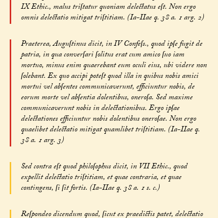
IX Ethic., malus triſtatur quoniam delectatus eſt. Non ergo
omnis delectatio mitigat triſtitiam. (Ia-IIae q. 38 a. 1 arg. 2)
Praeterea, Auguſtinus dicit, in IV Confeſs., quod ipſe fugit de
patria, in qua converſari ſolitus erat cum amico ſuo iam
mortuo, minus enim quaerebant eum oculi eius, ubi videre non
ſolebant. Ex quo accipi poteſt quod illa in quibus nobis amici
mortui vel abſentes communicaverunt, efficiuntur nobis, de
eorum morte vel abſentia dolentibus, oneroſa. Sed maxime
communicaverunt nobis in delectationibus. Ergo ipſae
delectationes efficiuntur nobis dolentibus oneroſae. Non ergo
quaelibet delectatio mitigat quamlibet triſtitiam. (Ia-IIae q.
38 a. 1 arg. 3)
Sed contra eſt quod philoſophus dicit, in VII Ethic., quod
expellit delectatio triſtitiam, et quae contraria, et quae
contingens, ſi ſit fortis. (Ia-IIae q. 38 a. 1 s. c.)
Reſpondeo dicendum quod, ſicut ex praedictis patet, delectatio