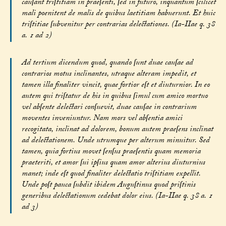
cauſant triſtitiam in praeſenti, ſed in futuro, inquantum ſcilicet
mali poenitent de malis de quibus laetitiam habuerunt. Et huic
triſtitiae ſubvenitur per contrarias delectationes. (Ia-IIae q. 38
a. 1 ad 2)
Ad tertium dicendum quod, quando ſunt duae cauſae ad
contrarios motus inclinantes, utraque alteram impedit, et
tamen illa finaliter vincit, quae fortior eſt et diuturnior. In eo
autem qui triſtatur de his in quibus ſimul cum amico mortuo
vel abſente delectari conſuevit, duae cauſae in contrarium
moventes inveniuntur. Nam mors vel abſentia amici
recogitata, inclinat ad dolorem, bonum autem praeſens inclinat
ad delectationem. Unde utrumque per alterum minuitur. Sed
tamen, quia fortius movet ſenſus praeſentis quam memoria
praeteriti, et amor ſui ipſius quam amor alterius diuturnius
manet; inde eſt quod finaliter delectatio triſtitiam expellit.
Unde poſt pauca ſubdit ibidem Auguſtinus quod priſtinis
generibus delectationum cedebat dolor eius. (Ia-IIae q. 38 a. 1
ad 3)