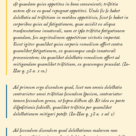
eſt quaedam quies appetitus in bono convenienti; triſtitia
autem eſt ex eo quod repugnat appetitui. Unde ſic ſe habet
delectatio ad triſtitiam in motibus appetitivis, ſicut ſe habet in
corporibus quies ad fatigationem, quae accidit ex aliqua
tranſmutatione innaturali, nam et ipſa triſtitia fatigationem
quandam, ſeu aegritudinem appetitivae virtutis importat.
Sicut igitur quaelibet quies corporis remedium affert contra
quamlibet fatigationem, ex quacumque cauſa innaturali
provenientem; ita quaelibet delectatio remedium affert ad
mitigandam quamlibet triſtitiam, ex quocumque procedat. (Ia-
IIae q. 38 a. 1 co.)
Ad primum ergo dicendum quod, licet non omnis delectatio
contrarietur omni triſtitiae ſecundum ſpeciem, contrariatur
tamen ſecundum genus, ut ſupra dictum eſt. Et ideo ex parte
diſpoſitionis ſubiecti, quaelibet triſtitia per quamlibet
delectationem mitigari poteſt. (Ia-IIae q. 38 a. 1 ad 1)
Ad ſecundum dicendum quod delectationes malorum non