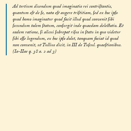
Ad tertium dicendum quod imaginatio rei contriſtantis,
quantum eſt de ſe, nata eſt augere triſtitiam, ſed ex hoc ipſo
quod homo imaginatur quod facit illud quod convenit ſibi
ſecundum talem ſtatum, conſurgit inde quaedam delectatio. Et
eadem ratione, ſi alicui ſubrepat riſus in ſtatu in quo videtur
ſibi eſſe lugendum, ex hoc ipſo dolet, tanquam faciat id quod
non convenit, ut Tullius dicit, in III de Tuſcul. quaeſtionibus.
(Ia-IIae q. 38 a. 2 ad 3)