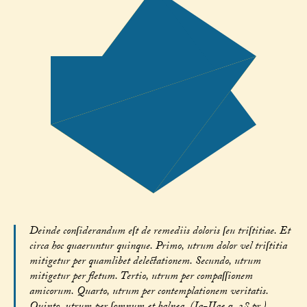
Deinde conſiderandum eſt de remediis doloris ſeu triſtitiae. Et
circa hoc quaeruntur quinque. Primo, utrum dolor vel triſtitia
mitigetur per quamlibet delectationem. Secundo, utrum
mitigetur per fletum. Tertio, utrum per compaſſionem
amicorum. Quarto, utrum per contemplationem veritatis.