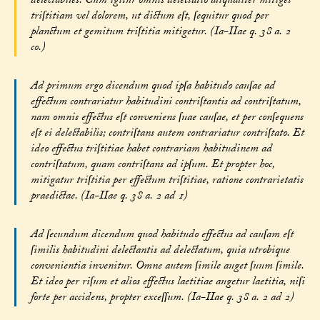
delectabiles. Cum igitur omnis delectatio aliqualiter mitiget
triſtitiam vel dolorem, ut dictum eſt, ſequitur quod per
planctum et gemitum triſtitia mitigetur. (Ia-IIae q. 38 a. 2
co.)
Ad primum ergo dicendum quod ipſa habitudo cauſae ad
effectum contrariatur habitudini contriſtantis ad contriſtatum,
nam omnis effectus eſt conveniens ſuae cauſae, et per conſequens
eſt ei delectabilis; contriſtans autem contrariatur contriſtato. Et
ideo effectus triſtitiae habet contrariam habitudinem ad
contriſtatum, quam contriſtans ad ipſum. Et propter hoc,
mitigatur triſtitia per effectum triſtitiae, ratione contrarietatis
praedictae. (Ia-IIae q. 38 a. 2 ad 1)
Ad ſecundum dicendum quod habitudo effectus ad cauſam eſt
ſimilis habitudini delectantis ad delectatum, quia utrobique
convenientia invenitur. Omne autem ſimile auget ſuum ſimile.
Et ideo per riſum et alios effectus laetitiae augetur laetitia, niſi
forte per accidens, propter exceſſum. (Ia-IIae q. 38 a. 2 ad 2)